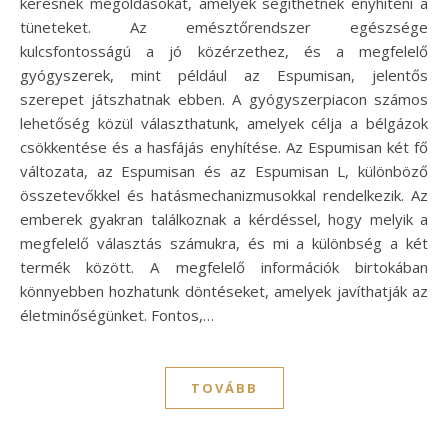
keresnek megoldásokat, amelyek segíthetnek enyhíteni a
tüneteket. Az emésztőrendszer egészsége
kulcsfontosságú a jó közérzethez, és a megfelelő
gyógyszerek, mint például az Espumisan, jelentős
szerepet játszhatnak ebben. A gyógyszerpiacon számos
lehetőség közül választhatunk, amelyek célja a bélgázok
csökkentése és a hasfájás enyhítése. Az Espumisan két fő
változata, az Espumisan és az Espumisan L, különböző
összetevőkkel és hatásmechanizmusokkal rendelkezik. Az
emberek gyakran találkoznak a kérdéssel, hogy melyik a
megfelelő választás számukra, és mi a különbség a két
termék között. A megfelelő információk birtokában
könnyebben hozhatunk döntéseket, amelyek javíthatják az
életminőségünket. Fontos,…
TOVÁBB