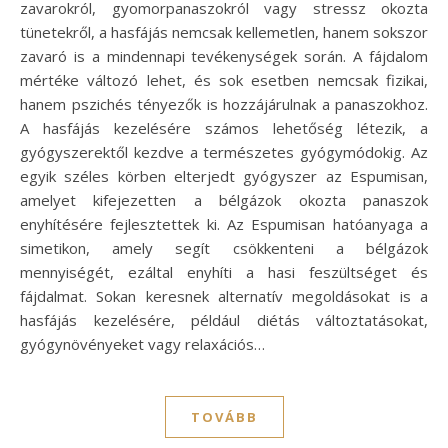
zavarokról, gyomorpanaszokról vagy stressz okozta
tünetekről, a hasfájás nemcsak kellemetlen, hanem sokszor
zavaró is a mindennapi tevékenységek során. A fájdalom
mértéke változó lehet, és sok esetben nemcsak fizikai,
hanem pszichés tényezők is hozzájárulnak a panaszokhoz.
A hasfájás kezelésére számos lehetőség létezik, a
gyógyszerektől kezdve a természetes gyógymódokig. Az
egyik széles körben elterjedt gyógyszer az Espumisan,
amelyet kifejezetten a bélgázok okozta panaszok
enyhítésére fejlesztettek ki. Az Espumisan hatóanyaga a
simetikon, amely segít csökkenteni a bélgázok
mennyiségét, ezáltal enyhíti a hasi feszültséget és
fájdalmat. Sokan keresnek alternatív megoldásokat is a
hasfájás kezelésére, például diétás változtatásokat,
gyógynövényeket vagy relaxációs…
TOVÁBB