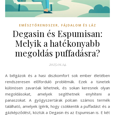
,
EMÉSZTŐRENDSZER
FÁJDALOM ÉS LÁZ
Degasin és Espumisan:
Melyik a hatékonyabb
megoldás puffadásra?
2025.01.14.
A bélgázok és a hasi diszkomfort sok ember életében
rendszeresen előforduló problémák. Ezek a tünetek
különösen zavaróak lehetnek, és sokan keresnek olyan
megoldásokat, amelyek segíthetnek enyhíteni a
panaszokat. A gyógyszertárak polcain számos termék
található, amelyek ígérik, hogy csökkentik a puffadást és a
gázképződést, köztük a Degasin és az Espumisan is. E két