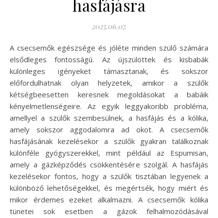
hasfájásra
2025.06.07.
A csecsemők egészsége és jóléte minden szülő számára
elsődleges fontosságú. Az újszülöttek és kisbabák
különleges igényeket támasztanak, és sokszor
előfordulhatnak olyan helyzetek, amikor a szülők
kétségbeesetten keresnek megoldásokat a babáik
kényelmetlenségeire. Az egyik leggyakoribb probléma,
amellyel a szülők szembesülnek, a hasfájás és a kólika,
amely sokszor aggodalomra ad okot. A csecsemők
hasfájásának kezelésekor a szülők gyakran találkoznak
különféle gyógyszerekkel, mint például az Espumisan,
amely a gázképződés csökkentésére szolgál. A hasfájás
kezelésekor fontos, hogy a szülők tisztában legyenek a
különböző lehetőségekkel, és megértsék, hogy miért és
mikor érdemes ezeket alkalmazni. A csecsemők kólika
tünetei sok esetben a gázok felhalmozódásával