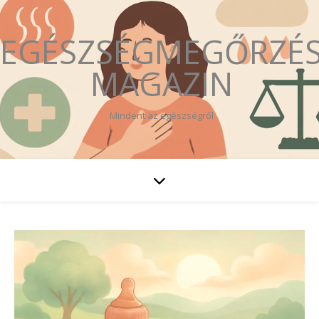
EGÉSZSÉGMEGŐRZÉ
MAGAZIN
Mindent az egészségről