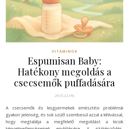
VITAMINOK
Espumisan Baby:
Hatékony megoldás a
csecsemők puffadására
2025.12.09.
A csecsemők és kisgyermekek emésztési problémái
gyakori jelenség, és sok szülő szembesül azzal a kihívással,
hogy megtalálja a megfelelő megoldást a kicsik
kényelmetlenségeinek enyhítésére. A gázképződés,