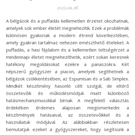
2025.09.28.
A bélgázok és a puffadás kellemetlen érzetet okozhatnak,
amelyek sok ember életét megnehezítik. Ezek a problémák
különösen gyakoriak a modern étrend következtében,
amely gyakran tartalmaz nehezen emészthető ételeket. A
puffadás, a hasi fájdalom és a kellemetlen teltségérzet a
mindennapi életet megnehezíthetik, ezért sokan keresnek
hatékony megoldásokat ezekre a panaszokra. Két
népszerű gyógyszer a piacon, amelyek segíthetnek a
bélgázok csökkentésében, az Espumisan és a Sab Simplex.
Mindkét készítmény hasonló célt szolgál, de eltérő
összetevőik és működésmódjuk miatt különböző
hatásmechanizmusokkal bírnak. A megfelelő választás
érdekében érdemes alaposan megismerkedni a
készítmények hatásaival, az összetevőikkel és a
használatuk módjával. Az alábbiakban részletesen
bemutatjuk ezeket a gyógyszereket, hogy segítsünk a