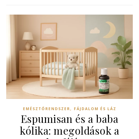
,
EMÉSZTŐRENDSZER
FÁJDALOM ÉS LÁZ
Espumisan és a baba
kólika: megoldások a