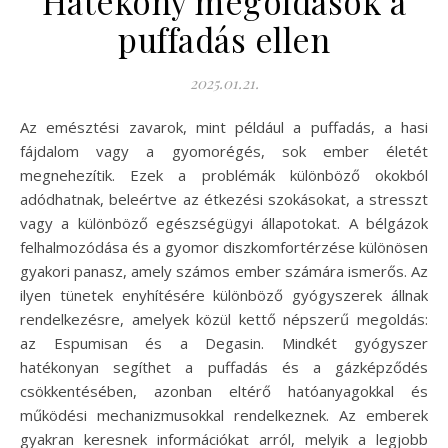
Hatékony megoldások a
puffadás ellen
2025.01.21.
Az emésztési zavarok, mint például a puffadás, a hasi
fájdalom vagy a gyomorégés, sok ember életét
megnehezítik. Ezek a problémák különböző okokból
adódhatnak, beleértve az étkezési szokásokat, a stresszt
vagy a különböző egészségügyi állapotokat. A bélgázok
felhalmozódása és a gyomor diszkomfortérzése különösen
gyakori panasz, amely számos ember számára ismerős. Az
ilyen tünetek enyhítésére különböző gyógyszerek állnak
rendelkezésre, amelyek közül kettő népszerű megoldás:
az Espumisan és a Degasin. Mindkét gyógyszer
hatékonyan segíthet a puffadás és a gázképződés
csökkentésében, azonban eltérő hatóanyagokkal és
működési mechanizmusokkal rendelkeznek. Az emberek
gyakran keresnek információkat arról, melyik a legjobb