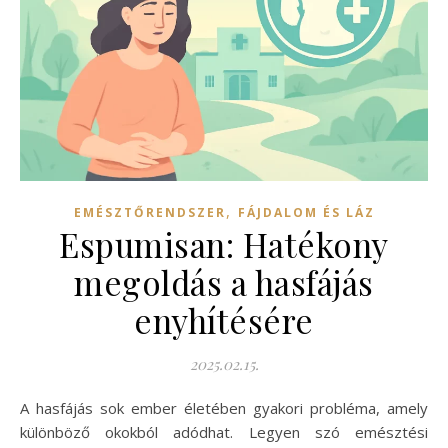
,
EMÉSZTŐRENDSZER
FÁJDALOM ÉS LÁZ
Espumisan: Hatékony
megoldás a hasfájás
enyhítésére
2025.02.15.
A hasfájás sok ember életében gyakori probléma, amely
különböző okokból adódhat. Legyen szó emésztési