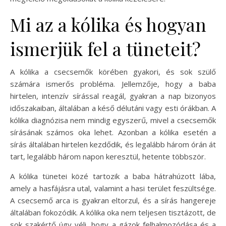
Mi az a kólika és hogyan
ismerjük fel a tüneteit?
A kólika a csecsemők körében gyakori, és sok szülő
számára ismerős probléma. Jellemzője, hogy a baba
hirtelen, intenzív sírással reagál, gyakran a nap bizonyos
időszakaiban, általában a késő délutáni vagy esti órákban. A
kólika diagnózisa nem mindig egyszerű, mivel a csecsemők
sírásának számos oka lehet. Azonban a kólika esetén a
sírás általában hirtelen kezdődik, és legalább három órán át
tart, legalább három napon keresztül, hetente többször.
A kólika tünetei közé tartozik a baba hátrahúzott lába,
amely a hasfájásra utal, valamint a hasi terület feszültsége.
A csecsemő arca is gyakran eltorzul, és a sírás hangereje
általában fokozódik. A kólika oka nem teljesen tisztázott, de
sok szakértő úgy véli, hogy a gázok felhalmozódása és a