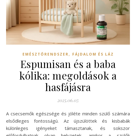
,
EMÉSZTŐRENDSZER
FÁJDALOM ÉS LÁZ
Espumisan és a baba
kólika: megoldások a
hasfájásra
2025.06.07.
A csecsemők egészsége és jóléte minden szülő számára
elsődleges fontosságú. Az újszülöttek és kisbabák
különleges igényeket támasztanak, és sokszor
előfordulhatnak olyan helyzetek, amikor a szülők