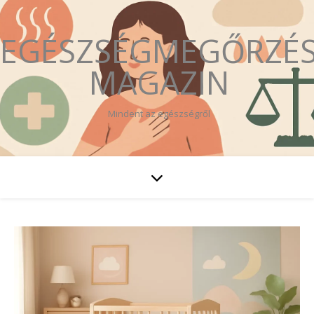
EGÉSZSÉGMEGŐRZÉ
MAGAZIN
Mindent az egészségről