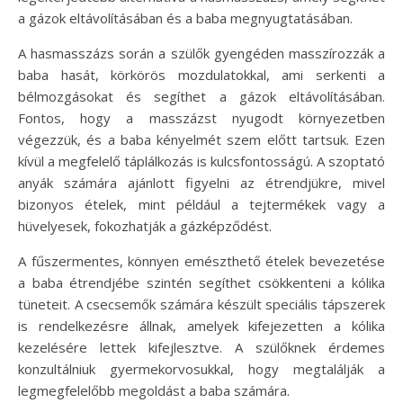
a gázok eltávolításában és a baba megnyugtatásában.
A hasmasszázs során a szülők gyengéden masszírozzák a
baba hasát, körkörös mozdulatokkal, ami serkenti a
bélmozgásokat és segíthet a gázok eltávolításában.
Fontos, hogy a masszázst nyugodt környezetben
végezzük, és a baba kényelmét szem előtt tartsuk. Ezen
kívül a megfelelő táplálkozás is kulcsfontosságú. A szoptató
anyák számára ajánlott figyelni az étrendjükre, mivel
bizonyos ételek, mint például a tejtermékek vagy a
hüvelyesek, fokozhatják a gázképződést.
A fűszermentes, könnyen emészthető ételek bevezetése
a baba étrendjébe szintén segíthet csökkenteni a kólika
tüneteit. A csecsemők számára készült speciális tápszerek
is rendelkezésre állnak, amelyek kifejezetten a kólika
kezelésére lettek kifejlesztve. A szülőknek érdemes
konzultálniuk gyermekorvosukkal, hogy megtalálják a
legmegfelelőbb megoldást a baba számára.