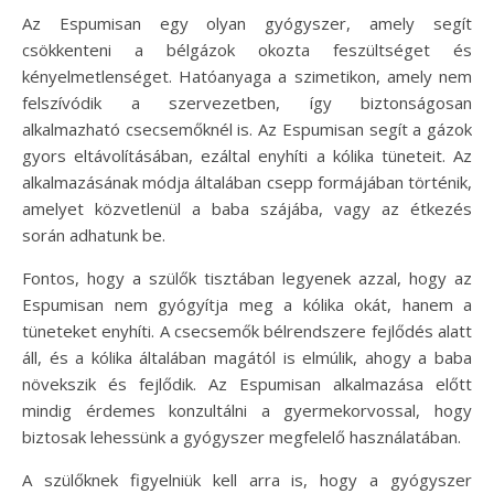
Az Espumisan egy olyan gyógyszer, amely segít
csökkenteni a bélgázok okozta feszültséget és
kényelmetlenséget. Hatóanyaga a szimetikon, amely nem
felszívódik a szervezetben, így biztonságosan
alkalmazható csecsemőknél is. Az Espumisan segít a gázok
gyors eltávolításában, ezáltal enyhíti a kólika tüneteit. Az
alkalmazásának módja általában csepp formájában történik,
amelyet közvetlenül a baba szájába, vagy az étkezés
során adhatunk be.
Fontos, hogy a szülők tisztában legyenek azzal, hogy az
Espumisan nem gyógyítja meg a kólika okát, hanem a
tüneteket enyhíti. A csecsemők bélrendszere fejlődés alatt
áll, és a kólika általában magától is elmúlik, ahogy a baba
növekszik és fejlődik. Az Espumisan alkalmazása előtt
mindig érdemes konzultálni a gyermekorvossal, hogy
biztosak lehessünk a gyógyszer megfelelő használatában.
A szülőknek figyelniük kell arra is, hogy a gyógyszer