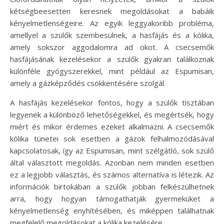
kétségbeesetten keresnek megoldásokat a babáik
kényelmetlenségeire. Az egyik leggyakoribb probléma,
amellyel a szülők szembesülnek, a hasfájás és a kólika,
amely sokszor aggodalomra ad okot. A csecsemők
hasfájásának kezelésekor a szülők gyakran találkoznak
különféle gyógyszerekkel, mint például az Espumisan,
amely a gázképződés csökkentésére szolgál.
A hasfájás kezelésekor fontos, hogy a szülők tisztában
legyenek a különböző lehetőségekkel, és megértsék, hogy
miért és mikor érdemes ezeket alkalmazni. A csecsemők
kólika tünetei sok esetben a gázok felhalmozódásával
kapcsolatosak, így az Espumisan, mint szélgátló, sok szülő
által választott megoldás. Azonban nem minden esetben
ez a legjobb választás, és számos alternatíva is létezik. Az
információk birtokában a szülők jobban felkészülhetnek
arra, hogy hogyan támogathatják gyermeküket a
kényelmetlenség enyhítésében, és miképpen találhatnak
megfelelő megoldásokat a kólika kezelésére.