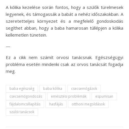
A kólika kezelése során fontos, hogy a szülők türelmesek
legyenek, és támogassák a babát a nehéz időszakokban. A
szeretetteljes környezet és a megfelelő gondoskodás
segíthet abban, hogy a baba hamarosan túllépjen a kólika
kellemetlen tünetein.
—
Ez a cikk nem számít orvosi tanácsnak. Egészségügyi
probléma esetén mindenki csak az orvos tanácsát fogadja
meg.
baba egészség
baba kólika
csecsemőgázok
csecsemőgondozás
emésztési problémák
espumisan
fájdalomcsillapítás
hasfájás
otthoni megoldások
szülői tanácsok