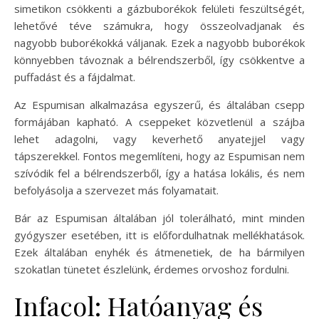
simetikon csökkenti a gázbuborékok felületi feszültségét,
lehetővé téve számukra, hogy összeolvadjanak és
nagyobb buborékokká váljanak. Ezek a nagyobb buborékok
könnyebben távoznak a bélrendszerből, így csökkentve a
puffadást és a fájdalmat.
Az Espumisan alkalmazása egyszerű, és általában csepp
formájában kapható. A cseppeket közvetlenül a szájba
lehet adagolni, vagy keverhető anyatejjel vagy
tápszerekkel. Fontos megemlíteni, hogy az Espumisan nem
szívódik fel a bélrendszerből, így a hatása lokális, és nem
befolyásolja a szervezet más folyamatait.
Bár az Espumisan általában jól tolerálható, mint minden
gyógyszer esetében, itt is előfordulhatnak mellékhatások.
Ezek általában enyhék és átmenetiek, de ha bármilyen
szokatlan tünetet észlelünk, érdemes orvoshoz fordulni.
Infacol: Hatóanyag és