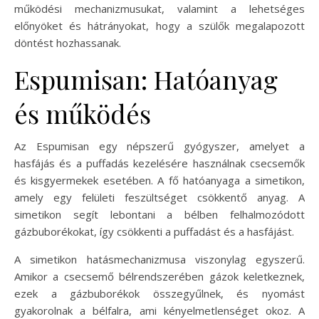
működési mechanizmusukat, valamint a lehetséges
előnyöket és hátrányokat, hogy a szülők megalapozott
döntést hozhassanak.
Espumisan: Hatóanyag
és működés
Az Espumisan egy népszerű gyógyszer, amelyet a
hasfájás és a puffadás kezelésére használnak csecsemők
és kisgyermekek esetében. A fő hatóanyaga a simetikon,
amely egy felületi feszültséget csökkentő anyag. A
simetikon segít lebontani a bélben felhalmozódott
gázbuborékokat, így csökkenti a puffadást és a hasfájást.
A simetikon hatásmechanizmusa viszonylag egyszerű.
Amikor a csecsemő bélrendszerében gázok keletkeznek,
ezek a gázbuborékok összegyűlnek, és nyomást
gyakorolnak a bélfalra, ami kényelmetlenséget okoz. A