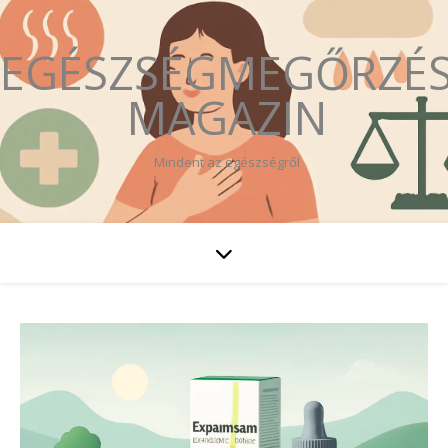
EGÉSZSÉGMEGŐRZÉ
MAGAZIN
Mindent az egészségről