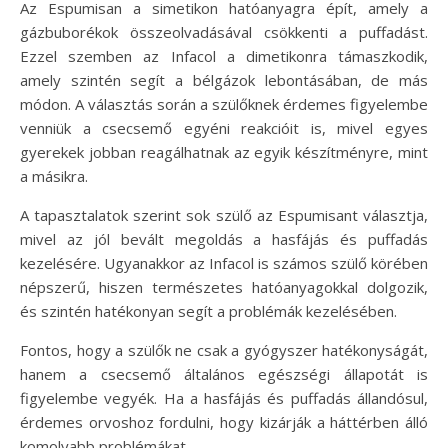
Az Espumisan a simetikon hatóanyagra épít, amely a
gázbuborékok összeolvadásával csökkenti a puffadást.
Ezzel szemben az Infacol a dimetikonra támaszkodik,
amely szintén segít a bélgázok lebontásában, de más
módon. A választás során a szülőknek érdemes figyelembe
venniük a csecsemő egyéni reakcióit is, mivel egyes
gyerekek jobban reagálhatnak az egyik készítményre, mint
a másikra.
A tapasztalatok szerint sok szülő az Espumisant választja,
mivel az jól bevált megoldás a hasfájás és puffadás
kezelésére. Ugyanakkor az Infacol is számos szülő körében
népszerű, hiszen természetes hatóanyagokkal dolgozik,
és szintén hatékonyan segít a problémák kezelésében.
Fontos, hogy a szülők ne csak a gyógyszer hatékonyságát,
hanem a csecsemő általános egészségi állapotát is
figyelembe vegyék. Ha a hasfájás és puffadás állandósul,
érdemes orvoshoz fordulni, hogy kizárják a háttérben álló
komolyabb problémákat.