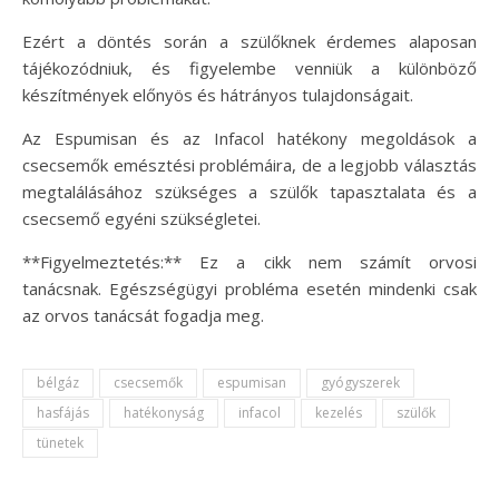
Ezért a döntés során a szülőknek érdemes alaposan
tájékozódniuk, és figyelembe venniük a különböző
készítmények előnyös és hátrányos tulajdonságait.
Az Espumisan és az Infacol hatékony megoldások a
csecsemők emésztési problémáira, de a legjobb választás
megtalálásához szükséges a szülők tapasztalata és a
csecsemő egyéni szükségletei.
**Figyelmeztetés:** Ez a cikk nem számít orvosi
tanácsnak. Egészségügyi probléma esetén mindenki csak
az orvos tanácsát fogadja meg.
bélgáz
csecsemők
espumisan
gyógyszerek
hasfájás
hatékonyság
infacol
kezelés
szülők
tünetek