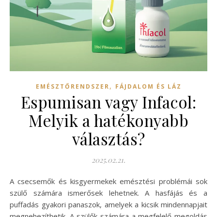
,
EMÉSZTŐRENDSZER
FÁJDALOM ÉS LÁZ
Espumisan vagy Infacol:
Melyik a hatékonyabb
választás?
2025.02.21.
A csecsemők és kisgyermekek emésztési problémái sok
szülő számára ismerősek lehetnek. A hasfájás és a
puffadás gyakori panaszok, amelyek a kicsik mindennapjait
megnehezíthetik. A szülők számára a megfelelő megoldás