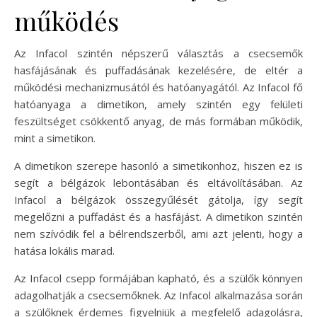
működés
Az Infacol szintén népszerű választás a csecsemők
hasfájásának és puffadásának kezelésére, de eltér a
működési mechanizmusától és hatóanyagától. Az Infacol fő
hatóanyaga a dimetikon, amely szintén egy felületi
feszültséget csökkentő anyag, de más formában működik,
mint a simetikon.
A dimetikon szerepe hasonló a simetikonhoz, hiszen ez is
segít a bélgázok lebontásában és eltávolításában. Az
Infacol a bélgázok összegyűlését gátolja, így segít
megelőzni a puffadást és a hasfájást. A dimetikon szintén
nem szívódik fel a bélrendszerből, ami azt jelenti, hogy a
hatása lokális marad.
Az Infacol csepp formájában kapható, és a szülők könnyen
adagolhatják a csecsemőknek. Az Infacol alkalmazása során
a szülőknek érdemes figyelniük a megfelelő adagolásra,