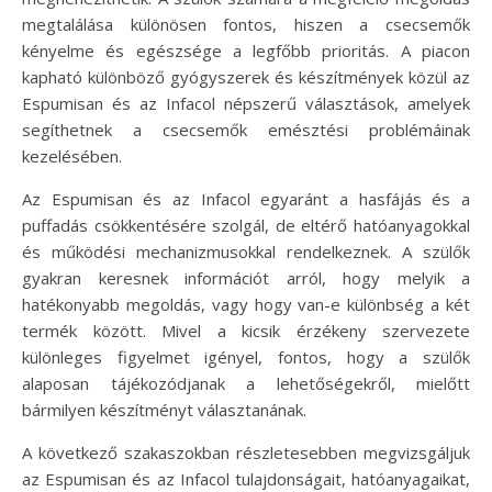
megtalálása különösen fontos, hiszen a csecsemők
kényelme és egészsége a legfőbb prioritás. A piacon
kapható különböző gyógyszerek és készítmények közül az
Espumisan és az Infacol népszerű választások, amelyek
segíthetnek a csecsemők emésztési problémáinak
kezelésében.
Az Espumisan és az Infacol egyaránt a hasfájás és a
puffadás csökkentésére szolgál, de eltérő hatóanyagokkal
és működési mechanizmusokkal rendelkeznek. A szülők
gyakran keresnek információt arról, hogy melyik a
hatékonyabb megoldás, vagy hogy van-e különbség a két
termék között. Mivel a kicsik érzékeny szervezete
különleges figyelmet igényel, fontos, hogy a szülők
alaposan tájékozódjanak a lehetőségekről, mielőtt
bármilyen készítményt választanának.
A következő szakaszokban részletesebben megvizsgáljuk
az Espumisan és az Infacol tulajdonságait, hatóanyagaikat,