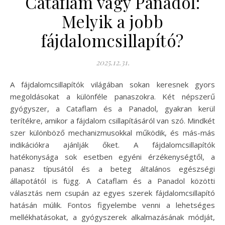
Cataflam vagy Panadol:
Melyik a jobb
fájdalomcsillapító?
2025.12.31.
A fájdalomcsillapítók világában sokan keresnek gyors
megoldásokat a különféle panaszokra. Két népszerű
gyógyszer, a Cataflam és a Panadol, gyakran kerül
terítékre, amikor a fájdalom csillapításáról van szó. Mindkét
szer különböző mechanizmusokkal működik, és más-más
indikációkra ajánlják őket. A fájdalomcsillapítók
hatékonysága sok esetben egyéni érzékenységtől, a
panasz típusától és a beteg általános egészségi
állapotától is függ. A Cataflam és a Panadol közötti
választás nem csupán az egyes szerek fájdalomcsillapító
hatásán múlik. Fontos figyelembe venni a lehetséges
mellékhatásokat, a gyógyszerek alkalmazásának módját,