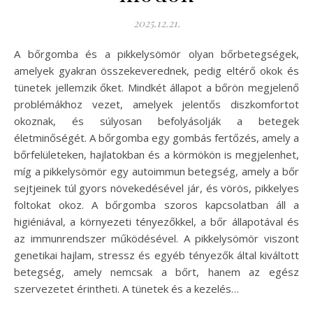
2025.12.21.
A bőrgomba és a pikkelysömör olyan bőrbetegségek,
amelyek gyakran összekeverednek, pedig eltérő okok és
tünetek jellemzik őket. Mindkét állapot a bőrön megjelenő
problémákhoz vezet, amelyek jelentős diszkomfortot
okoznak, és súlyosan befolyásolják a betegek
életminőségét. A bőrgomba egy gombás fertőzés, amely a
bőrfelületeken, hajlatokban és a körmökön is megjelenhet,
míg a pikkelysömör egy autoimmun betegség, amely a bőr
sejtjeinek túl gyors növekedésével jár, és vörös, pikkelyes
foltokat okoz. A bőrgomba szoros kapcsolatban áll a
higiéniával, a környezeti tényezőkkel, a bőr állapotával és
az immunrendszer működésével. A pikkelysömör viszont
genetikai hajlam, stressz és egyéb tényezők által kiváltott
betegség, amely nemcsak a bőrt, hanem az egész
szervezetet érintheti. A tünetek és a kezelés…