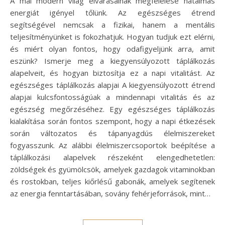
A mai modern világ elvárásainak megfelelése hatalmas
energiát igényel tőlünk. Az egészséges étrend
segítségével nemcsak a fizikai, hanem a mentális
teljesítményünket is fokozhatjuk. Hogyan tudjuk ezt elérni,
és miért olyan fontos, hogy odafigyeljünk arra, amit
eszünk? Ismerje meg a kiegyensúlyozott táplálkozás
alapelveit, és hogyan biztosítja ez a napi vitalitást. Az
egészséges táplálkozás alapjai A kiegyensúlyozott étrend
alapjai kulcsfontosságúak a mindennapi vitalitás és az
egészség megőrzéséhez. Egy egészséges táplálkozás
kialakítása során fontos szempont, hogy a napi étkezések
során változatos és tápanyagdús élelmiszereket
fogyasszunk. Az alábbi élelmiszercsoportok beépítése a
táplálkozási alapelvek részeként elengedhetetlen:
zöldségek és gyümölcsök, amelyek gazdagok vitaminokban
és rostokban, teljes kiőrlésű gabonák, amelyek segítenek
az energia fenntartásában, sovány fehérjeforrások, mint…