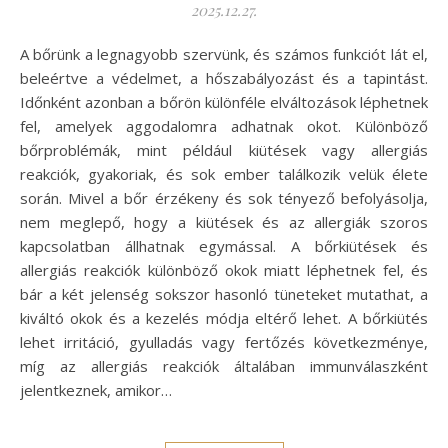
2025.12.27.
A bőrünk a legnagyobb szervünk, és számos funkciót lát el,
beleértve a védelmet, a hőszabályozást és a tapintást.
Időnként azonban a bőrön különféle elváltozások léphetnek
fel, amelyek aggodalomra adhatnak okot. Különböző
bőrproblémák, mint például kiütések vagy allergiás
reakciók, gyakoriak, és sok ember találkozik velük élete
során. Mivel a bőr érzékeny és sok tényező befolyásolja,
nem meglepő, hogy a kiütések és az allergiák szoros
kapcsolatban állhatnak egymással. A bőrkiütések és
allergiás reakciók különböző okok miatt léphetnek fel, és
bár a két jelenség sokszor hasonló tüneteket mutathat, a
kiváltó okok és a kezelés módja eltérő lehet. A bőrkiütés
lehet irritáció, gyulladás vagy fertőzés következménye,
míg az allergiás reakciók általában immunválaszként
jelentkeznek, amikor…