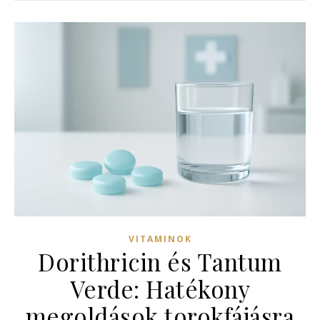
VITAMINOK
Dorithricin és Tantum
Verde: Hatékony
megoldások torokfájásra