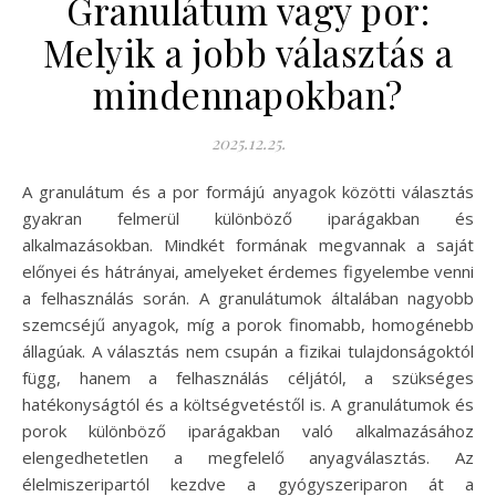
Granulátum vagy por:
Melyik a jobb választás a
mindennapokban?
2025.12.25.
A granulátum és a por formájú anyagok közötti választás
gyakran felmerül különböző iparágakban és
alkalmazásokban. Mindkét formának megvannak a saját
előnyei és hátrányai, amelyeket érdemes figyelembe venni
a felhasználás során. A granulátumok általában nagyobb
szemcséjű anyagok, míg a porok finomabb, homogénebb
állagúak. A választás nem csupán a fizikai tulajdonságoktól
függ, hanem a felhasználás céljától, a szükséges
hatékonyságtól és a költségvetéstől is. A granulátumok és
porok különböző iparágakban való alkalmazásához
elengedhetetlen a megfelelő anyagválasztás. Az
élelmiszeripartól kezdve a gyógyszeriparon át a