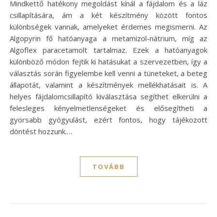
Mindkettő hatékony megoldást kínál a fájdalom és a láz
csillapítására, ám a két készítmény között fontos
különbségek vannak, amelyeket érdemes megismerni. Az
Algopyrin fő hatóanyaga a metamizol-nátrium, míg az
Algoflex paracetamolt tartalmaz. Ezek a hatóanyagok
különböző módon fejtik ki hatásukat a szervezetben, így a
választás során figyelembe kell venni a tüneteket, a beteg
állapotát, valamint a készítmények mellékhatásait is. A
helyes fájdalomcsillapító kiválasztása segíthet elkerülni a
felesleges kényelmetlenségeket és elősegítheti a
gyorsabb gyógyulást, ezért fontos, hogy tájékozott
döntést hozzunk.…
TOVÁBB