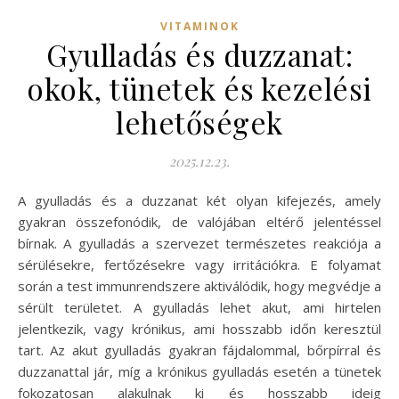
VITAMINOK
Gyulladás és duzzanat:
okok, tünetek és kezelési
lehetőségek
2025.12.23.
A gyulladás és a duzzanat két olyan kifejezés, amely
gyakran összefonódik, de valójában eltérő jelentéssel
bírnak. A gyulladás a szervezet természetes reakciója a
sérülésekre, fertőzésekre vagy irritációkra. E folyamat
során a test immunrendszere aktiválódik, hogy megvédje a
sérült területet. A gyulladás lehet akut, ami hirtelen
jelentkezik, vagy krónikus, ami hosszabb időn keresztül
tart. Az akut gyulladás gyakran fájdalommal, bőrpírral és
duzzanattal jár, míg a krónikus gyulladás esetén a tünetek
fokozatosan alakulnak ki és hosszabb ideig