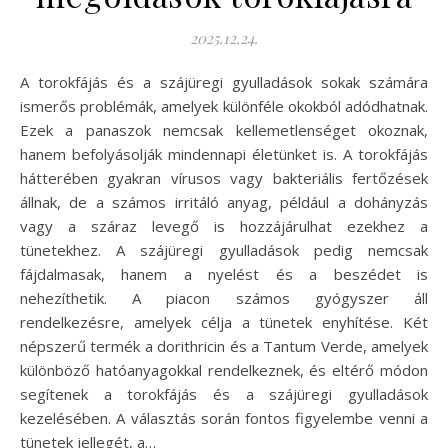
2025.12.24.
A torokfájás és a szájüregi gyulladások sokak számára
ismerős problémák, amelyek különféle okokból adódhatnak.
Ezek a panaszok nemcsak kellemetlenséget okoznak,
hanem befolyásolják mindennapi életünket is. A torokfájás
hátterében gyakran vírusos vagy bakteriális fertőzések
állnak, de a számos irritáló anyag, például a dohányzás
vagy a száraz levegő is hozzájárulhat ezekhez a
tünetekhez. A szájüregi gyulladások pedig nemcsak
fájdalmasak, hanem a nyelést és a beszédet is
nehezíthetik. A piacon számos gyógyszer áll
rendelkezésre, amelyek célja a tünetek enyhítése. Két
népszerű termék a dorithricin és a Tantum Verde, amelyek
különböző hatóanyagokkal rendelkeznek, és eltérő módon
segítenek a torokfájás és a szájüregi gyulladások
kezelésében. A választás során fontos figyelembe venni a
tünetek jellegét, a…