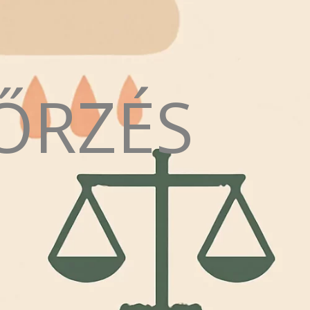
ŐRZÉS
N