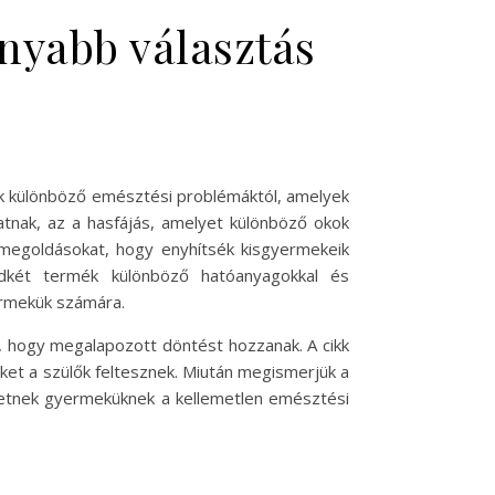
nyabb választás
k különböző emésztési problémáktól, amelyek
atnak, az a hasfájás, amelyet különböző okok
megoldásokat, hogy enyhítsék kisgyermekeik
ndkét termék különböző hatóanyagokkal és
ermekük számára.
, hogy megalapozott döntést hozzanak. A cikk
et a szülők feltesznek. Miután megismerjük a
thetnek gyermeküknek a kellemetlen emésztési