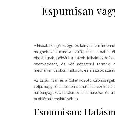
Espumisan vagy
A kisbabák egészsége és kényelme mindennél
megnehezítik mind a szülők, mind a babák él
okozhatnak, például a gázok felhalmozódás
szenvedését, és két népszerű termék, az
mechanizmusokkal működik, és a szülők számá
Az Espumisan és a Colief közötti különbsége
célja, hogy részletesen bemutassa ezeket a 
hatóanyagokat, hatásmechanizmusokat és a fe
problémák enyhítésében.
Espumisan: Hatásm