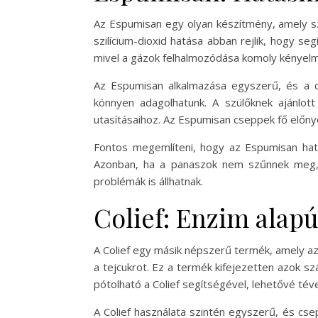
Az Espumisan egy olyan készítmény, amely sz
szilícium-dioxid hatása abban rejlik, hogy s
mivel a gázok felhalmozódása komoly kényelm
Az Espumisan alkalmazása egyszerű, és a c
könnyen adagolhatunk. A szülőknek ajánlot
utasításaihoz. Az Espumisan cseppek fő előny
Fontos megemlíteni, hogy az Espumisan hatás
Azonban, ha a panaszok nem szűnnek meg, 
problémák is állhatnak.
Colief: Enzim alap
A Colief egy másik népszerű termék, amely az 
a tejcukrot. Ez a termék kifejezetten azok sz
pótolható a Colief segítségével, lehetővé t
A Colief használata szintén egyszerű, és cs