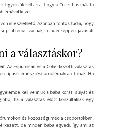
figyelniük kell arra, hogy a Colief használata
oblémával küzd.
ávon is észlelhető. Azonban fontos tudni, hogy
tési problémái vannak, mindenképpen javasolt
i a választáskor?
it. Az Espumisan és a Colief közötti választás
yen típusú emésztési problémákra utalnak. Ha
igyelembe kell venniük a baba korát, súlyát és
gjobb, ha a választás előtt konzultálnak egy
e fórumokon és közösségi média csoportokban,
 érkezett, de minden baba egyedi, így ami az