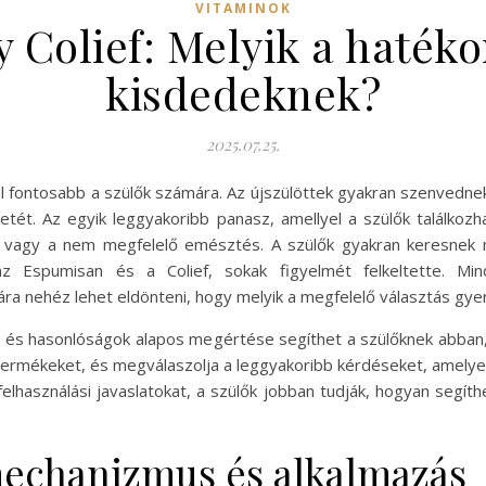
VITAMINOK
 Colief: Melyik a hatéko
kisdedeknek?
2025.07.25.
 fontosabb a szülők számára. Az újszülöttek gyakran szenvedne
etét. Az egyik leggyakoribb panasz, amellyel a szülők találkozh
a vagy a nem megfelelő emésztés. A szülők gyakran keresnek 
 Espumisan és a Colief, sokak figyelmét felkeltette. Mi
ra nehéz lehet eldönteni, hogy melyik a megfelelő választás gy
k és hasonlóságok alapos megértése segíthet a szülőknek abban
termékeket, és megválaszolja a leggyakoribb kérdéseket, amelyek
lhasználási javaslatokat, a szülők jobban tudják, hogyan segí
echanizmus és alkalmazás