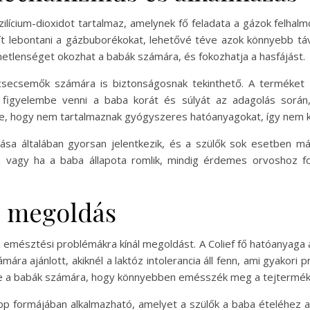
ilícium-dioxidot tartalmaz, amelynek fő feladata a gázok felha
egít lebontani a gázbuborékokat, lehetővé téve azok könnyebb t
etlenséget okozhat a babák számára, és fokozhatja a hasfájást.
secsemők számára is biztonságosnak tekinthető. A terméket ál
t figyelembe venni a baba korát és súlyát az adagolás során,
e, hogy nem tartalmaznak gyógyszeres hatóanyagokat, így nem ke
a általában gyorsan jelentkezik, és a szülők sok esetben már 
vagy ha a baba állapota romlik, mindig érdemes orvoshoz for
ú megoldás
emésztési problémákra kínál megoldást. A Colief fő hatóanyaga a 
ámára ajánlott, akiknél a laktóz intolerancia áll fenn, ami gyakor
éve a babák számára, hogy könnyebben emésszék meg a tejtermék
epp formájában alkalmazható, amelyet a szülők a baba ételéhez a