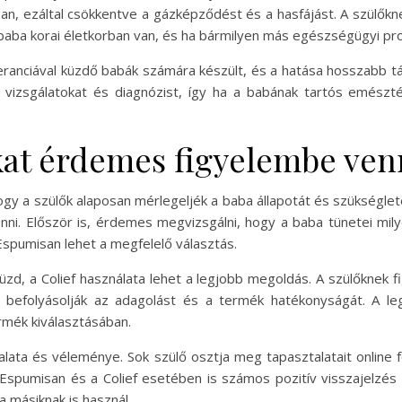
an, ezáltal csökkentve a gázképződést és a hasfájást. A szülőknek 
a baba korai életkorban van, és ha bármilyen más egészségügyi pr
oleranciával küzdő babák számára készült, és a hatása hosszabb t
i vizsgálatokat és diagnózist, így ha a babának tartós emész
t érdemes figyelembe venn
gy a szülők alaposan mérlegeljék a baba állapotát és szükséglete
nni. Először is, érdemes megvizsgálni, hogy a baba tünetei mil
Espumisan lehet a megfelelő választás.
küzd, a Colief használata lehet a legjobb megoldás. A szülőknek f
k befolyásolják az adagolást és a termék hatékonyságát. A le
rmék kiválasztásában.
lata és véleménye. Sok szülő osztja meg tapasztalatait onlin
Espumisan és a Colief esetében is számos pozitív visszajelzés
 másiknak is használ.