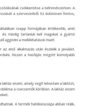
lmozódásának csökkentése a bélrendszerben. A
ávozását a szervezetből. Ez különösen fontos,
talában csepp formájában értékesítik, amit
 és mindig tartaniuk kell magukat a gyártó
ll aggódni a mellékhatások miatt.
az első alkalmazás után észlelik a javulást.
dulni, hiszen a hasfájás mögött komolyabb
laktáz enzim, amely segít lebontani a laktózt,
i probléma a csecsemők körében. A laktáz enzim
eket.
dhatnak. A termék hatékonysága abban rejlik,