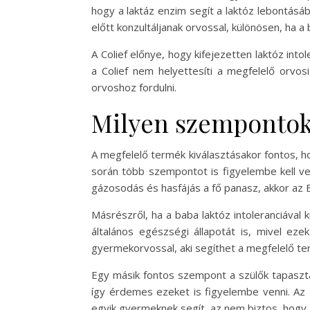
hogy a laktáz enzim segít a laktóz lebontásáb
előtt konzultáljanak orvossal, különösen, ha 
A Colief előnye, hogy kifejezetten laktóz int
a Colief nem helyettesíti a megfelelő orvos
orvoshoz fordulni.
Milyen szempontoka
A megfelelő termék kiválasztásakor fontos, ho
során több szempontot is figyelembe kell ve
gázosodás és hasfájás a fő panasz, akkor az 
Másrészről, ha a baba laktóz intoleranciával 
általános egészségi állapotát is, mivel eze
gyermekorvossal, aki segíthet a megfelelő te
Egy másik fontos szempont a szülők tapaszta
így érdemes ezeket is figyelembe venni. Az 
egyik gyermeknek segít, az nem biztos, hogy a