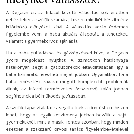
A Degasin és az Infacol közötti választás sok esetben
nehéz lehet a szülők számára, hiszen mindkét készítmény
különböző előnyöket kínál. A választás során érdemes
figyelembe venni a baba aktuális állapotát, a tüneteket,
valamint a gyermekorvos ajánlását.
Ha a baba puffadással és gázképzéssel küzd, a Degasin
gyors megoldást nyújthat. A szimetikon hatóanyaga
hatékonyan segít a gázbuborékok eltávolításában, így a
baba hamarabb érezheti magát jobban. Ugyanakkor, ha a
baba emésztési zavarai mögött komplexebb problémák
állnak, az Infacol természetes összetevői talán jobban
segíthetnek a bélműködés javításában.
A szülők tapasztalatai is segíthetnek a döntésben, hiszen
lehet, hogy az egyik készítmény jobban beválik a saját
gyermeküknél, mint a másik. Fontos azonban, hogy minden
esetben a szakszerű orvosi tanács figyelembevételével