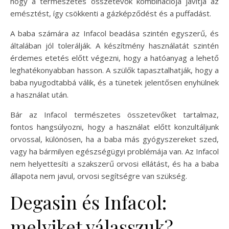
hogy a természetes összetevők kombinációja javítja az
emésztést, így csökkenti a gázképződést és a puffadást.
A baba számára az Infacol beadása szintén egyszerű, és
általában jól tolerálják. A készítmény használatát szintén
érdemes etetés előtt végezni, hogy a hatóanyag a lehető
leghatékonyabban hasson. A szülők tapasztalhatják, hogy a
baba nyugodtabbá válik, és a tünetek jelentősen enyhülnek
a használat után.
Bár az Infacol természetes összetevőket tartalmaz,
fontos hangsúlyozni, hogy a használat előtt konzultáljunk
orvossal, különösen, ha a baba más gyógyszereket szed,
vagy ha bármilyen egészségügyi problémája van. Az Infacol
nem helyettesíti a szakszerű orvosi ellátást, és ha a baba
állapota nem javul, orvosi segítségre van szükség.
Degasin és Infacol:
melyiket válasszuk?