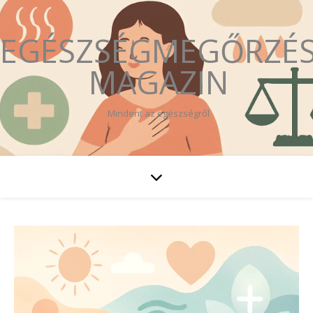
EGÉSZSÉGMEGŐRZÉ
MAGAZIN
Mindent az egészségről