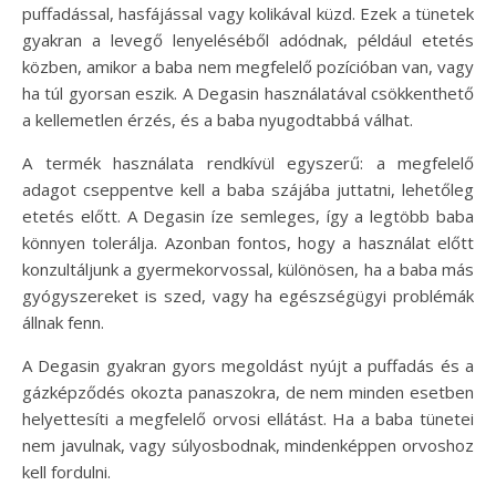
puffadással, hasfájással vagy kolikával küzd. Ezek a tünetek
gyakran a levegő lenyeléséből adódnak, például etetés
közben, amikor a baba nem megfelelő pozícióban van, vagy
ha túl gyorsan eszik. A Degasin használatával csökkenthető
a kellemetlen érzés, és a baba nyugodtabbá válhat.
A termék használata rendkívül egyszerű: a megfelelő
adagot cseppentve kell a baba szájába juttatni, lehetőleg
etetés előtt. A Degasin íze semleges, így a legtöbb baba
könnyen tolerálja. Azonban fontos, hogy a használat előtt
konzultáljunk a gyermekorvossal, különösen, ha a baba más
gyógyszereket is szed, vagy ha egészségügyi problémák
állnak fenn.
A Degasin gyakran gyors megoldást nyújt a puffadás és a
gázképződés okozta panaszokra, de nem minden esetben
helyettesíti a megfelelő orvosi ellátást. Ha a baba tünetei
nem javulnak, vagy súlyosbodnak, mindenképpen orvoshoz
kell fordulni.