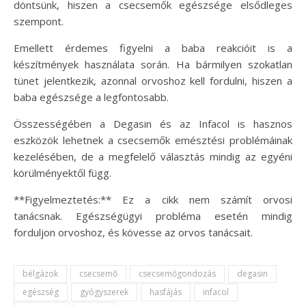
döntsünk, hiszen a csecsemők egészsége elsődleges
szempont.
Emellett érdemes figyelni a baba reakcióit is a
készítmények használata során. Ha bármilyen szokatlan
tünet jelentkezik, azonnal orvoshoz kell fordulni, hiszen a
baba egészsége a legfontosabb.
Összességében a Degasin és az Infacol is hasznos
eszközök lehetnek a csecsemők emésztési problémáinak
kezelésében, de a megfelelő választás mindig az egyéni
körülményektől függ.
**Figyelmeztetés:** Ez a cikk nem számít orvosi
tanácsnak. Egészségügyi probléma esetén mindig
forduljon orvoshoz, és kövesse az orvos tanácsait.
bélgázok
csecsemő
csecsemőgondozás
degasin
egészség
gyógyszerek
hasfájás
infacol