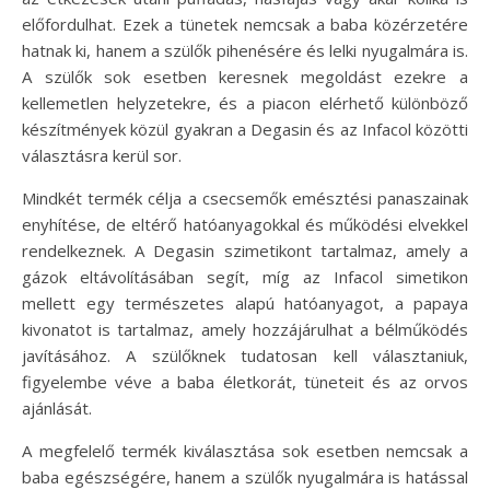
előfordulhat. Ezek a tünetek nemcsak a baba közérzetére
hatnak ki, hanem a szülők pihenésére és lelki nyugalmára is.
A szülők sok esetben keresnek megoldást ezekre a
kellemetlen helyzetekre, és a piacon elérhető különböző
készítmények közül gyakran a Degasin és az Infacol közötti
választásra kerül sor.
Mindkét termék célja a csecsemők emésztési panaszainak
enyhítése, de eltérő hatóanyagokkal és működési elvekkel
rendelkeznek. A Degasin szimetikont tartalmaz, amely a
gázok eltávolításában segít, míg az Infacol simetikon
mellett egy természetes alapú hatóanyagot, a papaya
kivonatot is tartalmaz, amely hozzájárulhat a bélműködés
javításához. A szülőknek tudatosan kell választaniuk,
figyelembe véve a baba életkorát, tüneteit és az orvos
ajánlását.
A megfelelő termék kiválasztása sok esetben nemcsak a
baba egészségére, hanem a szülők nyugalmára is hatással