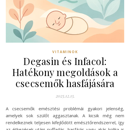
VITAMINOK
Degasin és Infacol:
Hatékony megoldások a
csecsemők hasfájására
2025.12.15.
A csecsemők emésztési problémái gyakori jelenség,
amelyek sok szülőt aggasztanak. A kicsik még nem
rendelkeznek teljesen kifejlődött emésztőrendszerrel, így
az étkezések utáni puffadás, hasfájás vagy akár kolika is