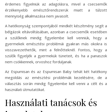
érdemes figyelniük az adagolásra, mivel a csecsemők
érzékenyebb emésztőrendszerük miatt a túlzott
mennyiség alkalmazása nem javasolt.
A hatékonyság szempontjából mindkét készítmény segít a
bélgázok eltávolításában, azonban a csecsemők esetében
a szülőknek mindig figyelembe kell venniük, hogy a
gyermekek emésztési problémái gyakran más okokra is
visszavezethetők, mint a felnőtteknél. Fontos, hogy a
szülők figyeljék a gyermekük tüneteit, és ha a panaszok
nem csökkennek, orvoshoz forduljanak.
Az Espumisan és az Espumisan Baby tehát két hatékony
megoldás az emésztési problémák kezelésére, de a
választás során mindig figyelembe kell venni a célt és a
használati útmutatókat.
Használati tanácsok és