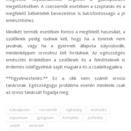
megelőzésében. A csecsemők esetében a szoptatás és a
megfelelő bébiételek bevezetése is kulcsfontosságú a jó
emésztéshez.
Mindkét termék esetében fontos a megfelelő használat, a
szülőknek pedig tudniuk kell, hogy ha a tünetek nem
javulnak, vagy ha a gyermek állapota súlyosbodik,
mindenképpen orvoshoz kell fordulniuk. Az egészséges
emésztés érdekében a szülőknek és a felnőtteknek is
érdemes odafigyelniük saját magukra és a családtagjaikra.
**Figyelmeztetés:** Ez a cikk nem számít orvosi
tanácsnak. Egészségügyi probléma esetén mindenki csak
az orvos tanácsát fogadja meg.
babaápolás
csecsemők
egészség
emésztés
espumisan
gyógyszer
könnyítés
puffadás
szülők
tanácsok