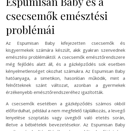
Espumisan Baby és a
csecsemők emésztési
problémái
Az Espumisan Baby kifejezetten csecsemők és
kisgyermekek számára készült, akik gyakran szenvednek
emésztési problémáktól. A csecsemők emésztőrendszere
még fejlődés alatt áll, és a gázképződés sok esetben
kényelmetlenséget okozhat számukra. Az Espumisan Baby
hatóanyaga, a simetikon, hasonlóan működik, mint a
felnőtteknek szánt változat, azonban a gyermekek
érzékenyebb emésztőrendszeréhez igazították.
A csecsemők esetében a gázképződés számos okból
előfordulhat, például a nem megfelelő táplálkozás, a levegő
lenyelése szoptatás vagy üvegből való etetés során,
illetve a bébiételek bevezetésekor. Az Espumisan Baby