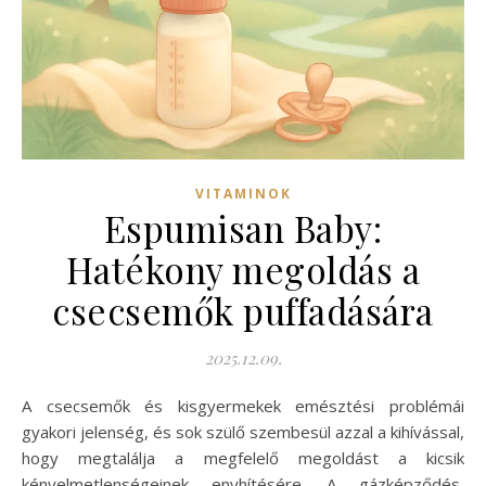
VITAMINOK
Espumisan Baby:
Hatékony megoldás a
csecsemők puffadására
2025.12.09.
A csecsemők és kisgyermekek emésztési problémái
gyakori jelenség, és sok szülő szembesül azzal a kihívással,
hogy megtalálja a megfelelő megoldást a kicsik
kényelmetlenségeinek enyhítésére. A gázképződés,