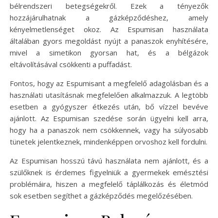
bélrendszeri betegségekről. Ezek a tényezők
hozzájárulhatnak a gázképződéshez, amely
kényelmetlenséget okoz. Az Espumisan használata
általában gyors megoldást nyújt a panaszok enyhítésére,
mivel a simetikon gyorsan hat, és a bélgázok
eltávolításával csökkenti a puffadást.
Fontos, hogy az Espumisant a megfelelő adagolásban és a
használati utasításnak megfelelően alkalmazzuk. A legtöbb
esetben a gyógyszer étkezés után, bő vízzel bevéve
ajánlott. Az Espumisan szedése során ügyelni kell arra,
hogy ha a panaszok nem csökkennek, vagy ha súlyosabb
tünetek jelentkeznek, mindenképpen orvoshoz kell fordulni.
Az Espumisan hosszú távú használata nem ajánlott, és a
szülőknek is érdemes figyelniük a gyermekek emésztési
problémáira, hiszen a megfelelő táplálkozás és életmód
sok esetben segíthet a gázképződés megelőzésében.