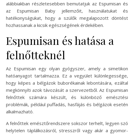
alábbiakban részletesebben bemutatjuk az Espumisan és
az Espumisan Baby jellemzőit, használatukat és
hatékonyságukat, hogy a szülők megalapozott döntést
hozhassanak a kicsik egészségének érdekében.
Espumisan és hatása a
felnőtteknél
Az Espumisan egy olyan gyógyszer, amely a simetikon
hatóanyagot tartalmazza. Ez a vegyület különlegessége,
hogy képes a bélgázok buborékainak lebontására, ezáltal
megkönnyíti azok távozását a szervezetből. Az Espumisan
felnőttek számára készült, és különböző emésztési
problémák, például puffadás, hasfájás és bélgázok esetén
alkalmazható.
A felnőttek emésztőrendszere sokszor terhelt, legyen szó
helytelen táplálkozásról, stresszről vagy akár a gyomor-