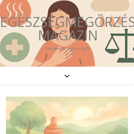
EGÉSZSÉGMEGŐRZÉ
MAGAZIN
Mindent az egészségről