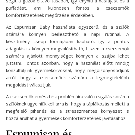
segít a gázok eltávolításában, így enyhíti a hasfájást és a
puffadást, ami különösen fontos a csecsemők
komfortérzetének megőrzése érdekében.
Az Espumisan Baby használata egyszerű, és a szülők
számára könnyen beilleszthető a napi rutinnal. A
készítmény csepp formájában kapható, így a pontos
adagolás is könnyen megvalósítható, hiszen a csecsemők
számára ajánlott mennyiséget könnyen a szájba lehet
juttatni. Fontos azonban, hogy a használat előtt mindig
konzultáljunk gyermekorvossal, hogy megbizonyosodjunk
arról, hogy a csecsemőnk számára a legmegfelelőbb
megoldást választjuk.
A csecsemők emésztési problémáira való reagálás során a
szülőknek ügyelniük kell arra is, hogy a táplálkozás mellett a
megfelelő pihenés és a stresszmentes környezet is
hozzájárulhat a gyermekek komfortérzetének javításához.
Espumisan és