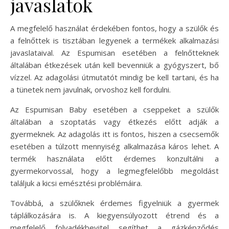
javaslatok
A megfelelő használat érdekében fontos, hogy a szülők és
a felnőttek is tisztában legyenek a termékek alkalmazási
javaslataival. Az Espumisan esetében a felnőtteknek
általában étkezések után kell bevenniük a gyógyszert, bő
vízzel. Az adagolási útmutatót mindig be kell tartani, és ha
a tünetek nem javulnak, orvoshoz kell fordulni.
Az Espumisan Baby esetében a cseppeket a szülők
általában a szoptatás vagy étkezés előtt adják a
gyermeknek. Az adagolás itt is fontos, hiszen a csecsemők
esetében a túlzott mennyiség alkalmazása káros lehet. A
termék használata előtt érdemes konzultálni a
gyermekorvossal, hogy a legmegfelelőbb megoldást
találjuk a kicsi emésztési problémáira.
Továbbá, a szülőknek érdemes figyelniük a gyermek
táplálkozására is. A kiegyensúlyozott étrend és a
megfelelő folyadékbevitel segíthet a gázképződés