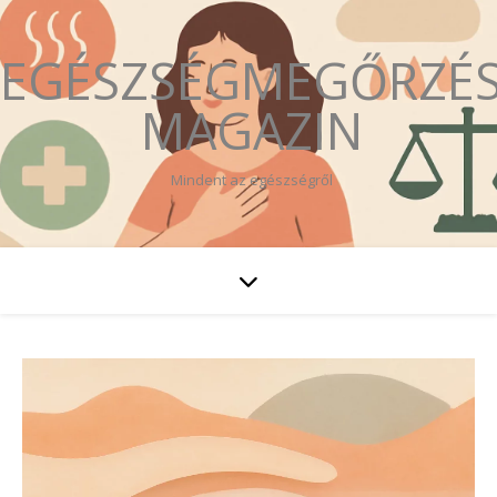
EGÉSZSÉGMEGŐRZÉ
MAGAZIN
Mindent az egészségről