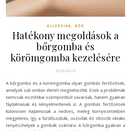
,
ALLERGIÁK
BŐR
Hatékony megoldások a
bőrgomba és
körömgomba kezelésére
2025.05.05.
A bőrgomba és a körömgomba olyan gombás fertőzések,
amelyek sok ember életét megnehezítik. Ezek a problémák
nemcsak esztétikai szempontból zavaróak, hanem gyakran
fájdalmasak és kényelmetlenek is. A gombás fertőzések
különösen hajlamosak a nedves, meleg környezetekben
megjelenni, így a fürdőszobák, uszodák és öltözők ideális
tenyészhelyek a gombák számára. A bőrgomba gyakran a