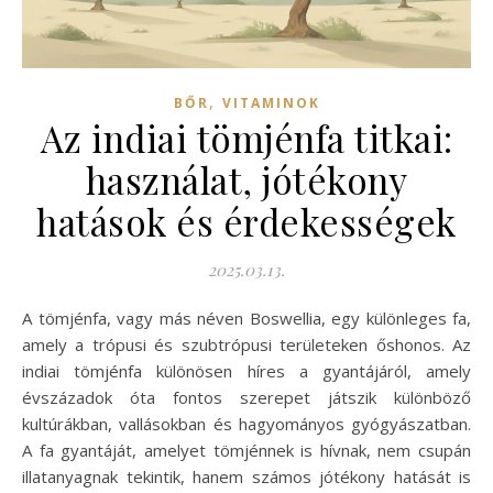
,
BŐR
VITAMINOK
Az indiai tömjénfa titkai:
használat, jótékony
hatások és érdekességek
2025.03.13.
A tömjénfa, vagy más néven Boswellia, egy különleges fa,
amely a trópusi és szubtrópusi területeken őshonos. Az
indiai tömjénfa különösen híres a gyantájáról, amely
évszázadok óta fontos szerepet játszik különböző
kultúrákban, vallásokban és hagyományos gyógyászatban.
A fa gyantáját, amelyet tömjénnek is hívnak, nem csupán
illatanyagnak tekintik, hanem számos jótékony hatását is