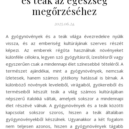
megőrzéséhez
2025.06.24.
A gyógynövények és a teák világa évezredekre nyúlik
vissza, és az emberiség kultúrájának szerves részét
képezi. Az emberek régóta használnak növényeket
különféle célokra, legyen szó gyógyításról, ízesítésről vagy
egyszerűen csak a mindennapi élet színesebbé tételéről. A
természet ajándékai, mint a gyógynövények, nemcsak
ízletesek, hanem számos jótékony hatással is bírnak. A
különböző növények leveleiből, virágaiból, gyökereiből és
terméseiből készült teák a világ számos kultúrájában
népszerű italokká váltak, amelyek sokszor a mindennapi
élet részévé válnak. A gyógynövények és a teák közötti
kapcsolat sokszor szoros, hiszen a teák általában
gyógynövényekből készülnek. Ugyanakkor a két fogalom
nem teljesen azonos, hiszen a gyógynövények tágabb