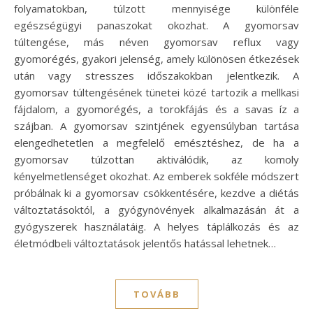
folyamatokban, túlzott mennyisége különféle
egészségügyi panaszokat okozhat. A gyomorsav
túltengése, más néven gyomorsav reflux vagy
gyomorégés, gyakori jelenség, amely különösen étkezések
után vagy stresszes időszakokban jelentkezik. A
gyomorsav túltengésének tünetei közé tartozik a mellkasi
fájdalom, a gyomorégés, a torokfájás és a savas íz a
szájban. A gyomorsav szintjének egyensúlyban tartása
elengedhetetlen a megfelelő emésztéshez, de ha a
gyomorsav túlzottan aktiválódik, az komoly
kényelmetlenséget okozhat. Az emberek sokféle módszert
próbálnak ki a gyomorsav csökkentésére, kezdve a diétás
változtatásoktól, a gyógynövények alkalmazásán át a
gyógyszerek használatáig. A helyes táplálkozás és az
életmódbeli változtatások jelentős hatással lehetnek…
TOVÁBB