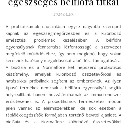
egészséges bélflóra titkai
2025.05.20.
A probiotikumok napjainkban egyre nagyobb szerepet
kapnak az egészségmegőrzésben és a különböző
emésztési problémák kezelésében. A bélflóra
egyensúlyának fenntartása létfontosságú a szervezet
megfelelő működéséhez, így nem meglepő, hogy sokan
keresnek hatékony megoldásokat a bélflóra támogatására.
A bioGaia és a Normaflore két népszerű probiotikus
készítmény, amelyek különböző összetevőikkel és
hatásaikkal próbálnak segíteni az embereknek. Az ilyen
típusú termékek nemcsak a bélflóra egyensúlyát segítik
helyreállítani, hanem hozzájárulhatnak az immunrendszer
erősítéséhez is. A probiotikumok természetes módon
jelen vannak az élelmiszerekben, de sok esetben a
táplálékkiegészítők formájában történő bevitel ajánlott. A
bioGaia és a Normaflore különböző összetevőkkel