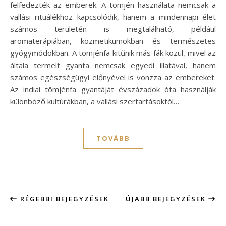
felfedezték az emberek. A tömjén használata nemcsak a
vallási rituálékhoz kapcsolódik, hanem a mindennapi élet
számos területén is megtalálható, például
aromaterápiában, kozmetikumokban és természetes
gyógymódokban. A tömjénfa kitűnik más fák közül, mivel az
általa termelt gyanta nemcsak egyedi illatával, hanem
számos egészségügyi előnyével is vonzza az embereket.
Az indiai tömjénfa gyantáját évszázadok óta használják
különböző kultúrákban, a vallási szertartásoktól…
TOVÁBB
RÉGEBBI BEJEGYZÉSEK
ÚJABB BEJEGYZÉSEK