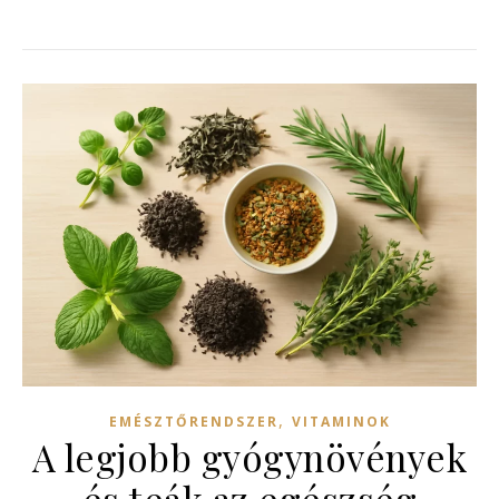
,
EMÉSZTŐRENDSZER
VITAMINOK
A legjobb gyógynövények
és teák az egészség