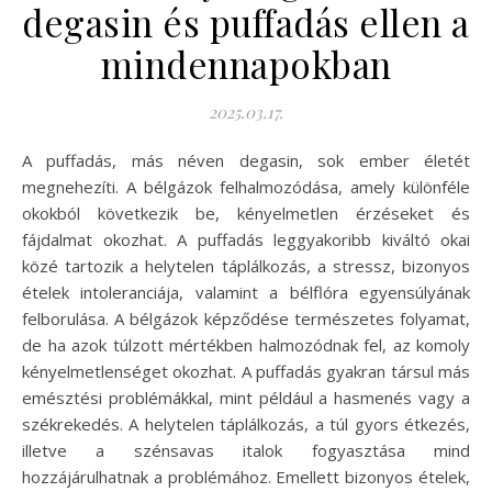
degasin és puffadás ellen a
mindennapokban
2025.03.17.
A puffadás, más néven degasin, sok ember életét
megnehezíti. A bélgázok felhalmozódása, amely különféle
okokból következik be, kényelmetlen érzéseket és
fájdalmat okozhat. A puffadás leggyakoribb kiváltó okai
közé tartozik a helytelen táplálkozás, a stressz, bizonyos
ételek intoleranciája, valamint a bélflóra egyensúlyának
felborulása. A bélgázok képződése természetes folyamat,
de ha azok túlzott mértékben halmozódnak fel, az komoly
kényelmetlenséget okozhat. A puffadás gyakran társul más
emésztési problémákkal, mint például a hasmenés vagy a
székrekedés. A helytelen táplálkozás, a túl gyors étkezés,
illetve a szénsavas italok fogyasztása mind
hozzájárulhatnak a problémához. Emellett bizonyos ételek,