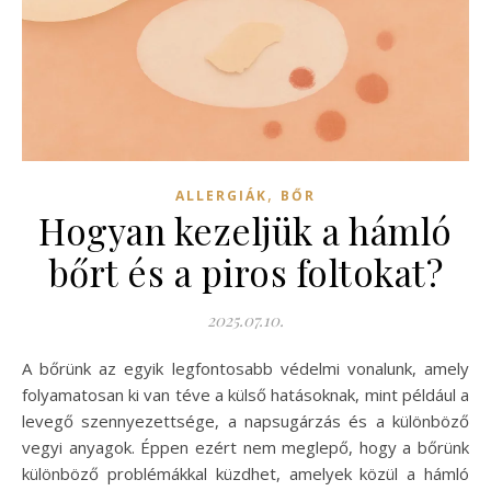
,
ALLERGIÁK
BŐR
Hogyan kezeljük a hámló
bőrt és a piros foltokat?
2025.07.10.
A bőrünk az egyik legfontosabb védelmi vonalunk, amely
folyamatosan ki van téve a külső hatásoknak, mint például a
levegő szennyezettsége, a napsugárzás és a különböző
vegyi anyagok. Éppen ezért nem meglepő, hogy a bőrünk
különböző problémákkal küzdhet, amelyek közül a hámló