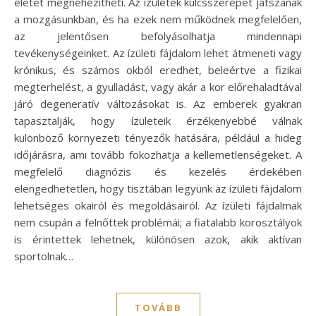
életét megnehezítheti. Az ízületek kulcsszerepet játszanak
a mozgásunkban, és ha ezek nem működnek megfelelően,
az jelentősen befolyásolhatja mindennapi
tevékenységeinket. Az ízületi fájdalom lehet átmeneti vagy
krónikus, és számos okból eredhet, beleértve a fizikai
megterhelést, a gyulladást, vagy akár a kor előrehaladtával
járó degeneratív változásokat is. Az emberek gyakran
tapasztalják, hogy ízületeik érzékenyebbé válnak
különböző környezeti tényezők hatására, például a hideg
időjárásra, ami tovább fokozhatja a kellemetlenségeket. A
megfelelő diagnózis és kezelés érdekében
elengedhetetlen, hogy tisztában legyünk az ízületi fájdalom
lehetséges okairól és megoldásairól. Az ízületi fájdalmak
nem csupán a felnőttek problémái; a fiatalabb korosztályok
is érintettek lehetnek, különösen azok, akik aktívan
sportolnak…
TOVÁBB