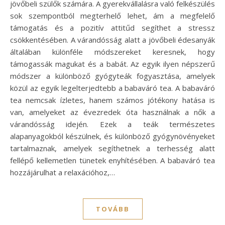
jövőbeli szülők számára. A gyerekvállalásra való felkészülés
sok szempontból megterhelő lehet, ám a megfelelő
támogatás és a pozitív attitűd segíthet a stressz
csökkentésében. A várandósság alatt a jövőbeli édesanyák
általában különféle módszereket keresnek, hogy
támogassák magukat és a babát. Az egyik ilyen népszerű
módszer a különböző gyógyteák fogyasztása, amelyek
közül az egyik legelterjedtebb a babaváró tea. A babaváró
tea nemcsak ízletes, hanem számos jótékony hatása is
van, amelyeket az évezredek óta használnak a nők a
várandósság idején. Ezek a teák természetes
alapanyagokból készülnek, és különböző gyógynövényeket
tartalmaznak, amelyek segíthetnek a terhesség alatt
fellépő kellemetlen tünetek enyhítésében. A babaváró tea
hozzájárulhat a relaxációhoz,…
TOVÁBB