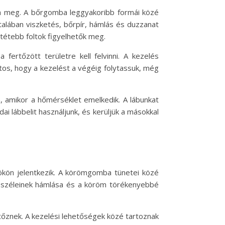
ja meg. A bőrgomba leggyakoribb formái közé
alában viszketés, bőrpír, hámlás és duzzanat
tétebb foltok figyelhetők meg.
ertőzött területre kell felvinni. A kezelés
tos, hogy a kezelést a végéig folytassuk, még
, amikor a hőmérséklet emelkedik. A lábunkat
ai lábbelit használjunk, és kerüljük a másokkal
ön jelentkezik. A körömgomba tünetei közé
 széleinek hámlása és a köröm törékenyebbé
őznek. A kezelési lehetőségek közé tartoznak