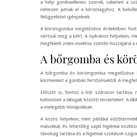
a helyi gombaellenes szerek, valamint a sz
nehezen jutnak el a körömágyhoz. A belsőle
felügyeletet igényelnek.
A körömgomba megelőzése érdekében fontos a 
sértsük meg a bőrt. A nyilvános helyeken, mi
megfelelő zokni viselése szintén hozzájárul 
A bőrgomba és kör
A bőrgomba és körömgomba megelőzése kulc
körmeinket a gombás fertőzésektől. A megfelel
Először is, fontos a bőr szárazon tartása,
különösen a lábujjak közötti területeket. A láb
a melegebb hónapokban.
A közös helyeken, mint például edzőtermek
másokkal, és lehetőleg saját higiéniai eszk
távolság tartása és a higiéniai szokások szigo