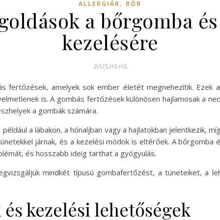
,
ALLERGIÁK
BŐR
goldások a bőrgomba é
kezelésére
2025.05.05.
fertőzések, amelyek sok ember életét megnehezítik. Ezek a
elmetlenek is. A gombás fertőzések különösen hajlamosak a ne
yészhelyek a gombák számára.
például a lábakon, a hónaljban vagy a hajlatokban jelentkezik, 
ő tünetekkel járnak, és a kezelési módok is eltérőek. A bőrgom
oblémát, és hosszabb ideig tarthat a gyógyulás.
gvizsgáljuk mindkét típusú gombafertőzést, a tüneteiket, a l
és kezelési lehetőségek