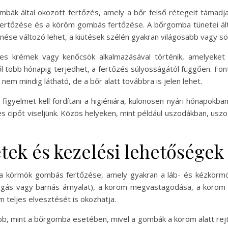
bák által okozott fertőzés, amely a bőr felső rétegeit támad
ertőzése és a köröm gombás fertőzése. A bőrgomba tünetei ált
nése változó lehet, a kiütések szélén gyakran világosabb vagy sö
 krémek vagy kenőcsök alkalmazásával történik, amelyeket a f
ől több hónapig terjedhet, a fertőzés súlyosságától függően. Fon
 nem mindig látható, de a bőr alatt továbbra is jelen lehet.
yelmet kell fordítani a higiéniára, különösen nyári hónapokban
ies cipőt viseljünk. Közös helyeken, mint például uszodákban, uszod
ek és kezelési lehetőségek
 körmök gombás fertőzése, amely gyakran a láb- és kézkörmök
árgás vagy barnás árnyalat), a köröm megvastagodása, a köröm
m teljes elvesztését is okozhatja.
b, mint a bőrgomba esetében, mivel a gombák a köröm alatt rejt