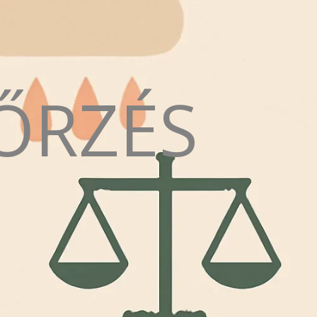
ŐRZÉS
N