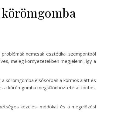
s körömgomba
 problémák nemcsak esztétikai szempontból
dves, meleg környezetekben megjelenni, így a
míg a körömgomba elsősorban a körmök alatt és
ba és a körömgomba megkülönböztetése fontos,
ehetséges kezelési módokat és a megelőzési