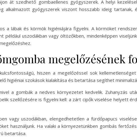
ájon át szedhető gombaellenes gyógyszerek. A helyi kezelése
g alkalmazott gyógyszerek viszont hosszabb ideig tartanak, é
lábak és körmök higiéniájára figyelni. A körmöket rendszeres
nt például uszodákban vagy öltözőkben, mindenképpen viseljünk 
a megelőzéshez.
ömgomba megelőzésének fo
sfontosságú, hiszen a megelőzéssel sok kellemetlenséget 
ő higiéniai szokások kialakítása és betartása segíthet minimalizál
 mivel a gombák a nedves környezetet kedvelik. Zuhanyzás utá
belik szellőzésére is figyelni kell: a zárt cipők viselése helyett é
ben vagy uszodákban, elengedhetetlen a fürdőpapucs viselése.
özöket használjunk. Ha valaki a környezetünkben gombás fertőzés
rú betartása.