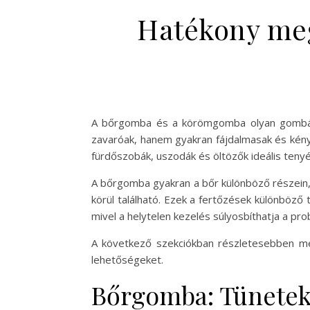
Hatékony me
A bőrgomba és a körömgomba olyan gombás 
zavaróak, hanem gyakran fájdalmasak és kény
fürdőszobák, uszodák és öltözők ideális ten
A bőrgomba gyakran a bőr különböző részein, 
körül található. Ezek a fertőzések különböz
mivel a helytelen kezelés súlyosbíthatja a pr
A következő szekciókban részletesebben me
lehetőségeket.
Bőrgomba: Tünetek 