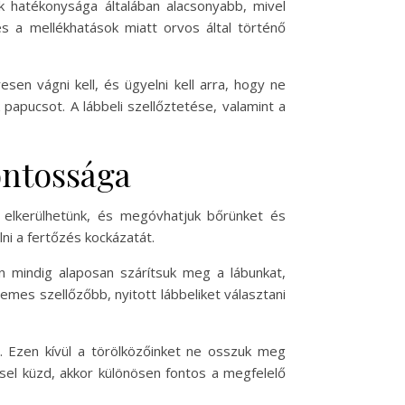
k hatékonysága általában alacsonyabb, mivel
s a mellékhatások miatt orvos által történő
en vágni kell, és ügyelni kell arra, hogy ne
papucsot. A lábbeli szellőztetése, valamint a
ntossága
elkerülhetünk, és megóvhatjuk bőrünket és
ni a fertőzés kockázatát.
n mindig alaposan szárítsuk meg a lábunkat,
rdemes szellőzőbb, nyitott lábbeliket választani
 Ezen kívül a törölközőinket ne osszuk meg
sel küzd, akkor különösen fontos a megfelelő