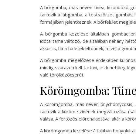
A bőrgomba, más néven tinea, különböző gom
tartozik a lábgomba, a testszőrzet gombás f
formájában jelentkeznek. A bőrfelület megjele
A bőrgomba kezelése általában gombaellenes
időtartama változó, de általában néhány hétt
akkor is, ha a tünetek eltűnnek, mivel a gomba
A bőrgomba megelőzése érdekében különös fig
mindig szárazon kell tartani, és lehetőleg lég
való törölközőcserét.
Körömgomba: Tünet
A körömgomba, más néven onychomycosis, a
tartozik a köröm színének megváltozása (s
válása. A fertőzés előrehaladtával akár a körö
A körömgomba kezelése általában bonyolultab