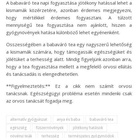
A babaváró tea napi fogyasztása jótékony hatással lehet a
kismamák közérzetére, azonban érdemes megjegyezni,
hogy mértékkel érdemes fogyasztani. A túlzott
mennyiségű tea fogyasztása nem ajánlott, hiszen a
gyógynövények hatása különböző lehet egyénenként.
Összességében a babaváró tea egy nagyszerű lehetőség
a kismamák számára, hogy támogassák egészségüket és
jólétüket a terhesség alatt. Mindig figyeljünk azonban arra,
hogy a tea fogyasztása mellett a megfelelő orvosi ellátás
és tanácsadás is elengedhetetlen.
**Figyelmeztetés:** Ez a cikk nem számít orvosi
tanácsnak. Egészségügyi probléma esetén mindenki csak
az orvos tanácsát fogadja meg.
alternatív gyógyászat
anya és baba
babaváró tea
egészség
fűszernövények
jótékony hatások
növényi teák
terhesség
természetes gyógymódok