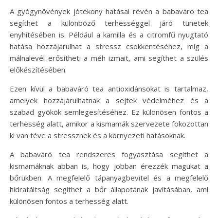
A gyógynövények jótékony hatásai révén a babaváró tea
segíthet a különböző terhességgel járó tünetek
enyhítésében is. Például a kamilla és a citromfű nyugtató
hatása hozzájárulhat a stressz csökkentéséhez, míg a
málnalevél erősítheti a méh izmait, ami segíthet a szülés
előkészítésében.
Ezen kívül a babaváró tea antioxidánsokat is tartalmaz,
amelyek hozzájárulhatnak a sejtek védelméhez és a
szabad gyökök semlegesítéséhez. Ez különösen fontos a
terhesség alatt, amikor a kismamák szervezete fokozottan
ki van téve a stressznek és a környezeti hatásoknak.
A babaváró tea rendszeres fogyasztása segíthet a
kismamáknak abban is, hogy jobban érezzék magukat a
bőrükben. A megfelelő tápanyagbevitel és a megfelelő
hidratáltság segíthet a bőr állapotának javításában, ami
különösen fontos a terhesség alatt.