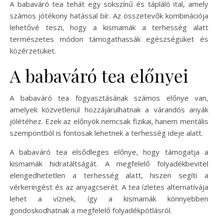
A babaváró tea tehát egy sokszínű és tápláló ital, amely
számos jótékony hatással bír. Az összetevők kombinációja
lehetővé teszi, hogy a kismamák a terhesség alatt
természetes módon támogathassák egészségüket és
közérzetüket.
A babaváró tea előnyei
A babaváró tea fogyasztásának számos előnye van,
amelyek közvetlenül hozzájárulhatnak a várandós anyák
jólétéhez. Ezek az előnyök nemcsak fizikai, hanem mentális
szempontból is fontosak lehetnek a terhesség ideje alatt.
A babaváró tea elsődleges előnye, hogy támogatja a
kismamák hidratáltságát. A megfelelő folyadékbevitel
elengedhetetlen a terhesség alatt, hiszen segíti a
vérkeringést és az anyagcserét. A tea ízletes alternatívája
lehet a víznek, így a kismamák könnyebben
gondoskodhatnak a megfelelő folyadékpótlásról.