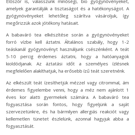
Először is, válasszunk minőségi, bio gyógynövényeket,
amelyek garantálják a tisztaságot és a hatékonyságot. A
gyógynövényeket lehetőleg szárítva vásároljuk, így
megőrizzük azok jótékony hatásait.
A babaváró tea elkészítése során a gyógynövényeket
forró vízbe kell áztatni. Általános szabály, hogy 1-2
teáskanál gyógynövényt használjunk csészénként. A teát
5-10 percig érdemes áztatni, hogy a hatóanyagok
kioldódjanak. Az áztatási időt a személyes ízlésnek
megfelelően alakíthatjuk, ha erősebb ízű teát szeretnénk.
Az elkészült teát ízesíthetjük mézzel vagy citrommal, ám
érdemes figyelembe venni, hogy a méz nem ajánlott 1
éves kor alatti gyermekek számára. A babaváró tea
fogyasztása során fontos, hogy figyeljünk a saját
szervezetünkre, és ha bármilyen allergiás reakciót vagy
kellemetlen tünetet észlelünk, azonnal hagyjuk abba a
fogyasztását.