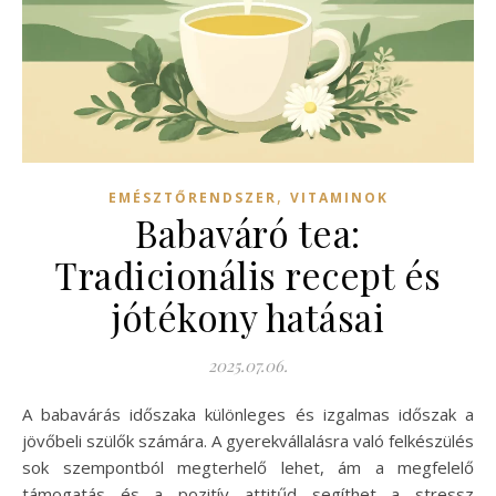
,
EMÉSZTŐRENDSZER
VITAMINOK
Babaváró tea:
Tradicionális recept és
jótékony hatásai
2025.07.06.
A babavárás időszaka különleges és izgalmas időszak a
jövőbeli szülők számára. A gyerekvállalásra való felkészülés
sok szempontból megterhelő lehet, ám a megfelelő
támogatás és a pozitív attitűd segíthet a stressz