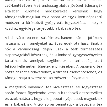
csökkentésében. A várandósság alatt a jövőbeli édesanyák
általában különféle módszereket keresnek, hogy
támogassák magukat és a babát. Az egyik ilyen népszerű
módszer a különböző gyógyteák fogyasztása, amelyek
közül az egyik legelterjedtebb a babaváró tea.
A babaváró tea nemcsak ízletes, hanem számos jótékony
hatása is van, amelyeket az évezredek óta használnak a
nők a várandósság idején. Ezek a teák természetes
alapanyagokból készülnek, és különböző gyógynövényeket
tartalmaznak, amelyek segíthetnek a terhesség alatt
fellépő kellemetlen tünetek enyhítésében. A babaváró tea
hozzájárulhat a relaxációhoz, a stressz csökkentéséhez, és
támogathatja a szervezet természetes folyamatait is.
A megfelelő babaváró tea kiválasztása és fogyasztása
során fontos figyelembe venni a különböző összetevőket
és azok hatásait, hogy a legjobbat nyújthassuk magunknak
és a babánknak. A cikk során bemutatjuk a babaváró tea