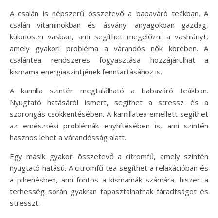
A csalán is népszerű összetevő a babaváró teákban. A
csalán vitaminokban és ásványi anyagokban gazdag,
különösen vasban, ami segíthet megelőzni a vashiányt,
amely gyakori probléma a várandós nők körében. A
csalántea rendszeres fogyasztása hozzájárulhat a
kismama energiaszintjének fenntartásához is.
A kamilla szintén megtalálható a babaváró teákban.
Nyugtató hatásáról ismert, segíthet a stressz és a
szorongás csökkentésében. A kamillatea emellett segíthet
az emésztési problémák enyhítésében is, ami szintén
hasznos lehet a várandósság alatt.
Egy másik gyakori összetevő a citromfű, amely szintén
nyugtató hatású. A citromfű tea segíthet a relaxációban és
a pihenésben, ami fontos a kismamák számára, hiszen a
terhesség során gyakran tapasztalhatnak fáradtságot és
stresszt.