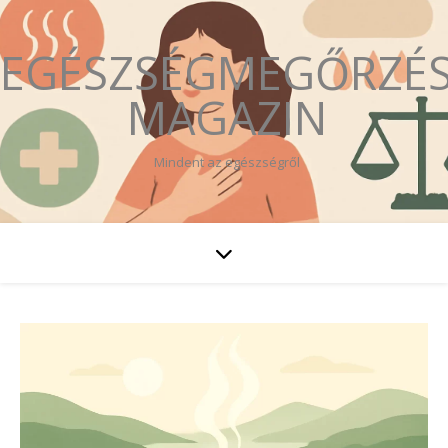
EGÉSZSÉGMEGŐRZÉ
MAGAZIN
Mindent az egészségről