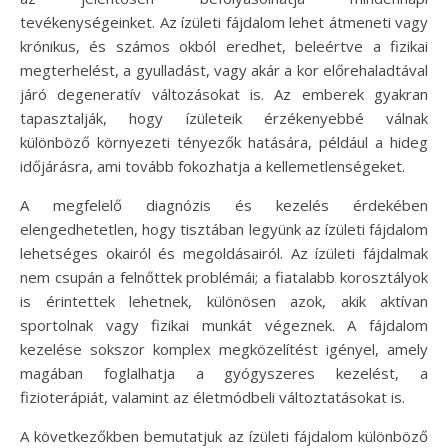
tevékenységeinket. Az ízületi fájdalom lehet átmeneti vagy
krónikus, és számos okból eredhet, beleértve a fizikai
megterhelést, a gyulladást, vagy akár a kor előrehaladtával
járó degeneratív változásokat is. Az emberek gyakran
tapasztalják, hogy ízületeik érzékenyebbé válnak
különböző környezeti tényezők hatására, például a hideg
időjárásra, ami tovább fokozhatja a kellemetlenségeket.
A megfelelő diagnózis és kezelés érdekében
elengedhetetlen, hogy tisztában legyünk az ízületi fájdalom
lehetséges okairól és megoldásairól. Az ízületi fájdalmak
nem csupán a felnőttek problémái; a fiatalabb korosztályok
is érintettek lehetnek, különösen azok, akik aktívan
sportolnak vagy fizikai munkát végeznek. A fájdalom
kezelése sokszor komplex megközelítést igényel, amely
magában foglalhatja a gyógyszeres kezelést, a
fizioterápiát, valamint az életmódbeli változtatásokat is.
A következőkben bemutatjuk az ízületi fájdalom különböző