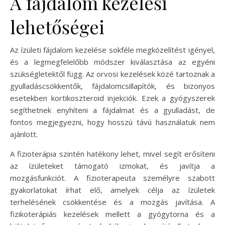
A fájdalom kezelési
lehetőségei
Az ízületi fájdalom kezelése sokféle megközelítést igényel,
és a legmegfelelőbb módszer kiválasztása az egyéni
szükségletektől függ. Az orvosi kezelések közé tartoznak a
gyulladáscsökkentők, fájdalomcsillapítók, és bizonyos
esetekben kortikoszteroid injekciók. Ezek a gyógyszerek
segíthetnek enyhíteni a fájdalmat és a gyulladást, de
fontos megjegyezni, hogy hosszú távú használatuk nem
ajánlott.
A fizioterápia szintén hatékony lehet, mivel segít erősíteni
az ízületeket támogató izmokat, és javítja a
mozgásfunkciót. A fizioterapeuta személyre szabott
gyakorlatokat írhat elő, amelyek célja az ízületek
terhelésének csökkentése és a mozgás javítása. A
fizikoterápiás kezelések mellett a gyógytorna és a