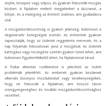
enyhe, közepes vagy súlyos, és gyakran fokozódik mozgás
közben. A fájdalom mellett megjelenhet a duzzanat, a
bőrpír, és a melegség az érintett ízületen, ami gyulladásra
utal.
A mozgáskorlátozottság is gyakori jelenség, különösen a
degeneratív betegségek esetén. Az érintettek gyakran
tapasztalják, hogy az ízületek reggelente merevek, és a
nap folyamán fokozatosan javul a mozgásuk. Az ízületek
kattogása vagy recsegése szintén gyakori tünet lehet, ami
különösen figyelemfelkeltő lehet, ha fájdalommal társul.
A fizikai aktivitás csökkenése is jelezheti az ízületi
problémák jelenlétét. Az emberek gyakran kezdenek
elkerülni bizonyos mozdulatokat vagy tevékenységeket,
hogy ne fokozzák a fájdalmat, ami hosszú távon
izomgyengeséghez és további mozgáskorlátozottsághoz
vezethet.