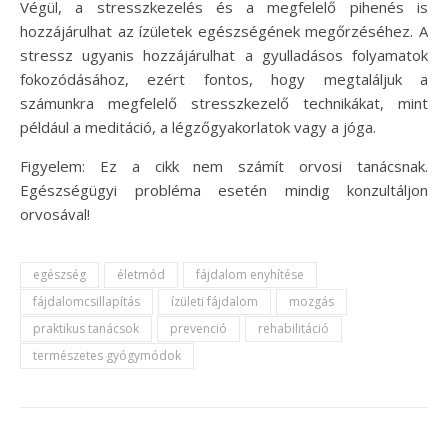
Végül, a stresszkezelés és a megfelelő pihenés is
hozzájárulhat az ízületek egészségének megőrzéséhez. A
stressz ugyanis hozzájárulhat a gyulladásos folyamatok
fokozódásához, ezért fontos, hogy megtaláljuk a
számunkra megfelelő stresszkezelő technikákat, mint
például a meditáció, a légzőgyakorlatok vagy a jóga.
Figyelem: Ez a cikk nem számít orvosi tanácsnak.
Egészségügyi probléma esetén mindig konzultáljon
orvosával!
egészség
életmód
fájdalom enyhítése
fájdalomcsillapítás
ízületi fájdalom
mozgás
praktikus tanácsok
prevenció
rehabilitáció
természetes gyógymódok