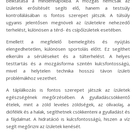
beiktatása a mindennapokba. A mozgás nemcsak az
ízületek erősítését segíti elő, hanem a testsúly
kontrollálásában is fontos szerepet játszik. A túlsúly
ugyanis jelentősen megnöveli az ízületekre nehezedő
terhelést, különösen a térd- és csípőízületek esetében.
Emellett a megfelelő bemelegítés és nyújtás
elengedhetetlen, különösen sportolás előtt. Ez segíthet
elkerülni a sérüléseket és a túlterhelést. A helyes
testtartás és a mozgásforma szintén kulcsfontosságú,
mivel a helytelen technika hosszú távon ízületi
problémákhoz vezethet.
A táplálkozás is fontos szerepet játszik az ízületek
egészségének megőrzésében. A gyulladáscsökkentő
ételek, mint a zöld leveles zöldségek, az olívaolaj, a
diófélék és a halak, segíthetnek csökkenteni a gyulladást és
a fájdalmat. A hidratáció is kulcsfontosságú, hiszen a víz
segít megőrizni az ízületek kenését.