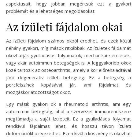
aspektusait, hogy jobban megértsük ezt a gyakori
problémát és a lehetséges megoldásokat.
Az ízületi fájdalom okai
Az ízületi fájdalom számos okból eredhet, és ezek közül
néhány gyakori, míg mások ritkábbak. Az ízületek fájdalmát
okozhatják gyulladásos folyamatok, mechanikai sérülések,
vagy akár autoimmun betegségek is. A leggyakoribb okok
közé tartozik az osteoarthritis, amely a kor előrehaladtával
járó degeneratív ízületi betegség. Ez a betegség a
porcfelszínek kopásával jár, ami fájdalmat és
mozgáskorlátozottságot okoz.
Egy másik gyakori ok a rheumatoid arthritis, ami egy
autoimmun betegség, ahol a szervezet immunrendszere
megtámadja a saját ízületeit. Ez a gyulladásos folyamat
rendkívül fájdalmas lehet, és hosszú távon ízületi
deformációkhoz vezethet. Ezen kívül a köszvény is okozhat