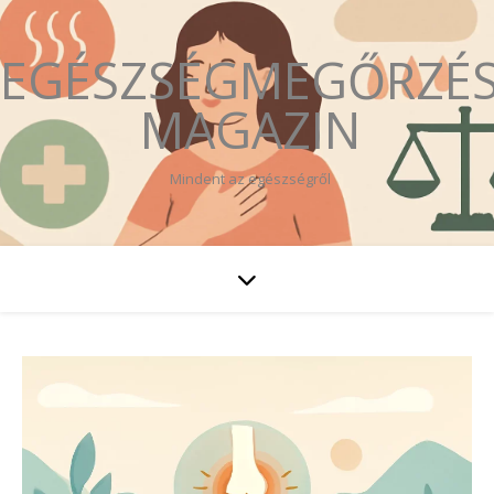
EGÉSZSÉGMEGŐRZÉ
MAGAZIN
Mindent az egészségről