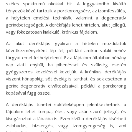
széles spektrumú okokkal bír. A leggyakoribb kiváltó
tényezők közé tartozik a porckorongsérv, az izomfeszülés,
a helytelen emelési technikák, valamint a degeneratív
gerincbetegségek. A derékfájás lehet hirtelen, akut jellegű,
vagy fokozatosan kialakuló, krónikus fájdalom.
Az akut derékfájás gyakran a hirtelen mozdulatok
következményeként lép fel, például amikor valaki nehéz
tárgyat emel fel helytelenül. Ez a fájdalom általában néhány
nap alatt enyhül, ha pihenéssel és szükség esetén
gyógyszeres kezeléssel kezeljük. A krónikus derékfájás
viszont hónapokig, sőt évekig is tarthat, és sok esetben a
gerinc degeneratív elváltozásaival, például a porckorong
kopásával függ össze.
A derékfájás tünetei sokféleképpen jelentkezhetnek: a
fájdalom lehet tompa, éles, vagy akár szúró jellegű, és
kisugározhat a lábakba is. Ezen kívül a derékfájás kísérheti
zsibbadás, bizsergés, vagy izomgyengeség is, ami