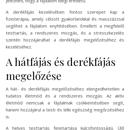
jelezheti, hogy a fájdalom idegi eredetű.
A derékfájás kezelésében fontos szerepet kap a
fizioterápia, amely célzott gyakorlatokkal és masszázzsal
segíthet a fájdalom enyhítésében. Emellett a megfelelő
testtartás, a rendszeres mozgás, és a stresszkezelés
szintén hozzájárulhat a derékfájás megelőzéséhez és
kezeléséhez.
A hátfájás és derékfájás
megelőzése
A hát- és derékfájás megelőzéséhez elengedhetetlen a
tudatos életmód és a rendszeres mozgás. Az aktív
életmód nemcsak a fájdalmak csökkentésében segít,
hanem hozzájárul a testi és lelki egészség megőrzéséhez
is.
A helyes testtartás fenntartása kulcsfontosságú. Ülő