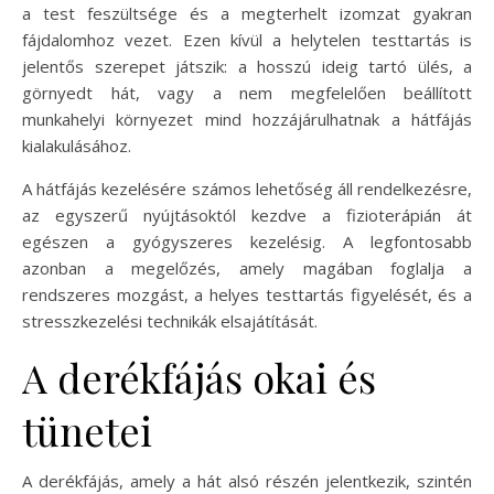
a test feszültsége és a megterhelt izomzat gyakran
fájdalomhoz vezet. Ezen kívül a helytelen testtartás is
jelentős szerepet játszik: a hosszú ideig tartó ülés, a
görnyedt hát, vagy a nem megfelelően beállított
munkahelyi környezet mind hozzájárulhatnak a hátfájás
kialakulásához.
A hátfájás kezelésére számos lehetőség áll rendelkezésre,
az egyszerű nyújtásoktól kezdve a fizioterápián át
egészen a gyógyszeres kezelésig. A legfontosabb
azonban a megelőzés, amely magában foglalja a
rendszeres mozgást, a helyes testtartás figyelését, és a
stresszkezelési technikák elsajátítását.
A derékfájás okai és
tünetei
A derékfájás, amely a hát alsó részén jelentkezik, szintén