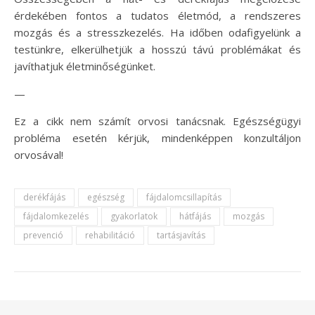
érdekében fontos a tudatos életmód, a rendszeres
mozgás és a stresszkezelés. Ha időben odafigyelünk a
testünkre, elkerülhetjük a hosszú távú problémákat és
javíthatjuk életminőségünket.
—
Ez a cikk nem számít orvosi tanácsnak. Egészségügyi
probléma esetén kérjük, mindenképpen konzultáljon
orvosával!
derékfájás
egészség
fájdalomcsillapítás
fájdalomkezelés
gyakorlatok
hátfájás
mozgás
prevenció
rehabilitáció
tartásjavítás