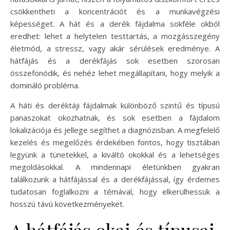
csökkentheti a koncentrációt és a munkavégzési
képességet. A hát és a derék fájdalma sokféle okból
eredhet: lehet a helytelen testtartás, a mozgásszegény
életmód, a stressz, vagy akár sérülések eredménye. A
hátfájás és a derékfájás sok esetben szorosan
összefonódik, és nehéz lehet megállapítani, hogy melyik a
domináló probléma.
A háti és deréktáji fájdalmak különböző szintű és típusú
panaszokat okozhatnak, és sok esetben a fájdalom
lokalizációja és jellege segíthet a diagnózisban. A megfelelő
kezelés és megelőzés érdekében fontos, hogy tisztában
legyünk a tünetekkel, a kiváltó okokkal és a lehetséges
megoldásokkal. A mindennapi életünkben gyakran
találkozunk a hátfájással és a derékfájással, így érdemes
tudatosan foglalkozni a témával, hogy elkerülhessük a
hosszú távú következményeket.
A hátfájás okai és típusai