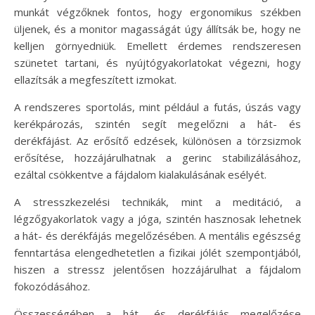
munkát végzőknek fontos, hogy ergonomikus székben
üljenek, és a monitor magasságát úgy állítsák be, hogy ne
kelljen görnyedniük. Emellett érdemes rendszeresen
szünetet tartani, és nyújtógyakorlatokat végezni, hogy
ellazítsák a megfeszített izmokat.
A rendszeres sportolás, mint például a futás, úszás vagy
kerékpározás, szintén segít megelőzni a hát- és
derékfájást. Az erősítő edzések, különösen a törzsizmok
erősítése, hozzájárulhatnak a gerinc stabilizálásához,
ezáltal csökkentve a fájdalom kialakulásának esélyét.
A stresszkezelési technikák, mint a meditáció, a
légzőgyakorlatok vagy a jóga, szintén hasznosak lehetnek
a hát- és derékfájás megelőzésében. A mentális egészség
fenntartása elengedhetetlen a fizikai jólét szempontjából,
hiszen a stressz jelentősen hozzájárulhat a fájdalom
fokozódásához.
Összességében a hát- és derékfájás megelőzése