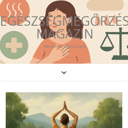
EGÉSZSÉGMEGŐRZÉ
MAGAZIN
Mindent az egészségről