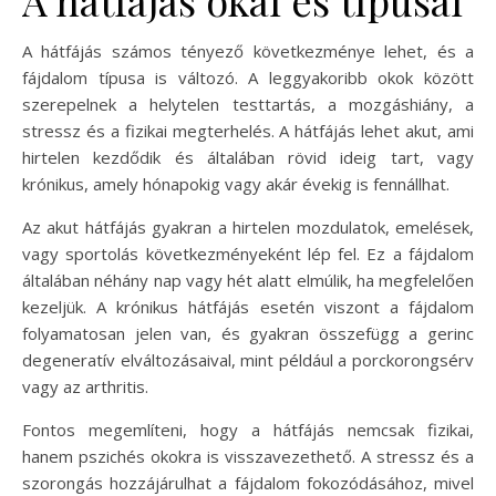
A hátfájás számos tényező következménye lehet, és a
fájdalom típusa is változó. A leggyakoribb okok között
szerepelnek a helytelen testtartás, a mozgáshiány, a
stressz és a fizikai megterhelés. A hátfájás lehet akut, ami
hirtelen kezdődik és általában rövid ideig tart, vagy
krónikus, amely hónapokig vagy akár évekig is fennállhat.
Az akut hátfájás gyakran a hirtelen mozdulatok, emelések,
vagy sportolás következményeként lép fel. Ez a fájdalom
általában néhány nap vagy hét alatt elmúlik, ha megfelelően
kezeljük. A krónikus hátfájás esetén viszont a fájdalom
folyamatosan jelen van, és gyakran összefügg a gerinc
degeneratív elváltozásaival, mint például a porckorongsérv
vagy az arthritis.
Fontos megemlíteni, hogy a hátfájás nemcsak fizikai,
hanem pszichés okokra is visszavezethető. A stressz és a
szorongás hozzájárulhat a fájdalom fokozódásához, mivel