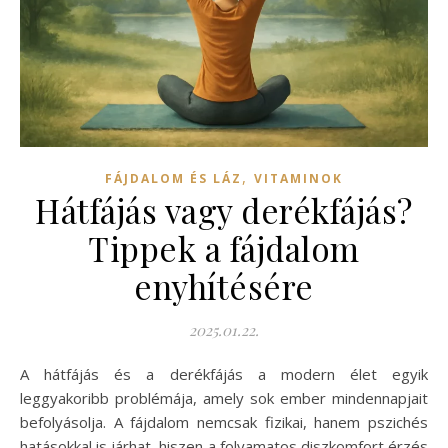
,
FÁJDALOM ÉS LÁZ
VITAMINOK
Hátfájás vagy derékfájás?
Tippek a fájdalom
enyhítésére
2025.01.22.
A hátfájás és a derékfájás a modern élet egyik
leggyakoribb problémája, amely sok ember mindennapjait
befolyásolja. A fájdalom nemcsak fizikai, hanem pszichés
hatásokkal is járhat, hiszen a folyamatos diszkomfort érzés