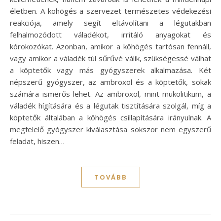
életben. A köhögés a szervezet természetes védekezési
reakciója, amely segít eltávolítani a légutakban
felhalmozódott váladékot, irritáló anyagokat és
kórokozókat. Azonban, amikor a köhögés tartósan fennáll,
vagy amikor a váladék túl sűrűvé válik, szükségessé válhat
a köptetők vagy más gyógyszerek alkalmazása. Két
népszerű gyógyszer, az ambroxol és a köptetők, sokak
számára ismerős lehet. Az ambroxol, mint mukolitikum, a
váladék hígítására és a légutak tisztítására szolgál, míg a
köptetők általában a köhögés csillapítására irányulnak. A
megfelelő gyógyszer kiválasztása sokszor nem egyszerű
feladat, hiszen…
TOVÁBB