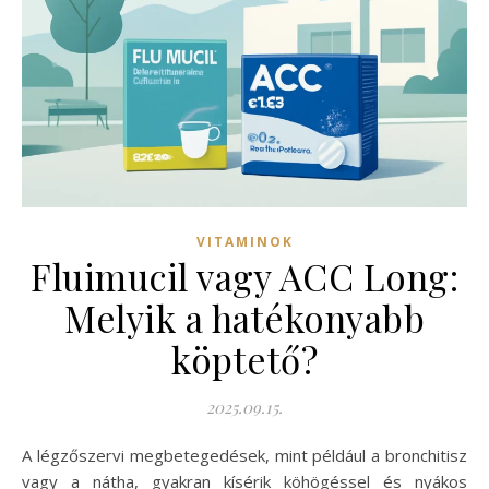
VITAMINOK
Fluimucil vagy ACC Long:
Melyik a hatékonyabb
köptető?
2025.09.15.
A légzőszervi megbetegedések, mint például a bronchitisz
vagy a nátha, gyakran kísérik köhögéssel és nyákos