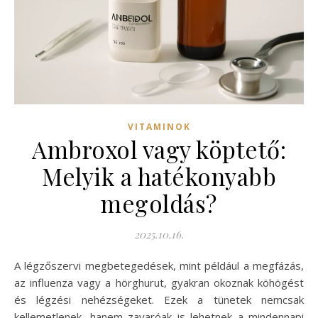
VITAMINOK
Ambroxol vagy köptető:
Melyik a hatékonyabb
megoldás?
2025.10.16.
A légzőszervi megbetegedések, mint például a megfázás,
az influenza vagy a hörghurut, gyakran okoznak köhögést
és légzési nehézségeket. Ezek a tünetek nemcsak
kellemetlenek, hanem zavaróak is lehetnek a mindennapi