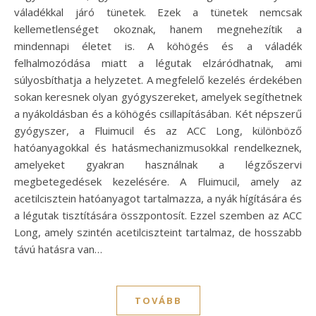
váladékkal járó tünetek. Ezek a tünetek nemcsak
kellemetlenséget okoznak, hanem megnehezítik a
mindennapi életet is. A köhögés és a váladék
felhalmozódása miatt a légutak elzáródhatnak, ami
súlyosbíthatja a helyzetet. A megfelelő kezelés érdekében
sokan keresnek olyan gyógyszereket, amelyek segíthetnek
a nyákoldásban és a köhögés csillapításában. Két népszerű
gyógyszer, a Fluimucil és az ACC Long, különböző
hatóanyagokkal és hatásmechanizmusokkal rendelkeznek,
amelyeket gyakran használnak a légzőszervi
megbetegedések kezelésére. A Fluimucil, amely az
acetilcisztein hatóanyagot tartalmazza, a nyák hígítására és
a légutak tisztítására összpontosít. Ezzel szemben az ACC
Long, amely szintén acetilciszteint tartalmaz, de hosszabb
távú hatásra van…
TOVÁBB