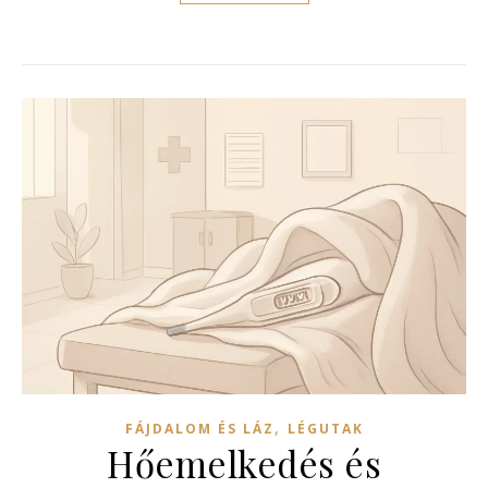
,
FÁJDALOM ÉS LÁZ
LÉGUTAK
Hőemelkedés és