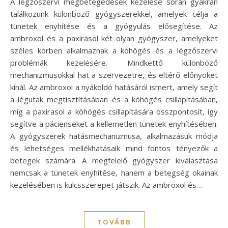
A légzőszervi megbetegedések kezelése során gyakran
találkozunk különböző gyógyszerekkel, amelyek célja a
tünetek enyhítése és a gyógyulás elősegítése. Az
ambroxol és a paxirasol két olyan gyógyszer, amelyeket
széles körben alkalmaznak a köhögés és a légzőszervi
problémák kezelésére. Mindkettő különböző
mechanizmusokkal hat a szervezetre, és eltérő előnyöket
kínál. Az ambroxol a nyákoldó hatásáról ismert, amely segít
a légutak megtisztításában és a köhögés csillapításában,
míg a paxirasol a köhögés csillapítására összpontosít, így
segítve a pácienseket a kellemetlen tünetek enyhítésében.
A gyógyszerek hatásmechanizmusa, alkalmazásuk módja
és lehetséges mellékhatásaik mind fontos tényezők a
betegek számára. A megfelelő gyógyszer kiválasztása
nemcsak a tünetek enyhítése, hanem a betegség okainak
kezelésében is kulcsszerepet játszik. Az ambroxol és…
TOVÁBB