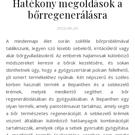
Hatékony megoldások a
bőrregenerálásra
2025.06.20.
A mindennapi élet során sokféle bőrproblémával
találkozunk, legyen szó kisebb sebekről, irritációkról vagy
akár bőrgyulladásokról. Az emberek hajlamosak különböző
módszereket keresni a bőrük kezelésére, és sokan
dönthetnek úgy, hogy a gyógyszertárak polcain fellelhető,
jól ismert termékekhez nyúlnak. Két népszerű és széles
körben használt termék a Bepanthen és a sebkezelő
krémek, melyek mindkettő segíthet a bőr
regenerálódásában és gyógyulásában. A Bepanthen egy
olyan termék, amely pantoténsavat tartalmaz, amely segíti
a bőr természetes regenerációját. A sebkezelő krémek
viszont általában különböző hatóanyagok kombinációját
tartalmazzák, amelyek célja a sebek gyorsabb gyógyítása.
A megfelelő termék kiválasztása azonban nem mindig