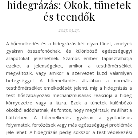
hidegrázás: Okok, tünetek
és teendők
2025.05.23.
A hőemelkedés és a hidegrázás két olyan tünet, amelyek
gyakran összefonódnak, és különböző egészségügyi
állapotokat jelezhetnek. Számos ember tapasztalhatja
ezeket a jelenségeket, amikor a testhőmérséklet
megváltozik, vagy amikor a szervezet küzd valamilyen
betegséggel. A hőemelkedés általában a normális
testhőmérséklet emelkedését jelenti, míg a hidegrázás a
test hőszabályozási mechanizmusának reakciója a hideg
környezetre vagy a lázra. Ezek a tünetek különböző
okokból adódhatnak, és fontos, hogy megértsük, mi állhat a
háttérben. A hőemelkedés gyakran a gyulladásos
folyamatok, fertőzések vagy más egészségügyi problémák
jele lehet. A hidegrázás pedig sokszor a test védekezési