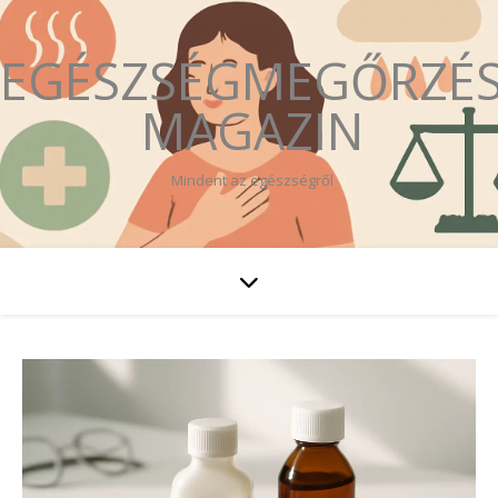
EGÉSZSÉGMEGŐRZÉ
MAGAZIN
Mindent az egészségről