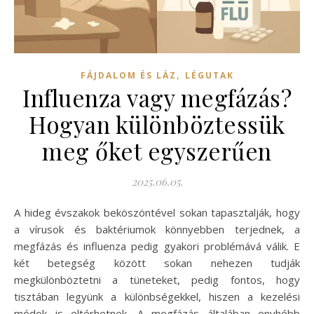
,
FÁJDALOM ÉS LÁZ
LÉGUTAK
Influenza vagy megfázás?
Hogyan különböztessük
meg őket egyszerűen
2025.06.05.
A hideg évszakok beköszöntével sokan tapasztalják, hogy
a vírusok és baktériumok könnyebben terjednek, a
megfázás és influenza pedig gyakori problémává válik. E
két betegség között sokan nehezen tudják
megkülönböztetni a tüneteket, pedig fontos, hogy
tisztában legyünk a különbségekkel, hiszen a kezelési
módok is eltérhetnek. A megfázás általában enyhébb