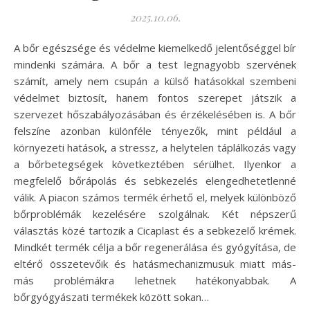
2025.10.06.
A bőr egészsége és védelme kiemelkedő jelentőséggel bír
mindenki számára. A bőr a test legnagyobb szervének
számít, amely nem csupán a külső hatásokkal szembeni
védelmet biztosít, hanem fontos szerepet játszik a
szervezet hőszabályozásában és érzékelésében is. A bőr
felszíne azonban különféle tényezők, mint például a
környezeti hatások, a stressz, a helytelen táplálkozás vagy
a bőrbetegségek következtében sérülhet. Ilyenkor a
megfelelő bőrápolás és sebkezelés elengedhetetlenné
válik. A piacon számos termék érhető el, melyek különböző
bőrproblémák kezelésére szolgálnak. Két népszerű
választás közé tartozik a Cicaplast és a sebkezelő krémek.
Mindkét termék célja a bőr regenerálása és gyógyítása, de
eltérő összetevőik és hatásmechanizmusuk miatt más-
más problémákra lehetnek hatékonyabbak. A
bőrgyógyászati termékek között sokan…