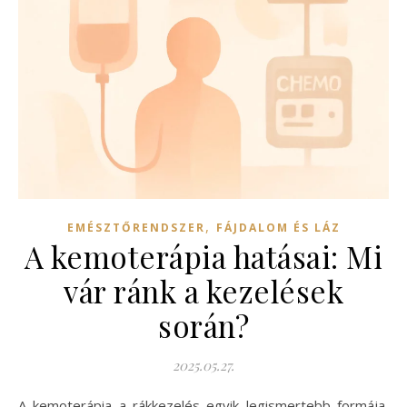
,
EMÉSZTŐRENDSZER
FÁJDALOM ÉS LÁZ
A kemoterápia hatásai: Mi
vár ránk a kezelések
során?
2025.05.27.
A kemoterápia a rákkezelés egyik legismertebb formája,