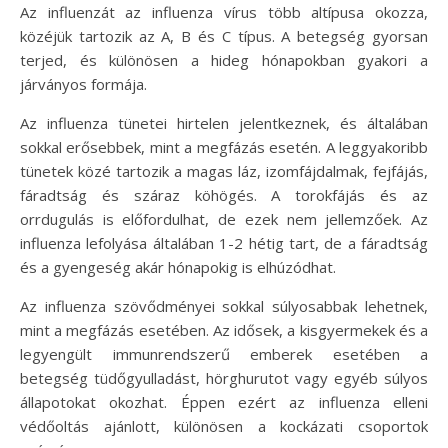
Az influenzát az influenza vírus több altípusa okozza,
közéjük tartozik az A, B és C típus. A betegség gyorsan
terjed, és különösen a hideg hónapokban gyakori a
járványos formája.
Az influenza tünetei hirtelen jelentkeznek, és általában
sokkal erősebbek, mint a megfázás esetén. A leggyakoribb
tünetek közé tartozik a magas láz, izomfájdalmak, fejfájás,
fáradtság és száraz köhögés. A torokfájás és az
orrdugulás is előfordulhat, de ezek nem jellemzőek. Az
influenza lefolyása általában 1-2 hétig tart, de a fáradtság
és a gyengeség akár hónapokig is elhúzódhat.
Az influenza szövődményei sokkal súlyosabbak lehetnek,
mint a megfázás esetében. Az idősek, a kisgyermekek és a
legyengült immunrendszerű emberek esetében a
betegség tüdőgyulladást, hörghurutot vagy egyéb súlyos
állapotokat okozhat. Éppen ezért az influenza elleni
védőoltás ajánlott, különösen a kockázati csoportok