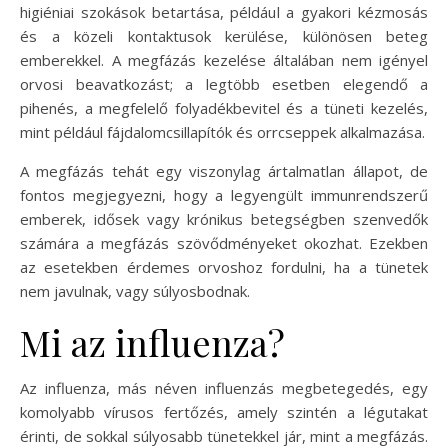
higiéniai szokások betartása, például a gyakori kézmosás
és a közeli kontaktusok kerülése, különösen beteg
emberekkel. A megfázás kezelése általában nem igényel
orvosi beavatkozást; a legtöbb esetben elegendő a
pihenés, a megfelelő folyadékbevitel és a tüneti kezelés,
mint például fájdalomcsillapítók és orrcseppek alkalmazása.
A megfázás tehát egy viszonylag ártalmatlan állapot, de
fontos megjegyezni, hogy a legyengült immunrendszerű
emberek, idősek vagy krónikus betegségben szenvedők
számára a megfázás szövődményeket okozhat. Ezekben
az esetekben érdemes orvoshoz fordulni, ha a tünetek
nem javulnak, vagy súlyosbodnak.
Mi az influenza?
Az influenza, más néven influenzás megbetegedés, egy
komolyabb vírusos fertőzés, amely szintén a légutakat
érinti, de sokkal súlyosabb tünetekkel jár, mint a megfázás.