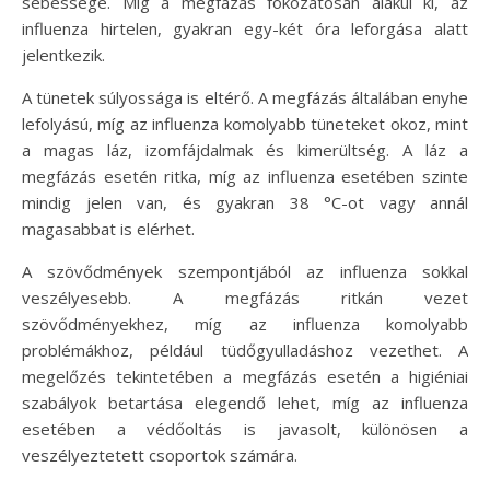
sebessége. Míg a megfázás fokozatosan alakul ki, az
influenza hirtelen, gyakran egy-két óra leforgása alatt
jelentkezik.
A tünetek súlyossága is eltérő. A megfázás általában enyhe
lefolyású, míg az influenza komolyabb tüneteket okoz, mint
a magas láz, izomfájdalmak és kimerültség. A láz a
megfázás esetén ritka, míg az influenza esetében szinte
mindig jelen van, és gyakran 38 °C-ot vagy annál
magasabbat is elérhet.
A szövődmények szempontjából az influenza sokkal
veszélyesebb. A megfázás ritkán vezet
szövődményekhez, míg az influenza komolyabb
problémákhoz, például tüdőgyulladáshoz vezethet. A
megelőzés tekintetében a megfázás esetén a higiéniai
szabályok betartása elegendő lehet, míg az influenza
esetében a védőoltás is javasolt, különösen a
veszélyeztetett csoportok számára.