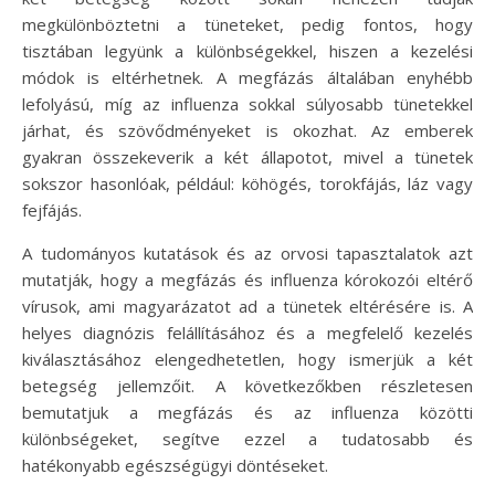
megkülönböztetni a tüneteket, pedig fontos, hogy
tisztában legyünk a különbségekkel, hiszen a kezelési
módok is eltérhetnek. A megfázás általában enyhébb
lefolyású, míg az influenza sokkal súlyosabb tünetekkel
járhat, és szövődményeket is okozhat. Az emberek
gyakran összekeverik a két állapotot, mivel a tünetek
sokszor hasonlóak, például: köhögés, torokfájás, láz vagy
fejfájás.
A tudományos kutatások és az orvosi tapasztalatok azt
mutatják, hogy a megfázás és influenza kórokozói eltérő
vírusok, ami magyarázatot ad a tünetek eltérésére is. A
helyes diagnózis felállításához és a megfelelő kezelés
kiválasztásához elengedhetetlen, hogy ismerjük a két
betegség jellemzőit. A következőkben részletesen
bemutatjuk a megfázás és az influenza közötti
különbségeket, segítve ezzel a tudatosabb és
hatékonyabb egészségügyi döntéseket.