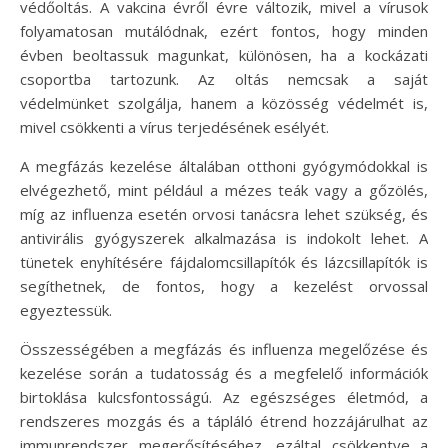
védőoltás. A vakcina évről évre változik, mivel a vírusok
folyamatosan mutálódnak, ezért fontos, hogy minden
évben beoltassuk magunkat, különösen, ha a kockázati
csoportba tartozunk. Az oltás nemcsak a saját
védelmünket szolgálja, hanem a közösség védelmét is,
mivel csökkenti a vírus terjedésének esélyét.
A megfázás kezelése általában otthoni gyógymódokkal is
elvégezhető, mint például a mézes teák vagy a gőzölés,
míg az influenza esetén orvosi tanácsra lehet szükség, és
antivirális gyógyszerek alkalmazása is indokolt lehet. A
tünetek enyhítésére fájdalomcsillapítók és lázcsillapítók is
segíthetnek, de fontos, hogy a kezelést orvossal
egyeztessük.
Összességében a megfázás és influenza megelőzése és
kezelése során a tudatosság és a megfelelő információk
birtoklása kulcsfontosságú. Az egészséges életmód, a
rendszeres mozgás és a tápláló étrend hozzájárulhat az
immunrendszer megerősítéséhez, ezáltal csökkentve a