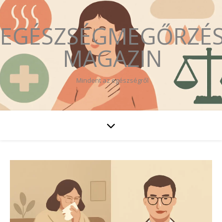
EGÉSZSÉGMEGŐRZÉ
MAGAZIN
Mindent az egészségről