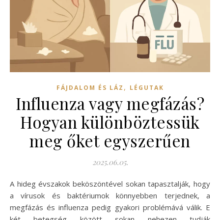
,
FÁJDALOM ÉS LÁZ
LÉGUTAK
Influenza vagy megfázás?
Hogyan különböztessük
meg őket egyszerűen
2025.06.05.
A hideg évszakok beköszöntével sokan tapasztalják, hogy
a vírusok és baktériumok könnyebben terjednek, a
megfázás és influenza pedig gyakori problémává válik. E
két betegség között sokan nehezen tudják