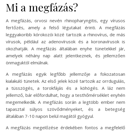
Mi a megfázás?
A megfázás, orvosi nevén rhinopharyngitis, egy vírusos
fertőzés, amely a felső légutakat érinti. A megfázás
leggyakoribb kórokozói közé tartozik a rhinovírus, de más
vírusok, például az adenovírusok és a koronavírusok is
okozhatják. A megfázás általában enyhe tünetekkel jár,
amelyek néhány nap alatt jelentkeznek, és jellemzően
önmaguktól elmúlnak.
A megfázás egyik legfőbb jellemzője a fokozatosan
kialakuló tünetek. Az első jelek közé tartozik az orrdugulás,
a tüsszögés, a torokfájás és a köhögés. A láz nem
jellemző, bár előfordulhat, hogy a testhőmérséklet enyhén
megemelkedik. A megfázás során a legtöbb ember nem
tapasztal súlyos szövődményeket, és a betegség
általában 7-10 napon belül magától gyógyul.
A megfázás megelőzése érdekében fontos a megfelelő