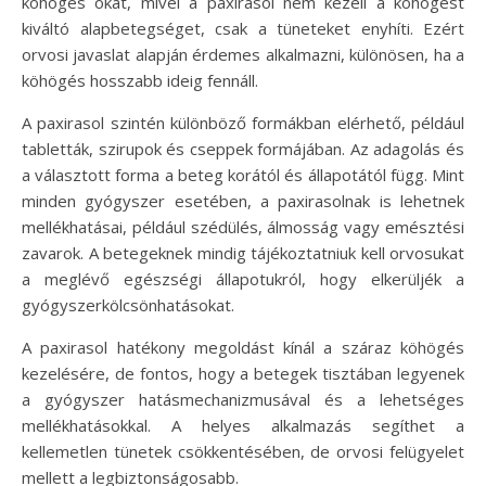
köhögés okát, mivel a paxirasol nem kezeli a köhögést
kiváltó alapbetegséget, csak a tüneteket enyhíti. Ezért
orvosi javaslat alapján érdemes alkalmazni, különösen, ha a
köhögés hosszabb ideig fennáll.
A paxirasol szintén különböző formákban elérhető, például
tabletták, szirupok és cseppek formájában. Az adagolás és
a választott forma a beteg korától és állapotától függ. Mint
minden gyógyszer esetében, a paxirasolnak is lehetnek
mellékhatásai, például szédülés, álmosság vagy emésztési
zavarok. A betegeknek mindig tájékoztatniuk kell orvosukat
a meglévő egészségi állapotukról, hogy elkerüljék a
gyógyszerkölcsönhatásokat.
A paxirasol hatékony megoldást kínál a száraz köhögés
kezelésére, de fontos, hogy a betegek tisztában legyenek
a gyógyszer hatásmechanizmusával és a lehetséges
mellékhatásokkal. A helyes alkalmazás segíthet a
kellemetlen tünetek csökkentésében, de orvosi felügyelet
mellett a legbiztonságosabb.