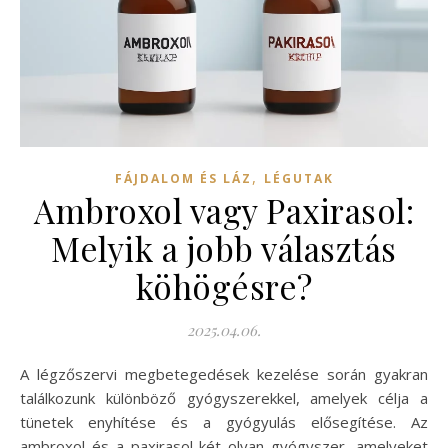
,
FÁJDALOM ÉS LÁZ
LÉGUTAK
Ambroxol vagy Paxirasol:
Melyik a jobb választás
köhögésre?
2025.04.06.
A légzőszervi megbetegedések kezelése során gyakran
találkozunk különböző gyógyszerekkel, amelyek célja a
tünetek enyhítése és a gyógyulás elősegítése. Az
ambroxol és a paxirasol két olyan gyógyszer, amelyeket