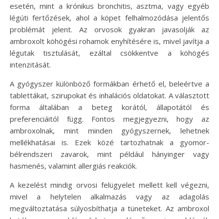
esetén, mint a krónikus bronchitis, asztma, vagy egyéb
légúti fertőzések, ahol a köpet felhalmozódása jelentős
problémát jelent. Az orvosok gyakran javasolják az
ambroxolt köhögési rohamok enyhítésére is, mivel javítja a
légutak tisztulását, ezáltal csökkentve a köhögés
intenzitását.
A gyógyszer különböző formákban érhető el, beleértve a
tablettákat, szirupokat és inhalációs oldatokat. A választott
forma általában a beteg korától, állapotától és
preferenciáitól függ. Fontos megjegyezni, hogy az
ambroxolnak, mint minden gyógyszernek, lehetnek
mellékhatásai is. Ezek közé tartozhatnak a gyomor-
bélrendszeri zavarok, mint például hányinger vagy
hasmenés, valamint allergiás reakciók.
A kezelést mindig orvosi felügyelet mellett kell végezni,
mivel a helytelen alkalmazás vagy az adagolás
megváltoztatása súlyosbíthatja a tüneteket. Az ambroxol