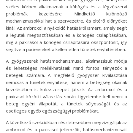
széles körben alkalmaznak a köhögés és a légzőszervi
problémák kezelésére. Mindkettő különböző
mechanizmusokkal hat a szervezetre, és eltérő előnyöket
kínál. Az ambroxol a nyákoldó hatásáról ismert, amely segít
a légutak megtisztításában és a köhögés csillapításában,
míg a paxirasol a köhögés csillapítására összpontosít, így
segítve a pácienseket a kellemetlen tünetek enyhítésében.
A gyógyszerek hatásmechanizmusa, alkalmazásuk módja
és lehetséges mellékhatásaik mind fontos tényezők a
betegek számára. A megfelelő gyógyszer kiválasztása
nemcsak a tünetek enyhítése, hanem a betegség okainak
kezelésében is kulcsszerepet játszik. Az ambroxol és a
paxirasol közötti választás során figyelembe kell venni a
beteg egyéni állapotát, a tünetek súlyosságát és az
esetleges egyéb egészségügyi problémákat.
A következő szekciókban részletesebben megvizsgáljuk az
ambroxol és a paxirasol jellemzőit, hatásmechanizmusait