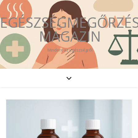
EGÉSZSÉGMEGŐRZÉ
MAGAZIN
Mindent az egészségről