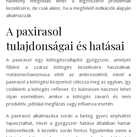
hatékony megoldás lehet a légzőszervi problémák
kezelésére, de csak akkor, ha a megfelelő indikációk alapján
alkalmazzák.
A paxirasol
tulajdonságai és hatásai
A paxirasol egy köhögéscsillapító gyógyszer, amelyet
főként a száraz köhögés kezelésére használnak.
Hatásmechanizmusa eltér az ambroxolétól, mivel a
paxirasol a köhögési központot célozza meg az agyban, így
csökkenti a köhögés reflexet. Ez különösen hasznos lehet
olyan esetekben, amikor a köhögés zavaró és nem
produktív, például megfázás vagy influenza esetén.
A paxirasol alkalmazása során a beteg gyors enyhülést
tapasztalhat, mivel a gyógyszer hatása általában hamar
bekövetkezik. A kezelés során fontos figyelembe venni a