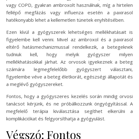
vagy COPD, gyakran ambroxolt használnak, míg a hirtelen
fellépő megfázás vagy influenza esetén a paxirasol
hatékonyabb lehet a kellemetlen tünetek enyhítésében.
Ezen kívül a gyógyszerek lehetséges mellékhatásait is
figyelembe kell venni. Mivel az ambroxol és a paxirasol
eltérő hatásmechanizmussal rendelkezik, a betegeknek
tudniuk kell, hogy melyik gyógyszer milyen
mellékhatásokkal járhat. Az orvosok igyekeznek a beteg
számára legmegfelelőbb gyógyszert választani,
figyelembe véve a beteg életkorát, egészségi állapotát és
a meglévő gyógyszereket.
Fontos, hogy a gyógyszeres kezelés során mindig orvosi
tanácsot kérjünk, és ne próbálkozzunk öngyógyítással. A
megfelelő terápia kiválasztása segíthet elkerülni a
komplikációkat és felgyorsíthatja a gyógyulást.
Végszó: Fontos