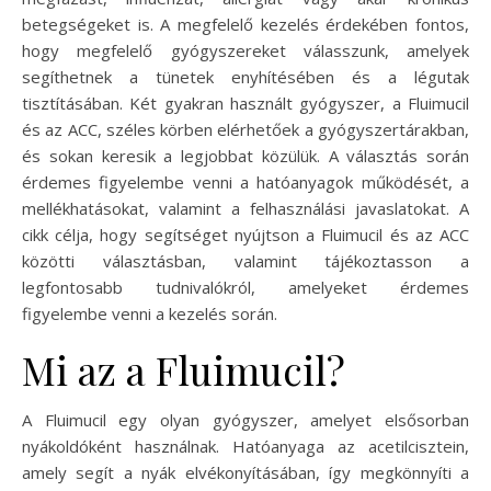
betegségeket is. A megfelelő kezelés érdekében fontos,
hogy megfelelő gyógyszereket válasszunk, amelyek
segíthetnek a tünetek enyhítésében és a légutak
tisztításában. Két gyakran használt gyógyszer, a Fluimucil
és az ACC, széles körben elérhetőek a gyógyszertárakban,
és sokan keresik a legjobbat közülük. A választás során
érdemes figyelembe venni a hatóanyagok működését, a
mellékhatásokat, valamint a felhasználási javaslatokat. A
cikk célja, hogy segítséget nyújtson a Fluimucil és az ACC
közötti választásban, valamint tájékoztasson a
legfontosabb tudnivalókról, amelyeket érdemes
figyelembe venni a kezelés során.
Mi az a Fluimucil?
A Fluimucil egy olyan gyógyszer, amelyet elsősorban
nyákoldóként használnak. Hatóanyaga az acetilcisztein,
amely segít a nyák elvékonyításában, így megkönnyíti a