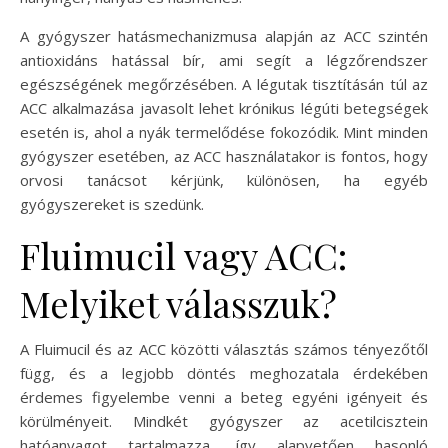
A gyógyszer hatásmechanizmusa alapján az ACC szintén
antioxidáns hatással bír, ami segít a légzőrendszer
egészségének megőrzésében. A légutak tisztításán túl az
ACC alkalmazása javasolt lehet krónikus légúti betegségek
esetén is, ahol a nyák termelődése fokozódik. Mint minden
gyógyszer esetében, az ACC használatakor is fontos, hogy
orvosi tanácsot kérjünk, különösen, ha egyéb
gyógyszereket is szedünk.
Fluimucil vagy ACC:
Melyiket válasszuk?
A Fluimucil és az ACC közötti választás számos tényezőtől
függ, és a legjobb döntés meghozatala érdekében
érdemes figyelembe venni a beteg egyéni igényeit és
körülményeit. Mindkét gyógyszer az acetilcisztein
hatóanyagot tartalmazza, így alapvetően hasonló