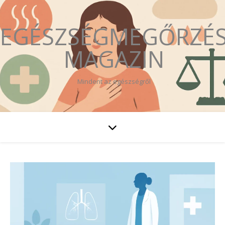
EGÉSZSÉGMEGŐRZÉ
MAGAZIN
Mindent az egészségről