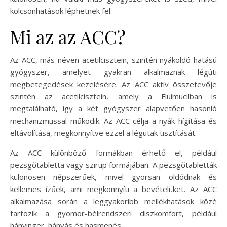
kölcsönhatások léphetnek fel.
Mi az az ACC?
Az ACC, más néven acetilcisztein, szintén nyákoldó hatású
gyógyszer, amelyet gyakran alkalmaznak légúti
megbetegedések kezelésére. Az ACC aktív összetevője
szintén az acetilcisztein, amely a Fluimucilban is
megtalálható, így a két gyógyszer alapvetően hasonló
mechanizmussal működik. Az ACC célja a nyák hígítása és
eltávolítása, megkönnyítve ezzel a légutak tisztítását.
Az ACC különböző formákban érhető el, például
pezsgőtabletta vagy szirup formájában. A pezsgőtabletták
különösen népszerűek, mivel gyorsan oldódnak és
kellemes ízűek, ami megkönnyíti a bevételüket. Az ACC
alkalmazása során a leggyakoribb mellékhatások közé
tartozik a gyomor-bélrendszeri diszkomfort, például
hányinger, hányás és hasmenés.