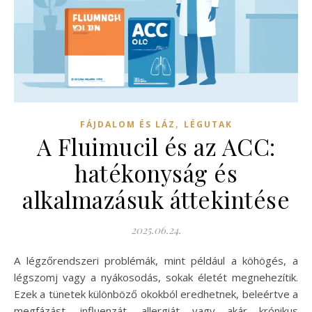
,
FÁJDALOM ÉS LÁZ
LÉGUTAK
A Fluimucil és az ACC:
hatékonyság és
alkalmazásuk áttekintése
2025.06.24.
A légzőrendszeri problémák, mint például a köhögés, a
légszomj vagy a nyákosodás, sokak életét megnehezítik.
Ezek a tünetek különböző okokból eredhetnek, beleértve a
megfázást, influenzát, allergiát vagy akár krónikus