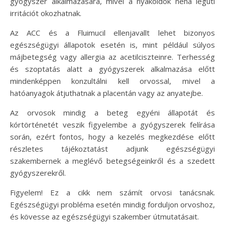
gyógyszer alkalmazására, mivel a nyákoldók néha légúti
irritációt okozhatnak.
Az ACC és a Fluimucil ellenjavallt lehet bizonyos
egészségügyi állapotok esetén is, mint például súlyos
májbetegség vagy allergia az acetilciszteinre. Terhesség
és szoptatás alatt a gyógyszerek alkalmazása előtt
mindenképpen konzultálni kell orvossal, mivel a
hatóanyagok átjuthatnak a placentán vagy az anyatejbe.
Az orvosok mindig a beteg egyéni állapotát és
kórtörténetét veszik figyelembe a gyógyszerek felírása
során, ezért fontos, hogy a kezelés megkezdése előtt
részletes tájékoztatást adjunk egészségügyi
szakembernek a meglévő betegségeinkről és a szedett
gyógyszerekről.
Figyelem! Ez a cikk nem számít orvosi tanácsnak.
Egészségügyi probléma esetén mindig forduljon orvoshoz,
és kövesse az egészségügyi szakember útmutatásait.