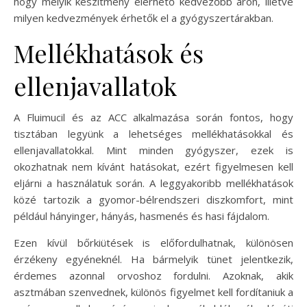
hogy melyik készítmény elérhető kedvezőbb áron, illetve
milyen kedvezmények érhetők el a gyógyszertárakban.
Mellékhatások és
ellenjavallatok
A Fluimucil és az ACC alkalmazása során fontos, hogy
tisztában legyünk a lehetséges mellékhatásokkal és
ellenjavallatokkal. Mint minden gyógyszer, ezek is
okozhatnak nem kívánt hatásokat, ezért figyelmesen kell
eljárni a használatuk során. A leggyakoribb mellékhatások
közé tartozik a gyomor-bélrendszeri diszkomfort, mint
például hányinger, hányás, hasmenés és hasi fájdalom.
Ezen kívül bőrkiütések is előfordulhatnak, különösen
érzékeny egyéneknél. Ha bármelyik tünet jelentkezik,
érdemes azonnal orvoshoz fordulni. Azoknak, akik
asztmában szenvednek, különös figyelmet kell fordítaniuk a