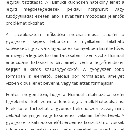
légutak tisztítását. A Fluimucil különösen hatékony lehet a
légúti megbetegedések, például hörghurut vagy
tüdőgyulladás esetén, ahol a nyák felhalmozódása jelentős
problémát okozhat.
Az acetilcisztein működési mechanizmusa alapján a
gyógyszer képes lebontani a nyálkában található
kötéseket, így az válik hígabbá és könnyebben kiüríthetővé,
ami segít a légutak tisztán tartásában. Ezen kívül a Fluimucil
antioxidáns hatással is bír, amely védi a légzőrendszer
sejtjeit a káros szabadgyököktől. A gyógyszer több
formában is elérhető, például por formájában, amelyet
vízben oldva lehet bevenni, vagy tabletták formájában.
Fontos megemlíteni, hogy a Fluimucil alkalmazása során
figyelembe kell venni a lehetséges mellékhatásokat is.
Ezek közé tartozhat a gyomor-bélrendszeri zavar, mint
például hányinger vagy hasmenés, valamint bőrkiütések. A
gyógyszer alkalmazása előtt érdemes konzultálni orvossal,
különösen, ha valaki más gyógyszereket is szed, mivel