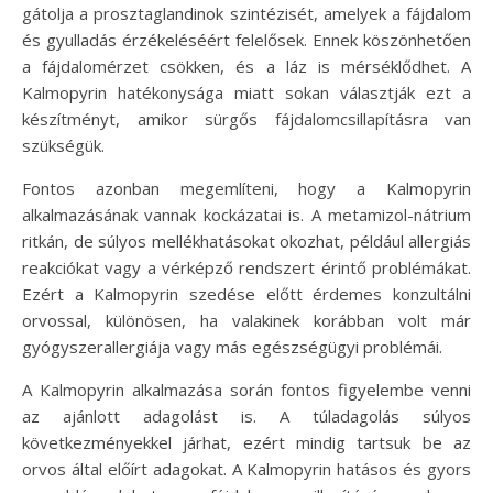
gátolja a prosztaglandinok szintézisét, amelyek a fájdalom
és gyulladás érzékeléséért felelősek. Ennek köszönhetően
a fájdalomérzet csökken, és a láz is mérséklődhet. A
Kalmopyrin hatékonysága miatt sokan választják ezt a
készítményt, amikor sürgős fájdalomcsillapításra van
szükségük.
Fontos azonban megemlíteni, hogy a Kalmopyrin
alkalmazásának vannak kockázatai is. A metamizol-nátrium
ritkán, de súlyos mellékhatásokat okozhat, például allergiás
reakciókat vagy a vérképző rendszert érintő problémákat.
Ezért a Kalmopyrin szedése előtt érdemes konzultálni
orvossal, különösen, ha valakinek korábban volt már
gyógyszerallergiája vagy más egészségügyi problémái.
A Kalmopyrin alkalmazása során fontos figyelembe venni
az ajánlott adagolást is. A túladagolás súlyos
következményekkel járhat, ezért mindig tartsuk be az
orvos által előírt adagokat. A Kalmopyrin hatásos és gyors