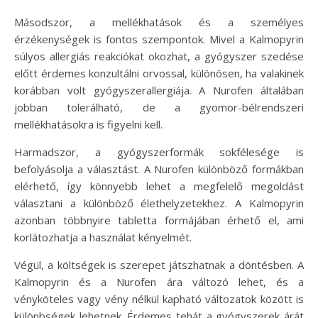
Másodszor, a mellékhatások és a személyes
érzékenységek is fontos szempontok. Mivel a Kalmopyrin
súlyos allergiás reakciókat okozhat, a gyógyszer szedése
előtt érdemes konzultálni orvossal, különösen, ha valakinek
korábban volt gyógyszerallergiája. A Nurofen általában
jobban tolerálható, de a gyomor-bélrendszeri
mellékhatásokra is figyelni kell.
Harmadszor, a gyógyszerformák sokfélesége is
befolyásolja a választást. A Nurofen különböző formákban
elérhető, így könnyebb lehet a megfelelő megoldást
választani a különböző élethelyzetekhez. A Kalmopyrin
azonban többnyire tabletta formájában érhető el, ami
korlátozhatja a használat kényelmét.
Végül, a költségek is szerepet játszhatnak a döntésben. A
Kalmopyrin és a Nurofen ára változó lehet, és a
vényköteles vagy vény nélkül kapható változatok között is
különbségek lehetnek. Érdemes tehát a gyógyszerek árát