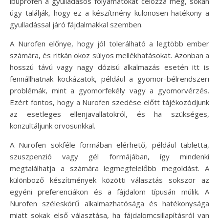
ibuprofén a gyulladásos folyamatokat célozza meg, sokan
úgy találják, hogy ez a készítmény különösen hatékony a
gyulladással járó fájdalmakkal szemben.
A Nurofen előnye, hogy jól tolerálható a legtöbb ember
számára, és ritkán okoz súlyos mellékhatásokat. Azonban a
hosszú távú vagy nagy dózisú alkalmazás esetén itt is
fennállhatnak kockázatok, például a gyomor-bélrendszeri
problémák, mint a gyomorfekély vagy a gyomorvérzés.
Ezért fontos, hogy a Nurofen szedése előtt tájékozódjunk
az esetleges ellenjavallatokról, és ha szükséges,
konzultáljunk orvosunkkal.
A Nurofen sokféle formában elérhető, például tabletta,
szuszpenzió vagy gél formájában, így mindenki
megtalálhatja a számára legmegfelelőbb megoldást. A
különböző készítmények közötti választás sokszor az
egyéni preferenciákon és a fájdalom típusán múlik. A
Nurofen széleskörű alkalmazhatósága és hatékonysága
miatt sokak első választása, ha fájdalomcsillapításról van