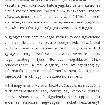
készítmények különböző hatóanyagokat tartalmaznak, és
eltérő mechanizmussal működnek. A gyógyszerek közötti
választás nemcsak a fájdalom vagy láz mértékétől, hanem
a személyes preferenciáktól, az egyéni érzékenységektől
és akár a meglévő egészségügyi állapotoktól is függhet.
A gyógyszerek hatékonysága mellett fontos figyelembe
venni a mellékhatásokat és a lehetséges kölcsönhatásokat
is. Az emberek sokszor nem is sejtik, hogy a választott
gyógyszer milyen hatással lehet a szervezetükre, vagy
hogy esetleg milyen alternatív megoldások állnak
rendelkezésre. A mai világban, ahol az egészségügyi
információk könnyen hozzáférhetők, nem árt alaposan
tájékozódni arról, hogy mit is szedünk, és miért.
A Kalmopyrin és a Nurofen közötti választás nem csupán a
fájdalomcsillapításról szól, hanem egy komplex döntés,
amely számos tényezőt figyelembe vesz. Éppen ezért
érdemes alaposan megvizsgálni mindkét készítményt,