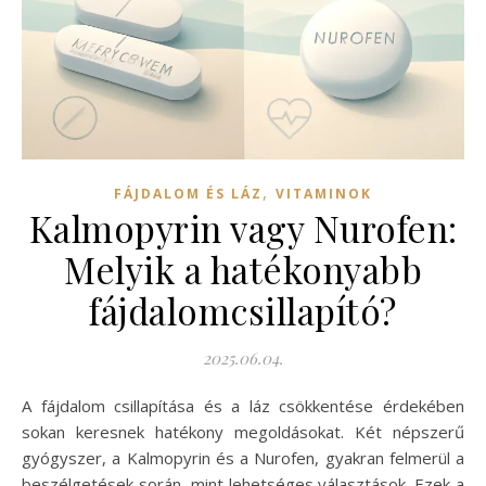
,
FÁJDALOM ÉS LÁZ
VITAMINOK
Kalmopyrin vagy Nurofen:
Melyik a hatékonyabb
fájdalomcsillapító?
2025.06.04.
A fájdalom csillapítása és a láz csökkentése érdekében
sokan keresnek hatékony megoldásokat. Két népszerű
gyógyszer, a Kalmopyrin és a Nurofen, gyakran felmerül a
beszélgetések során, mint lehetséges választások. Ezek a