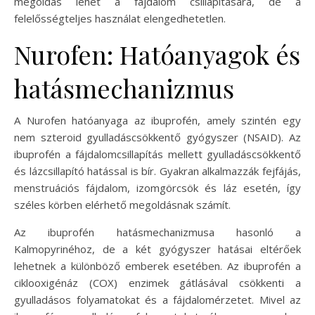
megoldás lehet a fájdalom csillapítására, de a
felelősségteljes használat elengedhetetlen.
Nurofen: Hatóanyagok és
hatásmechanizmus
A Nurofen hatóanyaga az ibuprofén, amely szintén egy
nem szteroid gyulladáscsökkentő gyógyszer (NSAID). Az
ibuprofén a fájdalomcsillapítás mellett gyulladáscsökkentő
és lázcsillapító hatással is bír. Gyakran alkalmazzák fejfájás,
menstruációs fájdalom, izomgörcsök és láz esetén, így
széles körben elérhető megoldásnak számít.
Az ibuprofén hatásmechanizmusa hasonló a
Kalmopyrinéhoz, de a két gyógyszer hatásai eltérőek
lehetnek a különböző emberek esetében. Az ibuprofén a
ciklooxigénáz (COX) enzimek gátlásával csökkenti a
gyulladásos folyamatokat és a fájdalomérzetet. Mivel az