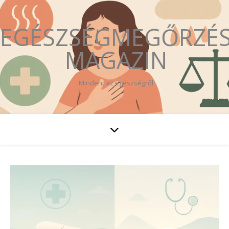
EGÉSZSÉGMEGŐRZÉ
MAGAZIN
Mindent az egészségről