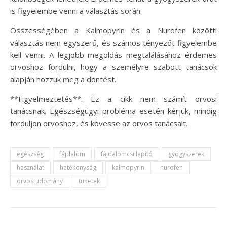
is figyelembe venni a választás során.
Összességében a Kalmopyrin és a Nurofen közötti
választás nem egyszerű, és számos tényezőt figyelembe
kell venni. A legjobb megoldás megtalálásához érdemes
orvoshoz fordulni, hogy a személyre szabott tanácsok
alapján hozzuk meg a döntést.
**Figyelmeztetés**: Ez a cikk nem számít orvosi
tanácsnak. Egészségügyi probléma esetén kérjük, mindig
forduljon orvoshoz, és kövesse az orvos tanácsait.
egészség
fájdalom
fájdalomcsillapító
gyógyszerek
használat
hatékonyság
kalmopyrin
nurofen
orvostudomány
tünetek