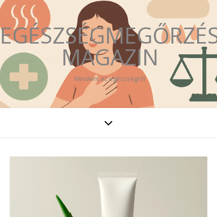
EGÉSZSÉGMEGŐRZÉ
MAGAZIN
Mindent az egészségről