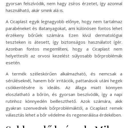
gyorsan felszívódik, nem hagy zsíros érzetet, így azonnal
használható, akár smink alá is.
A Cicaplast egyik legnagyobb előnye, hogy nem tartalmaz
parabéneket és illatanyagokat, ami különösen fontos lehet
érzékeny bőrűek számára. Ezen kívül dermatológiai
teszteken is átesett, így biztonságos használatot ígér.
Azonban fontos megemlíteni, hogy a Cicaplast nem
helyettesíti az orvosi kezelést súlyosabb bőrproblémák
esetén.
A termék széleskörűen alkalmazható, és nemcsak a
sérüléseknél, hanem bőr irritációk, pattanások utáni hegek
csökkentésére is ideális. Az állaga miatt könnyen
eloszlatható a bőrön, és gyorsan beszívódik, így a napi
rutinhoz könnyedén beilleszthető. Azok számára, akik
gyakran szenvednek bőrproblémáktól, a Cicaplast remek
választás lehet a bőr védelme és regenerálása érdekében.