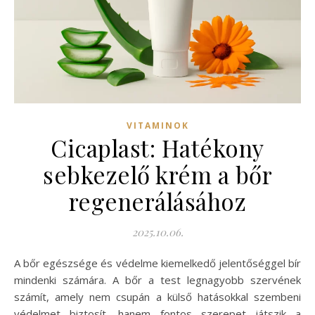
VITAMINOK
Cicaplast: Hatékony
sebkezelő krém a bőr
regenerálásához
2025.10.06.
A bőr egészsége és védelme kiemelkedő jelentőséggel bír
mindenki számára. A bőr a test legnagyobb szervének
számít, amely nem csupán a külső hatásokkal szembeni
védelmet biztosít, hanem fontos szerepet játszik a