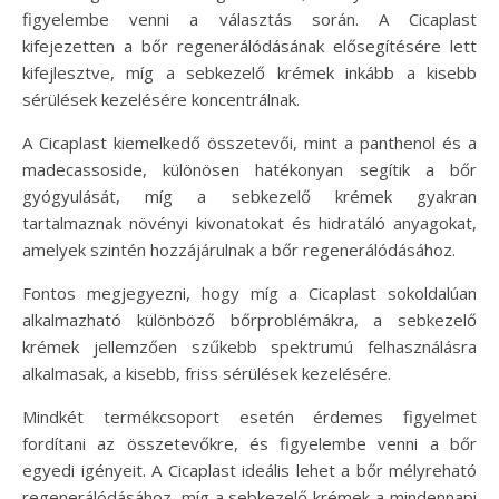
figyelembe venni a választás során. A Cicaplast
kifejezetten a bőr regenerálódásának elősegítésére lett
kifejlesztve, míg a sebkezelő krémek inkább a kisebb
sérülések kezelésére koncentrálnak.
A Cicaplast kiemelkedő összetevői, mint a panthenol és a
madecassoside, különösen hatékonyan segítik a bőr
gyógyulását, míg a sebkezelő krémek gyakran
tartalmaznak növényi kivonatokat és hidratáló anyagokat,
amelyek szintén hozzájárulnak a bőr regenerálódásához.
Fontos megjegyezni, hogy míg a Cicaplast sokoldalúan
alkalmazható különböző bőrproblémákra, a sebkezelő
krémek jellemzően szűkebb spektrumú felhasználásra
alkalmasak, a kisebb, friss sérülések kezelésére.
Mindkét termékcsoport esetén érdemes figyelmet
fordítani az összetevőkre, és figyelembe venni a bőr
egyedi igényeit. A Cicaplast ideális lehet a bőr mélyreható
regenerálódásához, míg a sebkezelő krémek a mindennapi