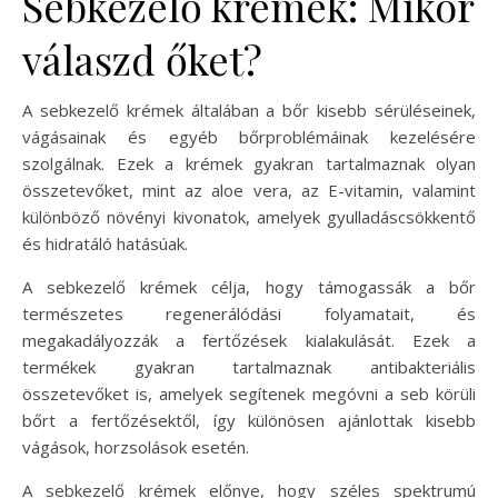
Sebkezelő krémek: Mikor
válaszd őket?
A sebkezelő krémek általában a bőr kisebb sérüléseinek,
vágásainak és egyéb bőrproblémáinak kezelésére
szolgálnak. Ezek a krémek gyakran tartalmaznak olyan
összetevőket, mint az aloe vera, az E-vitamin, valamint
különböző növényi kivonatok, amelyek gyulladáscsökkentő
és hidratáló hatásúak.
A sebkezelő krémek célja, hogy támogassák a bőr
természetes regenerálódási folyamatait, és
megakadályozzák a fertőzések kialakulását. Ezek a
termékek gyakran tartalmaznak antibakteriális
összetevőket is, amelyek segítenek megóvni a seb körüli
bőrt a fertőzésektől, így különösen ajánlottak kisebb
vágások, horzsolások esetén.
A sebkezelő krémek előnye, hogy széles spektrumú