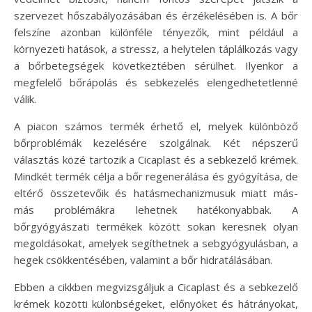
szervezet hőszabályozásában és érzékelésében is. A bőr
felszíne azonban különféle tényezők, mint például a
környezeti hatások, a stressz, a helytelen táplálkozás vagy
a bőrbetegségek következtében sérülhet. Ilyenkor a
megfelelő bőrápolás és sebkezelés elengedhetetlenné
válik.
A piacon számos termék érhető el, melyek különböző
bőrproblémák kezelésére szolgálnak. Két népszerű
választás közé tartozik a Cicaplast és a sebkezelő krémek.
Mindkét termék célja a bőr regenerálása és gyógyítása, de
eltérő összetevőik és hatásmechanizmusuk miatt más-
más problémákra lehetnek hatékonyabbak. A
bőrgyógyászati termékek között sokan keresnek olyan
megoldásokat, amelyek segíthetnek a sebgyógyulásban, a
hegek csökkentésében, valamint a bőr hidratálásában.
Ebben a cikkben megvizsgáljuk a Cicaplast és a sebkezelő
krémek közötti különbségeket, előnyöket és hátrányokat,