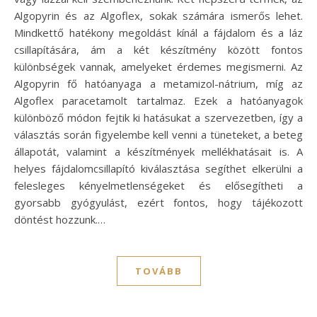
Algopyrin és az Algoflex, sokak számára ismerős lehet.
Mindkettő hatékony megoldást kínál a fájdalom és a láz
csillapítására, ám a két készítmény között fontos
különbségek vannak, amelyeket érdemes megismerni. Az
Algopyrin fő hatóanyaga a metamizol-nátrium, míg az
Algoflex paracetamolt tartalmaz. Ezek a hatóanyagok
különböző módon fejtik ki hatásukat a szervezetben, így a
választás során figyelembe kell venni a tüneteket, a beteg
állapotát, valamint a készítmények mellékhatásait is. A
helyes fájdalomcsillapító kiválasztása segíthet elkerülni a
felesleges kényelmetlenségeket és elősegítheti a
gyorsabb gyógyulást, ezért fontos, hogy tájékozott
döntést hozzunk.…
TOVÁBB