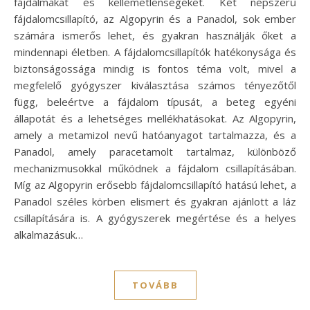
fájdalmakat és kellemetlenségeket. Két népszerű
fájdalomcsillapító, az Algopyrin és a Panadol, sok ember
számára ismerős lehet, és gyakran használják őket a
mindennapi életben. A fájdalomcsillapítók hatékonysága és
biztonságossága mindig is fontos téma volt, mivel a
megfelelő gyógyszer kiválasztása számos tényezőtől
függ, beleértve a fájdalom típusát, a beteg egyéni
állapotát és a lehetséges mellékhatásokat. Az Algopyrin,
amely a metamizol nevű hatóanyagot tartalmazza, és a
Panadol, amely paracetamolt tartalmaz, különböző
mechanizmusokkal működnek a fájdalom csillapításában.
Míg az Algopyrin erősebb fájdalomcsillapító hatású lehet, a
Panadol széles körben elismert és gyakran ajánlott a láz
csillapítására is. A gyógyszerek megértése és a helyes
alkalmazásuk…
TOVÁBB