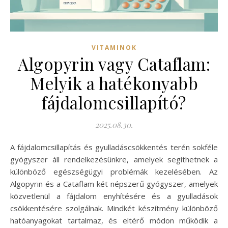
VITAMINOK
Algopyrin vagy Cataflam:
Melyik a hatékonyabb
fájdalomcsillapító?
2025.08.30.
A fájdalomcsillapítás és gyulladáscsökkentés terén sokféle
gyógyszer áll rendelkezésünkre, amelyek segíthetnek a
különböző egészségügyi problémák kezelésében. Az
Algopyrin és a Cataflam két népszerű gyógyszer, amelyek
közvetlenül a fájdalom enyhítésére és a gyulladások
csökkentésére szolgálnak. Mindkét készítmény különböző
hatóanyagokat tartalmaz, és eltérő módon működik a