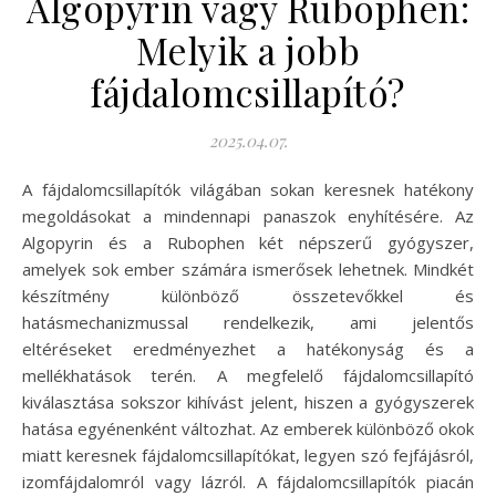
Algopyrin vagy Rubophen:
Melyik a jobb
fájdalomcsillapító?
2025.04.07.
A fájdalomcsillapítók világában sokan keresnek hatékony
megoldásokat a mindennapi panaszok enyhítésére. Az
Algopyrin és a Rubophen két népszerű gyógyszer,
amelyek sok ember számára ismerősek lehetnek. Mindkét
készítmény különböző összetevőkkel és
hatásmechanizmussal rendelkezik, ami jelentős
eltéréseket eredményezhet a hatékonyság és a
mellékhatások terén. A megfelelő fájdalomcsillapító
kiválasztása sokszor kihívást jelent, hiszen a gyógyszerek
hatása egyénenként változhat. Az emberek különböző okok
miatt keresnek fájdalomcsillapítókat, legyen szó fejfájásról,
izomfájdalomról vagy lázról. A fájdalomcsillapítók piacán