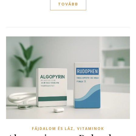
TOVÁBB
,
FÁJDALOM ÉS LÁZ
VITAMINOK