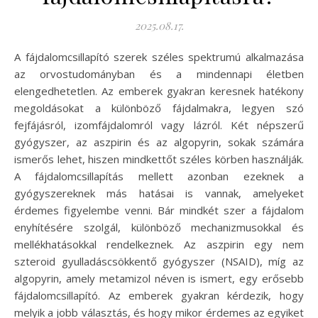
2025.08.17.
A fájdalomcsillapító szerek széles spektrumú alkalmazása
az orvostudományban és a mindennapi életben
elengedhetetlen. Az emberek gyakran keresnek hatékony
megoldásokat a különböző fájdalmakra, legyen szó
fejfájásról, izomfájdalomról vagy lázról. Két népszerű
gyógyszer, az aszpirin és az algopyrin, sokak számára
ismerős lehet, hiszen mindkettőt széles körben használják.
A fájdalomcsillapítás mellett azonban ezeknek a
gyógyszereknek más hatásai is vannak, amelyeket
érdemes figyelembe venni. Bár mindkét szer a fájdalom
enyhítésére szolgál, különböző mechanizmusokkal és
mellékhatásokkal rendelkeznek. Az aszpirin egy nem
szteroid gyulladáscsökkentő gyógyszer (NSAID), míg az
algopyrin, amely metamizol néven is ismert, egy erősebb
fájdalomcsillapító. Az emberek gyakran kérdezik, hogy
melyik a jobb választás, és hogy mikor érdemes az egyiket