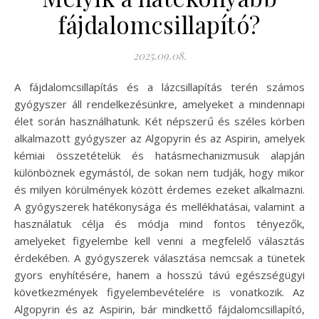
fájdalomcsillapító?
2025.09.08.
A fájdalomcsillapítás és a lázcsillapítás terén számos
gyógyszer áll rendelkezésünkre, amelyeket a mindennapi
élet során használhatunk. Két népszerű és széles körben
alkalmazott gyógyszer az Algopyrin és az Aspirin, amelyek
kémiai összetételük és hatásmechanizmusuk alapján
különböznek egymástól, de sokan nem tudják, hogy mikor
és milyen körülmények között érdemes ezeket alkalmazni.
A gyógyszerek hatékonysága és mellékhatásai, valamint a
használatuk célja és módja mind fontos tényezők,
amelyeket figyelembe kell venni a megfelelő választás
érdekében. A gyógyszerek választása nemcsak a tünetek
gyors enyhítésére, hanem a hosszú távú egészségügyi
következmények figyelembevételére is vonatkozik. Az
Algopyrin és az Aspirin, bár mindkettő fájdalomcsillapító,