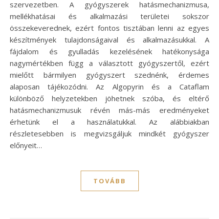
szervezetben. A gyógyszerek hatásmechanizmusa,
mellékhatásai és alkalmazási területei sokszor
összekeverednek, ezért fontos tisztában lenni az egyes
készítmények tulajdonságaival és alkalmazásukkal. A
fájdalom és gyulladás kezelésének hatékonysága
nagymértékben függ a választott gyógyszertől, ezért
mielőtt bármilyen gyógyszert szednénk, érdemes
alaposan tájékozódni. Az Algopyrin és a Cataflam
különböző helyzetekben jöhetnek szóba, és eltérő
hatásmechanizmusuk révén más-más eredményeket
érhetünk el a használatukkal. Az alábbiakban
részletesebben is megvizsgáljuk mindkét gyógyszer
előnyeit…
TOVÁBB