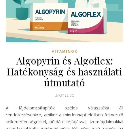
VITAMINOK
Algopyrin és Algoflex:
Hatékonyság és használati
útmutató
2025.12.27.
A fájdalomcsillapítók széles választéka áll
rendelkezésünkre, amikor a mindennapi életben felmerülő
kellemetlenségekkel, például fejfájással, izomfájdalmakkal
vagy lázzal kell szembenéznünk. Két népszerű termék, az