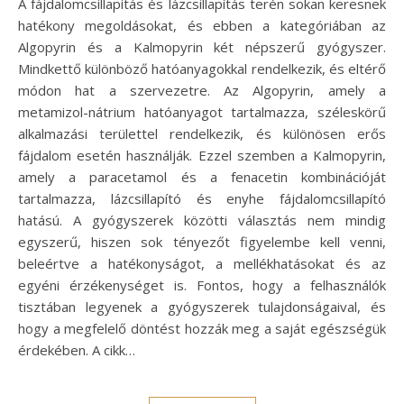
A fájdalomcsillapítás és lázcsillapítás terén sokan keresnek
hatékony megoldásokat, és ebben a kategóriában az
Algopyrin és a Kalmopyrin két népszerű gyógyszer.
Mindkettő különböző hatóanyagokkal rendelkezik, és eltérő
módon hat a szervezetre. Az Algopyrin, amely a
metamizol-nátrium hatóanyagot tartalmazza, széleskörű
alkalmazási területtel rendelkezik, és különösen erős
fájdalom esetén használják. Ezzel szemben a Kalmopyrin,
amely a paracetamol és a fenacetin kombinációját
tartalmazza, lázcsillapító és enyhe fájdalomcsillapító
hatású. A gyógyszerek közötti választás nem mindig
egyszerű, hiszen sok tényezőt figyelembe kell venni,
beleértve a hatékonyságot, a mellékhatásokat és az
egyéni érzékenységet is. Fontos, hogy a felhasználók
tisztában legyenek a gyógyszerek tulajdonságaival, és
hogy a megfelelő döntést hozzák meg a saját egészségük
érdekében. A cikk…