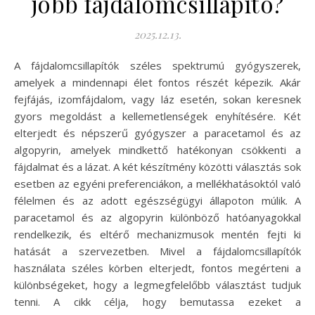
jobb fájdalomcsillapító?
2025.12.13.
A fájdalomcsillapítók széles spektrumú gyógyszerek,
amelyek a mindennapi élet fontos részét képezik. Akár
fejfájás, izomfájdalom, vagy láz esetén, sokan keresnek
gyors megoldást a kellemetlenségek enyhítésére. Két
elterjedt és népszerű gyógyszer a paracetamol és az
algopyrin, amelyek mindkettő hatékonyan csökkenti a
fájdalmat és a lázat. A két készítmény közötti választás sok
esetben az egyéni preferenciákon, a mellékhatásoktól való
félelmen és az adott egészségügyi állapoton múlik. A
paracetamol és az algopyrin különböző hatóanyagokkal
rendelkezik, és eltérő mechanizmusok mentén fejti ki
hatását a szervezetben. Mivel a fájdalomcsillapítók
használata széles körben elterjedt, fontos megérteni a
különbségeket, hogy a legmegfelelőbb választást tudjuk
tenni. A cikk célja, hogy bemutassa ezeket a