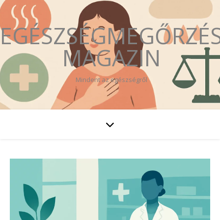
EGÉSZSÉGMEGŐRZÉ
MAGAZIN
Mindent az egészségről