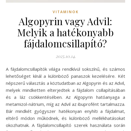
VITAMINOK
Algopyrin vagy Advil:
Melyik a hatékonyabb
fájdalomcsillapító?
2025.10.14.
A fájdalomcsillapítók világa rendkívül sokszínű, és számos
lehetőséget kínál a különböző panaszok kezelésére. Két
népszerű választás a köztudatban az Algopyrin és az Advil,
melyek mindketten elterjedtek a fájdalom csillapításában
és a láz csökkentésében. Az Algopyrin hatóanyaga a
metamizol-nátrium, míg az Advil az ibuprofént tartalmazza.
Bár mindkét gyógyszer hatékonyan enyhíti a fájdalmat,
eltérő módon működnek, és különböző mellékhatásokat
okozhatnak. A fájdalomcsillapító szerek használata során