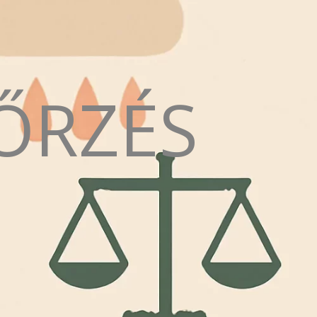
ŐRZÉS
N