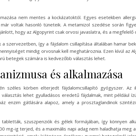
lmazása nem mentes a kockázatoktól. Egyes esetekben allergiás
már voltak hasonló tüneteik. A metamizol szedése során figyelni
lott, hogy az Algopyrint csak orvosi javaslatra, és a megfelelő o
 a szervezetben, így a fájdalom csillapítása általában hamar be
nnyiséget mindig orvosnak kell meghatároznia. Ezen kívül az Al
mrú betegek számára is kedvezőbb választás lehet.
hanizmusa és alkalmazása
tén széles körben elterjedt fájdalomcsillapító gyógyszer. Az 
is választás lehet gyulladásos eredetű fájdalmak, mint például í
áz enzim gátlására alapoz, amely a prosztaglandinok szintézi
 tabletták, szuszpenziók és gélek formájában, így könnyen al
400 mg-ig terjed, és a maximális napi adag nem haladhatja meg
omorirritáció, amely különösen érzékeny gyomrú betegeknél jele