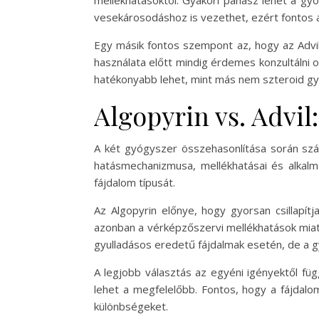
vesekárosodáshoz is vezethet, ezért fontos a
Egy másik fontos szempont az, hogy az Advil
használata előtt mindig érdemes konzultálni 
hatékonyabb lehet, mint más nem szteroid gy
Algopyrin vs. Advil:
A két gyógyszer összehasonlítása során szá
hatásmechanizmusa, mellékhatásai és alkalma
fájdalom típusát.
Az Algopyrin előnye, hogy gyorsan csillapítj
azonban a vérképzőszervi mellékhatások miatt 
gyulladásos eredetű fájdalmak esetén, de a gyo
A legjobb választás az egyéni igényektől füg
lehet a megfelelőbb. Fontos, hogy a fájdalom
különbségeket.