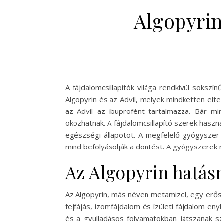
Algopyrin
A fájdalomcsillapítók világa rendkívül soks
Algopyrin és az Advil, melyek mindketten elt
az Advil az ibuprofént tartalmazza. Bár m
okozhatnak. A fájdalomcsillapító szerek hasz
egészségi állapotot. A megfelelő gyógyszer 
mind befolyásolják a döntést. A gyógyszerek m
Az Algopyrin hatá
Az Algopyrin, más néven metamizol, egy erős f
fejfájás, izomfájdalom és ízületi fájdalom en
és a gyulladásos folyamatokban játszanak sz