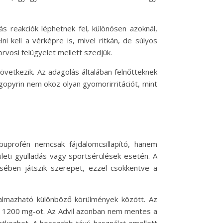
 reakciók léphetnek fel, különösen azoknál,
 kell a vérképre is, mivel ritkán, de súlyos
rvosi felügyelet mellett szedjük.
következik. Az adagolás általában felnőtteknek
gopyrin nem okoz olyan gyomorirritációt, mint
ibuprofén nemcsak fájdalomcsillapító, hanem
zületi gyulladás vagy sportsérülések esetén. A
sében játszik szerepet, ezzel csökkentve a
kalmazható különböző körülmények között. Az
 a 1200 mg-ot. Az Advil azonban nem mentes a
ntkezhet. A hosszabb távú használat emellett