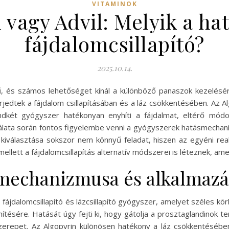
VITAMINOK
 vagy Advil: Melyik a h
fájdalomcsillapító?
2025.10.14.
zínű, és számos lehetőséget kínál a különböző panaszok kezelés
erjedtek a fájdalom csillapításában és a láz csökkentésében. Az 
indkét gyógyszer hatékonyan enyhíti a fájdalmat, eltérő mó
nálata során fontos figyelembe venni a gyógyszerek hatásmechan
kiválasztása sokszor nem könnyű feladat, hiszen az egyéni re
ellett a fájdalomcsillapítás alternatív módszerei is léteznek, a
smechanizmusa és alkalmazá
ájdalomcsillapító és lázcsillapító gyógyszer, amelyet széles kö
yhítésére. Hatását úgy fejti ki, hogy gátolja a prosztaglandino
erepet. Az Algopyrin különösen hatékony a láz csökkentésében