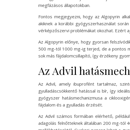
megfázásos állapotokban.
Fontos megjegyezni, hogy az Algopyrin alka
akiknek a korábbi gyógyszerhasználat során 
vérképzőszervi problémákat okozhat. Ezért aján
Az Algopyrin előnye, hogy gyorsan felszívódik
500 mg-tól 1000 mg-ig terjed, de a pontos me
sok más fájdalomcsillapító, így érzékeny gyo
Az Advil hatásmec
Az Advil, amely ibuprofént tartalmaz, szin
gyulladáscsökkentő hatással is bír, így ideál
gyógyszer hatásmechanizmusa a ciklooxigén
fájdalom és a gyulladás érzését.
Az Advil számos formában elérhető, például
adagolás felnőtteknek általában 200 mg-tól 
mellékhatásoktól. Gyakori panasz lehet a gy