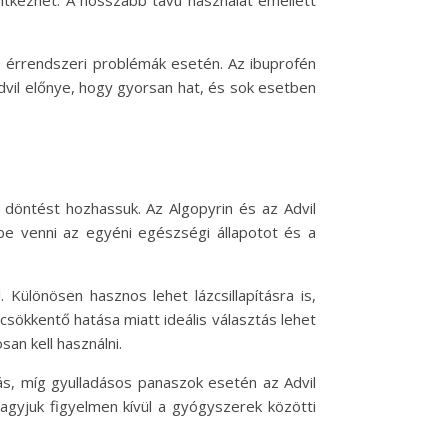
s érrendszeri problémák esetén. Az ibuprofén
dvil előnye, hogy gyorsan hat, és sok esetben
döntést hozhassuk. Az Algopyrin és az Advil
mbe venni az egyéni egészségi állapotot és a
 Különösen hasznos lehet lázcsillapításra is,
csökkentő hatása miatt ideális választás lehet
an kell használni.
tás, míg gyulladásos panaszok esetén az Advil
hagyjuk figyelmen kívül a gyógyszerek közötti