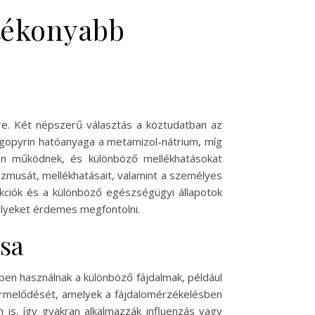
atékonyabb
ére. Két népszerű választás a köztudatban az
Algopyrin hatóanyaga a metamizol-nátrium, míg
don működnek, és különböző mellékhatásokat
izmusát, mellékhatásait, valamint a személyes
akciók és a különböző egészségügyi állapotok
melyeket érdemes megfontolni.
sa
rben használnak a különböző fájdalmak, például
k termelődését, amelyek a fájdalomérzékelésben
 is, így gyakran alkalmazzák influenzás vagy