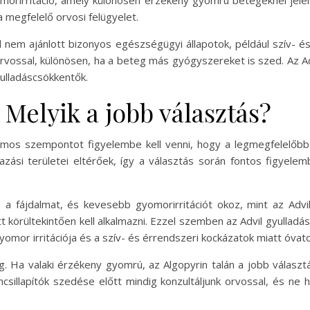
 megfelelő orvosi felügyelet.
 nem ajánlott bizonyos egészségügyi állapotok, például szív- é
orvossal, különösen, ha a beteg más gyógyszereket is szed. Az A
ulladáscsökkentők.
 Melyik a jobb választás?
mos szempontot figyelembe kell venni, hogy a legmegfelelőbb 
zási területei eltérőek, így a választás során fontos figyele
a a fájdalmat, és kevesebb gyomorirritációt okoz, mint az Advil.
körültekintően kell alkalmazni. Ezzel szemben az Advil gyulladás
mor irritációja és a szív- és érrendszeri kockázatok miatt óvatos
g. Ha valaki érzékeny gyomrú, az Algopyrin talán a jobb válasz
csillapítók szedése előtt mindig konzultáljunk orvossal, és ne 