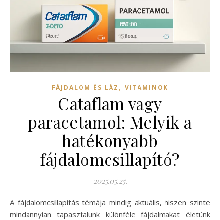
,
FÁJDALOM ÉS LÁZ
VITAMINOK
Cataflam vagy
paracetamol: Melyik a
hatékonyabb
fájdalomcsillapító?
2025.05.25.
A fájdalomcsillapítás témája mindig aktuális, hiszen szinte
mindannyian tapasztalunk különféle fájdalmakat életünk