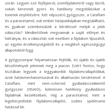
során. Legyen szó fejfájásról, izomfájdalomról vagy lázról,
sokan keresnek gyors és hatékony megoldásokat a
tünetek enyhítésére. Két népszerű gyógyszer, a Cataflam
és a paracetamol, sok ember házipatikájában megtalálható,
és gyakran szembesülünk a kérdéssel: melyik a jobb
választás? Mindkettőnek megvannak a saját előnyei és
hátrányai, és a választás sok esetben a fájdalom típusától,
az egyéni érzékenységektől és a meglévő egészségügyi
állapotoktól függ.
A gyógyszeripar folyamatosan fejlődik, és újabb és újabb
készítmények jelennek meg a piacon. Ezért fontos, hogy
tisztában legyünk a leggyakoribb fájdalomcsillapítókkal,
azok hatásmechanizmusával és alkalmazási területeivel. A
Cataflam, mint nem-szteroid gyulladáscsökkentő
gyógyszer (NSAID), különösen hatékony gyulladásos
fájdalmak kezelésében, míg a paracetamol, mint a
legelterjedtebb fájdalomcsillapító, széles spektrumú
hatással bír.