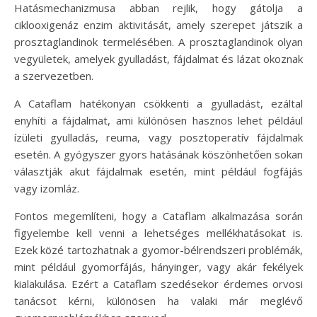
Hatásmechanizmusa abban rejlik, hogy gátolja a
ciklooxigenáz enzim aktivitását, amely szerepet játszik a
prosztaglandinok termelésében. A prosztaglandinok olyan
vegyületek, amelyek gyulladást, fájdalmat és lázat okoznak
a szervezetben.
A Cataflam hatékonyan csökkenti a gyulladást, ezáltal
enyhíti a fájdalmat, ami különösen hasznos lehet például
ízületi gyulladás, reuma, vagy posztoperatív fájdalmak
esetén. A gyógyszer gyors hatásának köszönhetően sokan
választják akut fájdalmak esetén, mint például fogfájás
vagy izomláz.
Fontos megemlíteni, hogy a Cataflam alkalmazása során
figyelembe kell venni a lehetséges mellékhatásokat is.
Ezek közé tartozhatnak a gyomor-bélrendszeri problémák,
mint például gyomorfájás, hányinger, vagy akár fekélyek
kialakulása. Ezért a Cataflam szedésekor érdemes orvosi
tanácsot kérni, különösen ha valaki már meglévő