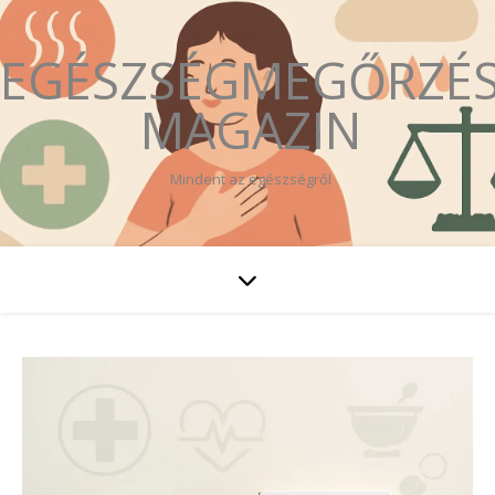
EGÉSZSÉGMEGŐRZÉ
MAGAZIN
Mindent az egészségről