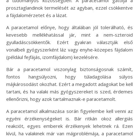
a tudományos közösségben. A paracetamol gátolja a
prosztaglandinok termelését az agyban, ezzel csökkentve
a fájdalomérzetet és a lázat.
A paracetamol előnye, hogy általában jól tolerálható, és
kevesebb mellékhatással jár, mint a nem-szteroid
gyulladáscsökkentők. Ezért gyakran választják első
vonalbeli gyógyszerként láz vagy enyhe-közepes fájdalom
(például fejfájás, izomfájdalom) kezelésére.
Bár a paracetamol viszonylag biztonságosnak számít,
fontos hangsúlyozni, hogy túladagolása súlyos
májkárosodást okozhat. Ezért a megadott adagokat be kell
tartani, és ha valaki más gyógyszereket is szed, érdemes
ellenőrizni, hogy azok tartalmaznak-e paracetamolt.
A paracetamol alkalmazása során figyelembe kell venni az
egyéni érzékenységeket is. Bár ritkán okoz allergiás
reakciót, egyes emberek érzékenyek lehetnek rá. Ezen
kívül, ha valakinek már van májproblémája, a paracetamol