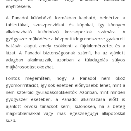
enyhítésére.
A Panadol különböző formákban kapható, beleértve a
tablettákat, szuszpenziókat és kúpokat, így könnyen
alkalmazható különböző korcsoportok számára. A
gyógyszer működése a központi idegrendszerre gyakorolt
hatásán alapul, amely csökkenti a fájdalomérzetet és a
lázat. A Panadol biztonságosnak számít, ha az ajánlott
adagban alkalmazzák, azonban a túladagolás súlyos
májkárosodást okozhat.
Fontos megemlíteni, hogy a Panadol nem okoz
gyomorirritációt, így sok esetben előnyösebb lehet, mint a
nem szteroid gyulladáscsökkentők. Azonban, mint minden
gyógyszer esetében, a Panadol alkalmazása előtt is
ajánlott orvosi tanácsot kérni, különösen, ha a beteg
májproblémákkal vagy más egészségügyi állapotokkal
küzd.