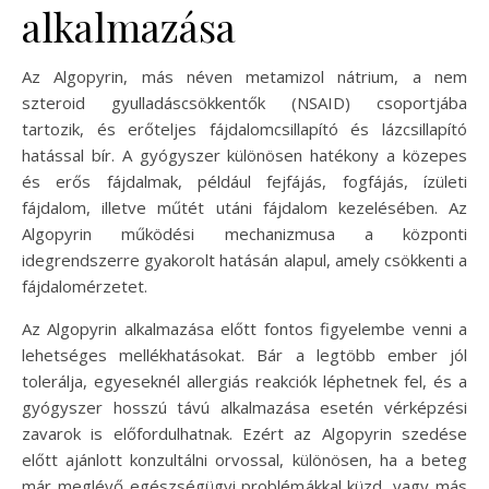
alkalmazása
Az Algopyrin, más néven metamizol nátrium, a nem
szteroid gyulladáscsökkentők (NSAID) csoportjába
tartozik, és erőteljes fájdalomcsillapító és lázcsillapító
hatással bír. A gyógyszer különösen hatékony a közepes
és erős fájdalmak, például fejfájás, fogfájás, ízületi
fájdalom, illetve műtét utáni fájdalom kezelésében. Az
Algopyrin működési mechanizmusa a központi
idegrendszerre gyakorolt hatásán alapul, amely csökkenti a
fájdalomérzetet.
Az Algopyrin alkalmazása előtt fontos figyelembe venni a
lehetséges mellékhatásokat. Bár a legtöbb ember jól
tolerálja, egyeseknél allergiás reakciók léphetnek fel, és a
gyógyszer hosszú távú alkalmazása esetén vérképzési
zavarok is előfordulhatnak. Ezért az Algopyrin szedése
előtt ajánlott konzultálni orvossal, különösen, ha a beteg
már meglévő egészségügyi problémákkal küzd, vagy más