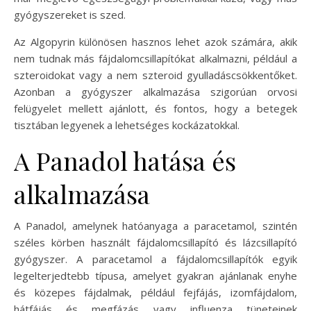
gyógyszereket is szed.
Az Algopyrin különösen hasznos lehet azok számára, akik
nem tudnak más fájdalomcsillapítókat alkalmazni, például a
szteroidokat vagy a nem szteroid gyulladáscsökkentőket.
Azonban a gyógyszer alkalmazása szigorúan orvosi
felügyelet mellett ajánlott, és fontos, hogy a betegek
tisztában legyenek a lehetséges kockázatokkal.
A Panadol hatása és
alkalmazása
A Panadol, amelynek hatóanyaga a paracetamol, szintén
széles körben használt fájdalomcsillapító és lázcsillapító
gyógyszer. A paracetamol a fájdalomcsillapítók egyik
legelterjedtebb típusa, amelyet gyakran ajánlanak enyhe
és közepes fájdalmak, például fejfájás, izomfájdalom,
hátfájás és megfázás vagy influenza tüneteinek