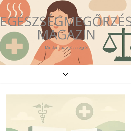
EGÉSZSÉGMEGŐRZÉ
MAGAZIN
Mindent az egészségről