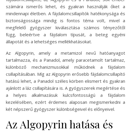
számára ismerős lehet, és gyakran használják őket a
mindennapi életben. A fájdalomcsillapítók hatékonysága és
biztonságossága mindig is fontos téma volt, mivel a
megfelelő gyógyszer kiválasztása számos tényezőtől
függ, beleértve a fájdalom típusát, a beteg egyéni
állapotát és a lehetséges mellékhatásokat.
Az Algopyrin, amely a metamizol nevű hatóanyagot
tartalmazza, és a Panadol, amely paracetamolt tartalmaz,
különböző mechanizmusokkal működnek a fájdalom
csillapításában. Míg az Algopyrin erősebb fájdalomcsillapító
hatású lehet, a Panadol széles körben elismert és gyakran
ajánlott a láz csillapítására is. A gyógyszerek megértése és
a helyes alkalmazásuk kulcsfontosságú a fájdalom
kezelésében, ezért érdemes alaposan megismerkedni a
két népszerű gyógyszer különbségeivel és előnyeivel.
Az Algopyrin hatása és