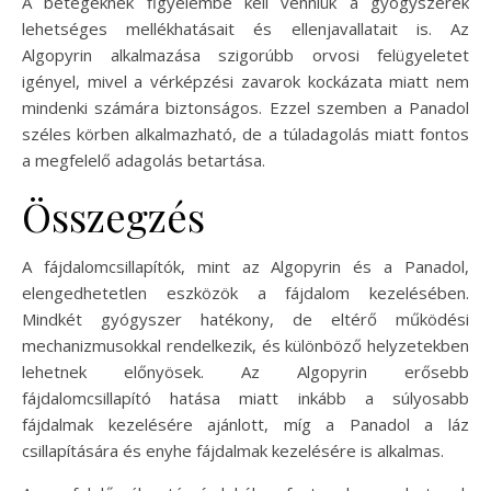
A betegeknek figyelembe kell venniük a gyógyszerek
lehetséges mellékhatásait és ellenjavallatait is. Az
Algopyrin alkalmazása szigorúbb orvosi felügyeletet
igényel, mivel a vérképzési zavarok kockázata miatt nem
mindenki számára biztonságos. Ezzel szemben a Panadol
széles körben alkalmazható, de a túladagolás miatt fontos
a megfelelő adagolás betartása.
Összegzés
A fájdalomcsillapítók, mint az Algopyrin és a Panadol,
elengedhetetlen eszközök a fájdalom kezelésében.
Mindkét gyógyszer hatékony, de eltérő működési
mechanizmusokkal rendelkezik, és különböző helyzetekben
lehetnek előnyösek. Az Algopyrin erősebb
fájdalomcsillapító hatása miatt inkább a súlyosabb
fájdalmak kezelésére ajánlott, míg a Panadol a láz
csillapítására és enyhe fájdalmak kezelésére is alkalmas.