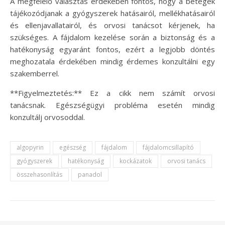
A megfelelő választás érdekében fontos, hogy a betegek
tájékozódjanak a gyógyszerek hatásairól, mellékhatásairól
és ellenjavallatairól, és orvosi tanácsot kérjenek, ha
szükséges. A fájdalom kezelése során a biztonság és a
hatékonyság egyaránt fontos, ezért a legjobb döntés
meghozatala érdekében mindig érdemes konzultálni egy
szakemberrel.
**Figyelmeztetés:** Ez a cikk nem számít orvosi
tanácsnak. Egészségügyi probléma esetén mindig
konzultálj orvosoddal.
algopyrin
egészség
fájdalom
fájdalomcsillapító
gyógyszerek
hatékonyság
kockázatok
orvosi tanács
összehasonlítás
panadol