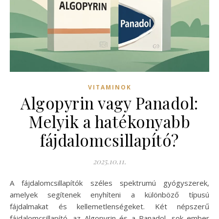
VITAMINOK
Algopyrin vagy Panadol:
Melyik a hatékonyabb
fájdalomcsillapító?
2025.10.11.
A fájdalomcsillapítók széles spektrumú gyógyszerek,
amelyek segítenek enyhíteni a különböző típusú
fájdalmakat és kellemetlenségeket. Két népszerű
fájdalomcsillapító, az Algopyrin és a Panadol, sok ember