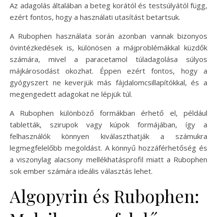
Az adagolás általában a beteg korától és testsúlyától függ,
ezért fontos, hogy a használati utasítást betartsuk.
A Rubophen használata során azonban vannak bizonyos
óvintézkedések is, különösen a májproblémákkal küzdők
számára, mivel a paracetamol túladagolása súlyos
májkárosodást okozhat. Éppen ezért fontos, hogy a
gyógyszert ne keverjük más fájdalomcsillapítókkal, és a
megengedett adagokat ne lépjük túl.
A Rubophen különböző formákban érhető el, például
tabletták, szirupok vagy kúpok formájában, így a
felhasználók könnyen kiválaszthatják a számukra
legmegfelelőbb megoldást. A könnyű hozzáférhetőség és
a viszonylag alacsony mellékhatásprofil miatt a Rubophen
sok ember számára ideális választás lehet.
Algopyrin és Rubophen: