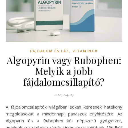
,
FÁJDALOM ÉS LÁZ
VITAMINOK
Algopyrin vagy Rubophen:
Melyik a jobb
fájdalomcsillapító?
2025.04.07.
A fájdalomcsillapítók világában sokan keresnek hatékony
megoldásokat a mindennapi panaszok enyhítésére. Az
Algopyrin és a Rubophen két népszerű gyógyszer,
amelyek sok ember számára ismerősek lehetnek. Mindkét