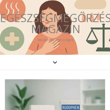
EGÉSZSÉGMEGŐRZÉ
MAGAZIN
Mindent az egészségről