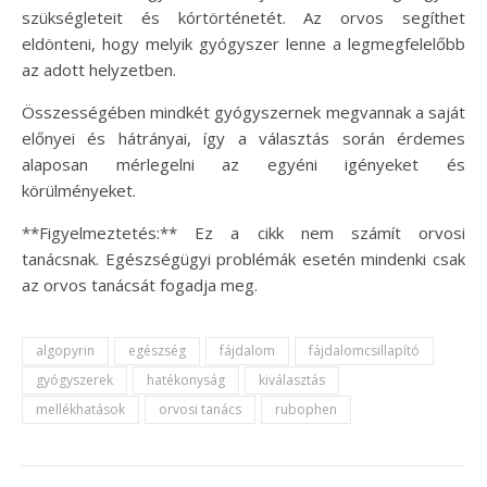
szükségleteit és kórtörténetét. Az orvos segíthet
eldönteni, hogy melyik gyógyszer lenne a legmegfelelőbb
az adott helyzetben.
Összességében mindkét gyógyszernek megvannak a saját
előnyei és hátrányai, így a választás során érdemes
alaposan mérlegelni az egyéni igényeket és
körülményeket.
**Figyelmeztetés:** Ez a cikk nem számít orvosi
tanácsnak. Egészségügyi problémák esetén mindenki csak
az orvos tanácsát fogadja meg.
algopyrin
egészség
fájdalom
fájdalomcsillapító
gyógyszerek
hatékonyság
kiválasztás
mellékhatások
orvosi tanács
rubophen