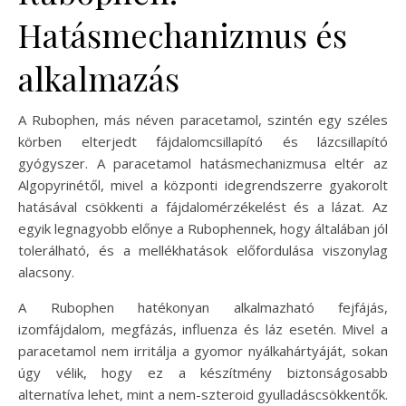
Hatásmechanizmus és
alkalmazás
A Rubophen, más néven paracetamol, szintén egy széles
körben elterjedt fájdalomcsillapító és lázcsillapító
gyógyszer. A paracetamol hatásmechanizmusa eltér az
Algopyrinétől, mivel a központi idegrendszerre gyakorolt
hatásával csökkenti a fájdalomérzékelést és a lázat. Az
egyik legnagyobb előnye a Rubophennek, hogy általában jól
tolerálható, és a mellékhatások előfordulása viszonylag
alacsony.
A Rubophen hatékonyan alkalmazható fejfájás,
izomfájdalom, megfázás, influenza és láz esetén. Mivel a
paracetamol nem irritálja a gyomor nyálkahártyáját, sokan
úgy vélik, hogy ez a készítmény biztonságosabb
alternatíva lehet, mint a nem-szteroid gyulladáscsökkentők.