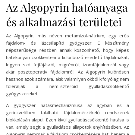
Az Algopyrin hatóanyaga
és alkalmazási területei
Az Algopyrin, más néven metamizol-nátrium, egy erős
fájdalom- és lázcsillapító gyógyszer. E készítmény
népszerűsége részben annak köszönhető, hogy képes
hatékonyan csökkenteni a különböző eredetű fájdalmakat,
legyen szó fejfájásról, migrénről, izomfájdalomról vagy
akár posztoperatív fájdalomról. Az Algopyrin különösen
hasznos azok számára, akik valamilyen okból kifolyólag nem
tolerálják a nem-szteroid gyulladáscsökkentő
gyógyszereket.
A gyógyszer hatásmechanizmusa az agyban és a
gerincvelőben található fájdalomérzékelő rendszerek
blokkolásán alapul. Ezen kívül gyulladáscsökkentő hatása is
van, amely segít a gyulladásos állapotok enyhítésében. Az
Algopyrin nemcsak a fájdalom csökkentésére hat, hanem a