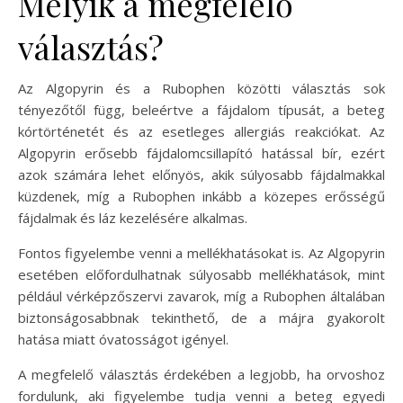
Melyik a megfelelő
választás?
Az Algopyrin és a Rubophen közötti választás sok
tényezőtől függ, beleértve a fájdalom típusát, a beteg
kórtörténetét és az esetleges allergiás reakciókat. Az
Algopyrin erősebb fájdalomcsillapító hatással bír, ezért
azok számára lehet előnyös, akik súlyosabb fájdalmakkal
küzdenek, míg a Rubophen inkább a közepes erősségű
fájdalmak és láz kezelésére alkalmas.
Fontos figyelembe venni a mellékhatásokat is. Az Algopyrin
esetében előfordulhatnak súlyosabb mellékhatások, mint
például vérképzőszervi zavarok, míg a Rubophen általában
biztonságosabbnak tekinthető, de a májra gyakorolt
hatása miatt óvatosságot igényel.
A megfelelő választás érdekében a legjobb, ha orvoshoz
fordulunk, aki figyelembe tudja venni a beteg egyedi