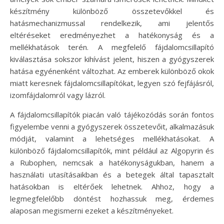
készítmény különböző összetevőkkel és
hatásmechanizmussal rendelkezik, ami jelentős
eltéréseket eredményezhet a hatékonyság és a
mellékhatások terén. A megfelelő fájdalomcsillapító
kiválasztása sokszor kihívást jelent, hiszen a gyógyszerek
hatása egyénenként változhat. Az emberek különböző okok
miatt keresnek fájdalomcsillapítókat, legyen szó fejfájásról,
izomfájdalomról vagy lázról.
A fájdalomcsillapítók piacán való tájékozódás során fontos
figyelembe venni a gyógyszerek összetevőit, alkalmazásuk
módját, valamint a lehetséges mellékhatásokat. A
különböző fájdalomcsillapítók, mint például az Algopyrin és
a Rubophen, nemcsak a hatékonyságukban, hanem a
használati utasításaikban és a betegek által tapasztalt
hatásokban is eltérőek lehetnek. Ahhoz, hogy a
legmegfelelőbb döntést hozhassuk meg, érdemes
alaposan megismerni ezeket a készítményeket.