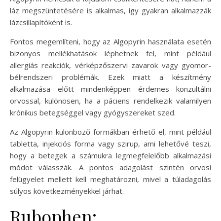
láz megszüntetésére is alkalmas, így gyakran alkalmazzák
lázcsillapítóként is.
Fontos megemlíteni, hogy az Algopyrin használata esetén
bizonyos mellékhatások léphetnek fel, mint például
allergiás reakciók, vérképzőszervi zavarok vagy gyomor-
bélrendszeri problémák. Ezek miatt a készítmény
alkalmazása előtt mindenképpen érdemes konzultálni
orvossal, különösen, ha a páciens rendelkezik valamilyen
krónikus betegséggel vagy gyógyszereket szed.
Az Algopyrin különböző formákban érhető el, mint például
tabletta, injekciós forma vagy szirup, ami lehetővé teszi,
hogy a betegek a számukra legmegfelelőbb alkalmazási
módot válasszák. A pontos adagolást szintén orvosi
felügyelet mellett kell meghatározni, mivel a túladagolás
súlyos következményekkel járhat.
Rubophen: