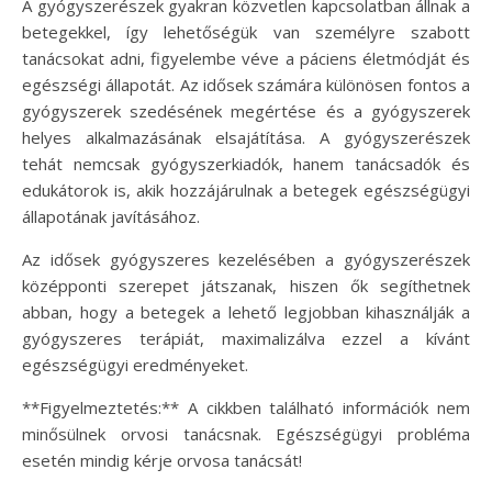
A gyógyszerészek gyakran közvetlen kapcsolatban állnak a
betegekkel, így lehetőségük van személyre szabott
tanácsokat adni, figyelembe véve a páciens életmódját és
egészségi állapotát. Az idősek számára különösen fontos a
gyógyszerek szedésének megértése és a gyógyszerek
helyes alkalmazásának elsajátítása. A gyógyszerészek
tehát nemcsak gyógyszerkiadók, hanem tanácsadók és
edukátorok is, akik hozzájárulnak a betegek egészségügyi
állapotának javításához.
Az idősek gyógyszeres kezelésében a gyógyszerészek
középponti szerepet játszanak, hiszen ők segíthetnek
abban, hogy a betegek a lehető legjobban kihasználják a
gyógyszeres terápiát, maximalizálva ezzel a kívánt
egészségügyi eredményeket.
**Figyelmeztetés:** A cikkben található információk nem
minősülnek orvosi tanácsnak. Egészségügyi probléma
esetén mindig kérje orvosa tanácsát!