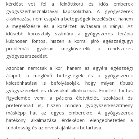
kérdést vet fel a felnőttkorú és idős emberek
gyógyszerhasználatával kapcsolatban. A gyógyszerek
alkalmazása nem csupán a betegségek kezelésére, hanem
a megelőzésre és a közérzet javítására is irányul. Az
idősebb korosztály számára a gyógyszeres terápia
különösen fontos, hiszen a korral járó egészségügyi
problémák gyakran megkövetelik a rendszeres
gyógyszerszedést.
Azonban nemcsak a kor, hanem az egyéni egészségi
állapot, a meglévő betegségek és a gyógyszerek
kölcsönhatásai is befolyásolják, hogy milyen típusú
gyógyszereket és dózisokat alkalmaznak. Emellett fontos
figyelembe venni a páciens életvitelét, szokásait és
preferenciáit is, hiszen minden gyógyszerkészítmény
másképp hat az egyes emberekre. A gyógyszerek
hatékony alkalmazása érdekében elengedhetetlen a
tudatosság és az orvosi ajánlások betartása.