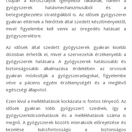
csupán a korosztályok igényeiből fakadnak, hanem a
gyógyszerek hatásmechanizmusából és a
betegségkezelési stratégiákból is. Az idősek gyógyszerei
gyakran eltérnek a felnőttek által szedett készítményektől,
mivel figyelembe kell venni az öregedés hatásait a
gyógyszerelésre.
Az idősek által szedett gyógyszerek gyakran kisebb
dózisban érhetők el, mivel a szervezetük érzékenyebb a
gyógyszerek hatásaira. A gyógyszerek hatásosabb és
biztonságosabb alkalmazása érdekében az orvosok
gyakran módosítják a gyógyszeradagokat, figyelembe
véve a páciens egyéni érzékenységét és a meglévő
egészségi állapotot.
Ezen kívül a mellékhatások kockázata is fontos tényező. Az
idősek gyakran több gyógyszert szednek, így a
gyógyszerkölcsönhatások és a mellékhatások száma is
megnő. A gyógyszerek közötti interakciók előrejelzése és
kezelése kulcsfontosságú a biztonságos