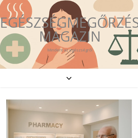
EGÉSZSÉGMEGŐRZÉ
MAGAZIN
Mindent az egészségről