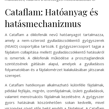
Cataflam: Hatóanyag és
hatásmechanizmus
A Cataflam a diklofenák nevű hatóanyagot tartalmazza,
amely a nem-szteroid gyulladáscsökkentő gyógyszerek
(NSAID) csoportjába tartozik. E gyógyszercsoport tagjai a
fájdalom csillapítása mellett gyulladáscsökkentő hatásukról
is ismertek. A diklofenák működése a prosztaglandinok
szintézisének gátlásán alapul, amelyek a gyulladásos
folyamatokban és a fájdalomérzet kialakulásában játszanak
szerepet.
A Cataflam hatékonyan alkalmazható különféle fájdalmak,
például fejfájás, migrén, izomfájdalmak, ízületi gyulladások,
valamint menstruációs fájdalmak kezelésére. A gyógyszer
gyors hatásának köszönhetően sokan kedvelik, mivel
viszonylag rövid időn belül enyhíti a fájdalmat. A Cataflam