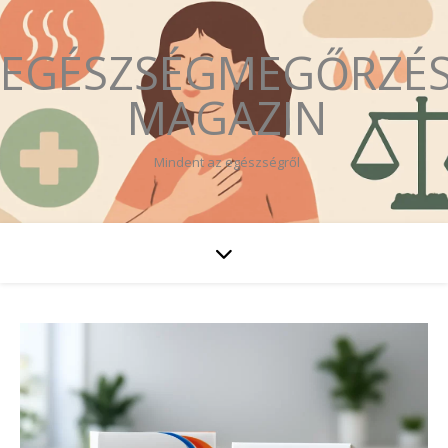
EGÉSZSÉGMEGŐRZÉ
MAGAZIN
Mindent az egészségről