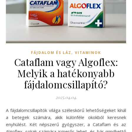
,
FÁJDALOM ÉS LÁZ
VITAMINOK
Cataflam vagy Algoflex:
Melyik a hatékonyabb
fájdalomcsillapító?
2025.04.04.
A fájdalomcsillapítók világa széleskörű lehetőségeket kínál
a betegek számára, akik különféle okokból keresnek
enyhülést. Két népszerű gyógyszer, a Cataflam és az
Algoflex, sokak számára ismerős lehet, és bár mindkettő