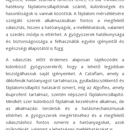
hatékony fájdalomcsillapítónak számít, különbségek és
hasonlóságok is vannak közöttük. A fájdalom mérséklésére
szolgáló szerek alkalmazásában fontos a megfelelő
választás, hiszen a hatóanyagok, a mellékhatások, valamint
a szedés módja is eltérhet. A gyógyszerek hatékonysága
és biztonságossága a felhasználók egyéni igényeitől és
egészségi állapotától is függ.
A választás előtt érdemes alaposan tájékozódni a
különböző gyógyszerekről, hogy a lehető legjobban
kiszolgálhassuk saját igényeinket. A Cataflam, amely a
diklofenák hatóanyagot tartalmazza, gyulladáscsökkentő és
fájdalomcsillapító hatásáról ismert, míg az Algoflex, amely
ibuprofent tartalmaz, szintén népszerű fájdalomcsillapító.
Mindkét szer különböző fájdalmak kezelésére alkalmas, de
az alkalmazási területük és a hatásmechanizmusuk
eltérhet. A gyógyszerek megértéséhez és a megfelelő
választáshoz fontos ismerni a hatóanyagokat, azok
működését, valamint a lehetséges mellékhatásokat is.