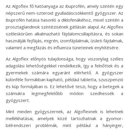
Az Algoflex fő hatóanyaga az ibuprofén, amely szintén egy
népszerű nem-szteroid gyulladáscsökkentő gyógyszer. Az
ibuprofén hatása hasonló a diklofenákéhoz, mivel szintén a
prosztaglandinok szintézisének gátlásán alapul. Az Algoflex
széleskörűen alkalmazható fájdalomcsillapításra, és sokan
használják fejfájás, migrén, izomfájdalmak, ízületi fájdalmak,
valamint a megfázás és influenza tüneteinek enyhítésére.
Az Algoflex előnyös tulajdonsága, hogy viszonylag széles
adagolási lehetőségekkel rendelkezik, így a felnőttek és a
gyermekek számára egyaránt elérhető. A gyógyszer
különféle formákban kapható, például tabletta, szuszpenzió
és kúp formájában is. Ez lehetővé teszi, hogy a betegek a
számukra legmegfelelőbb módon szedhessék a
gyógyszert.
Mint minden gyógyszernek, az Algoflexnek is lehetnek
mellékhatásai, amelyek közé tartozhatnak a gyomor-
bélrendszeri problémák, mint például a hányinger,