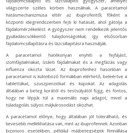
fájdalomcsillapító és lázcsillapító gyógyszer, amelyet
világszerte széles körben használnak. A paracetamol
hatásmechanizmusa eltér az ibuprofentől; főként a
központi idegrendszerben fejti ki hatását, ahol gátolja a
fájdalomérzékelést. A gyógyszer nem rendelkezik jelentős
gyulladáscsökkentő tulajdonságokkal, így elsősorban
fájdalomcsillapításra és lázcsillapításra használják.
A paracetamol hatékonyan enyhíti a fejfájást,
izomfájdalmakat, ízületi fájdalmakat és a megfázás vagy
influenza okozta lázat. Az ibuprofenhez hasonlóan a
paracetamol is különböző formákban elérhető, beleértve a
tablettákat, szuszpenziókat és kúpokat. Az adagolás
általában a beteg korától és testsúlyától függ, és fontos,
hogy ne lépjük túl a maximális napi adagot, mivel a
túladagolás súlyos májkárosodást okozhat.
A paracetamol előnye, hogy általában jól tolerálható, és
kevesebb mellékhatása van, mint az ibuprofennek. Azonban
bizonyos esetekben, például májbetegségek fennállása