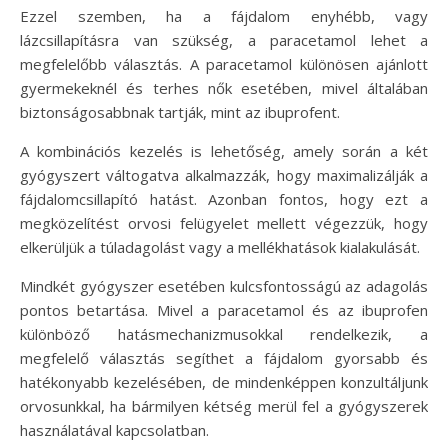
Ezzel szemben, ha a fájdalom enyhébb, vagy
lázcsillapításra van szükség, a paracetamol lehet a
megfelelőbb választás. A paracetamol különösen ajánlott
gyermekeknél és terhes nők esetében, mivel általában
biztonságosabbnak tartják, mint az ibuprofent.
A kombinációs kezelés is lehetőség, amely során a két
gyógyszert váltogatva alkalmazzák, hogy maximalizálják a
fájdalomcsillapító hatást. Azonban fontos, hogy ezt a
megközelítést orvosi felügyelet mellett végezzük, hogy
elkerüljük a túladagolást vagy a mellékhatások kialakulását.
Mindkét gyógyszer esetében kulcsfontosságú az adagolás
pontos betartása. Mivel a paracetamol és az ibuprofen
különböző hatásmechanizmusokkal rendelkezik, a
megfelelő választás segíthet a fájdalom gyorsabb és
hatékonyabb kezelésében, de mindenképpen konzultáljunk
orvosunkkal, ha bármilyen kétség merül fel a gyógyszerek
használatával kapcsolatban.