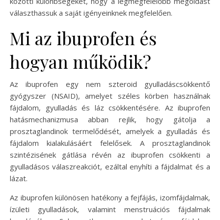
közötti különbségeket, hogy a legmegfelelőbb megoldást
választhassuk a saját igényeinknek megfelelően.
Mi az ibuprofen és
hogyan működik?
Az ibuprofen egy nem szteroid gyulladáscsökkentő
gyógyszer (NSAID), amelyet széles körben használnak
fájdalom, gyulladás és láz csökkentésére. Az ibuprofen
hatásmechanizmusa abban rejlik, hogy gátolja a
prosztaglandinok termelődését, amelyek a gyulladás és
fájdalom kialakulásáért felelősek. A prosztaglandinok
szintézisének gátlása révén az ibuprofen csökkenti a
gyulladásos válaszreakciót, ezáltal enyhíti a fájdalmat és a
lázat.
Az ibuprofen különösen hatékony a fejfájás, izomfájdalmak,
ízületi gyulladások, valamint menstruációs fájdalmak