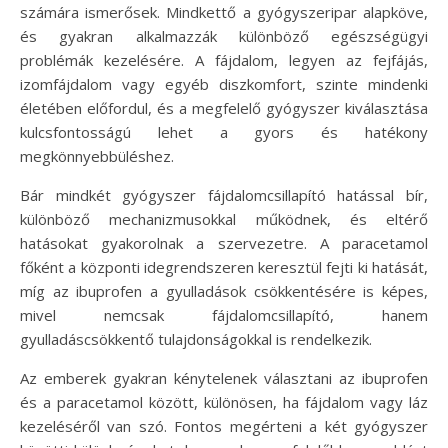
számára ismerősek. Mindkettő a gyógyszeripar alapköve,
és gyakran alkalmazzák különböző egészségügyi
problémák kezelésére. A fájdalom, legyen az fejfájás,
izomfájdalom vagy egyéb diszkomfort, szinte mindenki
életében előfordul, és a megfelelő gyógyszer kiválasztása
kulcsfontosságú lehet a gyors és hatékony
megkönnyebbüléshez.
Bár mindkét gyógyszer fájdalomcsillapító hatással bír,
különböző mechanizmusokkal működnek, és eltérő
hatásokat gyakorolnak a szervezetre. A paracetamol
főként a központi idegrendszeren keresztül fejti ki hatását,
míg az ibuprofen a gyulladások csökkentésére is képes,
mivel nemcsak fájdalomcsillapító, hanem
gyulladáscsökkentő tulajdonságokkal is rendelkezik.
Az emberek gyakran kénytelenek választani az ibuprofen
és a paracetamol között, különösen, ha fájdalom vagy láz
kezeléséről van szó. Fontos megérteni a két gyógyszer