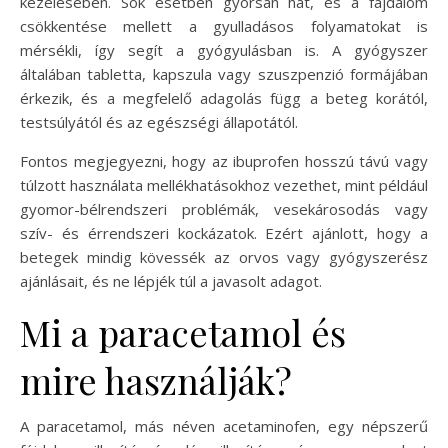
kezelésében. Sok esetben gyorsan hat, és a fájdalom
csökkentése mellett a gyulladásos folyamatokat is
mérsékli, így segít a gyógyulásban is. A gyógyszer
általában tabletta, kapszula vagy szuszpenzió formájában
érkezik, és a megfelelő adagolás függ a beteg korától,
testsúlyától és az egészségi állapotától.
Fontos megjegyezni, hogy az ibuprofen hosszú távú vagy
túlzott használata mellékhatásokhoz vezethet, mint például
gyomor-bélrendszeri problémák, vesekárosodás vagy
szív- és érrendszeri kockázatok. Ezért ajánlott, hogy a
betegek mindig kövessék az orvos vagy gyógyszerész
ajánlásait, és ne lépjék túl a javasolt adagot.
Mi a paracetamol és
mire használják?
A paracetamol, más néven acetaminofen, egy népszerű