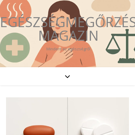
EGÉSZSÉGMEGŐRZÉ
MAGAZIN
Mindent az egészségről