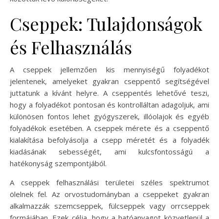
Cseppek: Tulajdonságok
és Felhasználás
A cseppek jellemzően kis mennyiségű folyadékot
jelentenek, amelyeket gyakran cseppentő segítségével
juttatunk a kívánt helyre. A cseppentés lehetővé teszi,
hogy a folyadékot pontosan és kontrolláltan adagoljuk, ami
különösen fontos lehet gyógyszerek, illóolajok és egyéb
folyadékok esetében. A cseppek mérete és a cseppentő
kialakítása befolyásolja a csepp méretét és a folyadék
kiadásának sebességét, ami kulcsfontosságú a
hatékonyság szempontjából.
A cseppek felhasználási területei széles spektrumot
ölelnek fel. Az orvostudományban a cseppeket gyakran
alkalmazzák szemcseppek, fülcseppek vagy orrcseppek
formájában. Ezek célja, hogy a hatóanyagot közvetlenül a