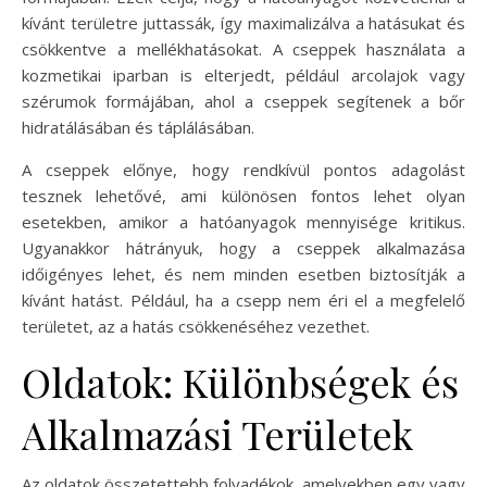
kívánt területre juttassák, így maximalizálva a hatásukat és
csökkentve a mellékhatásokat. A cseppek használata a
kozmetikai iparban is elterjedt, például arcolajok vagy
szérumok formájában, ahol a cseppek segítenek a bőr
hidratálásában és táplálásában.
A cseppek előnye, hogy rendkívül pontos adagolást
tesznek lehetővé, ami különösen fontos lehet olyan
esetekben, amikor a hatóanyagok mennyisége kritikus.
Ugyanakkor hátrányuk, hogy a cseppek alkalmazása
időigényes lehet, és nem minden esetben biztosítják a
kívánt hatást. Például, ha a csepp nem éri el a megfelelő
területet, az a hatás csökkenéséhez vezethet.
Oldatok: Különbségek és
Alkalmazási Területek
Az oldatok összetettebb folyadékok, amelyekben egy vagy