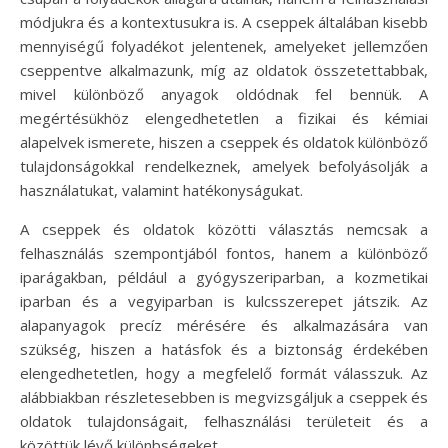
módjukra és a kontextusukra is. A cseppek általában kisebb
mennyiségű folyadékot jelentenek, amelyeket jellemzően
cseppentve alkalmazunk, míg az oldatok összetettabbak,
mivel különböző anyagok oldódnak fel bennük. A
megértésükhöz elengedhetetlen a fizikai és kémiai
alapelvek ismerete, hiszen a cseppek és oldatok különböző
tulajdonságokkal rendelkeznek, amelyek befolyásolják a
használatukat, valamint hatékonyságukat.
A cseppek és oldatok közötti választás nemcsak a
felhasználás szempontjából fontos, hanem a különböző
iparágakban, például a gyógyszeriparban, a kozmetikai
iparban és a vegyiparban is kulcsszerepet játszik. Az
alapanyagok precíz mérésére és alkalmazására van
szükség, hiszen a hatásfok és a biztonság érdekében
elengedhetetlen, hogy a megfelelő formát válasszuk. Az
alábbiakban részletesebben is megvizsgáljuk a cseppek és
oldatok tulajdonságait, felhasználási területeit és a
közöttük lévő különbségeket.