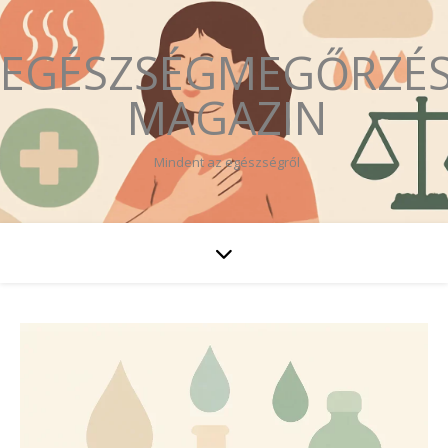
EGÉSZSÉGMEGŐRZÉ
MAGAZIN
Mindent az egészségről