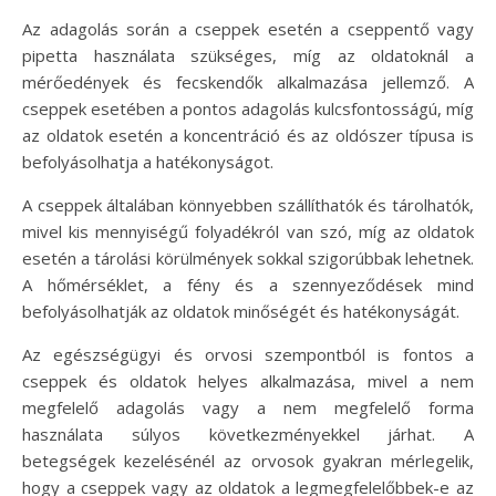
Az adagolás során a cseppek esetén a cseppentő vagy
pipetta használata szükséges, míg az oldatoknál a
mérőedények és fecskendők alkalmazása jellemző. A
cseppek esetében a pontos adagolás kulcsfontosságú, míg
az oldatok esetén a koncentráció és az oldószer típusa is
befolyásolhatja a hatékonyságot.
A cseppek általában könnyebben szállíthatók és tárolhatók,
mivel kis mennyiségű folyadékról van szó, míg az oldatok
esetén a tárolási körülmények sokkal szigorúbbak lehetnek.
A hőmérséklet, a fény és a szennyeződések mind
befolyásolhatják az oldatok minőségét és hatékonyságát.
Az egészségügyi és orvosi szempontból is fontos a
cseppek és oldatok helyes alkalmazása, mivel a nem
megfelelő adagolás vagy a nem megfelelő forma
használata súlyos következményekkel járhat. A
betegségek kezelésénél az orvosok gyakran mérlegelik,
hogy a cseppek vagy az oldatok a legmegfelelőbbek-e az