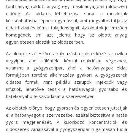
több anyag (oldott anyag) egy másik anyagban (oldószer)
oldódik. Az oldatok létrehozása során a molekulák
kölcsönhatásba lépnek egymással, ami megváltoztatja az
oldat fizikai és kémiai tulajdonságait. Az oldatok jellemzően
homogének, ami azt jelenti, hogy az oldott anyag
egyenletesen eloszlik az oldószerben.
Az oldatok széleskörű alkalmazási területei közé tartozik a
vegyipar, ahol különféle kémiai reakciókat végeznek,
valamint a gyógyszeripar, ahol a hatóanyagok oldat
formájában történő alkalmazása gyakori. A gyógyszerek
oldatos formái, mint például szirupok, injekciók vagy
infúziók, lehetővé teszik a hatóanyagok gyorsabb és
hatékonyabb felszívódását a szervezetben.
Az oldatok előnye, hogy gyorsan és egyenletesen juttatják
el a hatóanyagot a szervezetbe, ezáltal biztosítva a hatás
gyors megjelenését. A különböző koncentrációk és
oldószerek variálásával a gyógyszeripar rugalmasan tudja