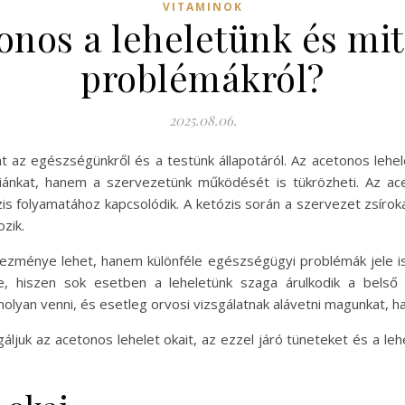
VITAMINOK
onos a leheletünk és mit 
problémákról?
2025.08.06.
hat az egészségünkről és a testünk állapotáról. Az acetonos lehe
niánkat, hanem a szervezetünk működését is tükrözheti. Az ac
zis folyamatához kapcsolódik. A ketózis során a szervezet zsír
zik.
ezménye lehet, hanem különféle egészségügyi problémák jele is
re, hiszen sok esetben a leheletünk szaga árulkodik a belső
lyan venni, és esetleg orvosi vizsgálatnak alávetni magunkat, ha 
ljuk az acetonos lehelet okait, az ezzel járó tüneteket és a l