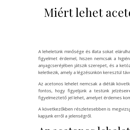
Miért lehet acet
A leheletünk minősége és illata sokat elárul
figyelmet érdemel, hiszen nemcsak a higié
anyagcseréjében játszik szerepet, és a ketó
keletkezik, amely a légzésünkön keresztül távo
Az acetonos lehelet nemcsak a diéták követk
fontos, hogy figyeljünk a testünk jelzései
figyelmeztető jel lehet, amelyet érdemes komo
A következőkben részletesebben is megvizsgá
kapjunk erről a jelenségről.