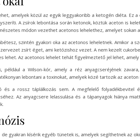
 okai
lehet, amelyek közül az egyik leggyakoribb a ketogén diéta. Ez a
szeríti. A zsírok lebontása során ketonok, köztük aceton is kel
természetes módon vezethet acetonos lehelethez, amelyet sokan a 
bétesz, szintén gyakori oka az acetonos leheletnek. Amikor a sz
 szervezet zsírt éget, ami ketózishoz vezet. A nem kezelt cukorb
es lehet. Az acetonos lehelet tehát figyelmeztető jel lehet, amely
k, például a Wilson-kór, amely a réz anyagcseréjének zavara,
atékonyan lebontani a toxinokat, amelyek közé tartozik az aceton i
 és a rossz táplálkozás sem. A megfelelő folyadékbevitel é
séhez. Az anyagcsere lelassulása és a tápanyagok hiánya miatt
k.
nózis
 de gyakran kísérik egyéb tünetek is, amelyek segíthetnek az oko