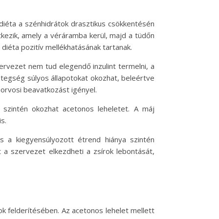
 diéta a szénhidrátok drasztikus csökkentésén
etkezik, amely a véráramba kerül, majd a tüdőn
diéta pozitív mellékhatásának tartanak.
ervezet nem tud elegendő inzulint termelni, a
etegség súlyos állapotokat okozhat, beleértve
 orvosi beavatkozást igényel.
 szintén okozhat acetonos leheletet. A máj
s.
s a kiegyensúlyozott étrend hiánya szintén
 a szervezet elkezdheti a zsírok lebontását,
k felderítésében. Az acetonos lehelet mellett