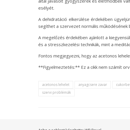
által javasolt gyógyszerek és életmódbeli vál
esélyét.
A dehidratáció elkerülése érdekében ügyeljün
segíthet a szervezet normális működésének b
A megelőzés érdekében ajánlott a kiegyensúl
és a stresszkezelési technikák, mint a meditá
Fontos megjegyezni, hogy az acetonos lehelet f
**Figyelmeztetés:** Ez a cikk nem számít or
acetonos lehelet
anyagcsere zavar
cukorbe
szervi problémák
Ashe a sablont készítette:
WP Royal
.