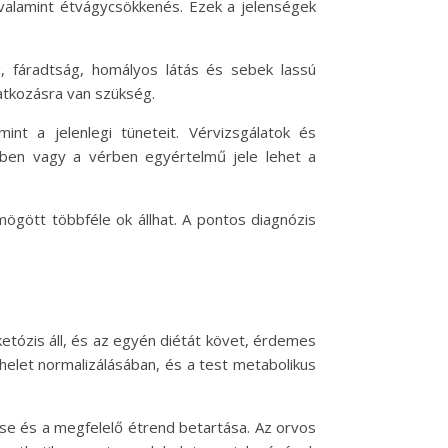
, valamint étvágycsökkenés. Ezek a jelenségek
, fáradtság, homályos látás és sebek lassú
atkozásra van szükség.
int a jelenlegi tüneteit. Vérvizsgálatok és
letben vagy a vérben egyértelmű jele lehet a
gött többféle ok állhat. A pontos diagnózis
etózis áll, és az egyén diétát követ, érdemes
ehelet normalizálásában, és a test metabolikus
ése és a megfelelő étrend betartása. Az orvos