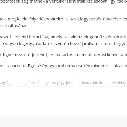
toztatások segíthetnek a vércukorszint stabilizálásában, így cs
k a megfelelő folyadékbevitelre is. A vízfogyasztás növelése és
iztosításában.
yozott étrend betartása, amely tartalmaz elegendő szénhidrátot
ció vagy a légzőgyakorlatok, szintén hozzájárulhatnak a test egy
igyelmeztető jel lehet, és ha tartósan fennáll, orvosi konzultáció
vosi tanácsnak. Egészségügyi probléma esetén mindenki csak az 
tegség
diagnózis
egészségügyi jelek
ketoacidózis
lehelet s