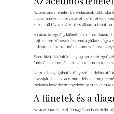
Az acetonos lehelet
Az acetonos lehelet kialakulásának több oka 
alapul, amely a szervezetet zsírégetésre kény
keresztül távozik. A ketózis állapota tehát 
A cukorbetegség, különösen a 1-es típusú dia
sejtek nem képesek felvenni a glükózt, így a
a diabetikus ketoacidózist, amely életveszély
Ezen kívül különféle anyagcsere-betegsége
funkciójának romlása miatt a test nem tudja h
Nem elhanyagolható tényező a dehidratáció
hozzájárulhat az acetonos lehelet megjelené
melynek következményeként aceton keletkezi
A tünetek és a diag
Az acetonos lehelet önmagában is észlelhető,