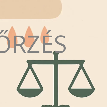
ŐRZÉS
N