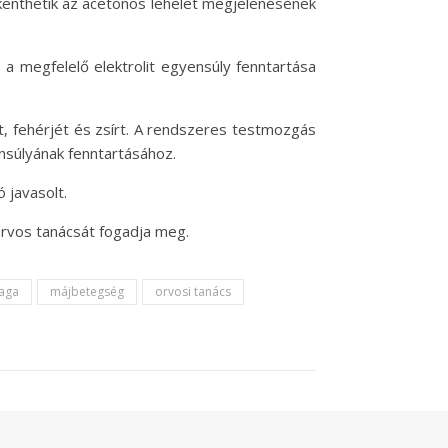
ökkenthetik az acetonos lehelet megjelenésének
 a megfelelő elektrolit egyensúly fenntartása
, fehérjét és zsírt. A rendszeres testmozgás
ensúlyának fenntartásához.
 javasolt.
orvos tanácsát fogadja meg.
zaga
májbetegség
orvosi tanács