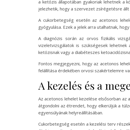
a ketózis állapotában gyakoriak lehetnek a k
jelezhetik, hogy a szervezet zsírégetésre állt
A cukorbetegség esetén az acetonos lehele
gyógyulása. Ezek a jelek arra utalhatnak, ho
A diagnózis során az orvos fizikális vizsg
vizeletvizsgálatok is szükségesek lehetnek 
ketózisnak vagy a diabéteszes ketoacidózisna
Fontos megjegyezni, hogy az acetonos lehel
felállítása érdekében orvosi szakértelemre v
A kezelés és a meg
Az acetonos lehelet kezelése elsősorban az a
átgondolni az étrendet, hogy elkerüljük a túl
egyensúlyának helyreállításában.
Cukorbetegség esetén a kezelési terv részeké