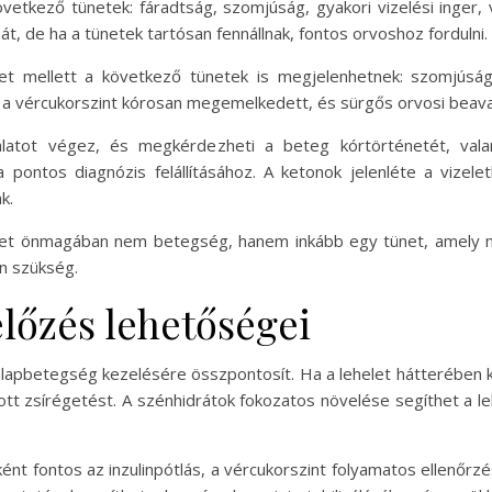
övetkező tünetek: fáradtság, szomjúság, gyakori vizelési inger
 át, de ha a tünetek tartósan fennállnak, fontos orvoshoz fordulni.
t mellett a következő tünetek is megjelenhetnek: szomjúság
gy a vércukorszint kórosan megemelkedett, és sürgős orvosi beav
álatot végez, és megkérdezheti a beteg kórtörténetét, valam
a pontos diagnózis felállításához. A ketonok jelenléte a vize
k.
et önmagában nem betegség, hanem inkább egy tünet, amely mö
an szükség.
előzés lehetőségei
lapbetegség kezelésére összpontosít. Ha a lehelet hátterében k
zott zsírégetést. A szénhidrátok fokozatos növelése segíthet a l
nt fontos az inzulinpótlás, a vércukorszint folyamatos ellenőrz