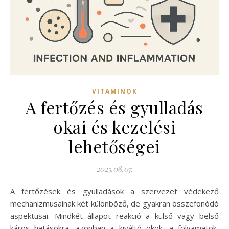
VITAMINOK
A fertőzés és gyulladás
okai és kezelési
lehetőségei
2025.08.07.
A fertőzések és gyulladások a szervezet védekező
mechanizmusainak két különböző, de gyakran összefonódó
aspektusai. Mindkét állapot reakció a külső vagy belső
káros hatásokra, azonban a kiváltó okok, a folyamatok,