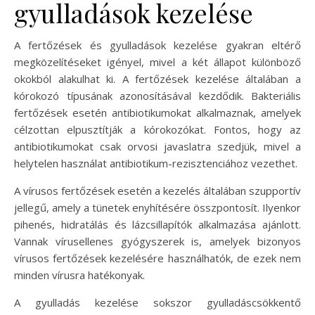
gyulladások kezelése
A fertőzések és gyulladások kezelése gyakran eltérő
megközelítéseket igényel, mivel a két állapot különböző
okokból alakulhat ki. A fertőzések kezelése általában a
kórokozó típusának azonosításával kezdődik. Bakteriális
fertőzések esetén antibiotikumokat alkalmaznak, amelyek
célzottan elpusztítják a kórokozókat. Fontos, hogy az
antibiotikumokat csak orvosi javaslatra szedjük, mivel a
helytelen használat antibiotikum-rezisztenciához vezethet.
A vírusos fertőzések esetén a kezelés általában szupportív
jellegű, amely a tünetek enyhítésére összpontosít. Ilyenkor
pihenés, hidratálás és lázcsillapítók alkalmazása ajánlott.
Vannak vírusellenes gyógyszerek is, amelyek bizonyos
vírusos fertőzések kezelésére használhatók, de ezek nem
minden vírusra hatékonyak.
A gyulladás kezelése sokszor gyulladáscsökkentő