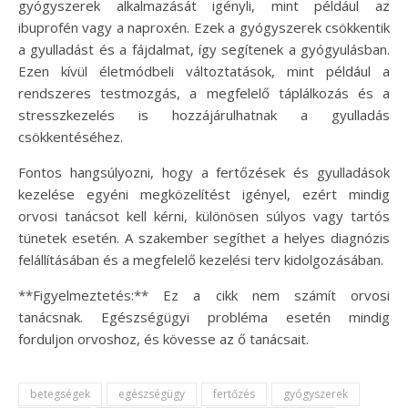
gyógyszerek alkalmazását igényli, mint például az
ibuprofén vagy a naproxén. Ezek a gyógyszerek csökkentik
a gyulladást és a fájdalmat, így segítenek a gyógyulásban.
Ezen kívül életmódbeli változtatások, mint például a
rendszeres testmozgás, a megfelelő táplálkozás és a
stresszkezelés is hozzájárulhatnak a gyulladás
csökkentéséhez.
Fontos hangsúlyozni, hogy a fertőzések és gyulladások
kezelése egyéni megközelítést igényel, ezért mindig
orvosi tanácsot kell kérni, különösen súlyos vagy tartós
tünetek esetén. A szakember segíthet a helyes diagnózis
felállításában és a megfelelő kezelési terv kidolgozásában.
**Figyelmeztetés:** Ez a cikk nem számít orvosi
tanácsnak. Egészségügyi probléma esetén mindig
forduljon orvoshoz, és kövesse az ő tanácsait.
betegségek
egészségügy
fertőzés
gyógyszerek