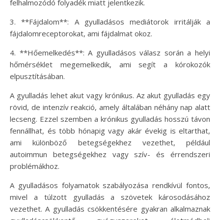
felhalmozódó folyadék miatt jelentkezik.
3. **Fájdalom**: A gyulladásos mediátorok irritálják a
fájdalomreceptorokat, ami fájdalmat okoz.
4. **Hőemelkedés**: A gyulladásos válasz során a helyi
hőmérséklet megemelkedik, ami segít a kórokozók
elpusztításában.
A gyulladás lehet akut vagy krónikus. Az akut gyulladás egy
rövid, de intenzív reakció, amely általában néhány nap alatt
lecseng. Ezzel szemben a krónikus gyulladás hosszú távon
fennállhat, és több hónapig vagy akár évekig is eltarthat,
ami különböző betegségekhez vezethet, például
autoimmun betegségekhez vagy szív- és érrendszeri
problémákhoz.
A gyulladásos folyamatok szabályozása rendkívül fontos,
mivel a túlzott gyulladás a szövetek károsodásához
vezethet. A gyulladás csökkentésére gyakran alkalmaznak