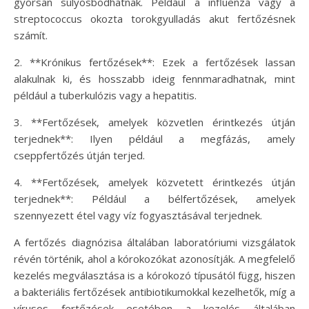
gyorsan súlyosbodhatnak. Például a influenza vagy a
streptococcus okozta torokgyulladás akut fertőzésnek
számít.
2. **Krónikus fertőzések**: Ezek a fertőzések lassan
alakulnak ki, és hosszabb ideig fennmaradhatnak, mint
például a tuberkulózis vagy a hepatitis.
3. **Fertőzések, amelyek közvetlen érintkezés útján
terjednek**: Ilyen például a megfázás, amely
cseppfertőzés útján terjed.
4. **Fertőzések, amelyek közvetett érintkezés útján
terjednek**: Például a bélfertőzések, amelyek
szennyezett étel vagy víz fogyasztásával terjednek.
A fertőzés diagnózisa általában laboratóriumi vizsgálatok
révén történik, ahol a kórokozókat azonosítják. A megfelelő
kezelés megválasztása is a kórokozó típusától függ, hiszen
a bakteriális fertőzések antibiotikumokkal kezelhetők, míg a
vírusos fertőzések esetében a kezelés általában