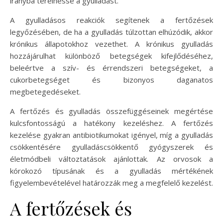
irányba terelhesse a gyulladást.
A gyulladásos reakciók segítenek a fertőzések
legyőzésében, de ha a gyulladás túlzottan elhúzódik, akkor
krónikus állapotokhoz vezethet. A krónikus gyulladás
hozzájárulhat különböző betegségek kifejlődéséhez,
beleértve a szív- és érrendszeri betegségeket, a
cukorbetegséget és bizonyos daganatos
megbetegedéseket.
A fertőzés és gyulladás összefüggéseinek megértése
kulcsfontosságú a hatékony kezeléshez. A fertőzés
kezelése gyakran antibiotikumokat igényel, míg a gyulladás
csökkentésére gyulladáscsökkentő gyógyszerek és
életmódbeli változtatások ajánlottak. Az orvosok a
kórokozó típusának és a gyulladás mértékének
figyelembevételével határozzák meg a megfelelő kezelést.
A fertőzések és