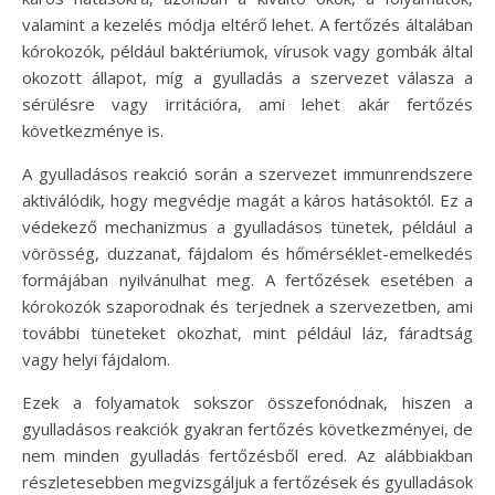
valamint a kezelés módja eltérő lehet. A fertőzés általában
kórokozók, például baktériumok, vírusok vagy gombák által
okozott állapot, míg a gyulladás a szervezet válasza a
sérülésre vagy irritációra, ami lehet akár fertőzés
következménye is.
A gyulladásos reakció során a szervezet immunrendszere
aktiválódik, hogy megvédje magát a káros hatásoktól. Ez a
védekező mechanizmus a gyulladásos tünetek, például a
vörösség, duzzanat, fájdalom és hőmérséklet-emelkedés
formájában nyilvánulhat meg. A fertőzések esetében a
kórokozók szaporodnak és terjednek a szervezetben, ami
további tüneteket okozhat, mint például láz, fáradtság
vagy helyi fájdalom.
Ezek a folyamatok sokszor összefonódnak, hiszen a
gyulladásos reakciók gyakran fertőzés következményei, de
nem minden gyulladás fertőzésből ered. Az alábbiakban
részletesebben megvizsgáljuk a fertőzések és gyulladások