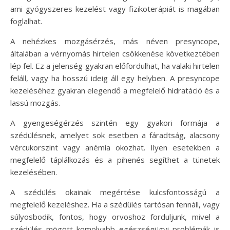
ami gyógyszeres kezelést vagy fizikoterápiát is magában
foglalhat.
A nehézkes mozgásérzés, más néven presyncope,
általában a vérnyomás hirtelen csökkenése következtében
lép fel. Ez a jelenség gyakran előfordulhat, ha valaki hirtelen
feláll, vagy ha hosszú ideig áll egy helyben. A presyncope
kezeléséhez gyakran elegendő a megfelelő hidratáció és a
lassú mozgás.
A gyengeségérzés szintén egy gyakori formája a
szédülésnek, amelyet sok esetben a fáradtság, alacsony
vércukorszint vagy anémia okozhat. Ilyen esetekben a
megfelelő táplálkozás és a pihenés segíthet a tünetek
kezelésében.
A szédülés okainak megértése kulcsfontosságú a
megfelelő kezeléshez. Ha a szédülés tartósan fennáll, vagy
súlyosbodik, fontos, hogy orvoshoz forduljunk, mivel a
szédülés mögött komolyabb egészségügyi problémák is