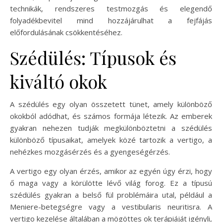
technikák, rendszeres testmozgás és elegendő
folyadékbevitel mind hozzájárulhat a fejfájás
előfordulásának csökkentéséhez.
Szédülés: Típusok és
kiváltó okok
A szédülés egy olyan összetett tünet, amely különböző
okokból adódhat, és számos formája létezik. Az emberek
gyakran nehezen tudják megkülönböztetni a szédülés
különböző típusaikat, amelyek közé tartozik a vertigo, a
nehézkes mozgásérzés és a gyengeségérzés.
A vertigo egy olyan érzés, amikor az egyén úgy érzi, hogy
ő maga vagy a körülötte lévő világ forog. Ez a típusú
szédülés gyakran a belső fül problémáira utal, például a
Meniere-betegségre vagy a vestibularis neuritisra. A
vertigo kezelése általában a mögöttes ok terápiáját igényli,