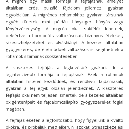
A migrén egy másik formája a fejfájásnak, amelyet
általában erős, pulzáló fájdalom jellemez, gyakran
egyoldalúan. A migrénes rohamokhoz gyakran társulnak
egyéb tünetek, mint például hányinger, hányás vagy
fényérzékenység. A migrén okai sokfélék lehetnek,
beleértve a hormonális változásokat, bizonyos ételeket,
stresszhelyzeteket és alváshiányt. A kezelés általában
gyógyszeres, de életmódbeli változások is segíthetnek a
rohamok számának csökkentésében.
A klaszteres fejfájás a legkevésbé gyakori, de a
legintenzívebb formája a fejfájásnak. Ezek a rohamok
általában hirtelen kezdődnek, és rendkívül fájdalmasak,
gyakran a fej egyik oldalán jelentkeznek. A klaszteres
fejfájás okai nem teljesen ismertek, de a kezelés általában
oxigénterápiát és fájdalomcsillapító gyógyszereket foglal
magában.
A fejfájás esetén a legfontosabb, hogy figyeljünk a kiváltó
okokra, és próbáljuk meg elkerülni azokat. Stresszkezelési