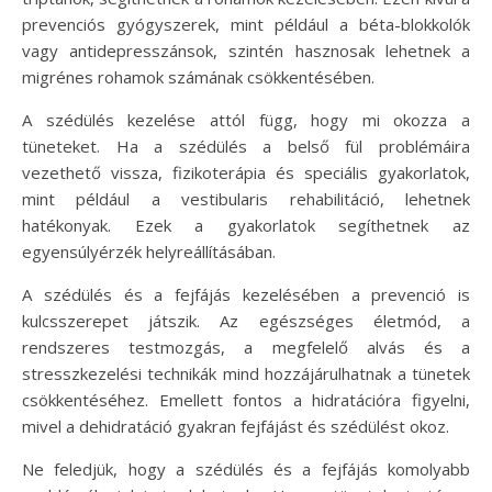
prevenciós gyógyszerek, mint például a béta-blokkolók
vagy antidepresszánsok, szintén hasznosak lehetnek a
migrénes rohamok számának csökkentésében.
A szédülés kezelése attól függ, hogy mi okozza a
tüneteket. Ha a szédülés a belső fül problémáira
vezethető vissza, fizikoterápia és speciális gyakorlatok,
mint például a vestibularis rehabilitáció, lehetnek
hatékonyak. Ezek a gyakorlatok segíthetnek az
egyensúlyérzék helyreállításában.
A szédülés és a fejfájás kezelésében a prevenció is
kulcsszerepet játszik. Az egészséges életmód, a
rendszeres testmozgás, a megfelelő alvás és a
stresszkezelési technikák mind hozzájárulhatnak a tünetek
csökkentéséhez. Emellett fontos a hidratációra figyelni,
mivel a dehidratáció gyakran fejfájást és szédülést okoz.
Ne feledjük, hogy a szédülés és a fejfájás komolyabb