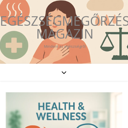
EGÉSZSÉGMEGŐRZÉ
MAGAZIN
Mindent az egészségről