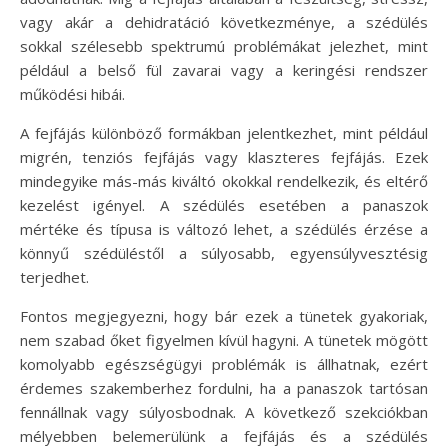
vagy akár a dehidratáció következménye, a szédülés
sokkal szélesebb spektrumú problémákat jelezhet, mint
például a belső fül zavarai vagy a keringési rendszer
működési hibái.
A fejfájás különböző formákban jelentkezhet, mint például
migrén, tenziós fejfájás vagy klaszteres fejfájás. Ezek
mindegyike más-más kiváltó okokkal rendelkezik, és eltérő
kezelést igényel. A szédülés esetében a panaszok
mértéke és típusa is változó lehet, a szédülés érzése a
könnyű szédüléstől a súlyosabb, egyensúlyvesztésig
terjedhet.
Fontos megjegyezni, hogy bár ezek a tünetek gyakoriak,
nem szabad őket figyelmen kívül hagyni. A tünetek mögött
komolyabb egészségügyi problémák is állhatnak, ezért
érdemes szakemberhez fordulni, ha a panaszok tartósan
fennállnak vagy súlyosbodnak. A következő szekciókban
mélyebben belemerülünk a fejfájás és a szédülés