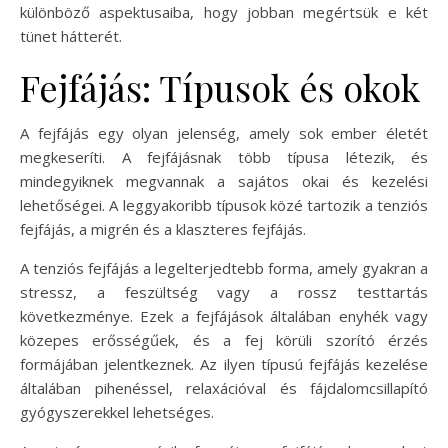
különböző aspektusaiba, hogy jobban megértsük e két
tünet hátterét.
Fejfájás: Típusok és okok
A fejfájás egy olyan jelenség, amely sok ember életét
megkeseríti. A fejfájásnak több típusa létezik, és
mindegyiknek megvannak a sajátos okai és kezelési
lehetőségei. A leggyakoribb típusok közé tartozik a tenziós
fejfájás, a migrén és a klaszteres fejfájás.
A tenziós fejfájás a legelterjedtebb forma, amely gyakran a
stressz, a feszültség vagy a rossz testtartás
következménye. Ezek a fejfájások általában enyhék vagy
közepes erősségűek, és a fej körüli szorító érzés
formájában jelentkeznek. Az ilyen típusú fejfájás kezelése
általában pihenéssel, relaxációval és fájdalomcsillapító
gyógyszerekkel lehetséges.