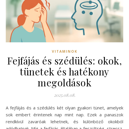
VITAMINOK
Fejfájás és szédülés: okok,
tünetek és hatékony
megoldások
2025.08.08.
A fejfájás és a szédülés két olyan gyakori tünet, amelyek
sok embert érintenek nap mint nap. Ezek a panaszok
rendkívül zavaróak lehetnek, és különböző okokból
adódhatnak. Míg a fejfájás általában a feszültség, stressz,