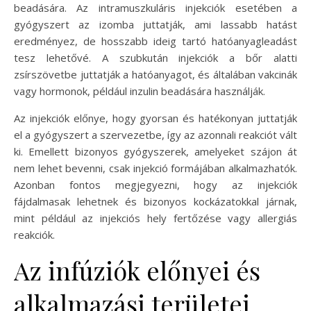
beadására. Az intramuszkuláris injekciók esetében a
gyógyszert az izomba juttatják, ami lassabb hatást
eredményez, de hosszabb ideig tartó hatóanyagleadást
tesz lehetővé. A szubkután injekciók a bőr alatti
zsírszövetbe juttatják a hatóanyagot, és általában vakcinák
vagy hormonok, például inzulin beadására használják.
Az injekciók előnye, hogy gyorsan és hatékonyan juttatják
el a gyógyszert a szervezetbe, így az azonnali reakciót vált
ki. Emellett bizonyos gyógyszerek, amelyeket szájon át
nem lehet bevenni, csak injekció formájában alkalmazhatók.
Azonban fontos megjegyezni, hogy az injekciók
fájdalmasak lehetnek és bizonyos kockázatokkal járnak,
mint például az injekciós hely fertőzése vagy allergiás
reakciók.
Az infúziók előnyei és
alkalmazási területei