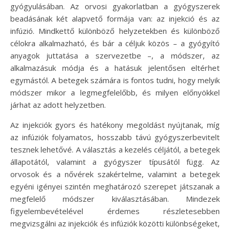
gyógyulásában. Az orvosi gyakorlatban a gyógyszerek
beadásának két alapvető formája van: az injekció és az
infúzió. Mindkettő különböző helyzetekben és különböző
célokra alkalmazható, és bár a céljuk közös – a gyógyító
anyagok juttatása a szervezetbe –, a módszer, az
alkalmazásuk módja és a hatásuk jelentősen eltérhet
egymástól. A betegek számára is fontos tudni, hogy melyik
módszer mikor a legmegfelelőbb, és milyen előnyökkel
járhat az adott helyzetben.
Az injekciók gyors és hatékony megoldást nyújtanak, míg
az infúziók folyamatos, hosszabb távú gyógyszerbevitelt
tesznek lehetővé. A választás a kezelés céljától, a betegek
állapotától, valamint a gyógyszer típusától függ. Az
orvosok és a nővérek szakértelme, valamint a betegek
egyéni igényei szintén meghatározó szerepet játszanak a
megfelelő módszer kiválasztásában. Mindezek
figyelembevételével érdemes részletesebben
megvizsgálni az injekciók és infúziók közötti különbségeket,