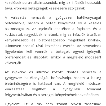
kezelések során alkalmazandók, míg az infúziók hosszabb
távú, krónikus betegségek kezelésére szolgálnak.
A választás nemcsak a gyógyszer hatékonyságát
befolyásolja, hanem a beteg kényelmét és a kezelés
biztonságát is. Az injekciók esetében a fájdalom és a
kockázatok nagyobbak lehetnek, míg az infúziók általában
kényelmesebb és biztonságosabb megoldást kínálnak,
különösen hosszú távú kezelések esetén. Az orvosoknak
figyelembe kell venniük a betegek egyedi igényeit,
preferenciáit és állapotát, amikor a megfelelő módszert
választják.
Az injekciók és infúziók közötti döntés nemcsak a
gyógyszer hatékonyságát befolyásolja, hanem a beteg
életminőségére is hatással van. A megfelelő módszer
kiválasztása segíthet a gyógyulási folyamat
felgyorsításában és a betegek kényelmének növelésében.
Figyelem: Ez a cikk nem számít orvosi tanácsnak.