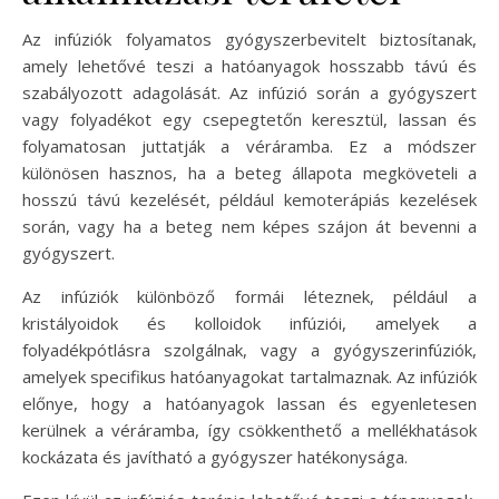
Az infúziók folyamatos gyógyszerbevitelt biztosítanak,
amely lehetővé teszi a hatóanyagok hosszabb távú és
szabályozott adagolását. Az infúzió során a gyógyszert
vagy folyadékot egy csepegtetőn keresztül, lassan és
folyamatosan juttatják a véráramba. Ez a módszer
különösen hasznos, ha a beteg állapota megköveteli a
hosszú távú kezelését, például kemoterápiás kezelések
során, vagy ha a beteg nem képes szájon át bevenni a
gyógyszert.
Az infúziók különböző formái léteznek, például a
kristályoidok és kolloidok infúziói, amelyek a
folyadékpótlásra szolgálnak, vagy a gyógyszerinfúziók,
amelyek specifikus hatóanyagokat tartalmaznak. Az infúziók
előnye, hogy a hatóanyagok lassan és egyenletesen
kerülnek a véráramba, így csökkenthető a mellékhatások
kockázata és javítható a gyógyszer hatékonysága.