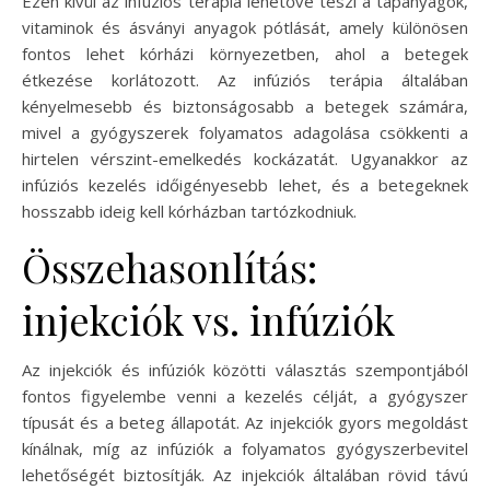
Ezen kívül az infúziós terápia lehetővé teszi a tápanyagok,
vitaminok és ásványi anyagok pótlását, amely különösen
fontos lehet kórházi környezetben, ahol a betegek
étkezése korlátozott. Az infúziós terápia általában
kényelmesebb és biztonságosabb a betegek számára,
mivel a gyógyszerek folyamatos adagolása csökkenti a
hirtelen vérszint-emelkedés kockázatát. Ugyanakkor az
infúziós kezelés időigényesebb lehet, és a betegeknek
hosszabb ideig kell kórházban tartózkodniuk.
Összehasonlítás:
injekciók vs. infúziók
Az injekciók és infúziók közötti választás szempontjából
fontos figyelembe venni a kezelés célját, a gyógyszer
típusát és a beteg állapotát. Az injekciók gyors megoldást
kínálnak, míg az infúziók a folyamatos gyógyszerbevitel
lehetőségét biztosítják. Az injekciók általában rövid távú