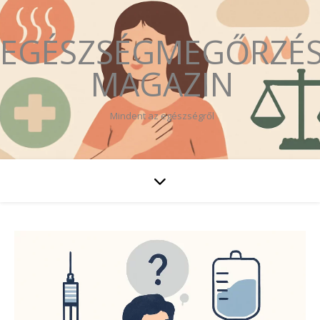
EGÉSZSÉGMEGŐRZÉ
MAGAZIN
Mindent az egészségről