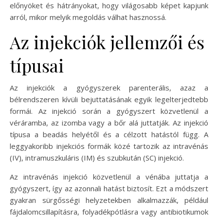
előnyöket és hátrányokat, hogy világosabb képet kapjunk
arról, mikor melyik megoldás válhat hasznossá.
Az injekciók jellemzői és
típusai
Az injekciók a gyógyszerek parenterális, azaz a
bélrendszeren kívüli bejuttatásának egyik legelterjedtebb
formái. Az injekció során a gyógyszert közvetlenül a
véráramba, az izomba vagy a bőr alá juttatják. Az injekció
típusa a beadás helyétől és a célzott hatástól függ. A
leggyakoribb injekciós formák közé tartozik az intravénás
(IV), intramuszkuláris (IM) és szubkután (SC) injekció.
Az intravénás injekció közvetlenül a vénába juttatja a
gyógyszert, így az azonnali hatást biztosít. Ezt a módszert
gyakran sürgősségi helyzetekben alkalmazzák, például
fájdalomcsillapításra, folyadékpótlásra vagy antibiotikumok