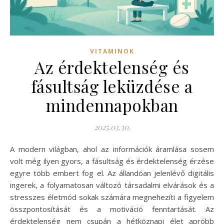
VITAMINOK
Az érdektelenség és
fásultság leküzdése a
mindennapokban
2025.03.30.
A modern világban, ahol az információk áramlása sosem
volt még ilyen gyors, a fásultság és érdektelenség érzése
egyre több embert fog el. Az állandóan jelenlévő digitális
ingerek, a folyamatosan változó társadalmi elvárások és a
stresszes életmód sokak számára megnehezíti a figyelem
összpontosítását és a motiváció fenntartását. Az
érdektelenség nem csupán a hétköznapi élet apróbb