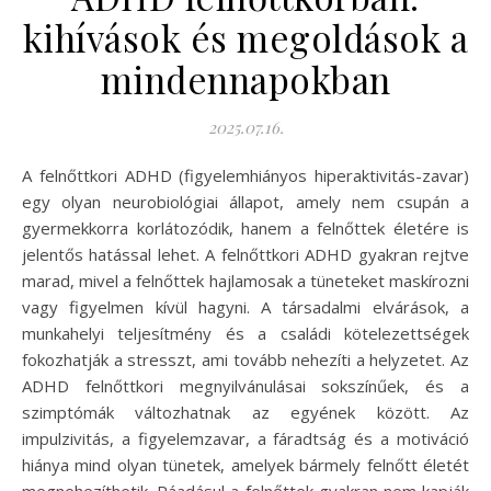
kihívások és megoldások a
mindennapokban
2025.07.16.
A felnőttkori ADHD (figyelemhiányos hiperaktivitás-zavar)
egy olyan neurobiológiai állapot, amely nem csupán a
gyermekkorra korlátozódik, hanem a felnőttek életére is
jelentős hatással lehet. A felnőttkori ADHD gyakran rejtve
marad, mivel a felnőttek hajlamosak a tüneteket maskírozni
vagy figyelmen kívül hagyni. A társadalmi elvárások, a
munkahelyi teljesítmény és a családi kötelezettségek
fokozhatják a stresszt, ami tovább nehezíti a helyzetet. Az
ADHD felnőttkori megnyilvánulásai sokszínűek, és a
szimptómák változhatnak az egyének között. Az
impulzivitás, a figyelemzavar, a fáradtság és a motiváció
hiánya mind olyan tünetek, amelyek bármely felnőtt életét
megnehezíthetik. Ráadásul a felnőttek gyakran nem kapják