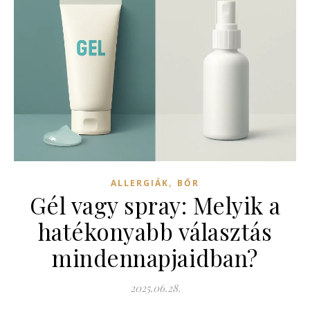
,
ALLERGIÁK
BŐR
Gél vagy spray: Melyik a
hatékonyabb választás
mindennapjaidban?
2025.06.28.