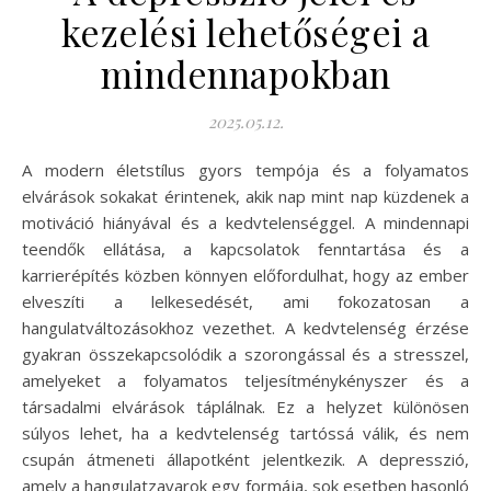
kezelési lehetőségei a
mindennapokban
2025.05.12.
A modern életstílus gyors tempója és a folyamatos
elvárások sokakat érintenek, akik nap mint nap küzdenek a
motiváció hiányával és a kedvtelenséggel. A mindennapi
teendők ellátása, a kapcsolatok fenntartása és a
karrierépítés közben könnyen előfordulhat, hogy az ember
elveszíti a lelkesedését, ami fokozatosan a
hangulatváltozásokhoz vezethet. A kedvtelenség érzése
gyakran összekapcsolódik a szorongással és a stresszel,
amelyeket a folyamatos teljesítménykényszer és a
társadalmi elvárások táplálnak. Ez a helyzet különösen
súlyos lehet, ha a kedvtelenség tartóssá válik, és nem
csupán átmeneti állapotként jelentkezik. A depresszió,
amely a hangulatzavarok egy formája, sok esetben hasonló