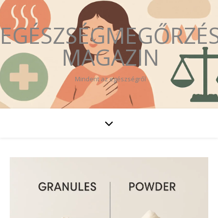
EGÉSZSÉGMEGŐRZÉ
MAGAZIN
Mindent az egészségről