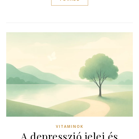
VITAMINOK
A depresszió jelei és