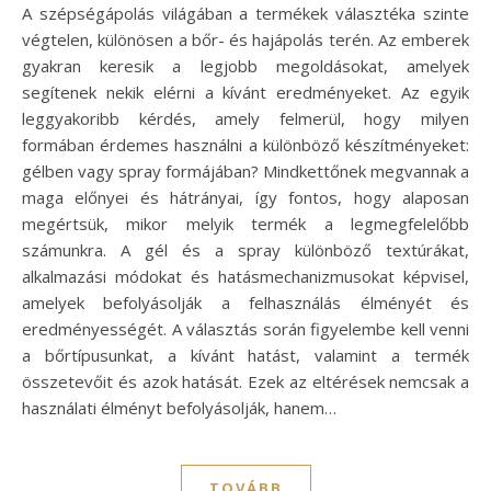
A szépségápolás világában a termékek választéka szinte
végtelen, különösen a bőr- és hajápolás terén. Az emberek
gyakran keresik a legjobb megoldásokat, amelyek
segítenek nekik elérni a kívánt eredményeket. Az egyik
leggyakoribb kérdés, amely felmerül, hogy milyen
formában érdemes használni a különböző készítményeket:
gélben vagy spray formájában? Mindkettőnek megvannak a
maga előnyei és hátrányai, így fontos, hogy alaposan
megértsük, mikor melyik termék a legmegfelelőbb
számunkra. A gél és a spray különböző textúrákat,
alkalmazási módokat és hatásmechanizmusokat képvisel,
amelyek befolyásolják a felhasználás élményét és
eredményességét. A választás során figyelembe kell venni
a bőrtípusunkat, a kívánt hatást, valamint a termék
összetevőit és azok hatását. Ezek az eltérések nemcsak a
használati élményt befolyásolják, hanem…
TOVÁBB