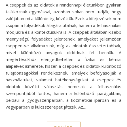
A cseppek és az oldatok a mindennapi életünkben gyakran
találkoznak egymással, azonban sokan nem tudják, hogy
valójában mi a különbség közöttük. Ezek a kifejezések nem
csupán a folyadékok állagára utalnak, hanem a felhasználási
módjukra és a kontextusukra is. A cseppek általában kisebb
mennyiségű folyadékot jelentenek, amelyeket jellemzően
cseppentve alkalmazunk, míg az oldatok összetettabbak,
mivel különböző anyagok oldódnak fel bennük. A
megértésükhöz elengedhetetlen a fizikai és kémiai
alapelvek ismerete, hiszen a cseppek és oldatok különböző
tulajdonságokkal rendelkeznek, amelyek befolyásolják a
használatukat, valamint hatékonyságukat. A cseppek és
oldatok közötti választás nemcsak a felhasználás
szempontjából fontos, hanem a különböző iparágakban,
például a gyógyszeriparban, a kozmetikai iparban és a
vegyiparban is kulcsszerepet játszik. Az…