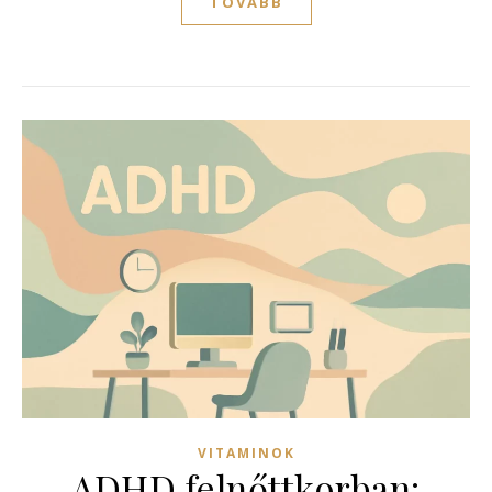
TOVÁBB
VITAMINOK
ADHD felnőttkorban: