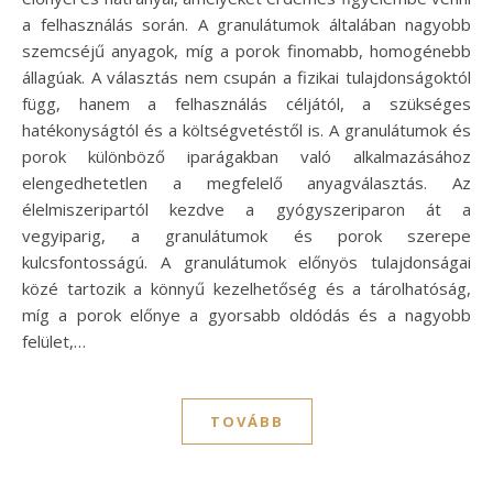
a felhasználás során. A granulátumok általában nagyobb
szemcséjű anyagok, míg a porok finomabb, homogénebb
állagúak. A választás nem csupán a fizikai tulajdonságoktól
függ, hanem a felhasználás céljától, a szükséges
hatékonyságtól és a költségvetéstől is. A granulátumok és
porok különböző iparágakban való alkalmazásához
elengedhetetlen a megfelelő anyagválasztás. Az
élelmiszeripartól kezdve a gyógyszeriparon át a
vegyiparig, a granulátumok és porok szerepe
kulcsfontosságú. A granulátumok előnyös tulajdonságai
közé tartozik a könnyű kezelhetőség és a tárolhatóság,
míg a porok előnye a gyorsabb oldódás és a nagyobb
felület,…
TOVÁBB