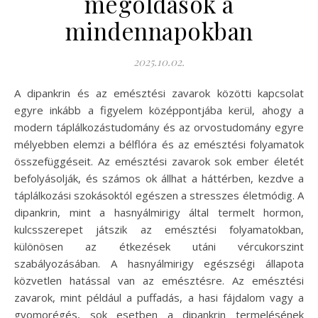
megoldások a
mindennapokban
2025.10.02.
A dipankrin és az emésztési zavarok közötti kapcsolat
egyre inkább a figyelem középpontjába kerül, ahogy a
modern táplálkozástudomány és az orvostudomány egyre
mélyebben elemzi a bélflóra és az emésztési folyamatok
összefüggéseit. Az emésztési zavarok sok ember életét
befolyásolják, és számos ok állhat a háttérben, kezdve a
táplálkozási szokásoktól egészen a stresszes életmódig. A
dipankrin, mint a hasnyálmirigy által termelt hormon,
kulcsszerepet játszik az emésztési folyamatokban,
különösen az étkezések utáni vércukorszint
szabályozásában. A hasnyálmirigy egészségi állapota
közvetlen hatással van az emésztésre. Az emésztési
zavarok, mint például a puffadás, a hasi fájdalom vagy a
gyomorégés, sok esetben a dipankrin termelésének