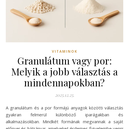
VITAMINOK
Granulátum vagy por:
Melyik a jobb választás a
mindennapokban?
2025.12.25.
A granulátum és a por formájú anyagok közötti választás
gyakran felmerül különböző iparágakban és
alkalmazásokban. Mindkét formának megvannak a saját
előnyei és hátrányai, amelyeket érdemes figyelembe venni