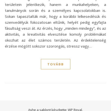
területein jelentkezik, hanem a munkahelyeken, a
tanulmányok során és a személyes kapcsolatokban is.
Sokan tapasztalták már, hogy a korábbi lelkesedésük és
szenvedélyük fokozatosan eltűnik, helyét pedig egyfajta
fásultság veszi át. Az érzés, hogy „minden mindegy”, és az
aktivitás, a kreativitás elvesztése komoly problémákat
okozhat az élet számos területén. Az érdektelenség
érzése mögött sokszor szorongás, stressz vagy…
TOVÁBB
Ashe a sablont készítette:
WP Royal
.