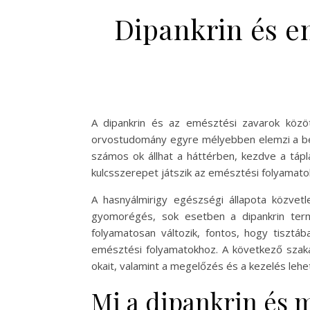
Dipankrin és e
A dipankrin és az emésztési zavarok közö
orvostudomány egyre mélyebben elemzi a bél
számos ok állhat a háttérben, kezdve a tápl
kulcsszerepet játszik az emésztési folyamato
A hasnyálmirigy egészségi állapota közvet
gyomorégés, sok esetben a dipankrin term
folyamatosan változik, fontos, hogy tiszt
emésztési folyamatokhoz. A következő szaka
okait, valamint a megelőzés és a kezelés lehe
Mi a dipankrin és m