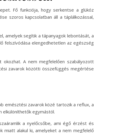
repet. Fő funkciója, hogy serkentse a glükóz
ése szoros kapcsolatban áll a táplálkozással,
el, amelyek segítik a tápanyagok lebontását, a
elő felszívódása elengedhetetlen az egészség
t okozhat. A nem megfelelően szabályozott
tési zavarok közötti összefüggés megértése
b emésztési zavarok közé tartozik a reflux, a
 elkülöníthetők egymástól.
szaáramlik a nyelőcsőbe, ami égő érzést és
 miatt alakul ki, amelyeket a nem megfelelő