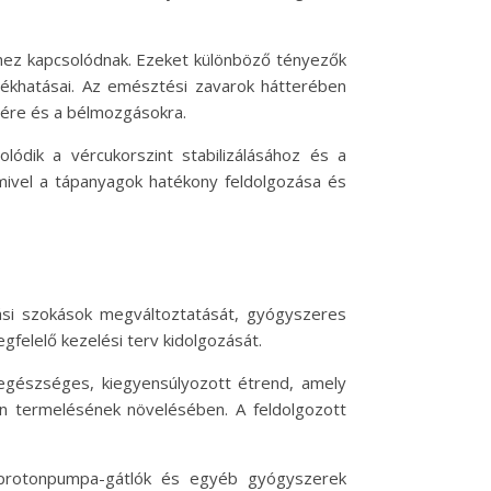
hez kapcsolódnak. Ezeket különböző tényezők
llékhatásai. Az emésztési zavarok hátterében
égére és a bélmozgásokra.
lódik a vércukorszint stabilizálásához és a
mivel a tápanyagok hatékony feldolgozása és
zási szokások megváltoztatását, gyógyszeres
egfelelő kezelési terv kidolgozását.
egészséges, kiegyensúlyozott étrend, amely
rin termelésének növelésében. A feldolgozott
 protonpumpa-gátlók és egyéb gyógyszerek