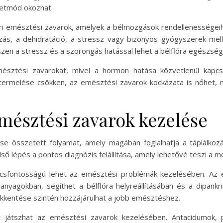
letmód okozhat.
i emésztési zavarok, amelyek a bélmozgások rendellenességei
kozás, a dehidratáció, a stressz vagy bizonyos gyógyszerek me
hiszen a stressz és a szorongás hatással lehet a bélflóra egészs
emésztési zavarokat, mivel a hormon hatása közvetlenül kapcso
 termelése csökken, az emésztési zavarok kockázata is nőhet, 
emésztési zavarok kezelése
se összetett folyamat, amely magában foglalhatja a táplálko
ső lépés a pontos diagnózis felállítása, amely lehetővé teszi a m
ulcsfontosságú lehet az emésztési problémák kezelésében. Az 
nyagokban, segíthet a bélflóra helyreállításában és a dipank
ökkentése szintén hozzájárulhat a jobb emésztéshez.
t játszhat az emésztési zavarok kezelésében. Antacidumok,