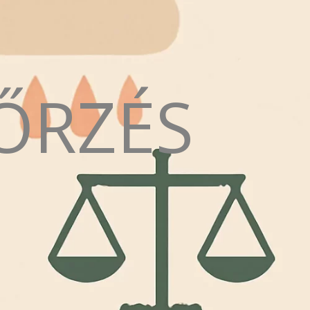
ŐRZÉS
N