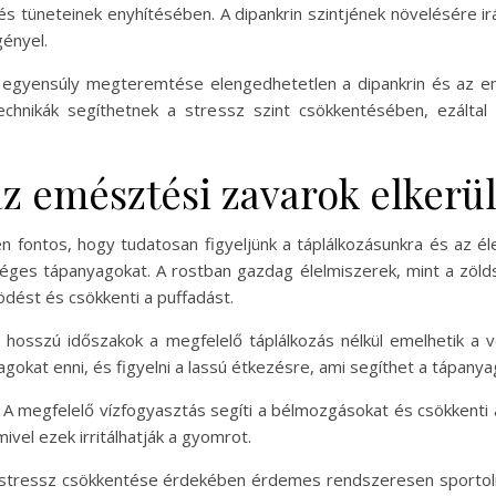
s tüneteinek enyhítésében. A dipankrin szintjének növelésére i
gényel.
lki egyensúly megteremtése elengedhetetlen a dipankrin és az 
echnikák segíthetnek a stressz szint csökkentésében, ezáltal
az emésztési zavarok elkerü
fontos, hogy tudatosan figyeljünk a táplálkozásunkra és az él
kséges tápanyagokat. A rostban gazdag élelmiszerek, mint a zöld
dést és csökkenti a puffadást.
l hosszú időszakok a megfelelő táplálkozás nélkül emelhetik a v
kat enni, és figyelni a lassú étkezésre, ami segíthet a tápanya
. A megfelelő vízfogyasztás segíti a bélmozgásokat és csökkenti 
ivel ezek irritálhatják a gyomrot.
. A stressz csökkentése érdekében érdemes rendszeresen sportoln