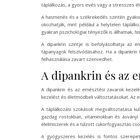
táplálkozás, a gyors evés vagy a stresszes é
A hasmenés és a székrekedés szintén gyakor
okozhatják, mint például a helytelen táplál
gyakran pszichológiai tényezők is állhatnak, 
A dipankrin szintje is befolyásolhatja az 
tápanyagok felszívódásához. Ha a dipankrin
felhasználása zavart szenvedhet.
A dipankrin és az 
A dipankrin és az emésztési zavarok kezelé
kezelést és életmódbeli változtatásokat. Az el
A táplálkozási szokások megváltoztatása k
gazdag rostokban, vitaminokban és ásványi a
élelmiszerek és a túlzott cukorfogyasztás cs
A gyógyszeres kezelés is fontos szerepe