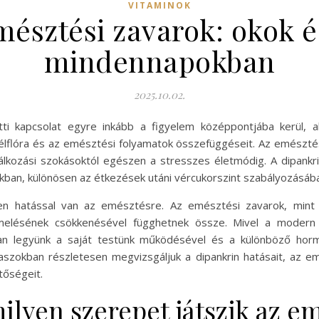
VITAMINOK
mésztési zavarok: okok 
mindennapokban
2025.10.02.
tti kapcsolat egyre inkább a figyelem középpontjába kerül,
flóra és az emésztési folyamatok összefüggéseit. Az emésztési
álkozási szokásoktól egészen a stresszes életmódig. A dipankrin
kban, különösen az étkezések utáni vércukorszint szabályozásáb
len hatással van az emésztésre. Az emésztési zavarok, mint 
elésének csökkenésével függhetnek össze. Mivel a modern t
ában legyünk a saját testünk működésével és a különböző hor
szokban részletesen megvizsgáljuk a dipankrin hatásait, az em
tőségeit.
ilyen szerepet játszik az 