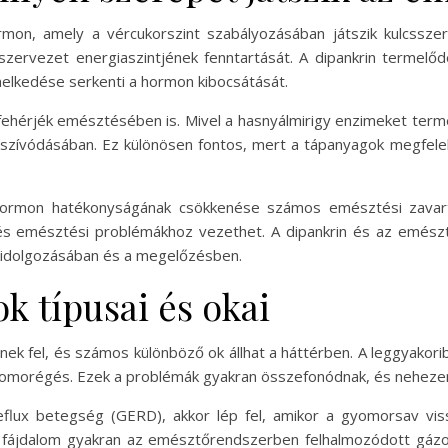
ormon, amely a vércukorszint szabályozásában játszik kulcssze
szervezet energiaszintjének fenntartását. A dipankrin termelőd
melkedése serkenti a hormon kibocsátását.
 fehérjék emésztésében is. Mivel a hasnyálmirigy enzimeket term
lszívódásában. Ez különösen fontos, mert a tápanyagok megfel
 hormon hatékonyságának csökkenése számos emésztési zavar
és emésztési problémákhoz vezethet. A dipankrin és az emész
kidolgozásában és a megelőzésben.
k típusai és okai
ek fel, és számos különböző ok állhat a háttérben. A leggyakorib
yomorégés. Ezek a problémák gyakran összefonódnak, és nehezen
eflux betegség (GERD), akkor lép fel, amikor a gyomorsav vis
i fájdalom gyakran az emésztőrendszerben felhalmozódott gázok