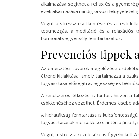
alkalmazása segíthet a reflux és a gyomorégé
ezek alkalmazása mindig orvosi felügyeletet i
Végül, a stressz csökkentése és a testi-le
testmozgás, a meditáció és a relaxációs t
hormonális egyensúly fenntartásához.
Prevenciós tippek 
Az emésztési zavarok megelőzése érdekében 
étrend kialakítása, amely tartalmazza a szü
fogyasztása elősegíti az egészséges bélműkö
A rendszeres étkezés is fontos, hiszen a tú
csökkenéséhez vezethet. Érdemes kisebb adago
A hidratáltság fenntartása is kulcsfontosságú
fogyasztásának mérséklése szintén ajánlott, m
Végül, a stressz kezelésére is figyelni kell