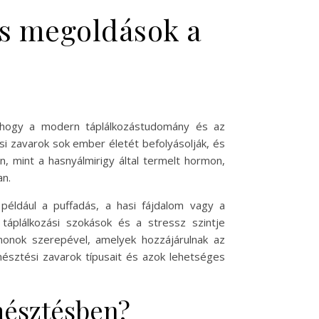
és megoldások a
 ahogy a modern táplálkozástudomány és az
 zavarok sok ember életét befolyásolják, és
, mint a hasnyálmirigy által termelt hormon,
an.
például a puffadás, a hasi fájdalom vagy a
áplálkozási szokások és a stressz szintje
monok szerepével, amelyek hozzájárulnak az
észtési zavarok típusait és azok lehetséges
emésztésben?