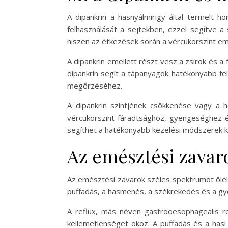
A dipankrin a hasnyálmirigy által termelt h
felhasználását a sejtekben, ezzel segítve a 
hiszen az étkezések során a vércukorszint e
A dipankrin emellett részt vesz a zsírok és a
dipankrin segít a tápanyagok hatékonyabb fe
megőrzéséhez.
A dipankrin szintjének csökkenése vagy a
vércukorszint fáradtsághoz, gyengeséghez 
segíthet a hatékonyabb kezelési módszerek 
Az emésztési zavaro
Az emésztési zavarok széles spektrumot öleln
puffadás, a hasmenés, a székrekedés és a g
A reflux, más néven gastrooesophagealis r
kellemetlenséget okoz. A puffadás és a has