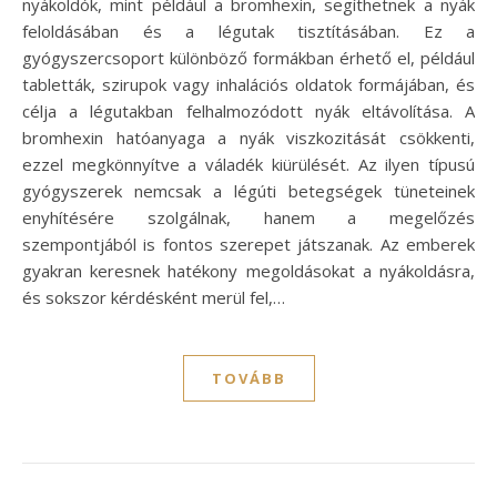
nyákoldók, mint például a bromhexin, segíthetnek a nyák
feloldásában és a légutak tisztításában. Ez a
gyógyszercsoport különböző formákban érhető el, például
tabletták, szirupok vagy inhalációs oldatok formájában, és
célja a légutakban felhalmozódott nyák eltávolítása. A
bromhexin hatóanyaga a nyák viszkozitását csökkenti,
ezzel megkönnyítve a váladék kiürülését. Az ilyen típusú
gyógyszerek nemcsak a légúti betegségek tüneteinek
enyhítésére szolgálnak, hanem a megelőzés
szempontjából is fontos szerepet játszanak. Az emberek
gyakran keresnek hatékony megoldásokat a nyákoldásra,
és sokszor kérdésként merül fel,…
TOVÁBB