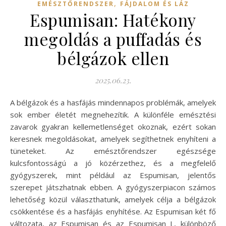
,
EMÉSZTŐRENDSZER
FÁJDALOM ÉS LÁZ
Espumisan: Hatékony
megoldás a puffadás és
bélgázok ellen
2025.06.23.
A bélgázok és a hasfájás mindennapos problémák, amelyek
sok ember életét megnehezítik. A különféle emésztési
zavarok gyakran kellemetlenséget okoznak, ezért sokan
keresnek megoldásokat, amelyek segíthetnek enyhíteni a
tüneteket. Az emésztőrendszer egészsége
kulcsfontosságú a jó közérzethez, és a megfelelő
gyógyszerek, mint például az Espumisan, jelentős
szerepet játszhatnak ebben. A gyógyszerpiacon számos
lehetőség közül választhatunk, amelyek célja a bélgázok
csökkentése és a hasfájás enyhítése. Az Espumisan két fő
változata, az Espumisan és az Espumisan L, különböző