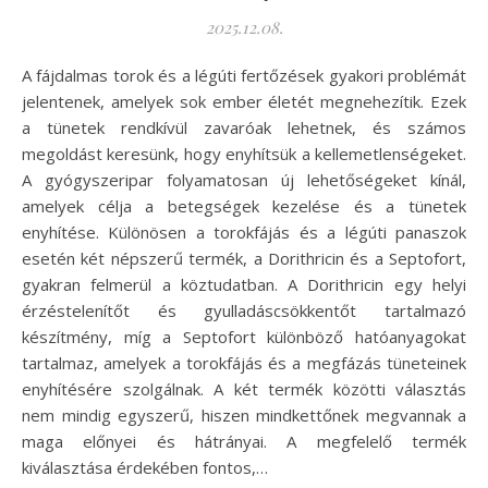
2025.12.08.
A fájdalmas torok és a légúti fertőzések gyakori problémát
jelentenek, amelyek sok ember életét megnehezítik. Ezek
a tünetek rendkívül zavaróak lehetnek, és számos
megoldást keresünk, hogy enyhítsük a kellemetlenségeket.
A gyógyszeripar folyamatosan új lehetőségeket kínál,
amelyek célja a betegségek kezelése és a tünetek
enyhítése. Különösen a torokfájás és a légúti panaszok
esetén két népszerű termék, a Dorithricin és a Septofort,
gyakran felmerül a köztudatban. A Dorithricin egy helyi
érzéstelenítőt és gyulladáscsökkentőt tartalmazó
készítmény, míg a Septofort különböző hatóanyagokat
tartalmaz, amelyek a torokfájás és a megfázás tüneteinek
enyhítésére szolgálnak. A két termék közötti választás
nem mindig egyszerű, hiszen mindkettőnek megvannak a
maga előnyei és hátrányai. A megfelelő termék
kiválasztása érdekében fontos,…