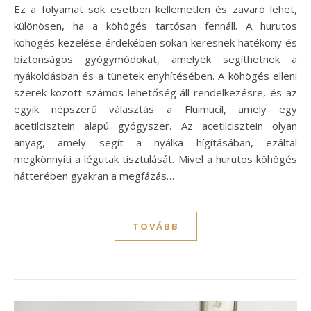
Ez a folyamat sok esetben kellemetlen és zavaró lehet,
különösen, ha a köhögés tartósan fennáll. A hurutos
köhögés kezelése érdekében sokan keresnek hatékony és
biztonságos gyógymódokat, amelyek segíthetnek a
nyákoldásban és a tünetek enyhítésében. A köhögés elleni
szerek között számos lehetőség áll rendelkezésre, és az
egyik népszerű választás a Fluimucil, amely egy
acetilcisztein alapú gyógyszer. Az acetilcisztein olyan
anyag, amely segít a nyálka hígításában, ezáltal
megkönnyíti a légutak tisztulását. Mivel a hurutos köhögés
hátterében gyakran a megfázás…
TOVÁBB