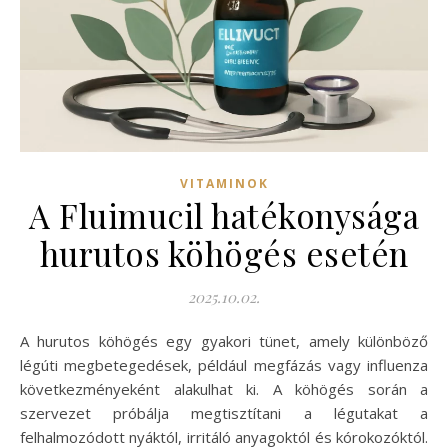
VITAMINOK
A Fluimucil hatékonysága
hurutos köhögés esetén
2025.10.02.
A hurutos köhögés egy gyakori tünet, amely különböző
légúti megbetegedések, például megfázás vagy influenza
következményeként alakulhat ki. A köhögés során a
szervezet próbálja megtisztítani a légutakat a
felhalmozódott nyáktól, irritáló anyagoktól és kórokozóktól.