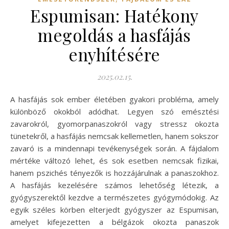
Espumisan: Hatékony
megoldás a hasfájás
enyhítésére
2025.02.15.
A hasfájás sok ember életében gyakori probléma, amely
különböző okokból adódhat. Legyen szó emésztési
zavarokról, gyomorpanaszokról vagy stressz okozta
tünetekről, a hasfájás nemcsak kellemetlen, hanem sokszor
zavaró is a mindennapi tevékenységek során. A fájdalom
mértéke változó lehet, és sok esetben nemcsak fizikai,
hanem pszichés tényezők is hozzájárulnak a panaszokhoz.
A hasfájás kezelésére számos lehetőség létezik, a
gyógyszerektől kezdve a természetes gyógymódokig. Az
egyik széles körben elterjedt gyógyszer az Espumisan,
amelyet kifejezetten a bélgázok okozta panaszok