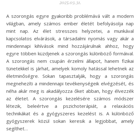
2025.03.31.
A szorongás egyre gyakoribb problémává vált a modern
világban, amely számos ember életét befolyásolja nap
mint nap. Az élet stresszes helyzetei, a munkával
kapcsolatos elvárások, a társadalmi nyomás vagy akár a
mindennapi kihívások mind hozzájárulnak ahhoz, hogy
egyre többen küzdjenek a szorongás különböző formáival.
A szorongás nem csupán érzelmi állapot, hanem fizikai
tünetekkel is járhat, amelyek komoly hatással lehetnek az
életminőségre. Sokan tapasztalják, hogy a szorongás
megnehezíti a mindennapi tevékenységeik elvégzését, és
néha akár meg is akadályozza őket abban, hogy élvezzék
az életet. A szorongás kezelésére számos módszer
létezik, beleértve a pszichoterápiát, a relaxációs
technikákat és a gyógyszeres kezelést is. A különböző
gyógyszerek közül sokan keresik a legjobbat, amely
segíthet…