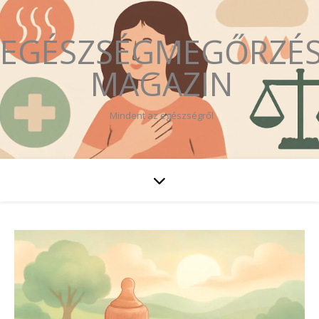
EGÉSZSÉGMEGŐRZÉ
MAGAZIN
Mindent az egészségről