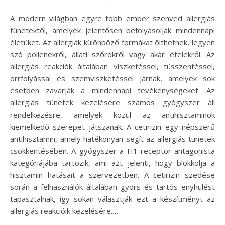
A modern világban egyre több ember szenved allergiás
tünetektől, amelyek jelentősen befolyásolják mindennapi
életüket. Az allergiák különböző formákat ölthetnek, legyen
szó pollenekről, állati szőrökről vagy akár ételekről. Az
allergiás reakciók általában viszketéssel, tüsszentéssel,
orrfolyással és szemviszketéssel járnak, amelyek sok
esetben zavarják a mindennapi tevékenységeket. Az
allergiás tünetek kezelésére számos gyógyszer áll
rendelkezésre, amelyek közül az antihisztaminok
kiemelkedő szerepet játszanak. A cetirizin egy népszerű
antihisztamin, amely hatékonyan segít az allergiás tünetek
csökkentésében. A gyógyszer a H1-receptor antagonista
kategóriájába tartozik, ami azt jelenti, hogy blokkolja a
hisztamin hatásait a szervezetben. A cetirizin szedése
során a felhasználók általában gyors és tartós enyhülést
tapasztalnak, így sokan választják ezt a készítményt az
allergiás reakcióik kezelésére.…