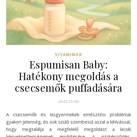
VITAMINOK
Espumisan Baby:
Hatékony megoldás a
csecsemők puffadására
2025.12.09.
A csecsemők és kisgyermekek emésztési problémái
gyakori jelenség, és sok szülő szembesül azzal a kihívással,
hogy megtalálja a megfelelő megoldást a kicsik
kényelmetlenségeinek enyhítésére. A gázképződés,