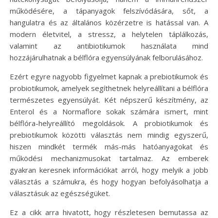
működésére, a tápanyagok felszívódására, sőt, a
hangulatra és az általános közérzetre is hatással van. A
modern életvitel, a stressz, a helytelen táplálkozás,
valamint az antibiotikumok használata mind
hozzájárulhatnak a bélflóra egyensúlyának felborulásához.
Ezért egyre nagyobb figyelmet kapnak a prebiotikumok és
probiotikumok, amelyek segíthetnek helyreállítani a bélflóra
természetes egyensúlyát. Két népszerű készítmény, az
Enterol és a Normaflore sokak számára ismert, mint
bélflóra-helyreállító megoldások. A probiotikumok és
prebiotikumok közötti választás nem mindig egyszerű,
hiszen mindkét termék más-más hatóanyagokat és
működési mechanizmusokat tartalmaz. Az emberek
gyakran keresnek információkat arról, hogy melyik a jobb
választás a számukra, és hogy hogyan befolyásolhatja a
választásuk az egészségüket.
Ez a cikk arra hivatott, hogy részletesen bemutassa az