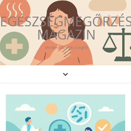
EGÉSZSÉGMEGŐRZÉ
MAGAZIN
Mindent az egészségről