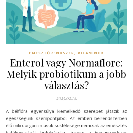
,
EMÉSZTŐRENDSZER
VITAMINOK
Enterol vagy Normaflore:
Melyik probiotikum a jobb
választás?
2025.02.14.
A bélflóra egyensúlya kiemelkedő szerepet játszik az
egészségünk szempontjából. Az emberi bélrendszerben
élő mikroorganizmusok sokfélesége nemcsak az emésztés
hatékonyságát befolyásolja, hanem a immunrendszer