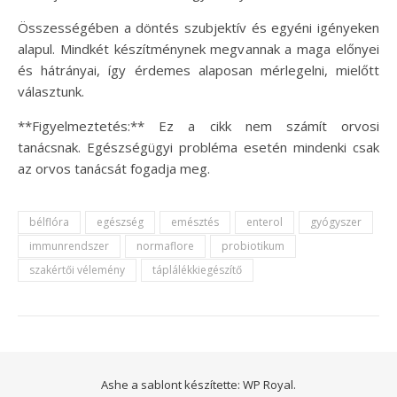
Összességében a döntés szubjektív és egyéni igényeken
alapul. Mindkét készítménynek megvannak a maga előnyei
és hátrányai, így érdemes alaposan mérlegelni, mielőtt
választunk.
**Figyelmeztetés:** Ez a cikk nem számít orvosi
tanácsnak. Egészségügyi probléma esetén mindenki csak
az orvos tanácsát fogadja meg.
bélflóra
egészség
emésztés
enterol
gyógyszer
immunrendszer
normaflore
probiotikum
szakértői vélemény
táplálékkiegészítő
Ashe a sablont készítette:
WP Royal
.