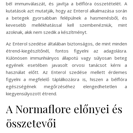
bél immunválaszát, és javítja a bélflóra összetételét. A
kutatások azt mutatják, hogy az Enterol alkalmazása során
a betegek gyorsabban felépülnek a hasmenésből, és
kevesebb mellékhatással kell szembenézniük, mint
azoknak, akik nem szedik a készítményt.
Az Enterol szedése általában biztonságos, de mint minden
étrend-kiegészítőnél, fontos figyelni az adagolásra.
Különösen immunhiányos állapotú vagy súlyosan beteg
egyének esetében javasolt orvosi tanácsot kérni a
használat előtt. Az Enterol szedése mellett érdemes
figyelni a megfelelő táplálkozásra is, hiszen a bélflóra
egészségének megőrzéséhez elengedhetetlen a
kiegyensúlyozott étrend.
A Normaflore előnyei és
összetevői