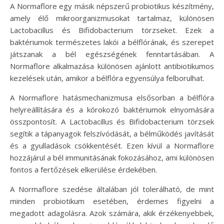
A Normaflore egy másik népszerű probiotikus készítmény,
amely élő mikroorganizmusokat tartalmaz, különösen
Lactobacillus és Bifidobacterium törzseket. Ezek a
baktériumok természetes lakói a bélflórának, és szerepet
játszanak a bél egészségének fenntartásában. A
Normaflore alkalmazása különösen ajánlott antibiotikumos
kezelések után, amikor a bélflóra egyensúlya felborulhat.
A Normaflore hatásmechanizmusa elsősorban a bélflóra
helyreállítására és a kórokozó baktériumok elnyomására
összpontosít. A Lactobacillus és Bifidobacterium törzsek
segítik a tápanyagok felszívódását, a bélműködés javítását
és a gyulladások csökkentését. Ezen kívül a Normaflore
hozzájárul a bél immunitásának fokozásához, ami különösen
fontos a fertőzések elkerülése érdekében.
A Normaflore szedése általában jól tolerálható, de mint
minden probiotikum esetében, érdemes figyelni a
megadott adagolásra. Azok számára, akik érzékenyebbek,