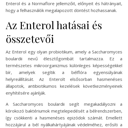
Enterol és a Normaflore jellemzőit, előnyeit és hátrányait,
hogy a felhasználók megalapozott döntést hozhassanak.
Az Enterol hatásai és
összetevői
Az Enterol egy olyan probiotikum, amely a Saccharomyces
boulardii nevű élesztőgombát tartalmazza. Ez a
természetes mikroorganizmus különleges képességekkel
bír, amelyek segítik a bélflóra egyensúlyának
helyreállítását. Az Enterolt elsősorban hasmenéses
állapotok, antibiotikumos kezelések következményeinek
enyhítésére ajánlják.
A Saccharomyces boulardii segít megakadályozni a
kórokozó baktériumok megtelepedését a bélrendszerben,
így csökkenti a hasmenéses epizódok számát. Emellett
hozzájárul a bél nyálkahártyájának védelméhez, erősíti a