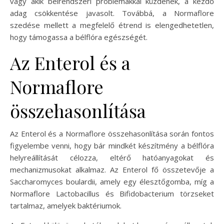
vagy akik bélrendszeri problémákkal küzdenek, a kezdő
adag csökkentése javasolt. Továbbá, a Normaflore
szedése mellett a megfelelő étrend is elengedhetetlen,
hogy támogassa a bélflóra egészségét.
Az Enterol és a
Normaflore
összehasonlítása
Az Enterol és a Normaflore összehasonlítása során fontos
figyelembe venni, hogy bár mindkét készítmény a bélflóra
helyreállítását célozza, eltérő hatóanyagokat és
mechanizmusokat alkalmaz. Az Enterol fő összetevője a
Saccharomyces boulardii, amely egy élesztőgomba, míg a
Normaflore Lactobacillus és Bifidobacterium törzseket
tartalmaz, amelyek baktériumok.