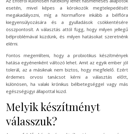
Az Enterol különösen hatékony lehet hasmenéses állapotok
esetén, mivel képes a kórokozók megtelepedését
megakadályozni, míg a Normaflore inkább a bélflóra
kiegyensúlyozására és a gyulladások csökkentésére
összpontosít. A választás attól függ, hogy milyen jellegű
bélproblémával küzdünk, és milyen hatásokat szeretnénk
elérni.
Fontos megemlíteni, hogy a probiotikus készítmények
hatása egyénenként változó lehet. Amit az egyik ember jól
tolerál, az a másiknak nem biztos, hogy megfelelő. Ezért
érdemes orvosi tanácsot kérni a választás előtt,
különösen, ha valaki krónikus bélbetegséggel vagy más
egészségügyi állapottal küzd.
Melyik készítményt
válasszuk?