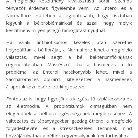
A megfelelő készítmény kiválasztása során számos
tényezőt érdemes figyelembe venni. Az Enterol és a
Normaflore esetében a legfontosabb, hogy tisztában
legyünk a bélproblémáinkkal és azzal, hogy melyik
készítmény milyen jellegű támogatást nyújthat.
Ha valaki antibiotikumos kezelés után szeretné
helyreállítani a bélflóráját, a Normaflore lehet a megfelelő
választás, mivel segít a bél baktériumflórájának
regenerálásában. Másrészről, ha a hasmenés a fő
probléma, az Enterol hatékonyabb lehet, mivel a
Saccharomyces boulardii kifejezetten a hasmenéses
állapotok kezelésére lett kifejlesztve.
Fontos az is, hogy figyeljünk a kiegészítő táplálkozásra és
az életmódra. A probiotikumok önmagukban nem
elegendőek a bélflóra egészségének megőrzéséhez. A
változatos és tápanyagokban gazdag étrend, a megfelelő
folyadékbevitel és a stresszkezelési technikák mind
hozzájárulhatnak a bélflóra egyensúlyának fenntartásához.