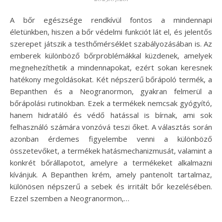
A bőr egészsége rendkívül fontos a mindennapi
életünkben, hiszen a bőr védelmi funkciót lát el, és jelentős
szerepet játszik a testhőmérséklet szabályozásában is. Az
emberek különböző bőrproblémákkal küzdenek, amelyek
megnehezíthetik a mindennapokat, ezért sokan keresnek
hatékony megoldásokat. Két népszerű bőrápoló termék, a
Bepanthen és a Neogranormon, gyakran felmerül a
bőrápolási rutinokban. Ezek a termékek nemcsak gyógyító,
hanem hidratáló és védő hatással is bírnak, ami sok
felhasználó számára vonzóvá teszi őket. A választás során
azonban érdemes figyelembe venni a különböző
összetevőket, a termékek hatásmechanizmusát, valamint a
konkrét bőrállapotot, amelyre a termékeket alkalmazni
kívánjuk. A Bepanthen krém, amely pantenolt tartalmaz,
különösen népszerű a sebek és irritált bőr kezelésében.
Ezzel szemben a Neogranormon,…