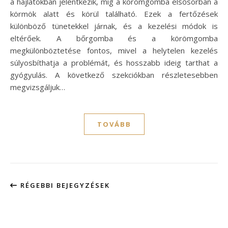
a hajlatokban jelentkezik, míg a körömgomba elsősorban a
körmök alatt és körül található. Ezek a fertőzések
különböző tünetekkel járnak, és a kezelési módok is
eltérőek. A bőrgomba és a körömgomba
megkülönböztetése fontos, mivel a helytelen kezelés
súlyosbíthatja a problémát, és hosszabb ideig tarthat a
gyógyulás. A következő szekciókban részletesebben
megvizsgáljuk…
TOVÁBB
RÉGEBBI BEJEGYZÉSEK