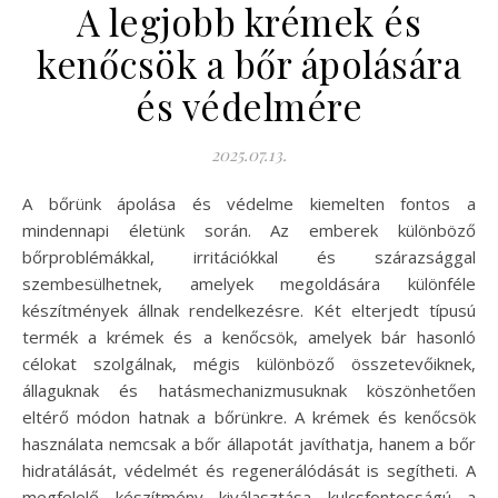
A legjobb krémek és
kenőcsök a bőr ápolására
és védelmére
2025.07.13.
A bőrünk ápolása és védelme kiemelten fontos a
mindennapi életünk során. Az emberek különböző
bőrproblémákkal, irritációkkal és szárazsággal
szembesülhetnek, amelyek megoldására különféle
készítmények állnak rendelkezésre. Két elterjedt típusú
termék a krémek és a kenőcsök, amelyek bár hasonló
célokat szolgálnak, mégis különböző összetevőiknek,
állaguknak és hatásmechanizmusuknak köszönhetően
eltérő módon hatnak a bőrünkre. A krémek és kenőcsök
használata nemcsak a bőr állapotát javíthatja, hanem a bőr
hidratálását, védelmét és regenerálódását is segítheti. A
megfelelő készítmény kiválasztása kulcsfontosságú a