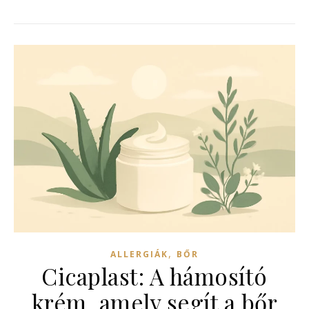
,
ALLERGIÁK
BŐR
Cicaplast: A hámosító
krém, amely segít a bőr