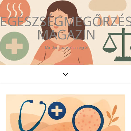
EGÉSZSÉGMEGŐRZÉ
MAGAZIN
Mindent az egészségről