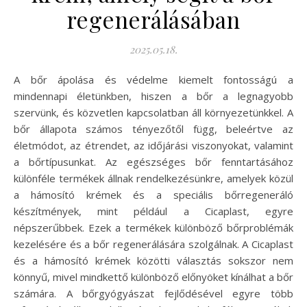
regenerálásában
2025.05.18.
A bőr ápolása és védelme kiemelt fontosságú a
mindennapi életünkben, hiszen a bőr a legnagyobb
szervünk, és közvetlen kapcsolatban áll környezetünkkel. A
bőr állapota számos tényezőtől függ, beleértve az
életmódot, az étrendet, az időjárási viszonyokat, valamint
a bőrtípusunkat. Az egészséges bőr fenntartásához
különféle termékek állnak rendelkezésünkre, amelyek közül
a hámosító krémek és a speciális bőrregeneráló
készítmények, mint például a Cicaplast, egyre
népszerűbbek. Ezek a termékek különböző bőrproblémák
kezelésére és a bőr regenerálására szolgálnak. A Cicaplast
és a hámosító krémek közötti választás sokszor nem
könnyű, mivel mindkettő különböző előnyöket kínálhat a bőr
számára. A bőrgyógyászat fejlődésével egyre több