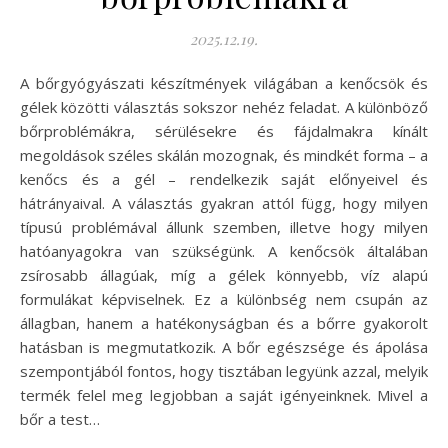
2025.12.19.
A bőrgyógyászati készítmények világában a kenőcsök és
gélek közötti választás sokszor nehéz feladat. A különböző
bőrproblémákra, sérülésekre és fájdalmakra kínált
megoldások széles skálán mozognak, és mindkét forma – a
kenőcs és a gél – rendelkezik saját előnyeivel és
hátrányaival. A választás gyakran attól függ, hogy milyen
típusú problémával állunk szemben, illetve hogy milyen
hatóanyagokra van szükségünk. A kenőcsök általában
zsírosabb állagúak, míg a gélek könnyebb, víz alapú
formulákat képviselnek. Ez a különbség nem csupán az
állagban, hanem a hatékonyságban és a bőrre gyakorolt
hatásban is megmutatkozik. A bőr egészsége és ápolása
szempontjából fontos, hogy tisztában legyünk azzal, melyik
termék felel meg legjobban a saját igényeinknek. Mivel a
bőr a test…