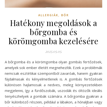
,
ALLERGIÁK
BŐR
Hatékony megoldások a
bőrgomba és
körömgomba kezelésére
2025.05.05.
A bőrgomba és a körömgomba olyan gombás fertőzések,
amelyek sok ember életét megnehezítik. Ezek a problémák
nemcsak esztétikai szempontból zavaróak, hanem gyakran
fájdalmasak és kényelmetlenek is. A gombás fertőzések
különösen hajlamosak a nedves, meleg környezetekben
megjelenni, így a fürdőszobák, uszodák és öltözők ideális
tenyészhelyek a gombák számára. A bőrgomba gyakran a
bőr különböző részein, például a lábakon, a hónaljban vagy