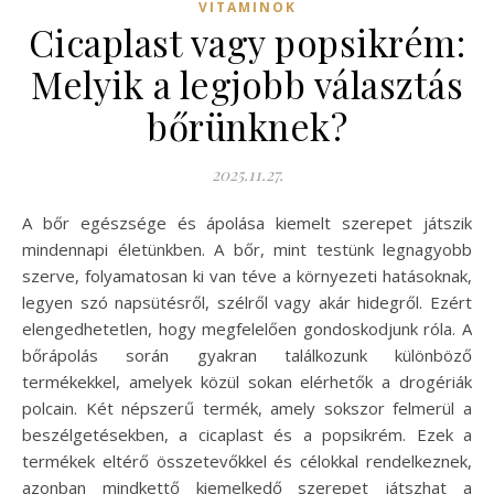
VITAMINOK
Cicaplast vagy popsikrém:
Melyik a legjobb választás
bőrünknek?
2025.11.27.
A bőr egészsége és ápolása kiemelt szerepet játszik
mindennapi életünkben. A bőr, mint testünk legnagyobb
szerve, folyamatosan ki van téve a környezeti hatásoknak,
legyen szó napsütésről, szélről vagy akár hidegről. Ezért
elengedhetetlen, hogy megfelelően gondoskodjunk róla. A
bőrápolás során gyakran találkozunk különböző
termékekkel, amelyek közül sokan elérhetők a drogériák
polcain. Két népszerű termék, amely sokszor felmerül a
beszélgetésekben, a cicaplast és a popsikrém. Ezek a
termékek eltérő összetevőkkel és célokkal rendelkeznek,
azonban mindkettő kiemelkedő szerepet játszhat a