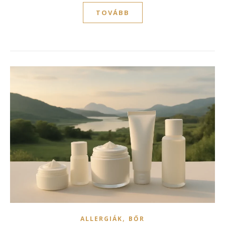
TOVÁBB
,
ALLERGIÁK
BŐR