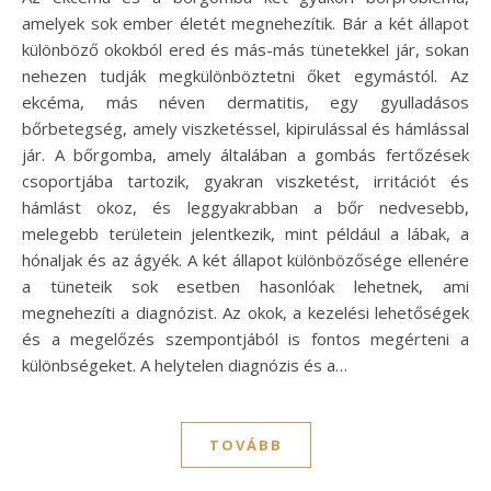
amelyek sok ember életét megnehezítik. Bár a két állapot
különböző okokból ered és más-más tünetekkel jár, sokan
nehezen tudják megkülönböztetni őket egymástól. Az
ekcéma, más néven dermatitis, egy gyulladásos
bőrbetegség, amely viszketéssel, kipirulással és hámlással
jár. A bőrgomba, amely általában a gombás fertőzések
csoportjába tartozik, gyakran viszketést, irritációt és
hámlást okoz, és leggyakrabban a bőr nedvesebb,
melegebb területein jelentkezik, mint például a lábak, a
hónaljak és az ágyék. A két állapot különbözősége ellenére
a tüneteik sok esetben hasonlóak lehetnek, ami
megnehezíti a diagnózist. Az okok, a kezelési lehetőségek
és a megelőzés szempontjából is fontos megérteni a
különbségeket. A helytelen diagnózis és a…
TOVÁBB