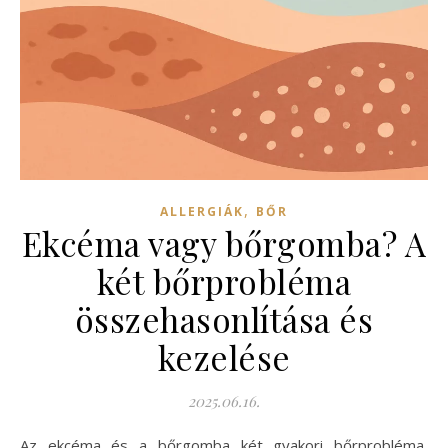
,
ALLERGIÁK
BŐR
Ekcéma vagy bőrgomba? A
két bőrprobléma
összehasonlítása és
kezelése
2025.06.16.
Az ekcéma és a bőrgomba két gyakori bőrprobléma,