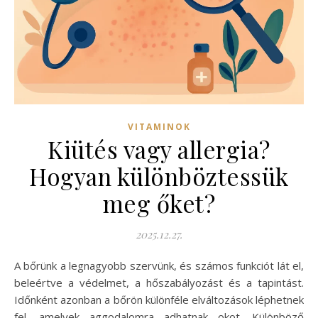
VITAMINOK
Kiütés vagy allergia?
Hogyan különböztessük
meg őket?
2025.12.27.
A bőrünk a legnagyobb szervünk, és számos funkciót lát el,
beleértve a védelmet, a hőszabályozást és a tapintást.
Időnként azonban a bőrön különféle elváltozások léphetnek
fel, amelyek aggodalomra adhatnak okot. Különböző