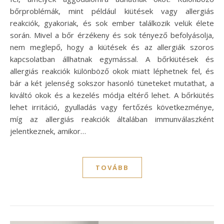
bőrproblémák, mint például kiütések vagy allergiás
reakciók, gyakoriak, és sok ember találkozik velük élete
során. Mivel a bőr érzékeny és sok tényező befolyásolja,
nem meglepő, hogy a kiütések és az allergiák szoros
kapcsolatban állhatnak egymással. A bőrkiütések és
allergiás reakciók különböző okok miatt léphetnek fel, és
bár a két jelenség sokszor hasonló tüneteket mutathat, a
kiváltó okok és a kezelés módja eltérő lehet. A bőrkiütés
lehet irritáció, gyulladás vagy fertőzés következménye,
míg az allergiás reakciók általában immunválaszként
jelentkeznek, amikor…
TOVÁBB