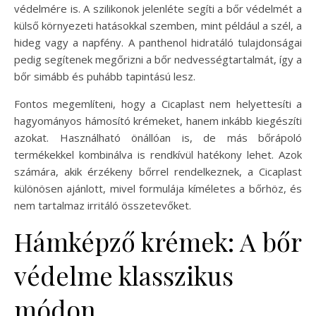
védelmére is. A szilikonok jelenléte segíti a bőr védelmét a
külső környezeti hatásokkal szemben, mint például a szél, a
hideg vagy a napfény. A panthenol hidratáló tulajdonságai
pedig segítenek megőrizni a bőr nedvességtartalmát, így a
bőr simább és puhább tapintású lesz.
Fontos megemlíteni, hogy a Cicaplast nem helyettesíti a
hagyományos hámosító krémeket, hanem inkább kiegészíti
azokat. Használható önállóan is, de más bőrápoló
termékekkel kombinálva is rendkívül hatékony lehet. Azok
számára, akik érzékeny bőrrel rendelkeznek, a Cicaplast
különösen ajánlott, mivel formulája kíméletes a bőrhöz, és
nem tartalmaz irritáló összetevőket.
Hámképző krémek: A bőr
védelme klasszikus
módon