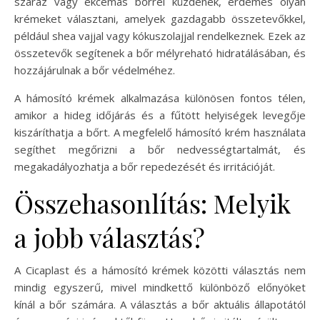
száraz vagy ekcémás bőrrel küzdenek, érdemes olyan
krémeket választani, amelyek gazdagabb összetevőkkel,
például shea vajjal vagy kókuszolajjal rendelkeznek. Ezek az
összetevők segítenek a bőr mélyreható hidratálásában, és
hozzájárulnak a bőr védelméhez.
A hámosító krémek alkalmazása különösen fontos télen,
amikor a hideg időjárás és a fűtött helyiségek levegője
kiszáríthatja a bőrt. A megfelelő hámosító krém használata
segíthet megőrizni a bőr nedvességtartalmát, és
megakadályozhatja a bőr repedezését és irritációját.
Összehasonlítás: Melyik
a jobb választás?
A Cicaplast és a hámosító krémek közötti választás nem
mindig egyszerű, mivel mindkettő különböző előnyöket
kínál a bőr számára. A választás a bőr aktuális állapotától