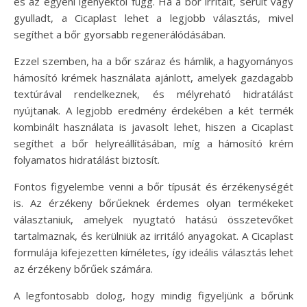
és az egyéni igényektől függ. Ha a bőr irritált, sérült vagy
gyulladt, a Cicaplast lehet a legjobb választás, mivel
segíthet a bőr gyorsabb regenerálódásában.
Ezzel szemben, ha a bőr száraz és hámlik, a hagyományos
hámosító krémek használata ajánlott, amelyek gazdagabb
textúrával rendelkeznek, és mélyreható hidratálást
nyújtanak. A legjobb eredmény érdekében a két termék
kombinált használata is javasolt lehet, hiszen a Cicaplast
segíthet a bőr helyreállításában, míg a hámosító krém
folyamatos hidratálást biztosít.
Fontos figyelembe venni a bőr típusát és érzékenységét
is. Az érzékeny bőrűeknek érdemes olyan termékeket
választaniuk, amelyek nyugtató hatású összetevőket
tartalmaznak, és kerülniük az irritáló anyagokat. A Cicaplast
formulája kifejezetten kíméletes, így ideális választás lehet
az érzékeny bőrűek számára.
A legfontosabb dolog, hogy mindig figyeljünk a bőrünk