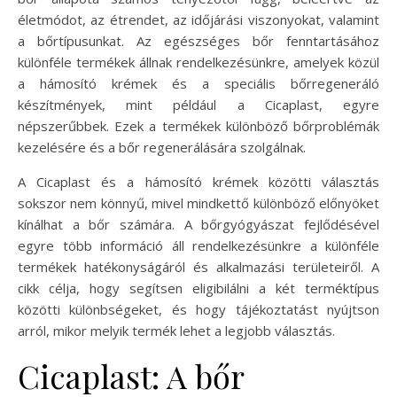
életmódot, az étrendet, az időjárási viszonyokat, valamint
a bőrtípusunkat. Az egészséges bőr fenntartásához
különféle termékek állnak rendelkezésünkre, amelyek közül
a hámosító krémek és a speciális bőrregeneráló
készítmények, mint például a Cicaplast, egyre
népszerűbbek. Ezek a termékek különböző bőrproblémák
kezelésére és a bőr regenerálására szolgálnak.
A Cicaplast és a hámosító krémek közötti választás
sokszor nem könnyű, mivel mindkettő különböző előnyöket
kínálhat a bőr számára. A bőrgyógyászat fejlődésével
egyre több információ áll rendelkezésünkre a különféle
termékek hatékonyságáról és alkalmazási területeiről. A
cikk célja, hogy segítsen eligibilálni a két terméktípus
közötti különbségeket, és hogy tájékoztatást nyújtson
arról, mikor melyik termék lehet a legjobb választás.
Cicaplast: A bőr