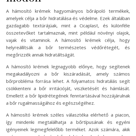
A hámosító krémek hagyományos bőrápoló termékek,
amelyek célja a bőr hidratálása és védelme. Ezek általában
gazdagabb textúrájúak, mint a Cicaplast, és különféle
összetevőket tartalmaznak, mint például növényi olajok,
vajak és vitaminok. A hámosító krémek célja, hogy
helyreállítsák a bőr természetes védőrétegét, és
megőrizzék annak hidratáltságát.
A hámosító krémek legnagyobb előnye, hogy segítenek
megakadályozni a bőr kiszáradását, amely számos
bőrprobléma forrása lehet. A folyamatos hidratálás segít
csökkenteni a bőr irritációját, viszketését és hámlását.
Emellett a bőr lipidrétegének fenntartásával hozzájárulnak
a bőr rugalmasságához és egészségéhez.
A hámosító krémek széles választéka elérhető a piacon,
így mindenki megtalálhatja a bőrtípusának és egyéni
igényeinek legmegfelelőbb terméket. Azok számára, akik