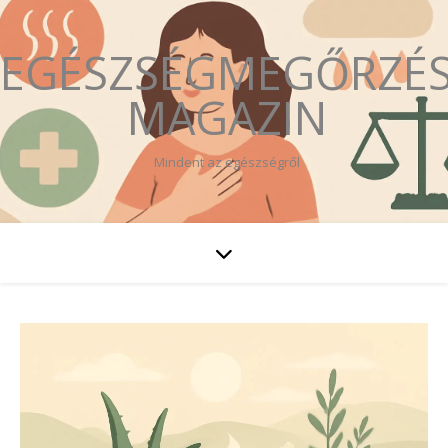
EGÉSZSÉGMEGŐRZÉ
MAGAZIN
Mindent az egészségről