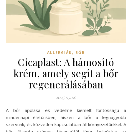
,
ALLERGIÁK
BŐR
Cicaplast: A hámosító
krém, amely segít a bőr
regenerálásában
2025.05.18.
A bőr ápolása és védelme kiemelt fontosságú a
mindennapi életünkben, hiszen a bőr a legnagyobb
szervünk, és közvetlen kapcsolatban áll környezetünkkel. A
bőr állapota számos tényezőtől függ, beleértve az