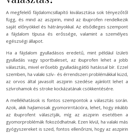
A megfelelő fájdalomcsillapító kiválasztása sok tényezőtől
függ, és mind az aszpirin, mind az ibuprofen rendelkezik
saját előnyökkel és hátrányokkal. Az elsődleges szempont
a fájdalom típusa és erőssége, valamint a személyes
egészségi állapot.
Ha a fájdalom gyulladásos eredetű, mint például ízületi
gyulladás vagy sportbaleset, az ibuprofen lehet a jobb
választás, mivel erősebb gyulladásgátló hatással bír. Ezzel
szemben, ha valaki szív- és érrendszeri problémákkal küzd,
az orvos által javasolt aszpirin szedése ajánlott lehet a
szívrohamok és stroke kockázatának csökkentésére.
A mellékhatások is fontos szempontok a választás során.
Azok, akik hajlamosak gyomorirritációra, lehet, hogy inkább
az ibuprofent választják, míg az aszpirin esetében a
gyomorproblémák fokozódhatnak. Ezen kívül, ha valaki más
gyógyszereket is szed, fontos ellenőrizni, hogy az aszpirin