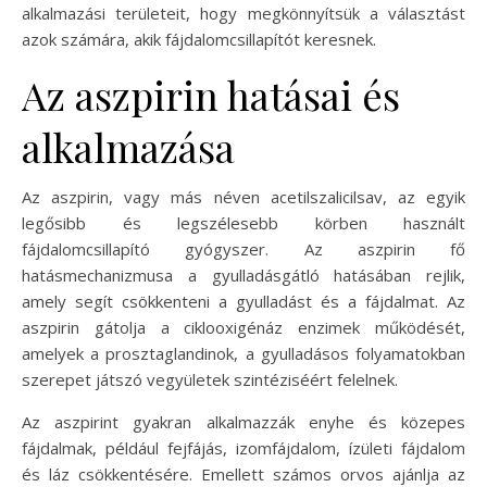
alkalmazási területeit, hogy megkönnyítsük a választást
azok számára, akik fájdalomcsillapítót keresnek.
Az aszpirin hatásai és
alkalmazása
Az aszpirin, vagy más néven acetilszalicilsav, az egyik
legősibb és legszélesebb körben használt
fájdalomcsillapító gyógyszer. Az aszpirin fő
hatásmechanizmusa a gyulladásgátló hatásában rejlik,
amely segít csökkenteni a gyulladást és a fájdalmat. Az
aszpirin gátolja a ciklooxigénáz enzimek működését,
amelyek a prosztaglandinok, a gyulladásos folyamatokban
szerepet játszó vegyületek szintéziséért felelnek.
Az aszpirint gyakran alkalmazzák enyhe és közepes
fájdalmak, például fejfájás, izomfájdalom, ízületi fájdalom
és láz csökkentésére. Emellett számos orvos ajánlja az