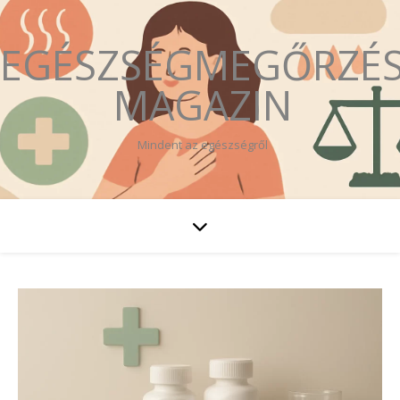
EGÉSZSÉGMEGŐRZÉ
MAGAZIN
Mindent az egészségről