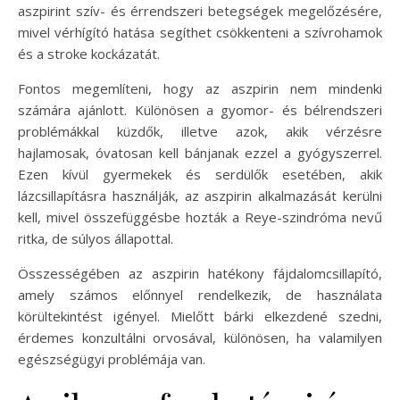
aszpirint szív- és érrendszeri betegségek megelőzésére,
mivel vérhígító hatása segíthet csökkenteni a szívrohamok
és a stroke kockázatát.
Fontos megemlíteni, hogy az aszpirin nem mindenki
számára ajánlott. Különösen a gyomor- és bélrendszeri
problémákkal küzdők, illetve azok, akik vérzésre
hajlamosak, óvatosan kell bánjanak ezzel a gyógyszerrel.
Ezen kívül gyermekek és serdülők esetében, akik
lázcsillapításra használják, az aszpirin alkalmazását kerülni
kell, mivel összefüggésbe hozták a Reye-szindróma nevű
ritka, de súlyos állapottal.
Összességében az aszpirin hatékony fájdalomcsillapító,
amely számos előnnyel rendelkezik, de használata
körültekintést igényel. Mielőtt bárki elkezdené szedni,
érdemes konzultálni orvosával, különösen, ha valamilyen
egészségügyi problémája van.