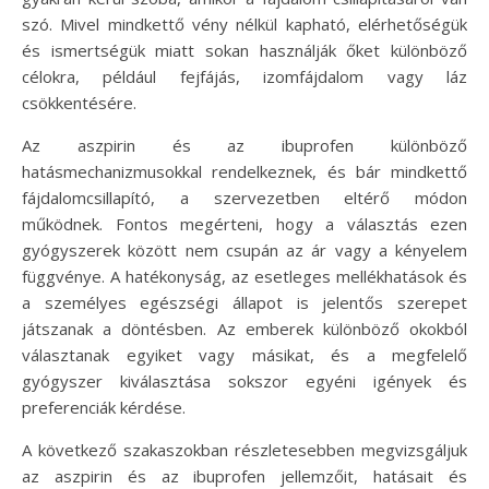
szó. Mivel mindkettő vény nélkül kapható, elérhetőségük
és ismertségük miatt sokan használják őket különböző
célokra, például fejfájás, izomfájdalom vagy láz
csökkentésére.
Az aszpirin és az ibuprofen különböző
hatásmechanizmusokkal rendelkeznek, és bár mindkettő
fájdalomcsillapító, a szervezetben eltérő módon
működnek. Fontos megérteni, hogy a választás ezen
gyógyszerek között nem csupán az ár vagy a kényelem
függvénye. A hatékonyság, az esetleges mellékhatások és
a személyes egészségi állapot is jelentős szerepet
játszanak a döntésben. Az emberek különböző okokból
választanak egyiket vagy másikat, és a megfelelő
gyógyszer kiválasztása sokszor egyéni igények és
preferenciák kérdése.
A következő szakaszokban részletesebben megvizsgáljuk
az aszpirin és az ibuprofen jellemzőit, hatásait és