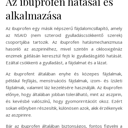
Az ibuprofen hatásai és
alkalmazása
Az ibuprofen egy másik népszerű fájdalomcsillapító, amely
az NSAID (nem szteroid gyulladáscsökkentő szerek)
csoportjába tartozik. Az ibuprofen hatásmechanizmusa
hasonló az aszpirinéhez, mivel szintén a ciklooxigénáz
enzimek gátlásán keresztül fejti ki gyulladásgátló hatását.
Ezáltal csökkenti a gyulladást, a fájdalmat és a lázat.
Az ibuprofent általában enyhe és közepes fájdalmak,
például fejfájás, menstruációs fájdalmak, izom- és ízületi
fájdalmak, valamint láz kezelésére használják. Az ibuprofen
előnye, hogy általában jobban tolerálható, mint az aszpirin,
és kevésbé valószínű, hogy gyomorirritációt okoz. Ezért
sokan előnyben részesítik, különösen azok, akik érzékenyek
az aszpirinre.
Bár az ibuprofen általában biztonságos, fontos figyelni a