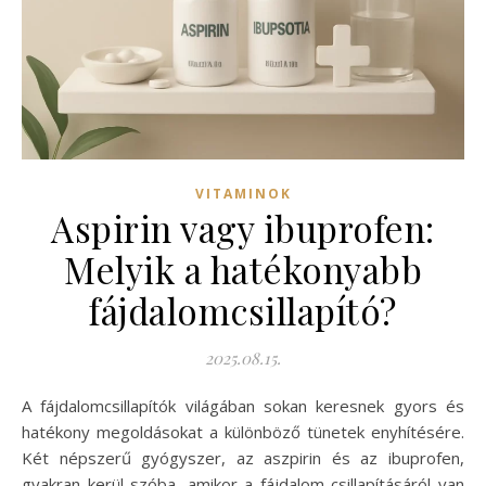
VITAMINOK
Aspirin vagy ibuprofen:
Melyik a hatékonyabb
fájdalomcsillapító?
2025.08.15.
A fájdalomcsillapítók világában sokan keresnek gyors és
hatékony megoldásokat a különböző tünetek enyhítésére.
Két népszerű gyógyszer, az aszpirin és az ibuprofen,
gyakran kerül szóba, amikor a fájdalom csillapításáról van