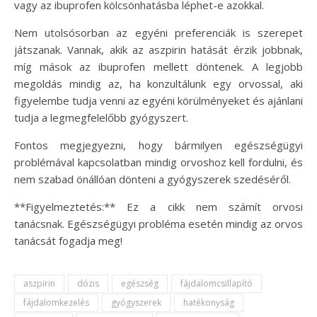
vagy az ibuprofen kölcsönhatásba léphet-e azokkal.
Nem utolsósorban az egyéni preferenciák is szerepet
játszanak. Vannak, akik az aszpirin hatását érzik jobbnak,
míg mások az ibuprofen mellett döntenek. A legjobb
megoldás mindig az, ha konzultálunk egy orvossal, aki
figyelembe tudja venni az egyéni körülményeket és ajánlani
tudja a legmegfelelőbb gyógyszert.
Fontos megjegyezni, hogy bármilyen egészségügyi
problémával kapcsolatban mindig orvoshoz kell fordulni, és
nem szabad önállóan dönteni a gyógyszerek szedéséről.
**Figyelmeztetés:** Ez a cikk nem számít orvosi
tanácsnak. Egészségügyi probléma esetén mindig az orvos
tanácsát fogadja meg!
aszpirin
dózis
egészség
fájdalomcsillapító
fájdalomkezelés
gyógyszerek
hatékonyság