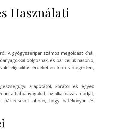
és Használati
ázról. A gyógyszeripar számos megoldást kínál,
óanyagokkal dolgoznak, és bár céljuk hasonló,
való eligibilitás érdekében fontos megérteni,
gészségügyi állapotától, korától és egyéb
 venni a hatóanyagokat, az alkalmazás módját,
 a pácienseket abban, hogy hatékonyan és
i