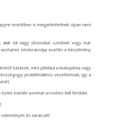
gopyrin esetében is megjelenhetnek olyan nem
l, akik túl nagy dózisokat szednek vagy már
aracetamol intoleranciája esetén a készítmény
rintő hatások, mint például a leukopénia vagy
egészségügyi problémákhoz vezethetnek, így a
etét.
 tünet esetén azonnal orvoshoz kell fordulni.
t.
a véleményét és tanácsát!