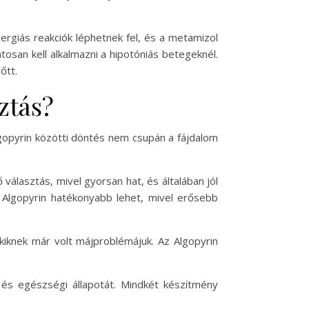
lergiás reakciók léphetnek fel, és a metamizol
osan kell alkalmazni a hipotóniás betegeknél.
őtt.
ztás?
lgopyrin közötti döntés nem csupán a fájdalom
választás, mivel gyorsan hat, és általában jól
z Algopyrin hatékonyabb lehet, mivel erősebb
kiknek már volt májproblémájuk. Az Algopyrin
 és egészségi állapotát. Mindkét készítmény