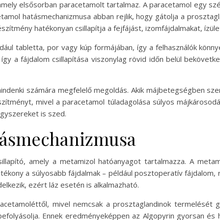
, amely elsősorban paracetamolt tartalmaz. A paracetamol egy sz
etamol hatásmechanizmusa abban rejlik, hogy gátolja a prosztag
zítmény hatékonyan csillapítja a fejfájást, izomfájdalmakat, ízület
ldául tabletta, por vagy kúp formájában, így a felhasználók könn
gy a fájdalom csillapítása viszonylag rövid időn belül bekövetk
indenki számára megfelelő megoldás. Akik májbetegségben szen
észítményt, mivel a paracetamol túladagolása súlyos májkárosodá
ógyszereket is szed.
atásmechanizmusa
illapító, amely a metamizol hatóanyagot tartalmazza. A metami
tékony a súlyosabb fájdalmak – például posztoperatív fájdalom,
delkezik, ezért láz esetén is alkalmazható.
cetamoléttől, mivel nemcsak a prosztaglandinok termelését gá
efolyásolja. Ennek eredményeképpen az Algopyrin gyorsan és h