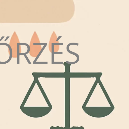
ŐRZÉS
N