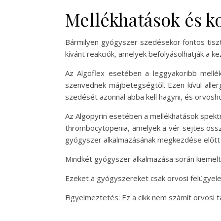
Mellékhatások és k
Bármilyen gyógyszer szedésekor fontos tiszt
kívánt reakciók, amelyek befolyásolhatják a ke
Az Algoflex esetében a leggyakoribb mellék
szenvednek májbetegségtől. Ezen kívül allerg
szedését azonnal abba kell hagyni, és orvoshoz
Az Algopyrin esetében a mellékhatások spektr
thrombocytopenia, amelyek a vér sejtes össz
gyógyszer alkalmazásának megkezdése előtt f
Mindkét gyógyszer alkalmazása során kiemelt f
Ezeket a gyógyszereket csak orvosi felügyelet
Figyelmeztetés: Ez a cikk nem számít orvosi