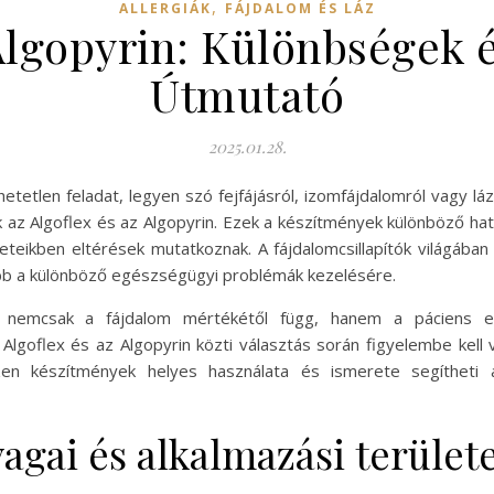
,
ALLERGIÁK
FÁJDALOM ÉS LÁZ
Algopyrin: Különbségek 
Útmutató
2025.01.28.
lhetetlen feladat, legyen szó fejfájásról, izomfájdalomról vagy l
 az Algoflex és az Algopyrin. Ezek a készítmények különböző hat
eikben eltérések mutatkoznak. A fájdalomcsillapítók világában 
bb a különböző egészségügyi problémák kezelésére.
ása nemcsak a fájdalom mértékétől függ, hanem a páciens e
 Algoflex és az Algopyrin közti választás során figyelembe kell
Ezen készítmények helyes használata és ismerete segítheti
agai és alkalmazási területe