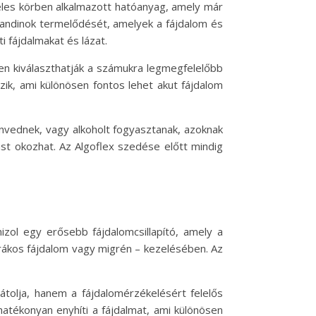
éles körben alkalmazott hatóanyag, amely már
landinok termelődését, amelyek a fájdalom és
i fájdalmakat és lázat.
yen kiválaszthatják a számukra legmegfelelőbb
ezik, ami különösen fontos lehet akut fájdalom
vednek, vagy alkoholt fogyasztanak, azoknak
st okozhat. Az Algoflex szedése előtt mindig
zol egy erősebb fájdalomcsillapító, amely a
 rákos fájdalom vagy migrén – kezelésében. Az
tolja, hanem a fájdalomérzékelésért felelős
atékonyan enyhíti a fájdalmat, ami különösen