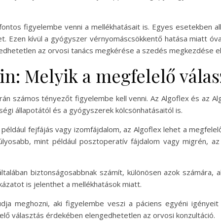
 fontos figyelembe venni a mellékhatásait is. Egyes esetekben al
t. Ezen kívül a gyógyszer vérnyomáscsökkentő hatása miatt óvat
gedhetetlen az orvosi tanács megkérése a szedés megkezdése el
in: Melyik a megfelelő válas
során számos tényezőt figyelembe kell venni. Az Algoflex és az A
égi állapotától és a gyógyszerek kölcsönhatásaitól is.
éldául fejfájás vagy izomfájdalom, az Algoflex lehet a megfelelő 
úlyosabb, mint például posztoperatív fájdalom vagy migrén, a
ltalában biztonságosabbnak számít, különösen azok számára, a
ázatot is jelenthet a mellékhatások miatt.
ja meghozni, aki figyelembe veszi a páciens egyéni igényeit
elelő választás érdekében elengedhetetlen az orvosi konzultáció.