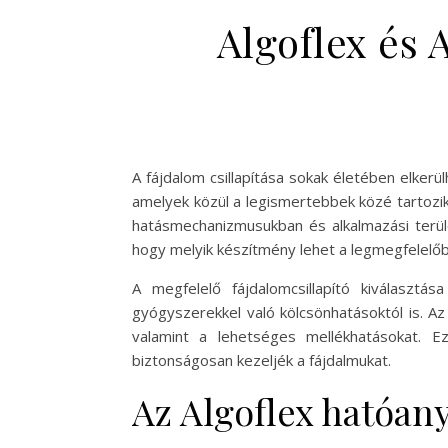
Algoflex és 
A fájdalom csillapítása sokak életében elkerü
amelyek közül a legismertebbek közé tartozik
hatásmechanizmusukban és alkalmazási terület
hogy melyik készítmény lehet a legmegfelelő
A megfelelő fájdalomcsillapító kiválaszt
gyógyszerekkel való kölcsönhatásoktól is. Az
valamint a lehetséges mellékhatásokat. 
biztonságosan kezeljék a fájdalmukat.
Az Algoflex hatóany