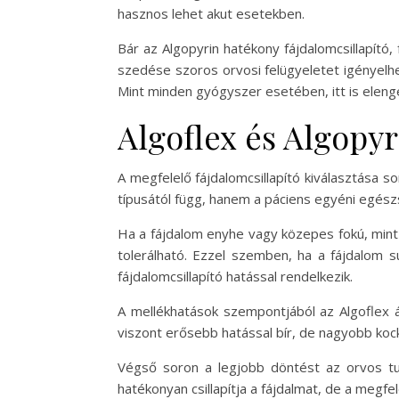
hasznos lehet akut esetekben.
Bár az Algopyrin hatékony fájdalomcsillapító,
szedése szoros orvosi felügyeletet igényelhe
Mint minden gyógyszer esetében, itt is elen
Algoflex és Algopyr
A megfelelő fájdalomcsillapító kiválasztása 
típusától függ, hanem a páciens egyéni egészs
Ha a fájdalom enyhe vagy közepes fokú, mint p
tolerálható. Ezzel szemben, ha a fájdalom s
fájdalomcsillapító hatással rendelkezik.
A mellékhatások szempontjából az Algoflex á
viszont erősebb hatással bír, de nagyobb kock
Végső soron a legjobb döntést az orvos tud
hatékonyan csillapítja a fájdalmat, de a megf