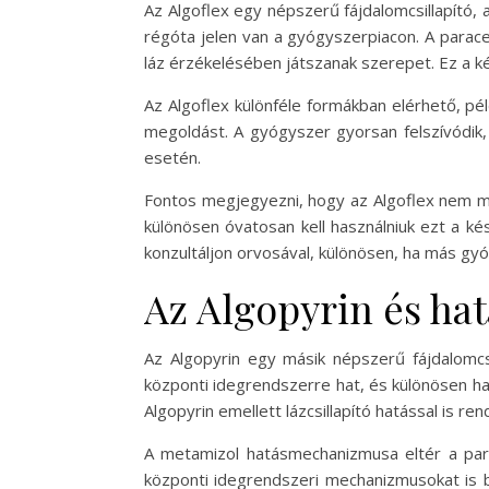
Az Algoflex egy népszerű fájdalomcsillapító
régóta jelen van a gyógyszerpiacon. A parac
láz érzékelésében játszanak szerepet. Ez a kés
Az Algoflex különféle formákban elérhető, pé
megoldást. A gyógyszer gyorsan felszívódik, í
esetén.
Fontos megjegyezni, hogy az Algoflex nem m
különösen óvatosan kell használniuk ezt a k
konzultáljon orvosával, különösen, ha más gy
Az Algopyrin és h
Az Algopyrin egy másik népszerű fájdalomcs
központi idegrendszerre hat, és különösen ha
Algopyrin emellett lázcsillapító hatással is ren
A metamizol hatásmechanizmusa eltér a para
központi idegrendszeri mechanizmusokat is b