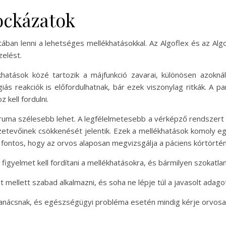
ockázatok
ában lenni a lehetséges mellékhatásokkal. Az Algoflex és az Al
zelést.
hatások közé tartozik a májfunkció zavarai, különösen azokná
iás reakciók is előfordulhatnak, bár ezek viszonylag ritkák. A p
 kell fordulni.
uma szélesebb lehet. A legfélelmetesebb a vérképző rendszert é
etevőinek csökkenését jelentik. Ezek a mellékhatások komoly 
ontos, hogy az orvos alaposan megvizsgálja a páciens kórtörtén
igyelmet kell fordítani a mellékhatásokra, és bármilyen szokatlan
 mellett szabad alkalmazni, és soha ne lépje túl a javasolt adago
 tanácsnak, és egészségügyi probléma esetén mindig kérje orvos