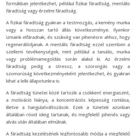
formákban jelentkezhet, például fizikai fáradtság, mentális
fáradtság vagy érzelmi fáradtság.
A fizikai fáradtság gyakran a testmozgás, a kemény munka
vagy a hosszan tartó állás következménye. Ilyenkor
izmaink elfáradnak, és szükség van pihenésre ahhoz, hogy
regenerálódjanak. A mentális fáradtság ezzel szemben a
szellemi tevékenységek, mint például a tanulás, munka
vagy problémamegoldás során alakul ki. Az érzelmi
fáradtság pedig a stressz, a szorongás vagy a
szomorúság következményeként jelentkezhet, és gyakran
kihat a lelki állapotunkra is.
A fáradtság tünetei közé tartozik a csökkent energiaszint,
a motiváció hiánya, a koncentrációs képesség romlása,
illetve a hangulatváltozások. Ezek a tünetek azonban
általában rövid ideig tartanak, és megfelelő pihenés vagy
alvás után általában elmúlnak.
A fáradtság kezelésének legfontosabb módja a megfelelő