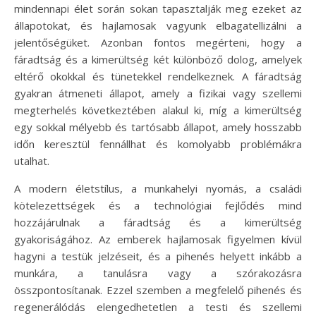
mindennapi élet során sokan tapasztalják meg ezeket az
állapotokat, és hajlamosak vagyunk elbagatellizálni a
jelentőségüket. Azonban fontos megérteni, hogy a
fáradtság és a kimerültség két különböző dolog, amelyek
eltérő okokkal és tünetekkel rendelkeznek. A fáradtság
gyakran átmeneti állapot, amely a fizikai vagy szellemi
megterhelés következtében alakul ki, míg a kimerültség
egy sokkal mélyebb és tartósabb állapot, amely hosszabb
időn keresztül fennállhat és komolyabb problémákra
utalhat.
A modern életstílus, a munkahelyi nyomás, a családi
kötelezettségek és a technológiai fejlődés mind
hozzájárulnak a fáradtság és a kimerültség
gyakoriságához. Az emberek hajlamosak figyelmen kívül
hagyni a testük jelzéseit, és a pihenés helyett inkább a
munkára, a tanulásra vagy a szórakozásra
összpontosítanak. Ezzel szemben a megfelelő pihenés és
regenerálódás elengedhetetlen a testi és szellemi