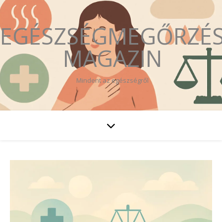
EGÉSZSÉGMEGŐRZÉ
MAGAZIN
Mindent az egészségről