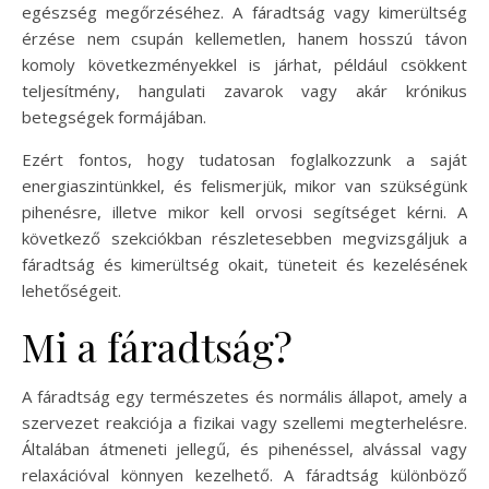
egészség megőrzéséhez. A fáradtság vagy kimerültség
érzése nem csupán kellemetlen, hanem hosszú távon
komoly következményekkel is járhat, például csökkent
teljesítmény, hangulati zavarok vagy akár krónikus
betegségek formájában.
Ezért fontos, hogy tudatosan foglalkozzunk a saját
energiaszintünkkel, és felismerjük, mikor van szükségünk
pihenésre, illetve mikor kell orvosi segítséget kérni. A
következő szekciókban részletesebben megvizsgáljuk a
fáradtság és kimerültség okait, tüneteit és kezelésének
lehetőségeit.
Mi a fáradtság?
A fáradtság egy természetes és normális állapot, amely a
szervezet reakciója a fizikai vagy szellemi megterhelésre.
Általában átmeneti jellegű, és pihenéssel, alvással vagy
relaxációval könnyen kezelhető. A fáradtság különböző