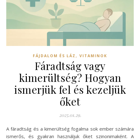
,
FÁJDALOM ÉS LÁZ
VITAMINOK
Fáradtság vagy
kimerültség? Hogyan
ismerjük fel és kezeljük
őket
2025.01.29.
A fáradtság és a kimerültség fogalma sok ember számára
ismerős, és gyakran használjuk őket szinonimaként. A