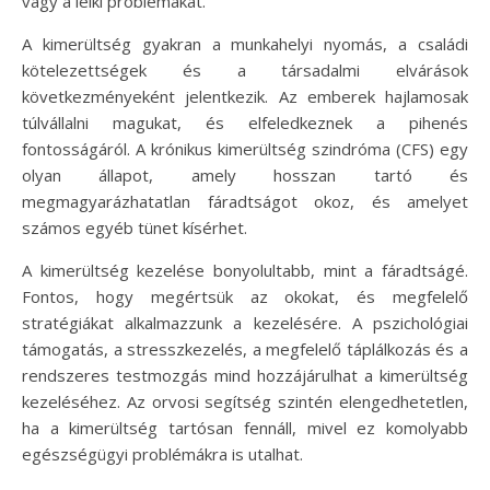
vagy a lelki problémákat.
A kimerültség gyakran a munkahelyi nyomás, a családi
kötelezettségek és a társadalmi elvárások
következményeként jelentkezik. Az emberek hajlamosak
túlvállalni magukat, és elfeledkeznek a pihenés
fontosságáról. A krónikus kimerültség szindróma (CFS) egy
olyan állapot, amely hosszan tartó és
megmagyarázhatatlan fáradtságot okoz, és amelyet
számos egyéb tünet kísérhet.
A kimerültség kezelése bonyolultabb, mint a fáradtságé.
Fontos, hogy megértsük az okokat, és megfelelő
stratégiákat alkalmazzunk a kezelésére. A pszichológiai
támogatás, a stresszkezelés, a megfelelő táplálkozás és a
rendszeres testmozgás mind hozzájárulhat a kimerültség
kezeléséhez. Az orvosi segítség szintén elengedhetetlen,
ha a kimerültség tartósan fennáll, mivel ez komolyabb
egészségügyi problémákra is utalhat.