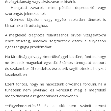
étvágytalanság vagy alvászavarok kísérik.
– Hangulati zavarok, mint például depresszió vagy
szorongás jelentkeznek.
– Krónikus fájdalom vagy egyéb szokatlan tünetek is
társulnak a fáradtsághoz.
A megfelelő diagnózis felállításához orvosi vizsgálatokra
lehet szükség, amelyek segíthetnek kizárni a súlyosabb
egészségügyi problémákat.
Ha fáradtsággal vagy kimerültséggel küzdünk, fontos, hogy
ne érezzük magunkat egyedül. Számos támogató csoport
és szakember áll rendelkezésre, akik segíthetnek a helyzet
kezelésében.
Ezért fontos, hogy ne habozzunk orvoshoz fordulni, ha a
tüneteink nem javulnak, és keressük meg a megfelelő
megoldásokat a regenerálódás érdekében.
**Figyelmeztetés:** Ez a cikk nem számít orvosi