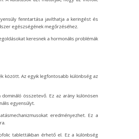
ensúly fenntartása javíthatja a keringést és
rendszer egészségének megőrzéséhez.
megoldásokat keresnek a hormonális problémák
mék között. Az egyik legfontosabb különbség az
l a domináló összetevő. Ez az arány különösen
ális egyensúlyt.
s hatásmechanizmusokat eredményezhet. Ez a
ra.
folic tablettákban érhető el. Ez a különbség