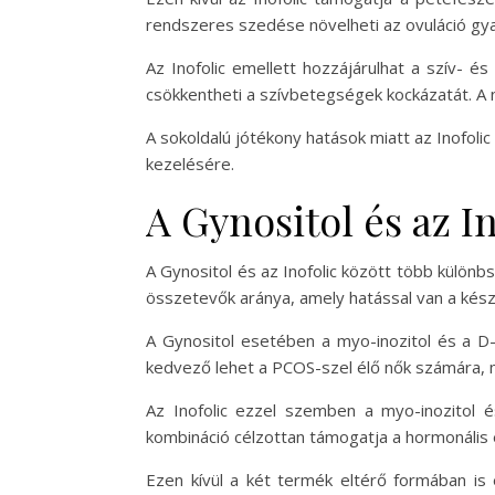
rendszeres szedése növelheti az ovuláció gya
Az Inofolic emellett hozzájárulhat a szív- 
csökkentheti a szívbetegségek kockázatát. A
A sokoldalú jótékony hatások miatt az Inofo
kezelésére.
A Gynositol és az I
A Gynositol és az Inofolic között több különb
összetevők aránya, amely hatással van a kés
A Gynositol esetében a myo-inozitol és a D-c
kedvező lehet a PCOS-szel élő nők számára, mi
Az Inofolic ezzel szemben a myo-inozitol 
kombináció célzottan támogatja a hormonális 
Ezen kívül a két termék eltérő formában is 