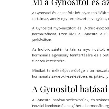
Mi a Gynositol és az
A Gynositol és az Inofolic két olyan táplálék
tartalmaz, amely egy természetes vegyület, é
A Gynositol myo-inozitolt és D-chiro-inozi
normalizálását. Ezen kívül a Gynositol a 
javításában.
Az Inofolic szintén tartalmaz myo-inozitolt
hormonális egyensúly fenntartására és a pet
tünetek kezelésére.
Mindkét termék népszerűsége a természetes ö
hormonális zavarok kezelésében, és jótékony
A Gynositol hatásai
A Gynositol hatásai széleskörűek, és számos
inozitol kombinációja segíthet a hormonális