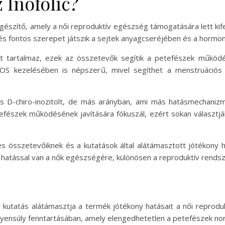
 Inofolic?
kiegészítő, amely a női reproduktív egészség támogatására lett kif
s fontos szerepet játszik a sejtek anyagcseréjében és a hormon
tolt tartalmaz, ezek az összetevők segítik a petefészek működ
PCOS kezelésében is népszerű, mivel segíthet a menstruáció
 és D-chiro-inozitolt, de más arányban, ami más hatásmechani
efészek működésének javítására fókuszál, ezért sokan választj
sszetevőiknek és a kutatások által alátámasztott jótékony ha
 hatással van a nők egészségére, különösen a reproduktív rendsz
 kutatás alátámasztja a termék jótékony hatásait a női reproduk
 egyensúly fenntartásában, amely elengedhetetlen a petefészek n