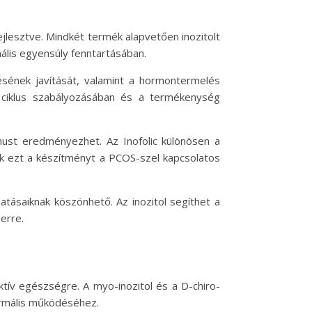
ejlesztve. Mindkét termék alapvetően inozitolt
ális egyensúly fenntartásában.
ésének javítását, valamint a hormontermelés
s ciklus szabályozásában és a termékenység
zmust eredményezhet. Az Inofolic különösen a
ák ezt a készítményt a PCOS-szel kapcsolatos
tásaiknak köszönhető. Az inozitol segíthet a
erre.
tív egészségre. A myo-inozitol és a D-chiro-
ormális működéséhez.