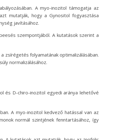
abályozásában. A myo-inozitol támogatja az
 azt mutatják, hogy a Gynositol fogyasztása
nység javításához.
rbeesés szempontjából. A kutatások szerint a
t a zsírégetés folyamatának optimalizálásában.
súly normalizálásához.
l és D-chiro-inozitol egyedi aránya lehetővé
ában. A myo-inozitol kedvező hatással van az
rmonok normál szintjének fenntartásához, így
. A kutatások azt mutatják, hogy az Inofolic