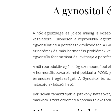
A gynositol é
A nők egészsége és jóléte mindig is közép
kezelésére. Különösen a reproduktív egés
egyensúlyt és a petefészek működését. A Gyno
szindróma) és más hormonális problémák keze
egyensúly fenntartását és javíthatja a petefés
A női reproduktív egészség szempontjából e
A hormonális zavarok, mint például a PCOS, j
érrendszeri egészséget. A Gynositol és az
hatásaiknak köszönhető.
Bár sokan tapasztalják a jótékony hatásokat
másiknak. Ezért érdemes alaposan tájékozódni