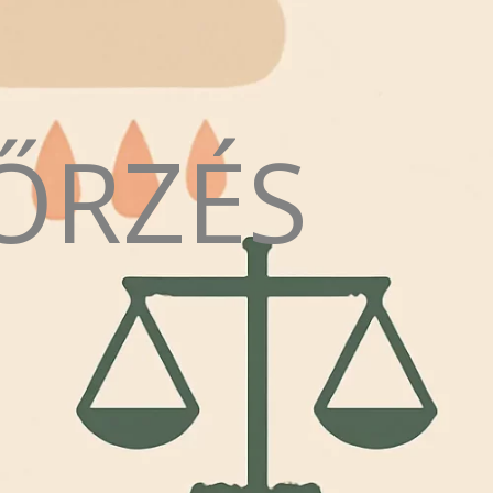
ŐRZÉS
N