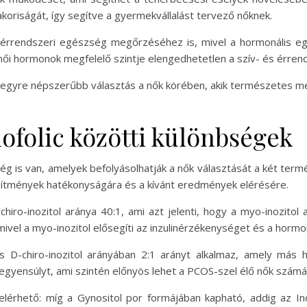
koriságát, így segítve a gyermekvállalást tervező nőknek.
és érrendszeri egészség megőrzéséhez is, mivel a hormonális egy
 női hormonok megfelelő szintje elengedhetetlen a szív- és ér
lic egyre népszerűbb választás a nők körében, akik természetes 
nofolic közötti különbségek
ség is van, amelyek befolyásolhatják a nők választását a két ter
zítmények hatékonyságára és a kívánt eredmények elérésére.
hiro-inozitol aránya 40:1, ami azt jelenti, hogy a myo-inozito
vel a myo-inozitol elősegíti az inzulinérzékenységet és a hormon
és D-chiro-inozitol arányában 2:1 arányt alkalmaz, amely má
egyensúlyt, ami szintén előnyös lehet a PCOS-szel élő nők számá
elérhető: míg a Gynositol por formájában kapható, addig az Ino