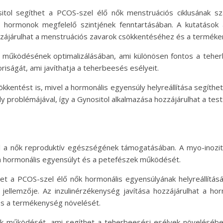
itol segíthet a PCOS-szel élő nők menstruációs ciklusának sz
a hormonok megfelelő szintjének fenntartásában. A kutatások
zzájárulhat a menstruációs zavarok csökkentéséhez és a terméke
k működésének optimalizálásában, ami különösen fontos a tehe
riságát, ami javíthatja a teherbeesés esélyeit.
ökkentést is, mivel a hormonális egyensúly helyreállítása segíthe
y problémájával, így a Gynositol alkalmazása hozzájárulhat a test
nál a nők reproduktív egészségének támogatásában. A myo-inozito
a hormonális egyensúlyt és a petefészek működését.
het a PCOS-szel élő nők hormonális egyensúlyának helyreállítás
ő jellemzője. Az inzulinérzékenység javítása hozzájárulhat a ho
 és a termékenység növelését.
ek működését, ami segíthet a teherbeesési esélyek növelésében