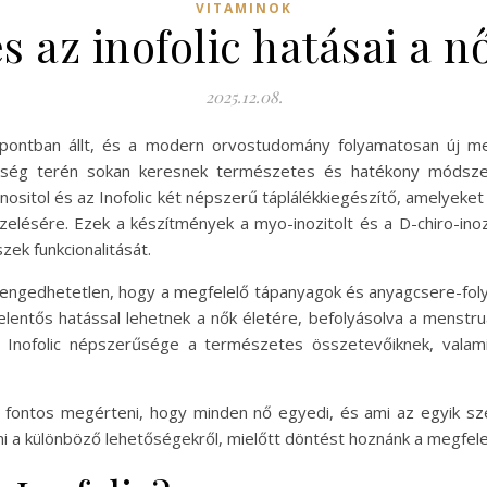
VITAMINOK
s az inofolic hatásai a 
2025.12.08.
pontban állt, és a modern orvostudomány folyamatosan új me
zség terén sokan keresnek természetes és hatékony módsze
sitol és az Inofolic két népszerű táplálékkiegészítő, amelyeket
lésére. Ezek a készítmények a myo-inozitolt és a D-chiro-inozit
zek funkcionalitását.
lengedhetetlen, hogy a megfelelő tápanyagok és anyagcsere-f
elentős hatással lehetnek a nők életére, befolyásolva a menstru
 Inofolic népszerűsége a természetes összetevőiknek, valamin
, fontos megérteni, hogy minden nő egyedi, és ami az egyik sz
 a különböző lehetőségekről, mielőtt döntést hoznánk a megfelelő