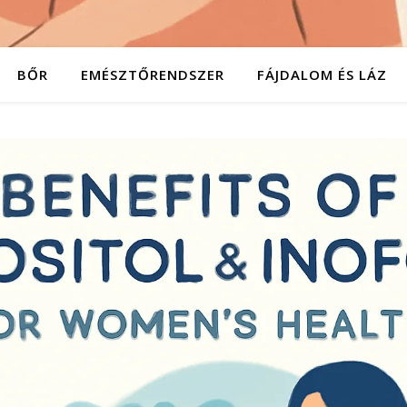
BŐR
EMÉSZTŐRENDSZER
FÁJDALOM ÉS LÁZ