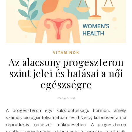
VITAMINOK
Az alacsony progeszteron
szint jelei és hatásai a női
egészségre
2025.11.14.
A progeszteron egy kulcsfontosságú hormon, amely
számos biológiai folyamatban részt vesz, különösen a női
reproduktív rendszer működésében. A progeszteron
szintje a menstruációs ciklus során folyamatosan változik,