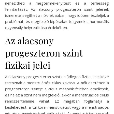
nehezítheti a megtermékenyítést és a terhesség
fenntartását. Az alacsony progeszteron szint jeleinek
ismerete segíthet a nőknek abban, hogy időben észleljék a
problémát, és megfelelő lépéseket tegyenek a hormonális
egyensúly helyreállítása érdekében.
Az alacsony
progeszteron szint
fizikai jelei
Az alacsony progeszteron szint elsődleges fizikai jelei közé
tartoznak a menstruációs ciklus zavarai. A nők esetében a
progeszteron szintje a ciklus második felében emelkedik,
és ha ez a szint nem megfelelő, akkor a menstruációs ciklus
rendszertelenné válhat. Ez magában foglalhatja a
késlekedést, a túl korai menstruációt vagy a menstruációs
vérzés mennyiségének változását. A menstruációs zavarok