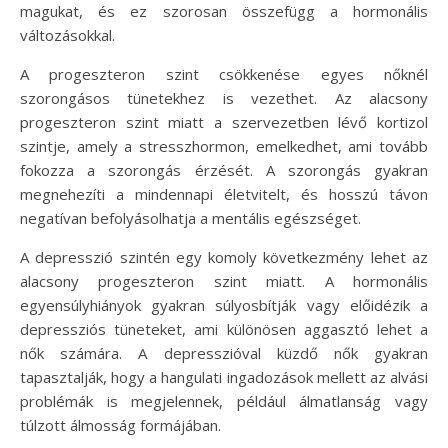
magukat, és ez szorosan összefügg a hormonális
változásokkal.
A progeszteron szint csökkenése egyes nőknél
szorongásos tünetekhez is vezethet. Az alacsony
progeszteron szint miatt a szervezetben lévő kortizol
szintje, amely a stresszhormon, emelkedhet, ami tovább
fokozza a szorongás érzését. A szorongás gyakran
megnehezíti a mindennapi életvitelt, és hosszú távon
negatívan befolyásolhatja a mentális egészséget.
A depresszió szintén egy komoly következmény lehet az
alacsony progeszteron szint miatt. A hormonális
egyensúlyhiányok gyakran súlyosbítják vagy előidézik a
depressziós tüneteket, ami különösen aggasztó lehet a
nők számára. A depresszióval küzdő nők gyakran
tapasztalják, hogy a hangulati ingadozások mellett az alvási
problémák is megjelennek, például álmatlanság vagy
túlzott álmosság formájában.