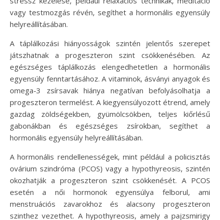
stressz kezelése, például relaxációs technikák, meditáció
vagy testmozgás révén, segíthet a hormonális egyensúly
helyreállításában.
A táplálkozási hiányosságok szintén jelentős szerepet
játszhatnak a progeszteron szint csökkenésében. Az
egészséges táplálkozás elengedhetetlen a hormonális
egyensúly fenntartásához. A vitaminok, ásványi anyagok és
omega-3 zsírsavak hiánya negatívan befolyásolhatja a
progeszteron termelést. A kiegyensúlyozott étrend, amely
gazdag zöldségekben, gyümölcsökben, teljes kiőrlésű
gabonákban és egészséges zsírokban, segíthet a
hormonális egyensúly helyreállításában.
A hormonális rendellenességek, mint például a policisztás
ovárium szindróma (PCOS) vagy a hypothyreosis, szintén
okozhatják a progeszteron szint csökkenését. A PCOS
esetén a női hormonok egyensúlya felborul, ami
menstruációs zavarokhoz és alacsony progeszteron
szinthez vezethet. A hypothyreosis, amely a pajzsmirigy