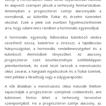
és alapvető szerepet játszik a terhesség fenntartásában.
Amennyiben a progeszteron szintje alacsonyabb a
normálisnál, az különféle fizikai és érzelmi tüneteket
okozhat. Ezek a jelek sok esetben figyelmeztethetnek
arra, hogy valami nincs rendben a hormonális egyensúllyal.
A hormonális egyensúly felborulása különböző okokra
vezethető vissza, beleértve a stresszt, a táplálkozási
hiányosságokat, a hormonális rendellenességeket és a
különböző életmódbeli tényezőket. Az alacsony
progeszteron szint következményei sokféleképpen
jelentkezhetnek, és ezek közé tartozik a menstruációs
ciklus zavarai, a hangulati ingadozások és a fizikai tünetek,
mint például a fáradtság vagy a súlygyarapodás.
A nők általában a menstruációs ciklus második felében
tapasztalják a progeszteron szintjének csökkenését, ami
különösen fontos lehet a terhesség tervezése
szempontjából. Ha a progeszteron szintje alacsony, az