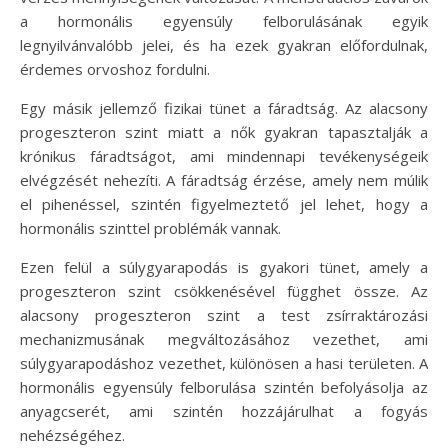
a hormonális egyensúly felborulásának egyik
legnyilvánvalóbb jelei, és ha ezek gyakran előfordulnak,
érdemes orvoshoz fordulni.
Egy másik jellemző fizikai tünet a fáradtság. Az alacsony
progeszteron szint miatt a nők gyakran tapasztalják a
krónikus fáradtságot, ami mindennapi tevékenységeik
elvégzését nehezíti. A fáradtság érzése, amely nem múlik
el pihenéssel, szintén figyelmeztető jel lehet, hogy a
hormonális szinttel problémák vannak.
Ezen felül a súlygyarapodás is gyakori tünet, amely a
progeszteron szint csökkenésével függhet össze. Az
alacsony progeszteron szint a test zsírraktározási
mechanizmusának megváltozásához vezethet, ami
súlygyarapodáshoz vezethet, különösen a hasi területen. A
hormonális egyensúly felborulása szintén befolyásolja az
anyagcserét, ami szintén hozzájárulhat a fogyás
nehézségéhez.