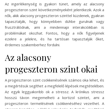
Az ingerlékenység is gyakori tünet, amely az alacsony
progeszteron szint következményeként jelentkezik. Azok a
nők, akik alacsony progeszteron szinttel küzdenek, gyakran
tapasztalják, hogy könnyebben dühbe gurulnak vagy
frusztrálódnak, ami a mindennapi interakcióikban is
problémákat okozhat. Fontos, hogy a nők figyeljenek
ezekre a jelekre, és ha tartósan tapasztalják őket,
érdemes szakemberhez fordulni.
Az alacsony
progeszteron szint okai
A progeszteron szint csökkenésének számos oka lehet, és
a megértésük segíthet a megfelelő lépések megtételében.
Az egyik leggyakoribb ok a stressz. A krónikus stressz
hosszú távon megemelheti a kortizol szintet, ami a
progeszteron termelésének csökkenéséhez vezethet. A