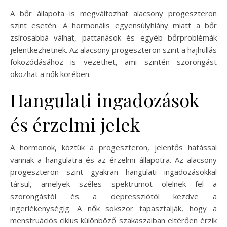
A bőr állapota is megváltozhat alacsony progeszteron
szint esetén. A hormonális egyensúlyhiány miatt a bőr
zsírosabbá válhat, pattanások és egyéb bőrproblémák
jelentkezhetnek. Az alacsony progeszteron szint a hajhullás
fokozódásához is vezethet, ami szintén szorongást
okozhat a nők körében.
Hangulati ingadozások
és érzelmi jelek
A hormonok, köztük a progeszteron, jelentős hatással
vannak a hangulatra és az érzelmi állapotra. Az alacsony
progeszteron szint gyakran hangulati ingadozásokkal
társul, amelyek széles spektrumot ölelnek fel a
szorongástól és a depressziótól kezdve a
ingerlékenységig. A nők sokszor tapasztalják, hogy a
menstruációs ciklus különböző szakaszaiban eltérően érzik