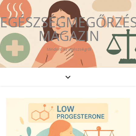
EGÉSZSÉGMEGŐRZÉ
MAGAZIN
Mindent az egészségről