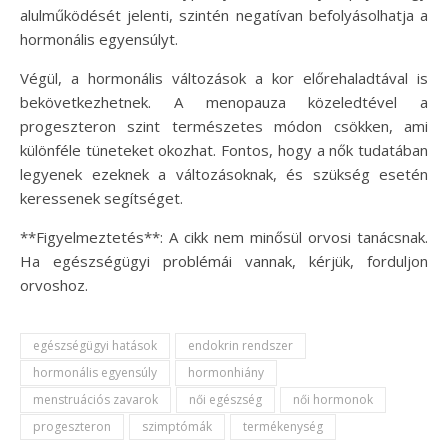
alulműködését jelenti, szintén negatívan befolyásolhatja a
hormonális egyensúlyt.
Végül, a hormonális változások a kor előrehaladtával is
bekövetkezhetnek. A menopauza közeledtével a
progeszteron szint természetes módon csökken, ami
különféle tüneteket okozhat. Fontos, hogy a nők tudatában
legyenek ezeknek a változásoknak, és szükség esetén
keressenek segítséget.
**Figyelmeztetés**: A cikk nem minősül orvosi tanácsnak.
Ha egészségügyi problémái vannak, kérjük, forduljon
orvoshoz.
egészségügyi hatások
endokrin rendszer
hormonális egyensúly
hormonhiány
menstruációs zavarok
női egészség
női hormonok
progeszteron
szimptómák
termékenység