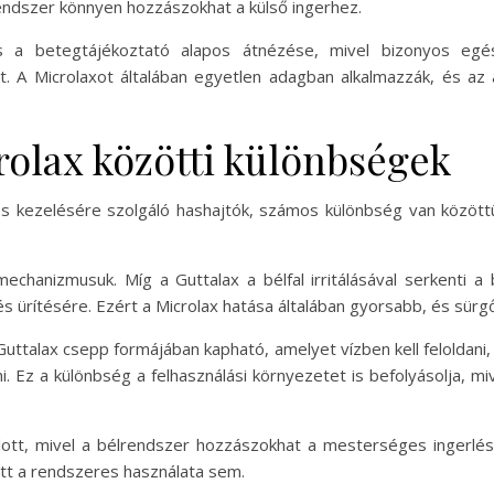
rendszer könnyen hozzászokhat a külső ingerhez.
os a betegtájékoztató alapos átnézése, mivel bizonyos egés
át. A Microlaxot általában egyetlen adagban alkalmazzák, és az
rolax közötti különbségek
dés kezelésére szolgáló hashajtók, számos különbség van közöt
chanizmusuk. Míg a Guttalax a bélfal irritálásával serkenti 
a és ürítésére. Ezért a Microlax hatása általában gyorsabb, és sü
uttalax csepp formájában kapható, amelyet vízben kell feloldani, m
i. Ez a különbség a felhasználási környezetet is befolyásolja, mi
lott, mivel a bélrendszer hozzászokhat a mesterséges ingerlé
tt a rendszeres használata sem.