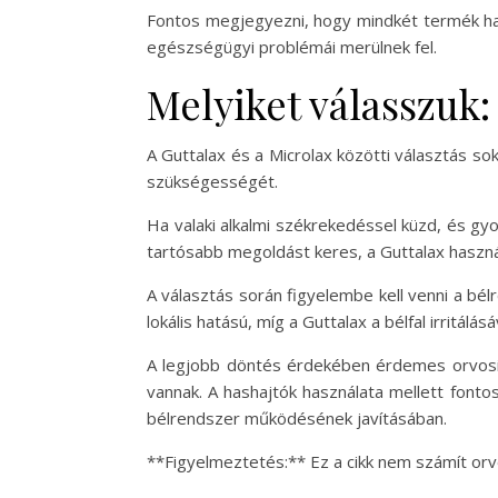
Fontos megjegyezni, hogy mindkét termék has
egészségügyi problémái merülnek fel.
Melyiket válasszuk:
A Guttalax és a Microlax közötti választás s
szükségességét.
Ha valaki alkalmi székrekedéssel küzd, és gy
tartósabb megoldást keres, a Guttalax használ
A választás során figyelembe kell venni a bél
lokális hatású, míg a Guttalax a bélfal irritálás
A legjobb döntés érdekében érdemes orvosi t
vannak. A hashajtók használata mellett fonto
bélrendszer működésének javításában.
**Figyelmeztetés:** Ez a cikk nem számít orv