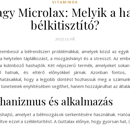
VITAMINOK
agy Microlax: Melyik a 
bélkitisztító?
2025.12.08.
mbesül a bélrendszeri problémákkal, amelyek közül az egyik 
ve a helytelen táplálkozást, a mozgáshiányt és a stresszt. Az e
a különböző hashajtók. Két népszerű termék, amelyeket sokan 
l hatnak, és eltérő előnyökkel járnak. Azonban fontos, h
hatásaikkal, hogy a legjobb döntést hozhassuk meg a számunk
tüneteinek enyhítésében segíthet, hanem hozzájárulhat az általán
chanizmus és alkalmazás
hajtó, amelyet a bélmozgások serkentésére használnak. Hatóanyag
tve ezzel a székletürítést. A Guttalax előnye, hogy gyorsan hat, íg