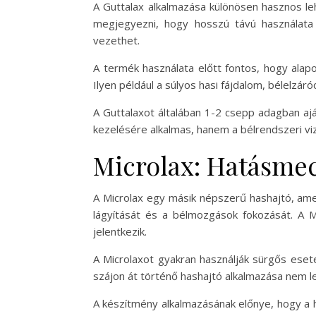
A Guttalax alkalmazása különösen hasznos le
megjegyezni, hogy hosszú távú használata
vezethet.
A termék használata előtt fontos, hogy alapo
Ilyen például a súlyos hasi fájdalom, bélelzár
A Guttalaxot általában 1-2 csepp adagban aj
kezelésére alkalmas, hanem a bélrendszeri vizs
Microlax: Hatásme
A Microlax egy másik népszerű hashajtó, amely
lágyítását és a bélmozgások fokozását. A M
jelentkezik.
A Microlaxot gyakran használják sürgős esete
szájon át történő hashajtó alkalmazása nem l
A készítmény alkalmazásának előnye, hogy a ha