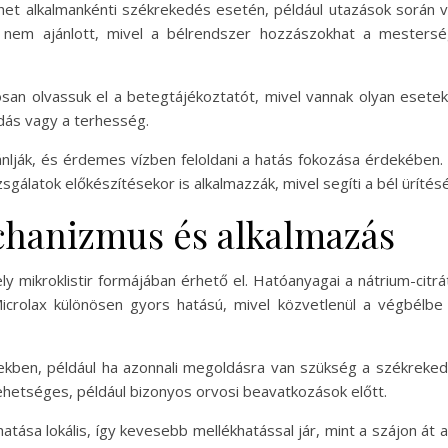
het alkalmankénti székrekedés esetén, például utazások során
 nem ajánlott, mivel a bélrendszer hozzászokhat a mestersé
san olvassuk el a betegtájékoztatót, mivel vannak olyan esetek
ódás vagy a terhesség.
ánlják, és érdemes vízben feloldani a hatás fokozása érdekében.
gálatok előkészítésekor is alkalmazzák, mivel segíti a bél ürítésé
chanizmus és alkalmazás
 mikroklistir formájában érhető el. Hatóanyagai a nátrium-citrát
icrolax különösen gyors hatású, mivel közvetlenül a végbélbe 
kben, például ha azonnali megoldásra van szükség a székrekedés
ehetséges, például bizonyos orvosi beavatkozások előtt.
tása lokális, így kevesebb mellékhatással jár, mint a szájon át