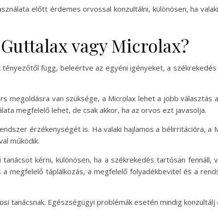
ználata előtt érdemes orvossal konzultálni, különösen, ha val
 Guttalax vagy Microlax?
ok tényezőtől függ, beleértve az egyéni igényeket, a székrekedé
ors megoldásra van szüksége, a Microlax lehet a jobb választás a
ata megfelelő lehet, de csak akkor, ha az orvos ezt javasolja.
rendszer érzékenységét is. Ha valaki hajlamos a bélirritációra, a
ával működik.
anácsot kérni, különösen, ha a székrekedés tartósan fennáll,
s a megfelelő táplálkozás, a megfelelő folyadékbevitel és a re
osi tanácsnak. Egészségügyi problémák esetén mindig konzultálj