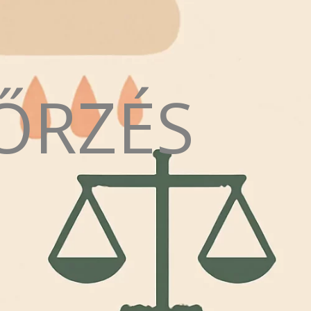
ŐRZÉS
N