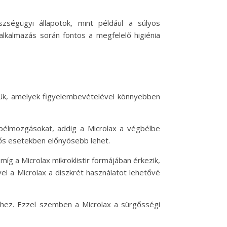
zségügyi állapotok, mint például a súlyos
 alkalmazás során fontos a megfelelő higiénia
tük, amelyek figyelembevételével könnyebben
a bélmozgásokat, addig a Microlax a végbélbe
rgős esetekben előnyösebb lehet.
íg a Microlax mikroklistir formájában érkezik,
vel a Microlax a diszkrét használatot lehetővé
shez. Ezzel szemben a Microlax a sürgősségi