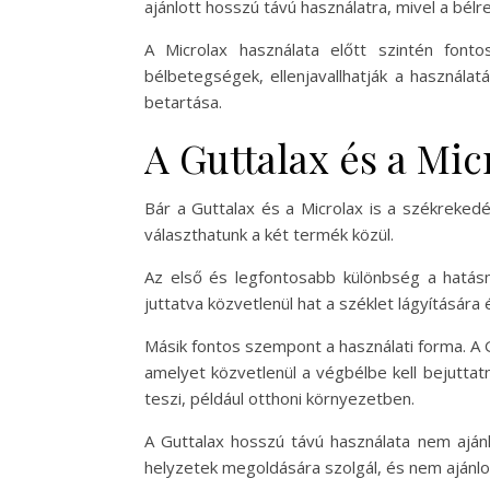
ajánlott hosszú távú használatra, mivel a bél
A Microlax használata előtt szintén font
bélbetegségek, ellenjavallhatják a használat
betartása.
A Guttalax és a Mic
Bár a Guttalax és a Microlax is a székreke
választhatunk a két termék közül.
Az első és legfontosabb különbség a hatásme
juttatva közvetlenül hat a széklet lágyításár
Másik fontos szempont a használati forma. A G
amelyet közvetlenül a végbélbe kell bejuttatn
teszi, például otthoni környezetben.
A Guttalax hosszú távú használata nem aján
helyzetek megoldására szolgál, és nem ajánlo