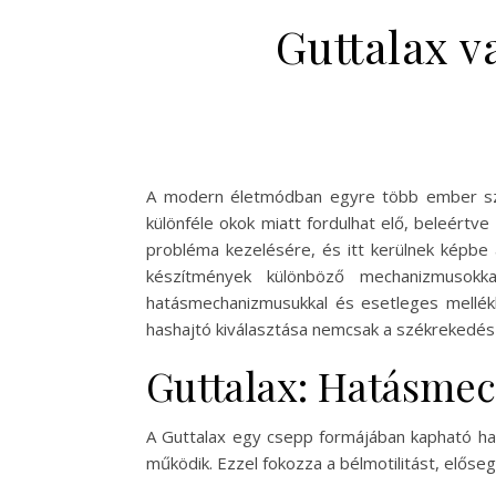
Guttalax v
A modern életmódban egyre több ember sze
különféle okok miatt fordulhat elő, beleért
probléma kezelésére, és itt kerülnek képbe 
készítmények különböző mechanizmusokka
hatásmechanizmusukkal és esetleges mellék
hashajtó kiválasztása nemcsak a székrekedés 
Guttalax: Hatásme
A Guttalax egy csepp formájában kapható has
működik. Ezzel fokozza a bélmotilitást, elősegí