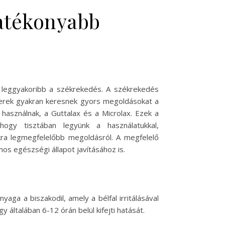
hatékonyabb
leggyakoribb a székrekedés. A székrekedés
mberek gyakran keresnek gyors megoldásokat a
használnak, a Guttalax és a Microlax. Ezek a
ogy tisztában legyünk a használatukkal,
ra legmegfelelőbb megoldásról. A megfelelő
os egészségi állapot javításához is.
a a biszakodil, amely a bélfal irritálásával
y általában 6-12 órán belül kifejti hatását.