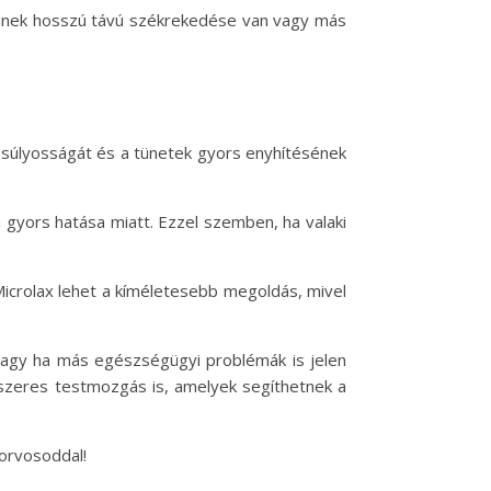
akinek hosszú távú székrekedése van vagy más
s súlyosságát és a tünetek gyors enyhítésének
 gyors hatása miatt. Ezzel szemben, ha valaki
 Microlax lehet a kíméletesebb megoldás, mivel
 vagy ha más egészségügyi problémák is jelen
ndszeres testmozgás is, amelyek segíthetnek a
 orvosoddal!