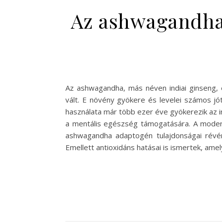
Az ashwagandha 
Az ashwagandha, más néven indiai ginseng,
vált. E növény gyökere és levelei számos jó
használata már több ezer éve gyökerezik az in
a mentális egészség támogatására. A modern
ashwagandha adaptogén tulajdonságai révén 
Emellett antioxidáns hatásai is ismertek, ame