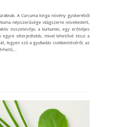
ltúráknak. A Curcuma longa növény gyökeréből
urkuma népszerűsége világszerte növekedett,
ktív összetevője, a kurkumin, egy erőteljes
 egyre elterjedtebb, mivel lehetővé teszi a
t, legyen szó a gyulladás csökkentéséről, az
lérhető,…