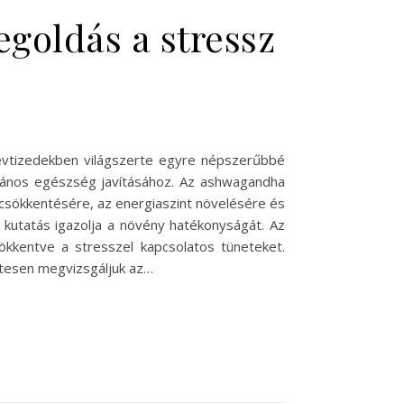
goldás a stressz
évtizedekben világszerte egyre népszerűbbé
talános egészség javításához. Az ashwagandha
z csökkentésére, az energiaszint növelésére és
kutatás igazolja a növény hatékonyságát. Az
ökkentve a stresszel kapcsolatos tüneteket.
letesen megvizsgáljuk az…