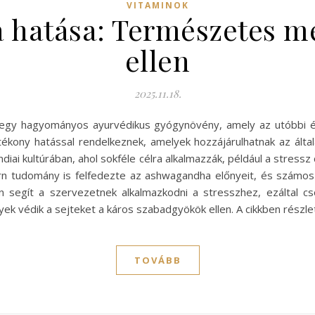
VITAMINOK
hatása: Természetes me
ellen
2025.11.18.
 egy hagyományos ayurvédikus gyógynövény, amely az utóbbi 
tékony hatással rendelkeznek, amelyek hozzájárulhatnak az ál
diai kultúrában, ahol sokféle célra alkalmazzák, például a stress
 tudomány is felfedezte az ashwagandha előnyeit, és számos 
segít a szervezetnek alkalmazkodni a stresszhez, ezáltal cs
lyek védik a sejteket a káros szabadgyökök ellen. A cikkben rész
TOVÁBB