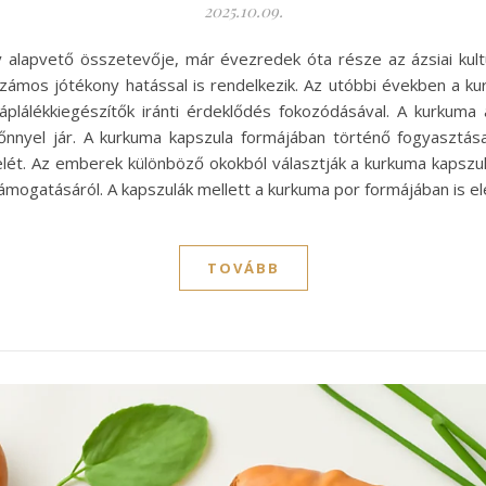
2025.10.09.
y alapvető összetevője, már évezredek óta része az ázsiai ku
ámos jótékony hatással is rendelkezik. Az utóbbi években a k
álékkiegészítők iránti érdeklődés fokozódásával. A kurkuma a
nnyel jár. A kurkuma kapszula formájában történő fogyasztása
lét. Az emberek különböző okokból választják a kurkuma kapszulá
ámogatásáról. A kapszulák mellett a kurkuma por formájában is e
TOVÁBB