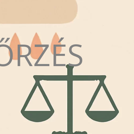
ŐRZÉS
N