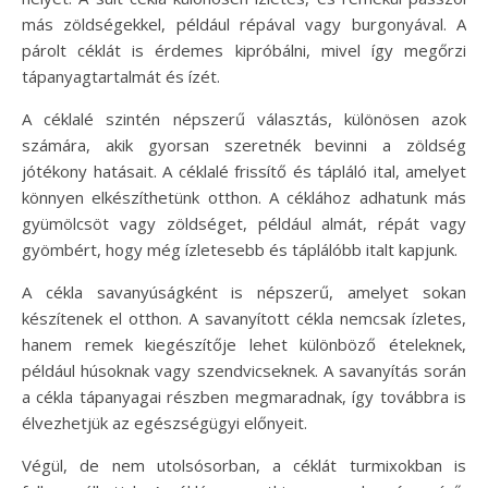
más zöldségekkel, például répával vagy burgonyával. A
párolt céklát is érdemes kipróbálni, mivel így megőrzi
tápanyagtartalmát és ízét.
A céklalé szintén népszerű választás, különösen azok
számára, akik gyorsan szeretnék bevinni a zöldség
jótékony hatásait. A céklalé frissítő és tápláló ital, amelyet
könnyen elkészíthetünk otthon. A céklához adhatunk más
gyümölcsöt vagy zöldséget, például almát, répát vagy
gyömbért, hogy még ízletesebb és táplálóbb italt kapjunk.
A cékla savanyúságként is népszerű, amelyet sokan
készítenek el otthon. A savanyított cékla nemcsak ízletes,
hanem remek kiegészítője lehet különböző ételeknek,
például húsoknak vagy szendvicseknek. A savanyítás során
a cékla tápanyagai részben megmaradnak, így továbbra is
élvezhetjük az egészségügyi előnyeit.
Végül, de nem utolsósorban, a céklát turmixokban is