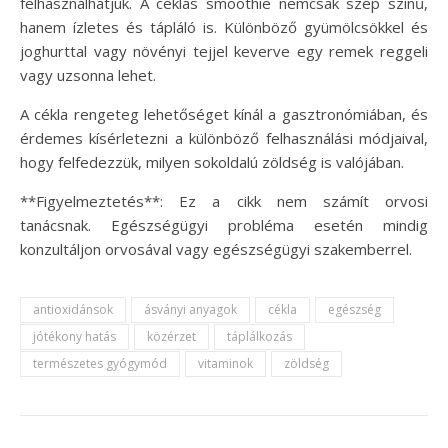
felhasználhatjuk. A céklás smoothie nemcsak szép színű,
hanem ízletes és tápláló is. Különböző gyümölcsökkel és
joghurttal vagy növényi tejjel keverve egy remek reggeli
vagy uzsonna lehet.
A cékla rengeteg lehetőséget kínál a gasztronómiában, és
érdemes kísérletezni a különböző felhasználási módjaival,
hogy felfedezzük, milyen sokoldalú zöldség is valójában.
**Figyelmeztetés**: Ez a cikk nem számít orvosi
tanácsnak. Egészségügyi probléma esetén mindig
konzultáljon orvosával vagy egészségügyi szakemberrel.
antioxidánsok
ásványi anyagok
cékla
egészség
jótékony hatás
közérzet
táplálkozás
természetes gyógymód
vitaminok
zöldség