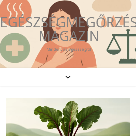
EGÉSZSÉGMEGŐRZÉ
MAGAZIN
Mindent az egészségről