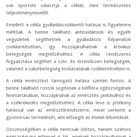
sok sportoló választja a céklát, mint természetes
teljesítménynövelőt.
Emellett a cékla gyulladáscsökkentő hatásai is figyelemre
méltóak. A benne található antioxidánsok és egyéb
vegyületek segíthetnek a gyulladásos folyamatok
csökkentésében, így hozzájárulhatnak a krónikus
betegségek megelőzéséhez. A cékla rendszeres
fogyasztása segíthet a szív- és érrendszeri betegségek,
valamint a cukorbetegség kockázatának csökkentésében is.
A cékla emésztést támogató hatása szintén fontos. A
benne található rostok segítenek a bélflóra egészségének
fenntartásában, hozzájárulnak az emésztés javításához és
a székrekedés megelőzéséhez. A cékla leve is jótékony
hatással van az emésztőrendszerre, mivel serkenti a
gyomorsav termelését, ami elősegíti az ételek lebontását.
Összességében a cékla nemcsak ízletes, hanem számos
egészségügyi előnnyel is bír, amelyek hozzájárulhatnak a