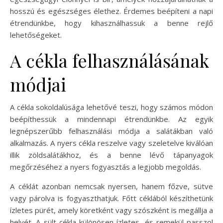
hosszú és egészséges élethez. Érdemes beépíteni a napi
étrendünkbe, hogy kihasználhassuk a benne rejlő
lehetőségeket.
A cékla felhasználásának
módjai
A cékla sokoldalúsága lehetővé teszi, hogy számos módon
beépíthessük a mindennapi étrendünkbe. Az egyik
legnépszerűbb felhasználási módja a salátákban való
alkalmazás. A nyers cékla reszelve vagy szeletelve kiválóan
illik zöldsalátákhoz, és a benne lévő tápanyagok
megőrzéséhez a nyers fogyasztás a legjobb megoldás.
A céklát azonban nemcsak nyersen, hanem főzve, sütve
vagy párolva is fogyaszthatjuk. Főtt céklából készíthetünk
ízletes pürét, amely köretként vagy szószként is megállja a
helyét. A sült cékla különösen ízletes, és remekül passzol