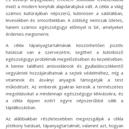
miatt a modern konyhák alapdarabjává vált. A cékla a világ
számos kultúrájában népszerű, különösen a salátákban,
levesekben és smoothiekban. A zöldség nemcsak ízletes,
hanem számos egészségügyi előnnyel is bír, amelyeket
érdemes megismerni.
A cékla tápanyagtartalmának köszönhetően pozitív
hatással van a szervezetre, segíthet a különböző
egészségügyi problémák megelőzésében és kezelésében.
A benne található antioxidánsok és gyulladáscsökkentő
vegyületek hozzájárulhatnak a sejtek védelméhez, míg a
vitaminok és ásványi anyagok támogatják a test
működését. Az emberek gyakran keresik a természetes
megoldásokat a mindennapi egészségügyi kihívásokra, és
a cékla éppen ezért egyre népszerűbbé válik a
táplálkozásban.
Az alábbiakban részletesebben megvizsgáljuk a cékla
jótékony hatásait, tápanyagtartalmát, valamint azt, hogyan