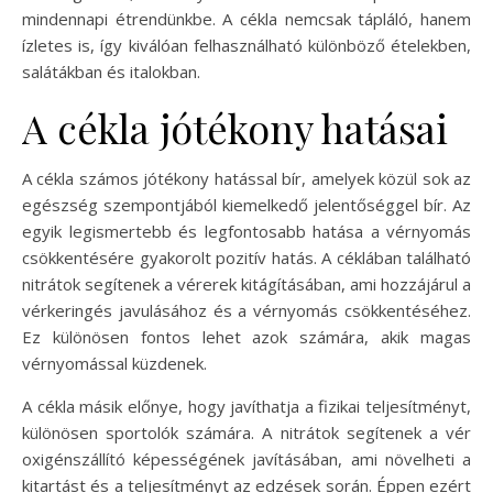
mindennapi étrendünkbe. A cékla nemcsak tápláló, hanem
ízletes is, így kiválóan felhasználható különböző ételekben,
salátákban és italokban.
A cékla jótékony hatásai
A cékla számos jótékony hatással bír, amelyek közül sok az
egészség szempontjából kiemelkedő jelentőséggel bír. Az
egyik legismertebb és legfontosabb hatása a vérnyomás
csökkentésére gyakorolt pozitív hatás. A céklában található
nitrátok segítenek a vérerek kitágításában, ami hozzájárul a
vérkeringés javulásához és a vérnyomás csökkentéséhez.
Ez különösen fontos lehet azok számára, akik magas
vérnyomással küzdenek.
A cékla másik előnye, hogy javíthatja a fizikai teljesítményt,
különösen sportolók számára. A nitrátok segítenek a vér
oxigénszállító képességének javításában, ami növelheti a
kitartást és a teljesítményt az edzések során. Éppen ezért