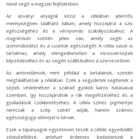
mivel segít a magzati fejlődésben.
Az ásványi anyagok közül a céklában jelentős
mennyiségben található kálium, amely hozzájárul a szív
egészségéhez és a vérnyomás szabályozásához. A
magnézium szintén jelen van, amely segíti az
izomműködést és a csontok egészségét. A cékla vasat is
tartalmaz, amely elengedhetetlen a vörösvérsejtek
képződéséhez és az oxigén szállításához a szervezetben.
Az antioxidánsok, mint például a betalainok, szintén
megtalálhatóak a céklában. Ezek a vegyületek segítenek a
sejtek védelmében a szabad gyökök káros hatásaival
szemben, így hozzájárulnak a rák megelőzéséhez és a
gyulladások csökkentéséhez. A cékla színes pigmentjei
nemcsak a szép színét adják, hanem számos
egészségügyi előnnyel is bírnak.
Ezek a tápanyagok együttesen teszik a céklát egyedülálló
zöldségfélévé, amelyet érdemes beépítenünk a