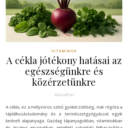
VITAMINOK
A cékla jótékony hatásai az
egészségünkre és
közérzetünkre
2025.08.10.
A cékla, ez a mélyvörös színű gyökérzöldség, már régóta a
táplálkozástudomány és a természetgyógyászat egyik
kedvelt alapanyaga. Gazdag tápanyagokban, vitaminokban
és ásványi anyagokban, emellett sokoldalú felhasználása