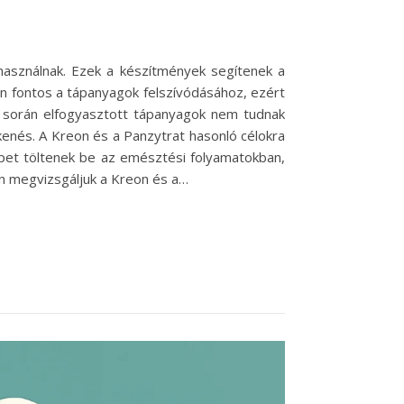
asználnak. Ezek a készítmények segítenek a
en fontos a tápanyagok felszívódásához, ezért
k során elfogyasztott tápanyagok nem tudnak
enés. A Kreon és a Panzytrat hasonló célokra
pet töltenek be az emésztési folyamatokban,
en megvizsgáljuk a Kreon és a…