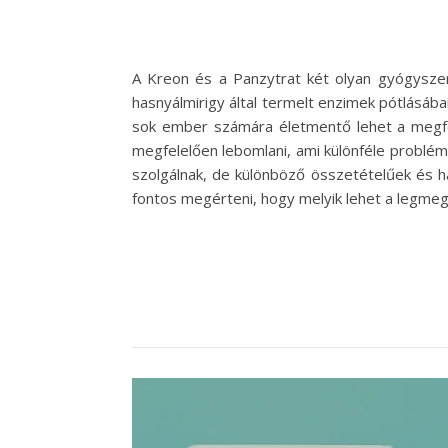
A Kreon és a Panzytrat két olyan gyógysze
hasnyálmirigy által termelt enzimek pótlásáb
sok ember számára életmentő lehet a megfel
megfelelően lebomlani, ami különféle problé
szolgálnak, de különböző összetételűek és 
fontos megérteni, hogy melyik lehet a legmeg