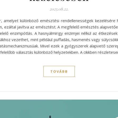
2025.08.22.
r, amelyet különböző emésztési rendellenességek kezelésére h
an, ezáltal javítva az emésztést. A megfelelő emésztés alapvető
elő enzimpótlás. A hasnyálmirigy enzimjei nélkül az étkezése
mákhoz vezethet, mint például puffadás, hasmenés vagy súlycsökk
hatásmechanizmusúak. Mivel ezek a gyógyszerek alapvető szere
felelőbb választás különböző helyzetekben. A cikkben részletes
TOVÁBB