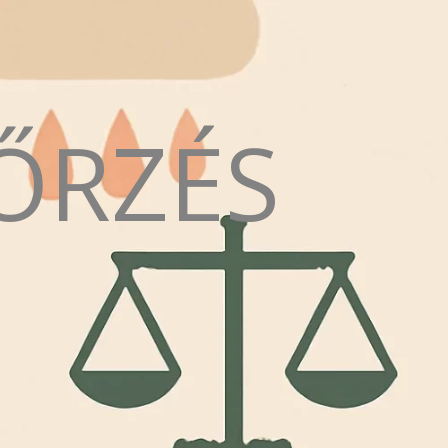
ŐRZÉS
N