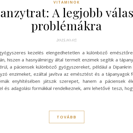
VITAMINOK
anzytrat: A legjobb vála
problémákra
2025.10.07.
yógyszeres kezelés elengedhetetlen a különböző emésztőren
 hiszen a hasnyálmirigy által termelt enzimek segítik a tápan
érül, a páciensek különböző gyógyszereket, például a Dipankrin
yzó enzimeket, ezáltal javítva az emésztést és a tápanyagok f
émák enyhítésében játszik szerepet, hanem a páciensek éle
l és adagolási formákkal rendelkeznek, ami lehetővé teszi, ho
TOVÁBB