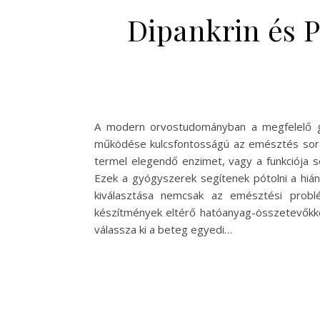
Dipankrin és P
A modern orvostudományban a megfelelő g
működése kulcsfontosságú az emésztés során,
termel elegendő enzimet, vagy a funkciója s
Ezek a gyógyszerek segítenek pótolni a hián
kiválasztása nemcsak az emésztési probl
készítmények eltérő hatóanyag-összetevőkke
válassza ki a beteg egyedi…