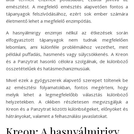
emésztést. A megfelelő emésztés alapvetően fontos a
tápanyagok felszívódásához, ezért sok ember számára
életmentő lehet a megfelelő enzimpótlás.
A hasnyálmirigy enzimjei nélkül az étkezések során
elfogyasztott tápanyagok nem tudnak megfelelően
lebomlani, ami különféle problémákhoz vezethet, mint
például puffadás, hasmenés vagy súlycsökkenés. A Kreon
és a Panzytrat hasonló célokra szolgálnak, de különböző
összetételűek és hatásmechanizmusúak.
Mivel ezek a gyógyszerek alapvető szerepet töltenek be
az emésztési folyamatokban, fontos megérteni, hogy
melyik lehet a legmegfelelőbb választás különböző
helyzetekben. A cikkben részletesen megvizsgáljuk a
Kreon és a Panzytrat közötti különbségeket, előnyöket és
hátrányokat, valamint a felhasználási javaslatokat.
Kreon: A hasnyálmirigy