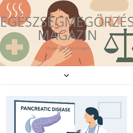
EGÉSZSÉGMEGŐRZÉ
MAGAZIN
Mindent az egészségről