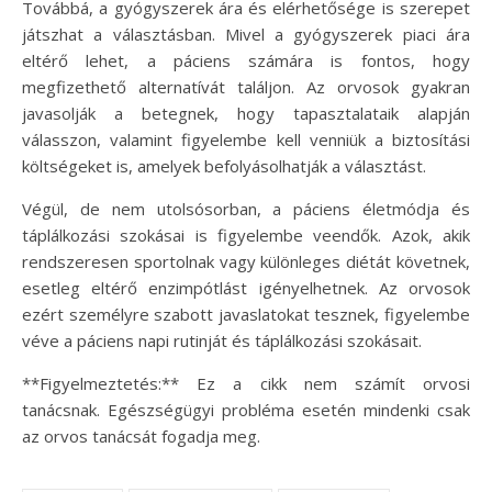
Továbbá, a gyógyszerek ára és elérhetősége is szerepet
játszhat a választásban. Mivel a gyógyszerek piaci ára
eltérő lehet, a páciens számára is fontos, hogy
megfizethető alternatívát találjon. Az orvosok gyakran
javasolják a betegnek, hogy tapasztalataik alapján
válasszon, valamint figyelembe kell venniük a biztosítási
költségeket is, amelyek befolyásolhatják a választást.
Végül, de nem utolsósorban, a páciens életmódja és
táplálkozási szokásai is figyelembe veendők. Azok, akik
rendszeresen sportolnak vagy különleges diétát követnek,
esetleg eltérő enzimpótlást igényelhetnek. Az orvosok
ezért személyre szabott javaslatokat tesznek, figyelembe
véve a páciens napi rutinját és táplálkozási szokásait.
**Figyelmeztetés:** Ez a cikk nem számít orvosi
tanácsnak. Egészségügyi probléma esetén mindenki csak
az orvos tanácsát fogadja meg.