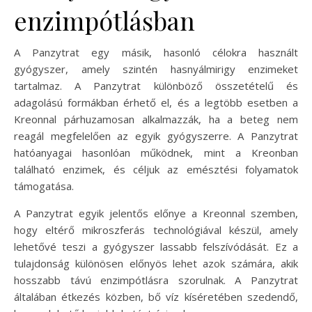
enzimpótlásban
A Panzytrat egy másik, hasonló célokra használt
gyógyszer, amely szintén hasnyálmirigy enzimeket
tartalmaz. A Panzytrat különböző összetételű és
adagolású formákban érhető el, és a legtöbb esetben a
Kreonnal párhuzamosan alkalmazzák, ha a beteg nem
reagál megfelelően az egyik gyógyszerre. A Panzytrat
hatóanyagai hasonlóan működnek, mint a Kreonban
található enzimek, és céljuk az emésztési folyamatok
támogatása.
A Panzytrat egyik jelentős előnye a Kreonnal szemben,
hogy eltérő mikroszferás technológiával készül, amely
lehetővé teszi a gyógyszer lassabb felszívódását. Ez a
tulajdonság különösen előnyös lehet azok számára, akik
hosszabb távú enzimpótlásra szorulnak. A Panzytrat
általában étkezés közben, bő víz kíséretében szedendő,