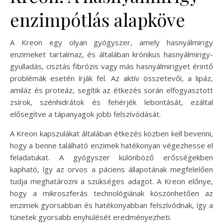
enzimpótlás alapköve
A Kreon egy olyan gyógyszer, amely hasnyálmirigy
enzimeket tartalmaz, és általában krónikus hasnyálmirigy-
gyulladás, cisztás fibrózis vagy más hasnyálmirigyet érintő
problémák esetén írják fel. Az aktív összetevői, a lipáz,
amiláz és proteáz, segítik az étkezés során elfogyasztott
zsírok, szénhidrátok és fehérjék lebontását, ezáltal
elősegítve a tápanyagok jobb felszívódását.
A Kreon kapszulákat általában étkezés közben kell bevenni,
hogy a benne található enzimek hatékonyan végezhesse el
feladatukat. A gyógyszer különböző erősségekben
kapható, így az orvos a páciens állapotának megfelelően
tudja meghatározni a szükséges adagot. A Kreon előnye,
hogy a mikroszferás technológiának köszönhetően az
enzimek gyorsabban és hatékonyabban felszívódnak, így a
tünetek gyorsabb enyhülését eredményezheti.