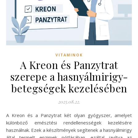
VITAMINOK
A Kreon és Panzytrat
szerepe a hasnyálmirigy-
betegségek kezelésében
2025.08.22.
A Kreon és a Panzytrat két olyan gyógyszer, amelyet
különböző emésztési rendellenességek kezelésére
használnak. Ezek a készítmények segítenek a hasnyálmirigy
által termelt enzimek pótlásában, ezáltal javítva az