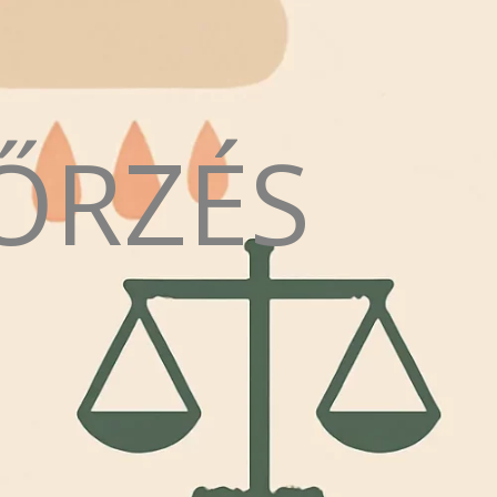
ŐRZÉS
N