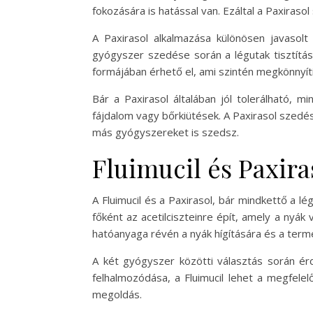
fokozására is hatással van. Ezáltal a Paxiraso
A Paxirasol alkalmazása különösen javasolt
gyógyszer szedése során a légutak tisztításá
formájában érhető el, ami szintén megkönnyíti
Bár a Paxirasol általában jól tolerálható, 
fájdalom vagy bőrkiütések. A Paxirasol szedé
más gyógyszereket is szedsz.
Fluimucil és Paxir
A Fluimucil és a Paxirasol, bár mindkettő a 
főként az acetilciszteinre épít, amely a nyá
hatóanyaga révén a nyák hígítására és a term
A két gyógyszer közötti választás során ér
felhalmozódása, a Fluimucil lehet a megfelelő
megoldás.