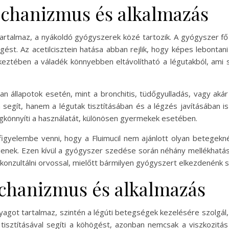
echanizmus és alkalmazás
 tartalmaz, a nyákoldó gyógyszerek közé tartozik. A gyógyszer fő c
ést. Az acetilcisztein hatása abban rejlik, hogy képes lebontani 
keztében a váladék könnyebben eltávolítható a légutakból, ami
lyan állapotok esetén, mint a bronchitis, tüdőgyulladás, vagy ak
ít, hanem a légutak tisztításában és a légzés javításában is k
gkönnyíti a használatát, különösen gyermekek esetében.
yelembe venni, hogy a Fluimucil nem ajánlott olyan betegeknél, a
denek. Ezen kívül a gyógyszer szedése során néhány mellékhatás 
konzultálni orvossal, mielőtt bármilyen gyógyszert elkezdenénk s
chanizmus és alkalmazás
yagot tartalmaz, szintén a légúti betegségek kezelésére szolgál,
 tisztításával segíti a köhögést, azonban nemcsak a viszkozi