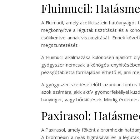
Fluimucil: Hatásm
A Fluimucil, amely acetilcisztein hatóanyagot
megkönnyítve a légutak tisztítását és a köhög
csökkentve annak viszkozitását. Ennek követ
megszüntetését.
A Fluimucil alkalmazása különösen ajánlott o
gyógyszer nemcsak a köhögés enyhítésében seg
pezsgőtabletta formájában érhető el, ami me
A gyógyszer szedése előtt azonban fontos fig
azok számára, akik aktív gyomorfekéllyel küz
hányinger, vagy bőrkiütések. Mindig érdemes 
Paxirasol: Hatásme
A Paxirasol, amely főként a bromhexin hatóan
A bromhexin a nyák hígításával és a légutak