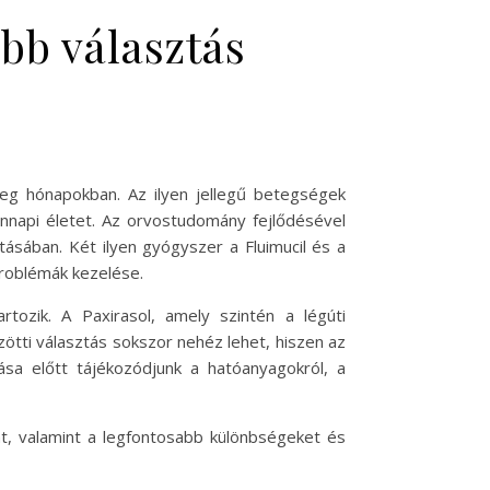
obb választás
deg hónapokban. Az ilyen jellegű betegségek
nnapi életet. Az orvostudomány fejlődésével
ásában. Két ilyen gyógyszer a Fluimucil és a
problémák kezelése.
rtozik. A Paxirasol, amely szintén a légúti
tti választás sokszor nehéz lehet, hiszen az
sa előtt tájékozódjunk a hatóanyagokról, a
t, valamint a legfontosabb különbségeket és