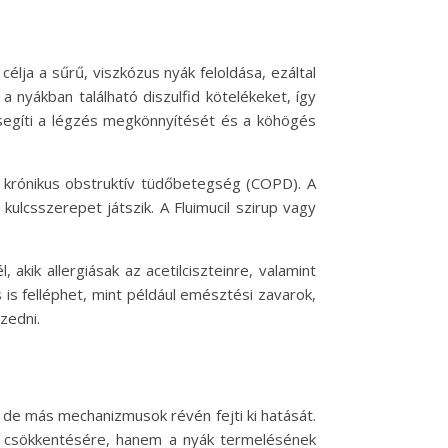
élja a sűrű, viszkózus nyák feloldása, ezáltal
a nyákban található diszulfid kötelékeket, így
 segíti a légzés megkönnyítését és a köhögés
ár krónikus obstruktív tüdőbetegség (COPD). A
ulcsszerepet játszik. A Fluimucil szirup vagy
kik allergiásak az acetilciszteinre, valamint
is felléphet, mint például emésztési zavarok,
zedni.
 de más mechanizmusok révén fejti ki hatását.
tás csökkentésére, hanem a nyák termelésének