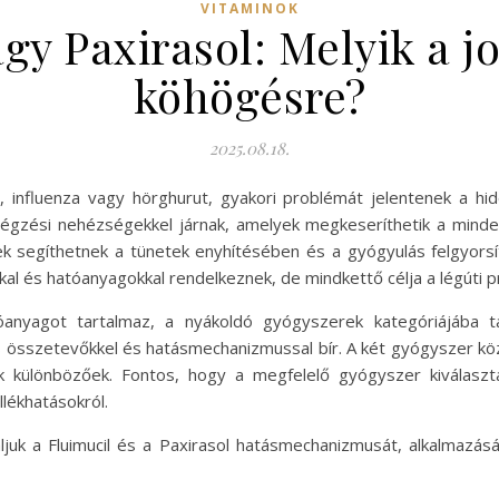
VITAMINOK
gy Paxirasol: Melyik a j
köhögésre?
2025.08.18.
influenza vagy hörghurut, gyakori problémát jelentenek a hi
légzési nehézségekkel járnak, amelyek megkeseríthetik a minde
 segíthetnek a tünetek enyhítésében és a gyógyulás felgyorsít
l és hatóanyagokkal rendelkeznek, de mindkettő célja a légúti 
atóanyagot tartalmaz, a nyákoldó gyógyszerek kategóriájába ta
sszetevőkkel és hatásmechanizmussal bír. A két gyógyszer közö
k különbözőek. Fontos, hogy a megfelelő gyógyszer kiválasztá
llékhatásokról.
uk a Fluimucil és a Paxirasol hatásmechanizmusát, alkalmazásá