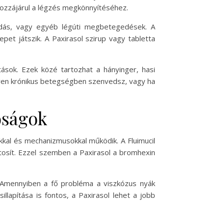
y hozzájárul a légzés megkönnyítéséhez.
lladás, vagy egyéb légúti megbetegedések. A
pet játszik. A Paxirasol szirup vagy tabletta
tások. Ezek közé tartozhat a hányinger, hasi
ilyen krónikus betegségben szenvedsz, vagy ha
óságok
kkal és mechanizmusokkal működik. A Fluimucil
ntosít. Ezzel szemben a Paxirasol a bromhexin
. Amennyiben a fő probléma a viszkózus nyák
illapítása is fontos, a Paxirasol lehet a jobb