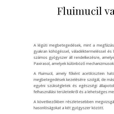
Fluimucil va
A légúti megbetegedések, mint a megfázás, 
gyakran köhögéssel, váladéktermeléssel és 
számos gyógyszer áll rendelkezésre, amelyek
Paxirasol, amelyek különböző mechanizmusokka
A Fluimucil, amely főként acetilcisztein h
megbetegedések kezelésére szolgál, de más ö
egyéni szükségletek és egészségi állapoto
felhasználási területeikről és a lehetséges me
A következőkben részletesebben megvizsgálj
hasonlóságokat a két gyógyszer között.