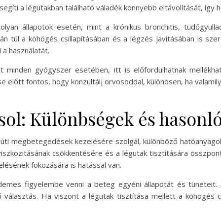
l segíti a légutakban található váladék könnyebb eltávolítását, íg
 olyan állapotok esetén, mint a krónikus bronchitis, tüdőgyu
n túl a köhögés csillapításában és a légzés javításában is szere
 a használatát.
mint minden gyógyszer esetében, itt is előfordulhatnak mellékha
se előtt fontos, hogy konzultálj orvosoddal, különösen, ha valam
asol: Különbségek és hasonl
légúti megbetegedések kezelésére szolgál, különböző hatóanyago
k viszkozitásának csökkentésére és a légutak tisztítására összpo
elésének fokozására is hatással van.
demes figyelembe venni a beteg egyéni állapotát és tüneteit
 választás. Ha viszont a légutak tisztítása mellett a köhögés cs