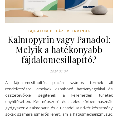
,
FÁJDALOM ÉS LÁZ
VITAMINOK
Kalmopyrin vagy Panadol:
Melyik a hatékonyabb
fájdalomcsillapító?
2025.01.05.
A fájdalomcsillapítók piacán számos termék áll
rendelkezésre, amelyek különböző hatóanyagokkal és
összetevőkkel segítenek a kellemetlen tünetek
enyhítésében. Két népszerű és széles körben használt
gyógyszer a Kalmopyrin és a Panadol. Mindkét készítmény
sokak számára ismerős lehet, ám a hatásmechanizmusuk,