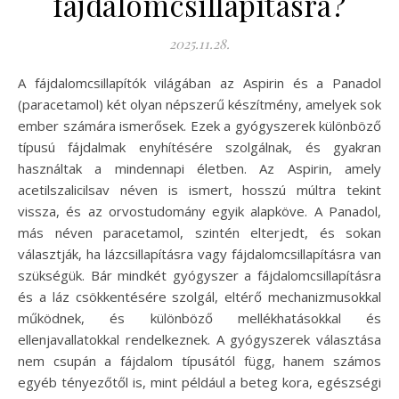
fájdalomcsillapításra?
2025.11.28.
A fájdalomcsillapítók világában az Aspirin és a Panadol
(paracetamol) két olyan népszerű készítmény, amelyek sok
ember számára ismerősek. Ezek a gyógyszerek különböző
típusú fájdalmak enyhítésére szolgálnak, és gyakran
használtak a mindennapi életben. Az Aspirin, amely
acetilszalicilsav néven is ismert, hosszú múltra tekint
vissza, és az orvostudomány egyik alapköve. A Panadol,
más néven paracetamol, szintén elterjedt, és sokan
választják, ha lázcsillapításra vagy fájdalomcsillapításra van
szükségük. Bár mindkét gyógyszer a fájdalomcsillapításra
és a láz csökkentésére szolgál, eltérő mechanizmusokkal
működnek, és különböző mellékhatásokkal és
ellenjavallatokkal rendelkeznek. A gyógyszerek választása
nem csupán a fájdalom típusától függ, hanem számos
egyéb tényezőtől is, mint például a beteg kora, egészségi