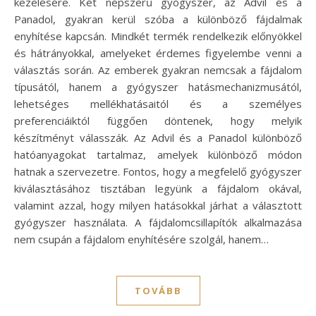
kezelésére. Két népszerű gyógyszer, az Advil és a
Panadol, gyakran kerül szóba a különböző fájdalmak
enyhítése kapcsán. Mindkét termék rendelkezik előnyökkel
és hátrányokkal, amelyeket érdemes figyelembe venni a
választás során. Az emberek gyakran nemcsak a fájdalom
típusától, hanem a gyógyszer hatásmechanizmusától,
lehetséges mellékhatásaitól és a személyes
preferenciáiktól függően döntenek, hogy melyik
készítményt válasszák. Az Advil és a Panadol különböző
hatóanyagokat tartalmaz, amelyek különböző módon
hatnak a szervezetre. Fontos, hogy a megfelelő gyógyszer
kiválasztásához tisztában legyünk a fájdalom okával,
valamint azzal, hogy milyen hatásokkal járhat a választott
gyógyszer használata. A fájdalomcsillapítók alkalmazása
nem csupán a fájdalom enyhítésére szolgál, hanem…
TOVÁBB