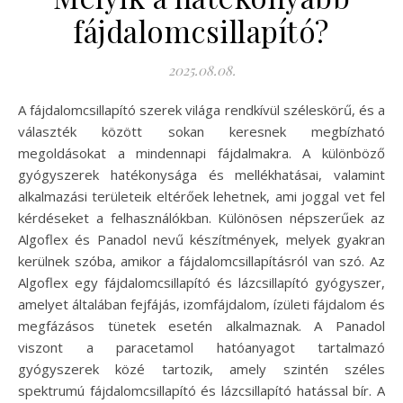
fájdalomcsillapító?
2025.08.08.
A fájdalomcsillapító szerek világa rendkívül széleskörű, és a
választék között sokan keresnek megbízható
megoldásokat a mindennapi fájdalmakra. A különböző
gyógyszerek hatékonysága és mellékhatásai, valamint
alkalmazási területeik eltérőek lehetnek, ami joggal vet fel
kérdéseket a felhasználókban. Különösen népszerűek az
Algoflex és Panadol nevű készítmények, melyek gyakran
kerülnek szóba, amikor a fájdalomcsillapításról van szó. Az
Algoflex egy fájdalomcsillapító és lázcsillapító gyógyszer,
amelyet általában fejfájás, izomfájdalom, ízületi fájdalom és
megfázásos tünetek esetén alkalmaznak. A Panadol
viszont a paracetamol hatóanyagot tartalmazó
gyógyszerek közé tartozik, amely szintén széles
spektrumú fájdalomcsillapító és lázcsillapító hatással bír. A