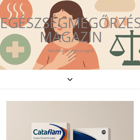
EGÉSZSÉGMEGŐRZÉ
MAGAZIN
Mindent az egészségről