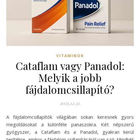
VITAMINOK
Cataflam vagy Panadol:
Melyik a jobb
fájdalomcsillapító?
2025.12.31.
A fájdalomcsillapítók világában sokan keresnek gyors
megoldásokat a különféle panaszokra. Két népszerű
gyógyszer, a Cataflam és a Panadol, gyakran kerül
terítékre, amikor a fájdalom csillapításáról van szó. Mindkét