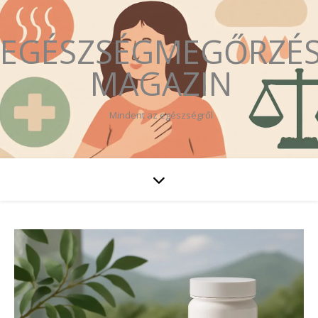
EGÉSZSÉGMEGŐRZÉ
MAGAZIN
Mindent az egészségről