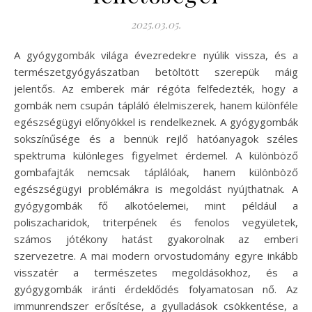
2025.03.05.
A gyógygombák világa évezredekre nyúlik vissza, és a
természetgyógyászatban betöltött szerepük máig
jelentős. Az emberek már régóta felfedezték, hogy a
gombák nem csupán tápláló élelmiszerek, hanem különféle
egészségügyi előnyökkel is rendelkeznek. A gyógygombák
sokszínűsége és a bennük rejlő hatóanyagok széles
spektruma különleges figyelmet érdemel. A különböző
gombafajták nemcsak táplálóak, hanem különböző
egészségügyi problémákra is megoldást nyújthatnak. A
gyógygombák fő alkotóelemei, mint például a
poliszacharidok, triterpének és fenolos vegyületek,
számos jótékony hatást gyakorolnak az emberi
szervezetre. A mai modern orvostudomány egyre inkább
visszatér a természetes megoldásokhoz, és a
gyógygombák iránti érdeklődés folyamatosan nő. Az
immunrendszer erősítése, a gyulladások csökkentése, a