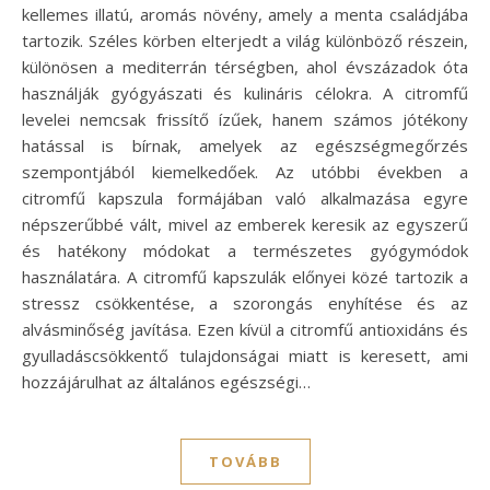
kellemes illatú, aromás növény, amely a menta családjába
tartozik. Széles körben elterjedt a világ különböző részein,
különösen a mediterrán térségben, ahol évszázadok óta
használják gyógyászati és kulináris célokra. A citromfű
levelei nemcsak frissítő ízűek, hanem számos jótékony
hatással is bírnak, amelyek az egészségmegőrzés
szempontjából kiemelkedőek. Az utóbbi években a
citromfű kapszula formájában való alkalmazása egyre
népszerűbbé vált, mivel az emberek keresik az egyszerű
és hatékony módokat a természetes gyógymódok
használatára. A citromfű kapszulák előnyei közé tartozik a
stressz csökkentése, a szorongás enyhítése és az
alvásminőség javítása. Ezen kívül a citromfű antioxidáns és
gyulladáscsökkentő tulajdonságai miatt is keresett, ami
hozzájárulhat az általános egészségi…
TOVÁBB