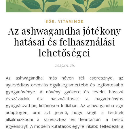
,
BŐR
VITAMINOK
Az ashwagandha jótékony
hatásai és felhasználási
lehetőségei
2025.01.26.
Az ashwagandha, más néven téli cseresznye, az
ayurvédikus orvoslás egyik legismertebb és legfontosabb
gyógynövénye. A növény gyökere és levelei hosszú
évszázadok óta használatosak a hagyományos
gyógyászatban, különösen Indiában. Az ashwagandha egy
adaptogén, ami azt jelenti, hogy segít a testnek
alkalmazkodni a stresszhez és fenntartani a belső
egyensúlyt. A modern kutatások egyre inkább felfedezik a